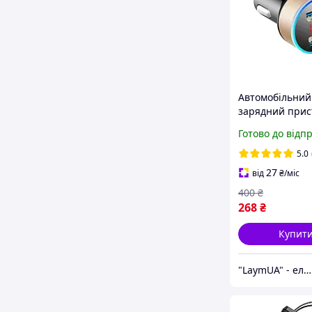
Автомобільний
зарядний прис
USB порту DT-1
Готово до відп
Зарядка в маш
прикурювача 
5.0
телефону смар
27
від
₴
/міс
400
₴
268
₴
Купит
"LaymUA" - електроніка від перевірених брендів!