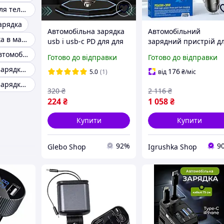
Авто зарядка для телефонів
арядка
Автомобільна зарядка
Автомобільний
Швидка зарядка в машину
usb і usb-c PD для для
зарядний пристрій д
телефону смартфонів у
телефону з
Оригінальна автомобільна зарядка для телефона
Готово до відправки
Готово до відправки
машину швидкий
вольтметром Hoco,
Автомобільна зарядка з підтримкою QC3.0
зарядний пристрій
Зарядка для телефон
176
5.0
(1)
від
₴
/міс
type c
машинна, RYH
Автомобільна зарядка з підтримкою Type-C
320
₴
2 116
₴
224
₴
1 058
₴
Купити
Купити
92%
9
Glebo Shop
Igrushka Shop