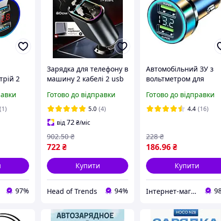
Зарядка для телефону в
Автомобільний ЗУ з
трій 2
машину 2 кабелі 2 usb
вольтметром для
R.
від прикурювача 66 Вт
телефонів 2хUSB
равки
Готово до відправки
Готово до відправки
ину від
автомобільний
швидка зарядка QC3.
для
зарядний пристрій
QC4.0 з підсвічуванн
(1)
5.0
(4)
4.4
(16)
тфона
72
від
₴
/міс
902
.50
₴
228
₴
722
₴
186
.96
₴
и
Купити
Купити
97%
94%
9
Head of Trends
Інтернет-магазин Evgitech