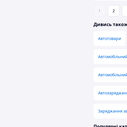
1
2
Дивись тако
Автотовари
Автомобільни
Автомобільний
Автозаряджанн
Заряджання ав
Популярні кат