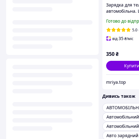
Зарядка для т
автомобільна. 
підсвітка. Напр
Готово до відп
акумулятора Во
5.0
35
від
₴
/міс
350
₴
Купит
mriya.top
Дивись також