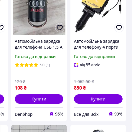
Автомобільна зарядка
Автомобільна зарядка
для телефона USB 1.5 А
для телефону 4 порти
+ USB Type-C 2.5 А з
USB TypeC Lightning
Готово до відправки
Готово до відправки
0
логотипом Audi
висувний кабель
ям
швидка зарядка
85
5.0
(1)
від
₴
/міс
120
₴
1 062
.50
₴
108
₴
850
₴
Купити
Купити
8%
96%
99%
Den$hop
Все для Всіх