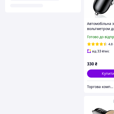
Автомобільна з
вольтметром д
телефону в
Готово до відп
прикурювач GS
C18A1004 USB,
4.8
33
від
₴
/міс
330
₴
Купит
Торгова компанія LOSSO