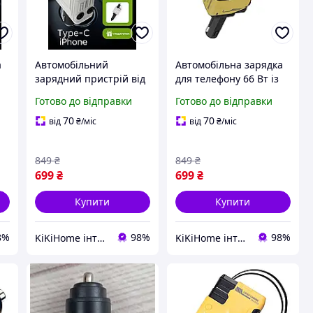
а
Автомобільний
Автомобільна зарядка
зарядний пристрій від
для телефону 66 Вт із
прикурювача 2 кабелі
висувним кабелем 80
Готово до відправки
Готово до відправки
ми
USB-С USB-A Lightning
см та чотирма портами
заряджання для
USB/Type-C жовтий
70
70
від
₴
/міс
від
₴
/міс
телефону в машину
зарядка
849
₴
849
₴
699
₴
699
₴
Купити
Купити
8%
98%
98%
KiKiHome інтернет-магазин якісних товарів для дому
KiKiHome інтернет-магазин якісних товарів для дому