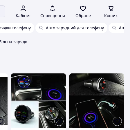
Кабінет
Сповіщення
Обране
Кошик
рядки телефону
Авто зарядний для телефону
Авто 
Оптимальна автомобільна зарядка для телефона