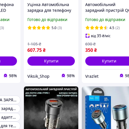
елефона
Уцінка Автомобільна
Автомобільний
LED
зарядка для телефону
зарядний пристрій Q
уга
із проекцією та
3.0 + PD Type-C 36 Вт
равки
Готово до відправки
Готово до відправки
льтер.
висувним кабелем
швидка USB-зарядка 
USB/Type-C зарядне від
вольтметром для
(3)
5.0
(3)
4.5
(2)
прикурювача
телефону.
35
від
₴
/міс
1 105
₴
690
₴
607
.75
₴
350
₴
и
Купити
Купити
98%
98%
9
Viksik_Shop
Vrazlet
АВТОМОБІЛЬНА ЗАРЯДКА
Автомобільний зарядний пристрій для телефону
Автомобільний адаптер для зарядки телефону
Авто зарядний для телефону