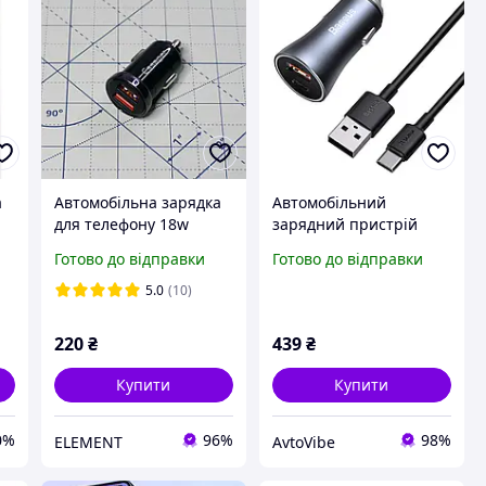
а
Автомобільна зарядка
Автомобільний
для телефону 18w
зарядний пристрій
я
Essager
USB+Type-C з швидкою
Готово до відправки
Готово до відправки
зарядкою 40W 5A та
кабелем Typec-C для
5.0
(10)
телефона Baseus
0
(TZCCJD-0G)
220
₴
439
₴
Купити
Купити
0%
96%
98%
ELEMENT
AvtoVibe