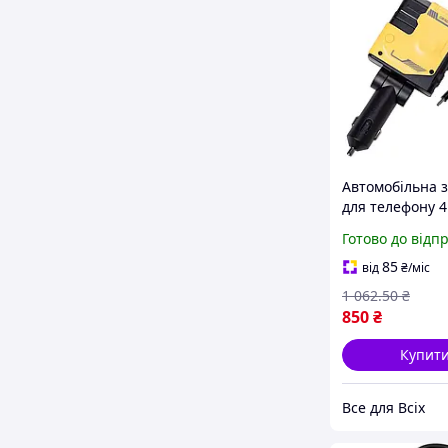
Автомобільна 
для телефону 4
USB TypeC Ligh
Готово до відп
висувний кабе
швидка зарядка
85
від
₴
/міс
кабель
1 062
.50
₴
850
₴
Купит
Все для Всіх