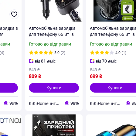
арядка з
Автомобільна зарядка
Автомобільна зарядк
ля
для телефону 66 Вт із
для телефону 66 Вт із
проекцією та висувним
висувним кабелем 80
равки
Готово до відправки
Готово до відправки
-
кабелем USB/Type-C
см та чотирма порта
 12W
зарядне від
USB/Type-C чорний
(4)
5.0
(2)
4.0
(1)
прикурювача
81
70
від
₴
/міс
від
₴
/міс
849
₴
849
₴
809
₴
699
₴
и
Купити
Купити
99%
98%
9
KiKiHome інтернет-магазин якісних товарів для дому
KiKiHome інтернет-магазин якісних товарів для дому