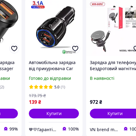
зарядка
Автомобільна зарядка
Зарядка для телефону
ssager
від прикурювача Car
Бездротовий магнітн
a
Charger SY681 3.1А
автомобільний
равки
Готово до відправки
В наявності
QC3.0 2*USB зарядний
зарядний пристрій
пристрій для телефона
Ven-Dens VD-WLC017 
(2)
5.0
(1)
обертанням на 360
173
.75
₴
градусів
139
₴
972
₴
и
Купити
Купити
99%
100%
10
💙💛Гарантія хороших покупок 🎁🚚 ⤵
VN brend market