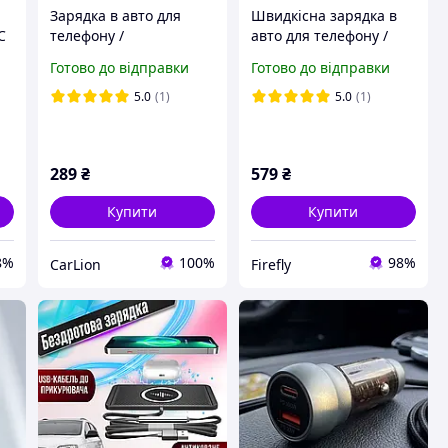
Зарядка в авто для
Швидкісна зарядка в
C
телефону /
авто для телефону /
автомобільний
автомобільний
Готово до відправки
Готово до відправки
з
зарядний пристрій
зарядний пристрій
5.0
(1)
5.0
(1)
289
₴
579
₴
Купити
Купити
8%
100%
98%
CarLion
Firefly