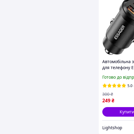
Автомобільна 
для телефону E
30w usb a-usb 
Готово до відп
5.0
300
₴
249
₴
Купит
Lightshop