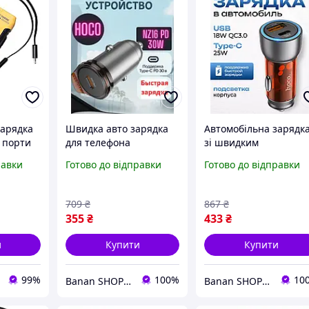
зарядка
Швидка авто зарядка
Автомобільна зарядк
 порти
для телефона
зі швидким
tning
смартфонів гаджетів
заряджанням 43w дл
равки
Готово до відправки
Готово до відправки
ль
Hoco NZ16 30W
авто Автомобільний
 type c
Заряджання в авто 30
адаптер для зарядки
ват Автомобільна
телефону Hoco NZ8
709
₴
867
₴
зарядка 12v
Sprinter PD43W+QC3.
355
₴
433
₴
и
Купити
Купити
99%
100%
10
Banan SHOP - зачохли і захисти свій телефон
Banan SHOP - зачохли і захисти свій телефон