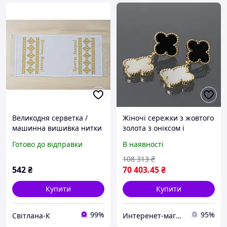
Великодня серветка /
Жіночі сережки з жовтого
машинна вишивка нитки
золота з оніксом і
жовті Хрести / онікс, колір
перламутром S-0030
Готово до відправки
В наявності
- білий.
108 313
₴
542
₴
70 403
.45
₴
Купити
Купити
99%
95%
Свiтлана-К
Интеренет-магазин "Jewellery Continent"