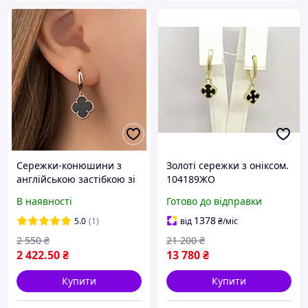
Сережки-конюшини з
Золоті сережки з оніксом.
англійською застібкою зі
104189ЖО
срібла в позолоті та
В наявності
Готово до відправки
оніксу "Блаженна"
1378
5.0
(1)
від
₴
/міс
2 550
₴
21 200
₴
2 422
.50
₴
13 780
₴
Купити
Купити