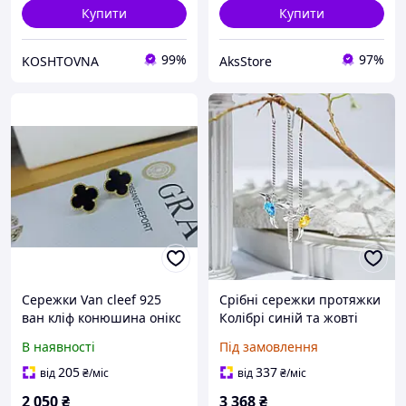
Купити
Купити
99%
97%
KOSHTOVNA
AksStore
Сережки Van cleef 925
Срібні сережки протяжки
ван кліф конюшина онікс
Колібрі синій та жовті
в золоті Англійський
Камені Фіаніт Проба 925
В наявності
Під замовлення
замочок
205
337
від
₴
/міс
від
₴
/міс
2 050
₴
3 368
₴