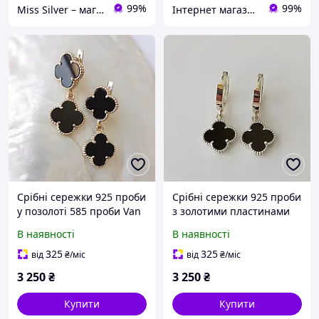
99%
99%
Miss Silver – магазин ювелірних виробів зі срібла
Інтернет магазин СВІТ ЮВЕЛІРНИХ ПРИКРАС
Срібні сережки 925 проби
Срібні сережки 925 проби
у позолоті 585 проби Van
з золотими пластинами
Cleef ван кліф конюшина
375 проби Van Cleef ван
В наявності
В наявності
з оніксом брендові
кліф конюшина з оніксом
брендові
325
325
від
₴
/міс
від
₴
/міс
3 250
₴
3 250
₴
Купити
Купити