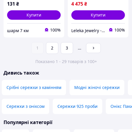
131
₴
4 475
₴
Купити
Купити
100%
100%
шарм 7 км
Leleka Jewelry - інтернет магазин ювелірних виробів
1
2
3
...
Показано 1 - 29 товарів з 100+
Дивись також
Срібні сережки з камінням
Модні жіночі сережки
Сережки з оніксом
Сережки 925 проби
Онікс Пак
Популярні категорії