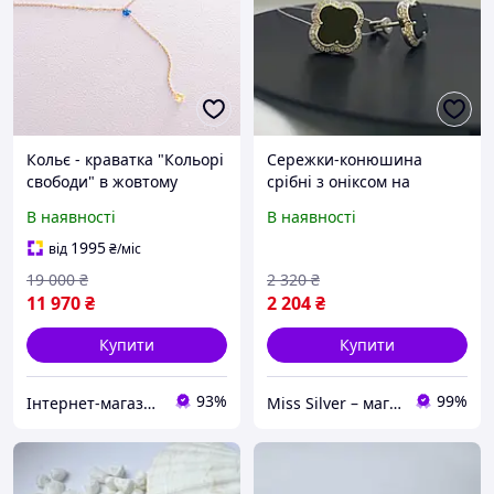
Кольє - краватка "Кольорі
Сережки-конюшина
свободи" в жовтому
срібні з оніксом на
золоті (фіаніти) кол02339
закрутці "Lucky Star"
В наявності
В наявності
1995
від
₴
/міс
19 000
₴
2 320
₴
11 970
₴
2 204
₴
Купити
Купити
93%
99%
Інтернет-магазин "Онікс"
Miss Silver – магазин ювелірних виробів зі срібла