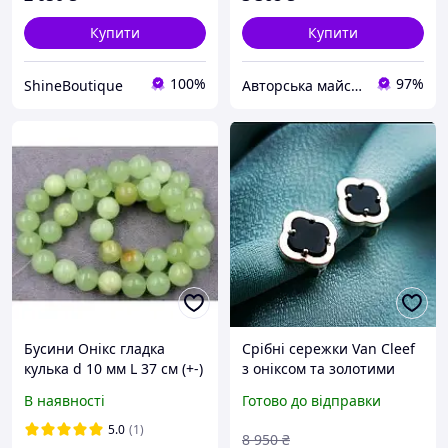
Купити
Купити
100%
97%
ShineBoutique
Авторська майстерня OLOK silver jewerly
Бусини Онікс гладка
Срібні сережки Van Cleef
кулька d 10 мм L 37 см (+-)
з оніксом та золотими
пластинами
В наявності
Готово до відправки
5.0
(1)
8 950
₴