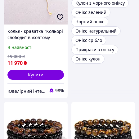
Кулон з чорного оніксу
Онікс зелений
Чорний онікс
Онікс натуральний
Кольє - краватка "Кольорі
свободи" в жовтому
Онікс срібло
золоті (фіаніти) кол02339
В наявності
Прикраси з оніксу
19 000
₴
Онікс кулон
11 970
₴
Купити
98%
Ювелірний інтернет-магазин "Голдвін"