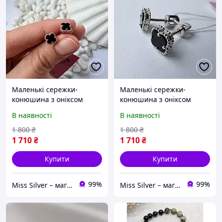
Маленькі сережки-
Маленькі сережки-
конюшина з оніксом
конюшина з оніксом
"Вогник" 8 мм - срібло 925
"Вогник" 8 мм - срібло 925
В наявності
В наявності
проби, позолота 585
проби
проби
1 800
₴
1 800
₴
1 710
₴
1 710
₴
Купити
Купити
99%
99%
Miss Silver – магазин ювелірних виробів зі срібла
Miss Silver – магазин ювелірних виробів зі срібла