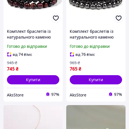
Комплект браслетів із
Комплект браслетів із
натурального каменю
натурального каменю
Червоне Тигрове око,
Гематит, Жовте тигреве
Готово до відправки
Готово до відправки
Жовте тигреве око й
око й Онікс
Онікс
74
76
від
₴
/міс
від
₴
/міс
945
₴
965
₴
745
₴
765
₴
Купити
Купити
97%
97%
AksStore
AksStore