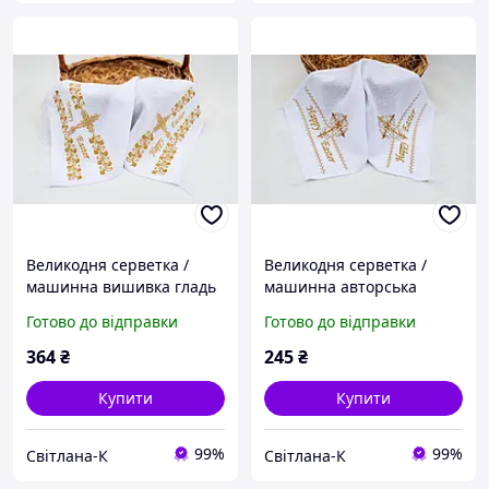
Великодня серветка /
Великодня серветка /
машинна вишивка гладь
машинна авторська
нитками жовті Хрест /
вишивка нитки жовті
Готово до відправки
Готово до відправки
Онікс, колір - білий.
Великодній Хрест / онікс,
колір - білий.
364
₴
245
₴
Купити
Купити
99%
99%
Свiтлана-К
Свiтлана-К