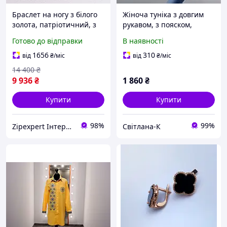
Браслет на ногу з білого
Жіноча туніка з довгим
золота, патріотичний, з
рукавом, з пояском,
фіанітами синього та
вишивка - дзвіночки,
Готово до відправки
В наявності
жовтого кольору
тканина онікс, колір -
жовтий
1656
310
від
₴
/міс
від
₴
/міс
14 400
₴
9 936
₴
1 860
₴
Купити
Купити
98%
99%
Zipexpert Iнтернет-магазин запчастин до побутовой технiки та iтнимних товарiв для дорослих
Свiтлана-К