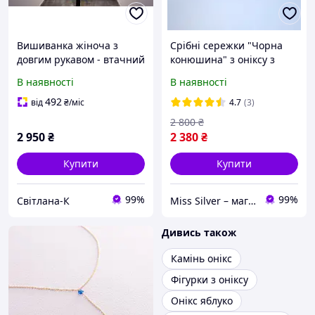
Вишиванка жіноча з
Срібні сережки "Чорна
довгим рукавом - втачний
конюшина" з оніксу з
/ вишивка хрестиком
англійським замком
В наявності
В наявності
Орнамент / тканина
Сережки срібло жіночі
Онікс колір - Жовтий
492
від
₴
/міс
4.7
(3)
2 800
₴
2 950
₴
2 380
₴
Купити
Купити
99%
99%
Свiтлана-К
Miss Silver – магазин ювелірних виробів зі срібла
Дивись також
Камінь онікс
Фігурки з оніксу
Онікс яблуко