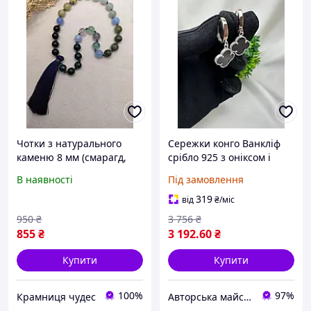
Чотки з натурального
Сережки конго Ванкліф
каменю 8 мм (смарагд,
срібло 925 з оніксом і
аквамарин,александрит,
золотими пластинами
В наявності
Під замовлення
нефрит, амазоніт, жовта
бірюза, чорний онікс) 30
319
від
₴
/міс
намистин
950
₴
3 756
₴
855
₴
3 192
.60
₴
Купити
Купити
100%
97%
Крамниця чудес
Авторська майстерня OLOK silver jewerly