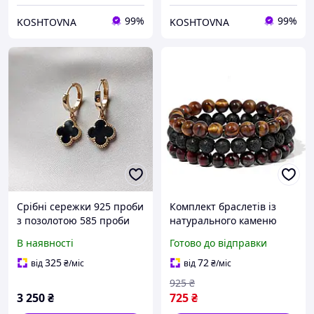
99%
99%
KOSHTOVNA
KOSHTOVNA
Срібні сережки 925 проби
Комплект браслетів із
з позолотою 585 проби
натурального каменю
Van Cleef ван кліф
Червоне тигрове оке,
В наявності
Готово до відправки
конюшина з оніксом
Жовте тигрове око і
брендові
Вулканічного каменю
325
72
від
₴
/міс
від
₴
/міс
925
₴
3 250
₴
725
₴