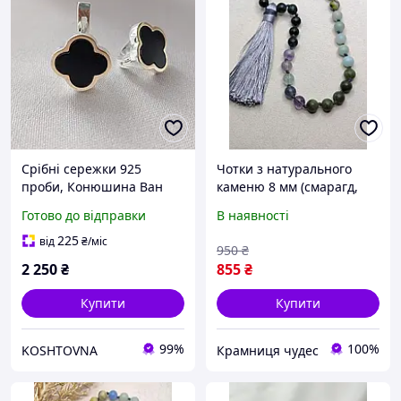
Срібні сережки 925
Чотки з натурального
проби, Конюшина Ван
каменю 8 мм (смарагд,
кліф золото 375 проби
александрит, нефрит,
Готово до відправки
В наявності
онікс
амазоніт, жовта бірюза,
чорний онікс) 30
225
від
₴
/міс
950
₴
намистин
2 250
₴
855
₴
Купити
Купити
99%
100%
KOSHTOVNA
Крамниця чудес