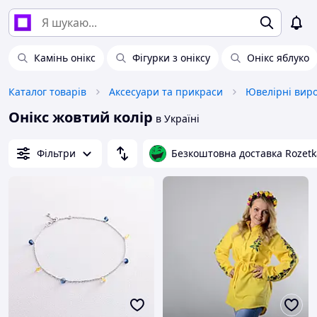
Камінь онікс
Фігурки з оніксу
Онікс яблуко
Каталог товарів
Аксесуари та прикраси
Ювелірні вир
Онікс жовтий колір
в Україні
Фільтри
Безкоштовна доставка Rozetk