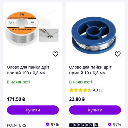
Олово для пайки дріт
Олово для пайки дріт
припій 100 г 0,8 мм
припій 10 г 0,8 мм
63Sn/37Pb pnt
63Sn/37Pb
В наявності
В наявності
4.3
(3)
171
.50
₴
22
.80
₴
Купити
Купити
97%
97%
POINTERS
🅸🅽🅼🅰🅺🆂.🅽🅴🆃 Інтернет Магазин