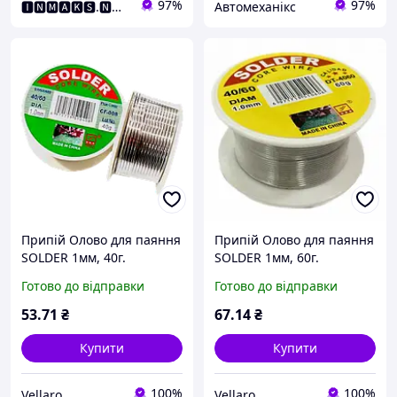
97%
97%
🅸🅽🅼🅰🅺🆂.🅽🅴🆃 Інтернет Магазин
Автомеханікс
Припій Олово для паяння
Припій Олово для паяння
SOLDER 1мм, 40г.
SOLDER 1мм, 60г.
Готово до відправки
Готово до відправки
53
.71
₴
67
.14
₴
Купити
Купити
100%
100%
Vellaro
Vellaro