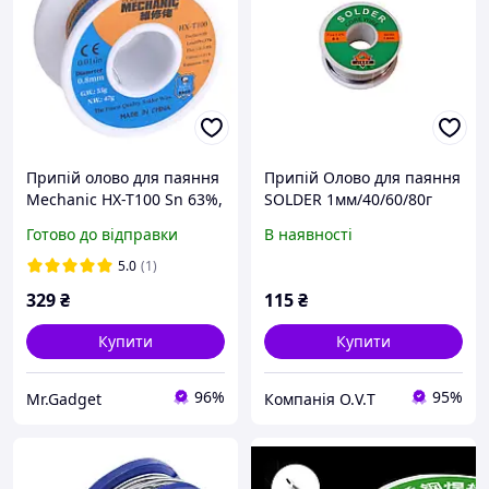
Припій олово для паяння
Припій Олово для паяння
Mechaniс HX-T100 Sn 63%,
SOLDER 1мм/40/60/80г
Pb 37%, флюс 1-3%, 0,8
Готово до відправки
В наявності
мм, 50 г
5.0
(1)
329
₴
115
₴
Купити
Купити
96%
95%
Mr.Gadget
Компанія О.V.Т