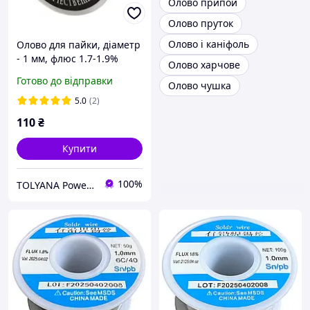
Олово припой
Олово пруток
Олово і каніфоль
Олово для пайки, діаметр
- 1 мм, флюс 1.7-1.9%
Олово харчове
40гр.
Готово до відправки
Олово чушка
5.0
(2)
110
₴
Купити
100%
TOLYANA Power Store