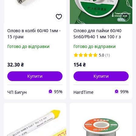
Олово в колбі 60/40 1мм -
Олово для пайки 60/40
15 грам
Sn60/Pb40 1 мм 100 г з
флюсом 2% припій олов
Готово до відправки
Готово до відправки
яний дріт для паяльника
5.0
(1)
32
.30
₴
154
₴
Купити
Купити
95%
99%
ЧП Бигун
HardTime