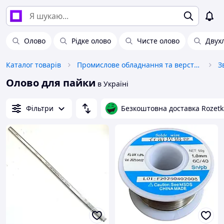
Олово
Рідке олово
Чисте олово
Двух
Каталог товарів
Промислове обладнання та верстати
Олово для пайки
в Україні
Фільтри
Безкоштовна доставка Rozetk