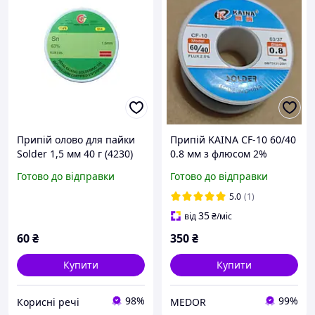
Припій олово для пайки
Припій KAINA CF-10 60/40
Solder 1,5 мм 40 г (4230)
0.8 мм з флюсом 2%
(олово для пайки)
Готово до відправки
Готово до відправки
5.0
(1)
35
від
₴
/міс
60
₴
350
₴
Купити
Купити
98%
99%
Корисні речі
MEDOR