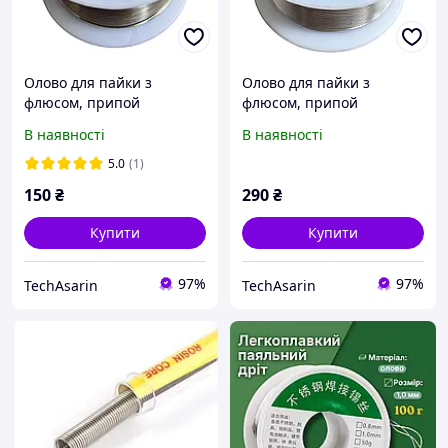
Олово для пайки з
Олово для пайки з
флюсом, припой
флюсом, припой
Sn60Pb40 1mm (50g)
Sn60Pb40 1mm (100g)
В наявності
В наявності
5.0
(1)
150
₴
290
₴
Купити
Купити
97%
97%
TechAsarin
TechAsarin