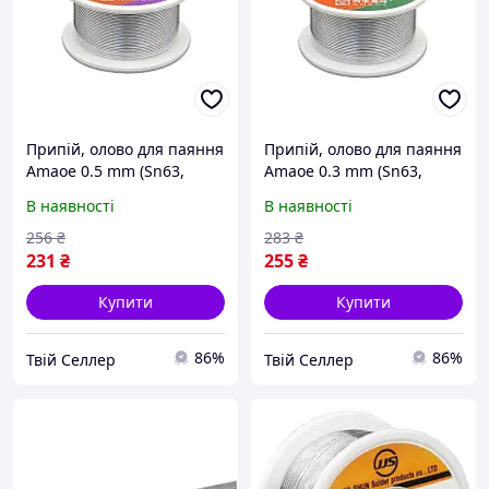
Припій, олово для паяння
Припій, олово для паяння
Amaoe 0.5 mm (Sn63,
Amaoe 0.3 mm (Sn63,
Pb37, 183°C, 50g)
Pb37, 183°C, 50g)
В наявності
В наявності
256
₴
283
₴
231
₴
255
₴
Купити
Купити
86%
86%
Твій Селлер
Твій Селлер