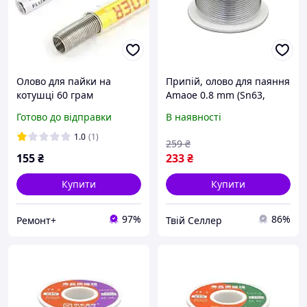
Олово для пайки на
Припій, олово для паяння
котушці 60 грам
Amaoe 0.8 mm (Sn63,
Pb37, 183°C, 50g)
Готово до відправки
В наявності
1.0
(1)
259
₴
155
₴
233
₴
Купити
Купити
97%
86%
Ремонт+
Твій Селлер