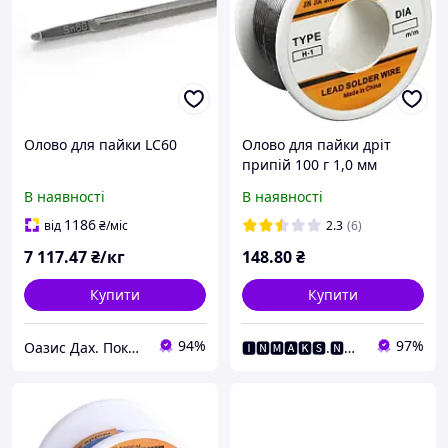
Олово для пайки LC60
Олово для пайки дріт
припій 100 г 1,0 мм
63Sn/37Pb
В наявності
В наявності
1186
від
₴
/міс
2.3
(6)
7 117
.47
₴/кг
148
.80
₴
Купити
Купити
94%
97%
Оазис Дах. Покрівля з міді, титан-цинку, алюмінію, кераміки.
🅸🅽🅼🅰🅺🆂.🅽🅴🆃 Інтернет Магазин