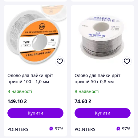
Олово для пайки дріт
Олово для пайки дріт
припій 100 г 1,0 мм
припій 50 г 0,8 мм
63Sn/37Pb pnt
63Sn/37Pb pnt
В наявності
В наявності
149
.10
₴
74
.60
₴
Купити
Купити
97%
97%
POINTERS
POINTERS