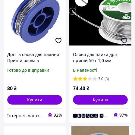
Дріт із олова для паяння
Олово для пайки дріт
Припій олова з
припій 50 г 1,0 мм
каніфоллю всередині Без
60Sn/40Pb JJS
Готово до відправки
В наявності
бренду Т1257
3.0
(3)
80
₴
74
.40
₴
Купити
Купити
92%
97%
Інтернет-магазин "ВТренді"
🅸🅽🅼🅰🅺🆂.🅽🅴🆃 Інтернет Магазин