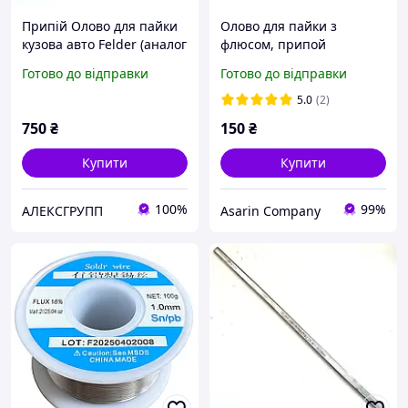
Припій Олово для пайки
Олово для пайки з
кузова авто Felder (аналог
флюсом, припой
Wurth) пруток
Sn60Pb40 1mm (50g)
Готово до відправки
Готово до відправки
5.0
(2)
750
₴
150
₴
Купити
Купити
100%
99%
АЛЕКСГРУПП
Asarin Company