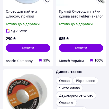
Олово для пайки з
Припій Олово для пайки
флюсом, припой
кузова авто Felder (аналог
Sn60Pb40 1mm (100g)
Wurth) пруток
Готово до відправки
Готово до відправки
29
від
₴
/міс
290
₴
685
₴
Купити
Купити
99%
100%
Asarin Company
Monch Україна
Дивись також
Олово
Рідке олово
Чисте олово
Двухлористое олово
Олово кг