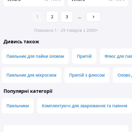
1
2
3
...
Показано 1 - 29 товарів з 2000+
Дивись також
Паяльник для пайки оловом
Припій
Флюс для па
Паяльник для мікросхем
Припій з флюсом
Олово 
Популярні категорії
Паяльники
Комплектуючі для зварювання та паяння