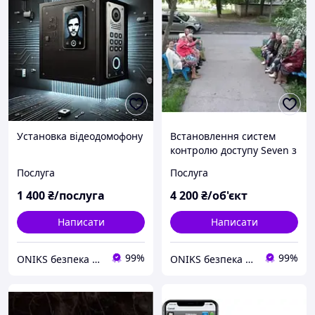
Установка відеодомофону
Встановлення систем
контролю доступу Seven з
електромеханічним
Послуга
Послуга
замком Atis
1 400
₴/послуга
4 200
₴/об'єкт
Написати
Написати
99%
99%
ONIKS безпека та комфорт
ONIKS безпека та комфорт