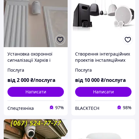
Установка охоронної
Створення інтеграційних
сигналізації Харків і
проектів інсталяційних
область
систем, систем
Послуга
Послуга
оповіщення, звукових і
світлових комплексів
від
2 000
₴/послуга
від
10 000
₴/послуга
Написати
Написати
97%
98%
Спецтехніка
BLACKTECH