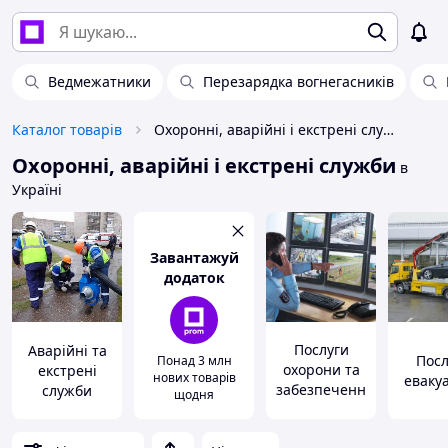
Ведмежатники
Перезарядка вогнегасників
Каталог товарів
Охоронні, аварійні і екстрені служби
Охоронні, аварійні і екстрені служби
в
Україні
Завантажуй
додаток
Послуги
Аварійні та
Посл
Понад 3 млн
охорони та
екстрені
нових товарів
еваку
забезпеченн
служби
щодня
я безпеки