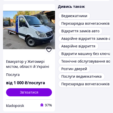
Дивись також
Ведмежатники
Перезарядка вогнегасників
Відкриття замків авто
Аварійне відкриття замків-ав
Аварійне відкриття
Відкрити машину без ключа
Технічне обслуговування вог
Евакуатор у Житомирі
містом, області й Україні
Розтин дверей
цілу добу 24/7
Послуга
Послуги ведмежатника
від
1 000
₴/послуга
Перезарядка вогнегасників о
Зв'язатися
97%
kladopoisk