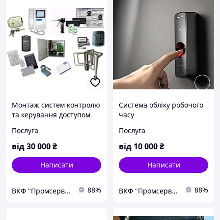
Монтаж систем контролю
Система обліку робочого
та керування доступом
часу
Послуга
Послуга
від
30 000
₴
від
10 000
₴
Написати
Написати
88%
88%
ВКФ "Промсервіс"
ВКФ "Промсервіс"