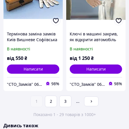
Термінова заміна замків
Ключі в машині закрив,
Київ Вишневе Софіївська
як відкрити автомобіль
Борщагівка Буча Ірпінь
без ключа Київ викликати
В наявності
В наявності
Чайки Білогородка
аварійну експлуатацію
від
550
₴
від
1 250
₴
Написати
Написати
98%
98%
"СТО_Замків" 067-465-71-88 Аварійна служба відкривання замків дверей авто Київ
"СТО_Замків" 067-465-71-88 Аварійна служба відкривання замків дверей авто Київ
1
2
3
...
Показано 1 - 29 товарів з 1000+
Дивись також