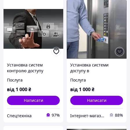
Установка систем
Установка системи
контролю доступу
доступу в
багатоквартирних
Послуга
Послуга
будинках
від
1 000
₴
від
1 000
₴
Написати
Написати
97%
88%
Спецтехніка
Інтернет-магазин "САДКО"