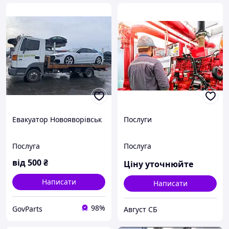
Евакуатор Новояворівськ
Послуги
Послуга
Послуга
від
500
₴
Ціну уточнюйте
Написати
Написати
98%
GovParts
Август СБ