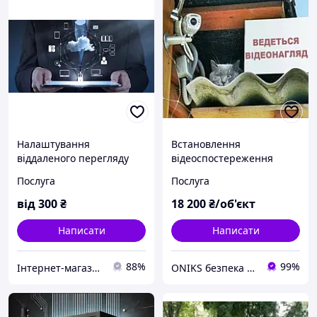
Налаштування
Встановлення
віддаленого перегляду
відеоспостереження
камер на телефон/
Dahua за будинком
Послуга
Послуга
планшет/ноутбуці
від
300
₴
18 200
₴/об'єкт
Написати
Написати
88%
99%
Інтернет-магазин "САДКО"
ONIKS безпека та комфорт