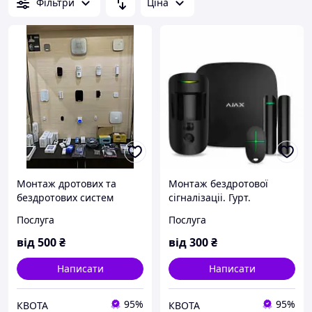
Фільтри
Ціна
Монтаж дротових та
Монтаж бездротової
бездротових систем
сігналізаціі. Гурт.
сігналізації. Гуртові ціни.
Послуга
Послуга
Харків.та область
від
500
₴
від
300
₴
Написати
Написати
95%
95%
КВОТА
КВОТА