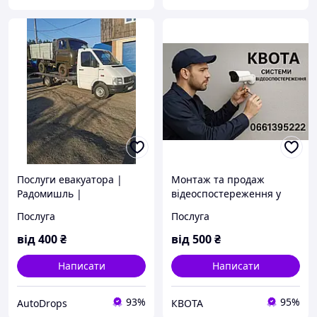
Послуги евакуатора |
Монтаж та продаж
Радомишль |
відеоспостереження у
Житомирська область |
Харкові. Гуртові ціни.
Послуга
Послуга
Вся Україна + Послуги
вантажоперевезення
від
400
₴
від
500
₴
Написати
Написати
93%
95%
AutoDrops
КВОТА