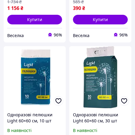
для дітей FLAME
FLAME
1 734
₴
585
₴
1 156
₴
390
₴
Купити
Купити
96%
96%
Веселка
Веселка
Одноразові пелюшки
Одноразові пелюшки
Light 60×60 см, 10 шт
Light 60×60 см, 30 шт
В наявності
В наявності