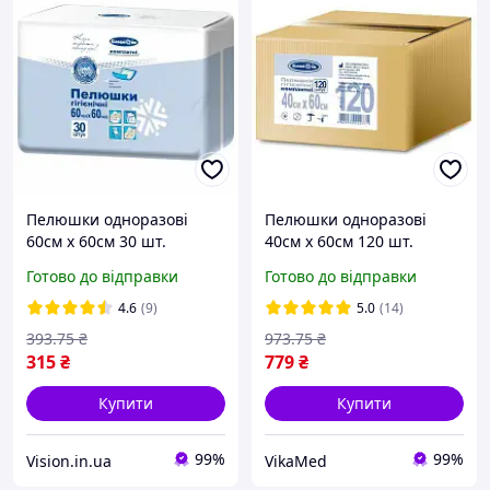
Пелюшки одноразові
Пелюшки одноразові
60см х 60см 30 шт.
40см х 60см 120 шт.
компактні "Білосніжка"
компактні "Білосніжка"
Готово до відправки
Готово до відправки
4.6
(9)
5.0
(14)
393
.75
₴
973
.75
₴
315
₴
779
₴
Купити
Купити
99%
99%
Vision.in.ua
VikaMed