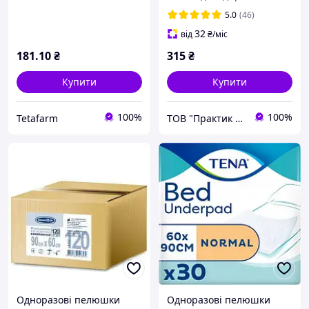
пелюшки
5.0
(46)
32
від
₴
/міс
181
.10
₴
315
₴
Купити
Купити
100%
100%
Tetafarm
ТОВ "Практик 2022": Інтернет-магазин медичних, офісних, канцелярських та господарських товарів
Одноразові пелюшки
Одноразові пелюшки