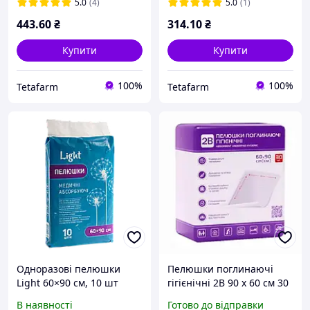
5.0
(4)
5.0
(1)
443
.60
₴
314
.10
₴
Купити
Купити
100%
100%
Tetafarm
Tetafarm
Одноразові пелюшки
Пелюшки поглинаючі
Light 60×90 см, 10 шт
гігієнічні 2В 90 х 60 см 30
шт Гігієнічні одноразові
В наявності
Готово до відправки