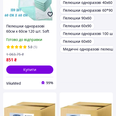
Пелюшки одноразові 40х60
Пелюшки одноразові 60*90
Пелюшки 90х60
Пелюшки 60х90
Пелюшки одноразові
60см х 60см 120 шт. Soft
Пелюшки одноразові 100 шт
Normal "Білосніжка"
Готово до відправки
Пелюшки 60х60
5.0
(5)
Медичні одноразові пелюшк
1 063
.75
₴
851
₴
Купити
99%
VikaMed