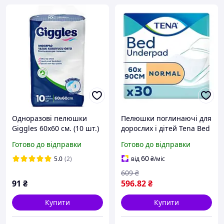
Одноразові пелюшки
Пелюшки поглинаючі для
Giggles 60х60 см. (10 шт.)
дорослих і дітей Tena Bed
Normal 60х90 см 30 шт
Готово до відправки
Готово до відправки
Одноразові поглинаючі
пелюшки
60
5.0
(2)
від
₴
/міс
609
₴
91
₴
596
.82
₴
Купити
Купити