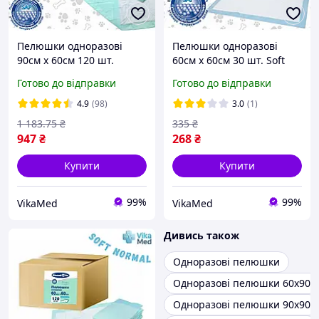
Пелюшки одноразові
Пелюшки одноразові
90см х 60см 120 шт.
60см х 60см 30 шт. Soft
"Захисні" "Білосніжка"
Super "Білосніжка"
Готово до відправки
Готово до відправки
4.9
(98)
3.0
(1)
1 183
.75
₴
335
₴
947
₴
268
₴
Купити
Купити
99%
99%
VikaMed
VikaMed
Дивись також
Одноразові пелюшки
Одноразові пелюшки 60х90
Одноразові пелюшки 90х90