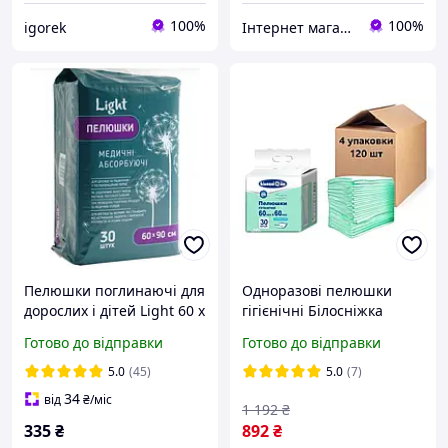
100%
100%
igorek
Інтернет магазин Pamp-Pamp
Пелюшки поглинаючі для
Одноразові пелюшки
дорослих і дітей Light 60 х
гігієнічні Білосніжка
90 см 30 шт Підкладні
60х60 см 120 шт Soft
Готово до відправки
Готово до відправки
одноразові пелюшки
Normal (4 уп по 30 шт)
5.0
(45)
5.0
(7)
34
від
₴
/міс
1 192
₴
335
₴
892
₴