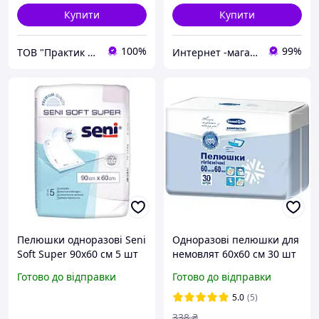
Купити
Купити
100%
99%
ТОВ "Практик 2022": Інтернет-магазин медичних, офісних, канцелярських та господарських товарів
Интернет -магазин " Папуля"
Пелюшки одноразові Seni
Одноразові пелюшки для
Soft Super 90x60 см 5 шт
немовлят 60х60 см 30 шт
Готово до відправки
Готово до відправки
5.0
(5)
338
₴