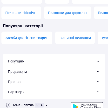
Пелюшки гігієнічні
Пелюшки для дорослих
Пелюш
Популярні категорії
Засоби для гігієни тварин
Тканинні пелюшки
Туа
Покупцям
Продавцям
Про нас
Партнери
Тема
-
світла
BETA