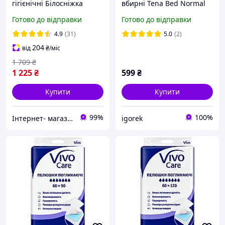
гігієнічні Білосніжка
вбирні Tena Bed Normal
Компактні, 90х60 см, 120
60х90 см. (30 шт.)
Готово до відправки
Готово до відправки
шт.
4.9
(31)
5.0
(2)
204
від
₴
/міс
1 709
₴
1 225
₴
599
₴
Купити
Купити
99%
100%
Інтернет- магазин " Товари в Дім"
igorek