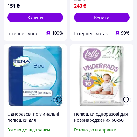
151
₴
243
₴
Купити
Купити
100%
99%
Інтернет магазин Pamp-Pamp
Інтернет- магазин " Товари в Дім"
Одноразові поглинальні
Пелюшки одноразові для
пелюшки для
новонароджених 60х60
новонароджених 60х90
см гігієнічні та вбиральні
Готово до відправки
Готово до відправки
см 30 штук м'які та зручні
для заміни підгузків