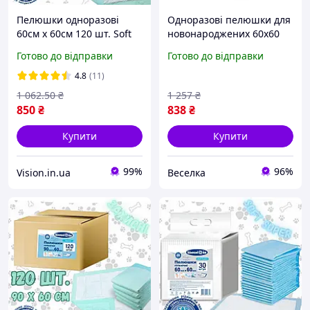
Пелюшки одноразові
Одноразові пелюшки для
60см х 60см 120 шт. Soft
новонароджених 60х60
Normal "Білосніжка"
см 30 шт. гігієнічні для
Готово до відправки
Готово до відправки
захисту від протікань
FLAME
4.8
(11)
1 062
.50
₴
1 257
₴
850
₴
838
₴
Купити
Купити
99%
96%
Vision.in.ua
Веселка