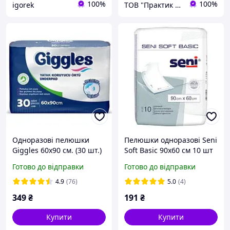
100%
100%
igorek
ТОВ "Практик 2022": Інтернет-магазин медичних, офісних, канцелярських та господарських товарів
Одноразові пелюшки
Пелюшки одноразові Seni
Giggles 60х90 см. (30 шт.)
Soft Basic 90х60 см 10 шт
Готово до відправки
Готово до відправки
4.9
(76)
5.0
(4)
349
₴
191
₴
Купити
Купити