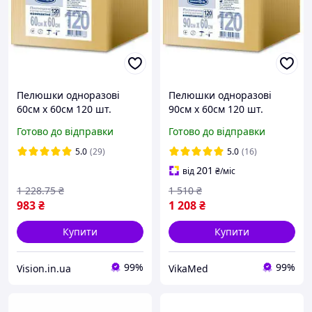
Пелюшки одноразові
Пелюшки одноразові
60см х 60см 120 шт.
90см х 60см 120 шт.
компактні "Білосніжка" (у
компактні "Білосніжка"
Готово до відправки
Готово до відправки
коробці)
поглинаючі
5.0
(29)
5.0
(16)
201
від
₴
/міс
1 228
.75
₴
1 510
₴
983
₴
1 208
₴
Купити
Купити
99%
99%
Vision.in.ua
VikaMed