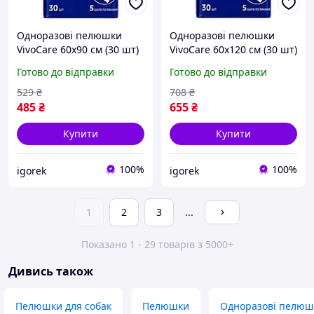
Одноразові пелюшки
Одноразові пелюшки
VivoCare 60х90 см (30 шт)
VivoCare 60х120 см (30 шт)
Готово до відправки
Готово до відправки
529
₴
708
₴
485
₴
655
₴
Купити
Купити
100%
100%
igorek
igorek
1
2
3
...
Показано 1 - 29 товарів з 5000+
Дивись також
Пелюшки для собак
Пелюшки
Одноразові пелюшк