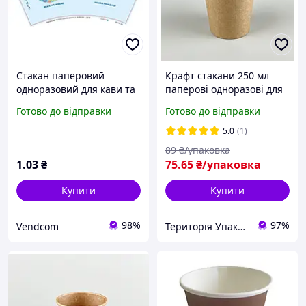
Стакан паперовий
Крафт стакани 250 мл
одноразовий для кави та
паперові одноразові для
чаю 175 мл паперові
гарячих напоїв 50шт/уп
Готово до відправки
Готово до відправки
стакани для кави
картонні стакани для
5.0
(1)
вендинга
89
₴/упаковка
1
.03
₴
75
.65
₴/упаковка
Купити
Купити
98%
97%
Vendcom
Територія Упаковки