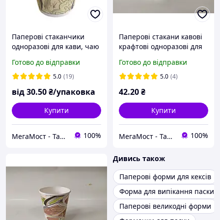
Паперові стаканчики
Паперові стакани кавові
одноразові для кави, чаю
крафтові одноразові для
та інших напоїв 175 мл 50
гарячих напоїв 250 мл 50
Готово до відправки
Готово до відправки
шт
шт / одноразовий посуд
5.0
(19)
5.0
(4)
від
30
.50
₴/упаковка
42
.20
₴
Купити
Купити
100%
100%
МегаМост - Тара і Упаковка
МегаМост - Тара і Упаковка
Дивись також
Паперові форми для кексів
Форма для випікання паски
Паперові великодні форми