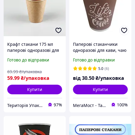
Крафт стакани 175 мл
Паперові стаканчики
паперові одноразові для
одноразові для кави, чаю
гарячих напоїв 50шт/уп
175 мл 50 шт коричневі
Готово до відправки
Готово до відправки
5.0
(6)
69
.99
₴/упаковка
59
.99
₴/упаковка
від
30
.50
₴/упаковка
Купити
Купити
97%
100%
Територія Упаковки
МегаМост - Тара і Упаковка