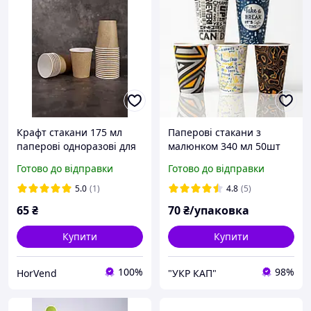
Крафт стакани 175 мл
Паперові стакани з
паперові одноразові для
малюнком 340 мл 50шт
гарячих напоїв 50шт/уп
одноразові
Готово до відправки
Готово до відправки
5.0
(1)
4.8
(5)
65
₴
70
₴/упаковка
Купити
Купити
100%
98%
HorVend
"УКР КАП"