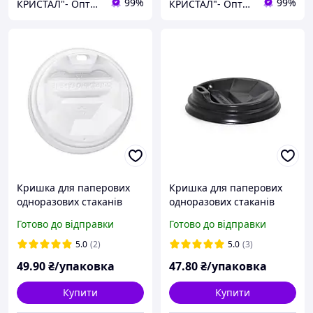
99%
99%
КРИСТАЛ"- Оптова та розрібна торгівля одноразовим посудом,товарами санітарно-побутового призначення
КРИСТАЛ"- Оптова та розрібна торгівля одноразовим посудом,товарами санітарно-побутового призначення
Кришка для паперових
Кришка для паперових
одноразових стаканів
одноразових стаканів
біла пластикова Ø76 мм
чорна пластикова Ø80 мм
Готово до відправки
Готово до відправки
(250 мл) 50шт/уп
(340 мл) 50шт/уп
(1ящ/60уп/3000шт)
(1ящ/50уп/2500шт)
5.0
(2)
5.0
(3)
49
.90
₴/упаковка
47
.80
₴/упаковка
Купити
Купити