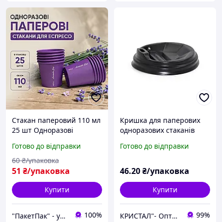
Стакан паперовий 110 мл
Кришка для паперових
25 шт Одноразові
одноразових стаканів
стакани для еспресо
чорна пластикова Ø70 мм
Готово до відправки
Готово до відправки
Красивий стакан
(175мл) 50шт/уп
(1ящ/60уп/3000шт)
60
₴/упаковка
51
₴/упаковка
46
.20
₴/упаковка
Купити
Купити
100%
99%
"ПакетПак" - упаковка, яка працює на ваш бренд!
КРИСТАЛ"- Оптова та розрібна торгівля одноразовим посудом,товарами санітарно-побутового призначення