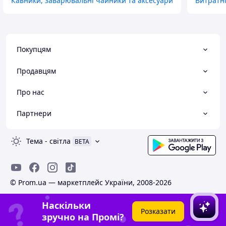
Кавники, заварювальні чайники та аксесуари
Витратні
Покупцям
Продавцям
Про нас
Партнери
Тема
-
світла
BETA
© Prom.ua — маркетплейс України, 2008-2026
Наскільки
Розказати
зручно на Промі?