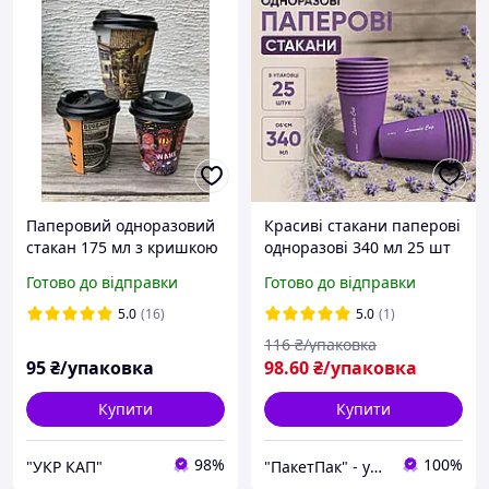
Паперовий одноразовий
Красиві стакани паперові
стакан 175 мл з кришкою
одноразові 340 мл 25 шт
одноразові стаканчики
Готово до відправки
Готово до відправки
для холодних та гарячих
напоїв
5.0
(16)
5.0
(1)
116
₴/упаковка
95
₴/упаковка
98
.60
₴/упаковка
Купити
Купити
98%
100%
"УКР КАП"
"ПакетПак" - упаковка, яка працює на ваш бренд!