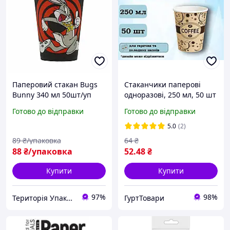
Паперовий стакан Bugs
Стаканчики паперові
Bunny 340 мл 50шт/уп
одноразові, 250 мл, 50 шт
одноразовий стаканчик
Готово до відправки
Готово до відправки
5.0
(2)
89
₴/упаковка
64
₴
88
₴/упаковка
52
.48
₴
Купити
Купити
97%
98%
Територія Упаковки
ГуртТовари