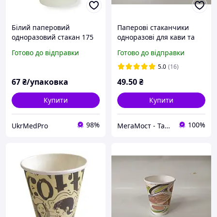
Білий паперовий
Паперові стаканчики
одноразовий стакан 175
одноразові для кави та
мл (50 шт.)
інших гарячих напоїв 340
Готово до відправки
Готово до відправки
мл 50 шт з картону
5.0
(16)
67
₴/упаковка
49
.50
₴
Купити
Купити
98%
100%
UkrMedPro
МегаМост - Тара і Упаковка