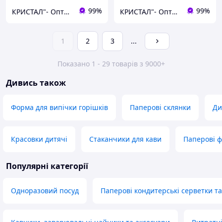
99%
99%
КРИСТАЛ"- Оптова та розрібна торгівля одноразовим посудом,товарами санітарно-побутового призначення
КРИСТАЛ"- Оптова та розрібна торгівля одноразовим посудом,товарами санітарно-побутового призначення
1
2
3
...
Показано 1 - 29 товарів з 9000+
Дивись також
Форма для випічки горішків
Паперові склянки
Ди
Красовки дитячі
Стаканчики для кави
Паперові ф
Популярні категорії
Одноразовий посуд
Паперові кондитерські серветки т