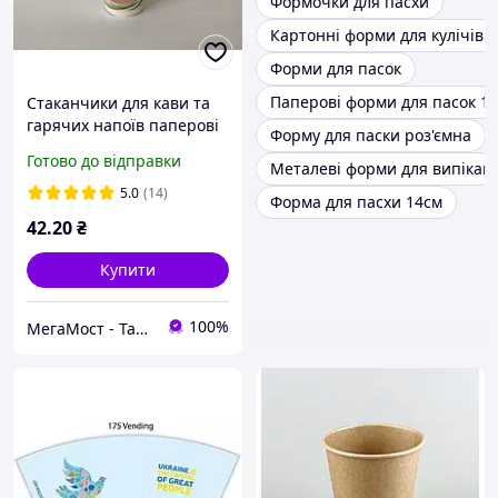
Формочки для пасхи
Картонні форми для кулічів
Форми для пасок
Паперові форми для пасок 1
Стаканчики для кави та
гарячих напоїв паперові
Форму для паски роз'ємна
одноразові крафтові 250
Готово до відправки
Металеві форми для випікан
мл 50 шт / одноразовий
посуд
5.0
(14)
Форма для пасхи 14см
42
.20
₴
Купити
100%
МегаМост - Тара і Упаковка