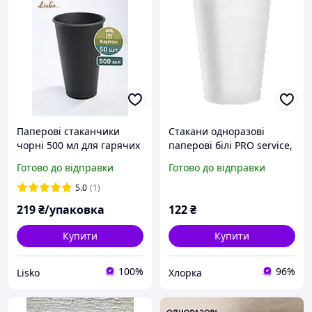
Паперові стаканчики
Стакани одноразові
чорні 500 мл для гарячих
паперові білі PRO service,
напоїв 50 шт, одноразові
250 мл (50 шт./уп.)
Готово до відправки
Готово до відправки
стакани 500 мл
5.0
(1)
219
₴/упаковка
122
₴
Купити
Купити
100%
96%
Lisko
Хлорка