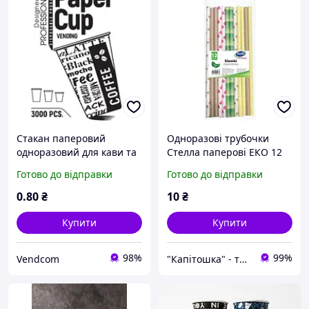
Стакан паперовий
Одноразові трубочки
одноразовий для кави та
Стелла паперові ЕКО 12
чаю 180 мл паперові
шт
Готово до відправки
Готово до відправки
стакани для кави
картонні стакани для
0
.80
₴
10
₴
вендинга
Купити
Купити
98%
99%
Vendcom
"Капітошка" - турбота про близьких у кожній домівці!