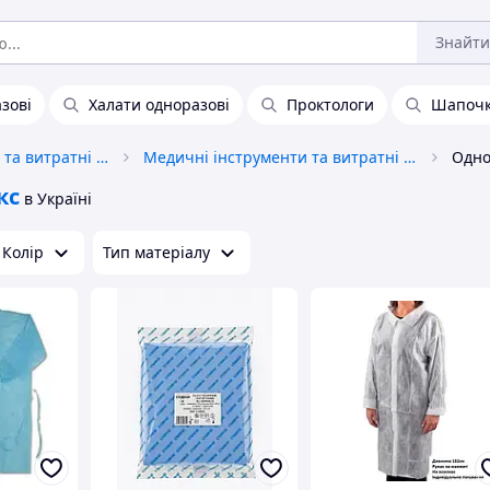
Знайти
зові
Халати одноразові
Проктологи
Шапочк
Медичне обладнання та витратні матеріали
Медичні інструменти та витратні матеріали
кс
в Україні
Колір
Тип матеріалу