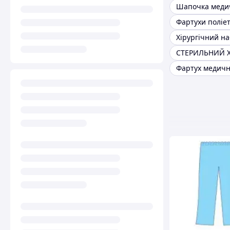
Шапочка меди
Фартухи поліе
Хірургічний на
Фартух медич