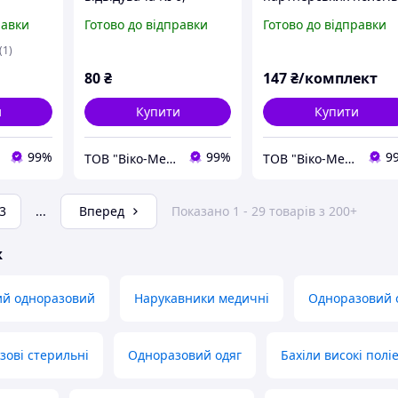
стерильний
№1
равки
Готово до відправки
Готово до відправки
К
(1)
80
₴
147
₴/комплект
и
Купити
Купити
99%
99%
9
ТОВ "Віко-Мед"
ТОВ "Віко-Мед"
3
...
Вперед
Показано 1 - 29 товарів з 200+
ж
ий одноразовий
Нарукавники медичні
Одноразовий о
зові стерильні
Одноразовий одяг
Бахіли високі полі