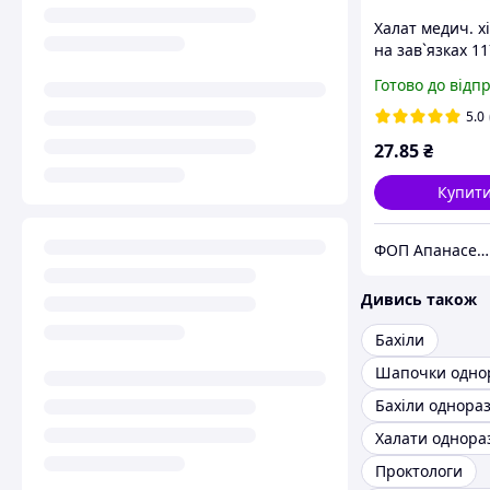
Халат медич. хі
на зав`язках 11
50-52 (L) «Слав
Готово до відп
(спанбонд- 20 г
нестер.
5.0
27
.85
₴
Купит
ФОП Апанасенко В.М.
Дивись також
Бахіли
Шапочки одно
Бахіли однораз
Халати однора
Проктологи