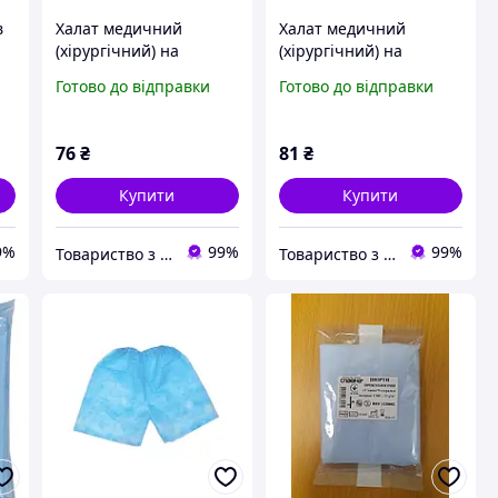
в
Халат медичний
Халат медичний
(хірургiчний) на
(хірургічний) на
2
зав"язках (розм.50-
зав'язках (розм.54-
Готово до відправки
Готово до відправки
52(L)) стерильний
56(XL)) стерильний
/
76
₴
81
₴
Купити
Купити
9%
99%
99%
Товариство з обмеженою відповідальністю "МТВ - ФАРМ"
Товариство з обмеженою відповідальністю "МТВ - ФАРМ"