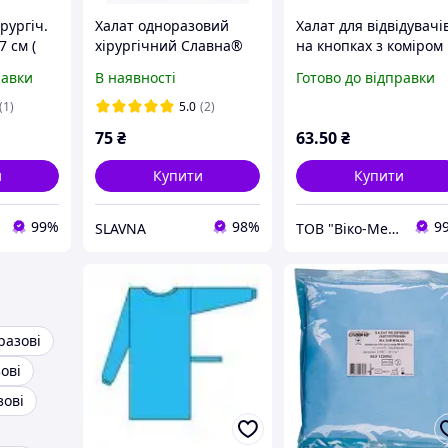
рургіч.
Халат одноразовий
Халат для відвідувачі
7 см (
хірургічний Славна®
на кнопках з коміром
на»
54-56 (ХL) 132см
(рукав на манжеті 13
равки
В наявності
Готово до відправки
/м)
спанбонд стерильний
см (р. 54-56 (XL))
(спанбонд білий - 20 г
(1)
5.0
(2)
м2) нестерильний
75
₴
63
.50
₴
и
Купити
Купити
99%
98%
9
SLAVNA
ТОВ "Віко-Мед"
разові
ові
зові