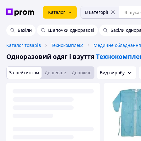
Каталог
В категорії
Бахіли
Шапочки одноразові
Бахіли однора
Каталог товарів
Технокомплекс
Одноразовий одяг і взуття
Технокомпле
За рейтингом
Дешевше
Дорожче
Вид виробу