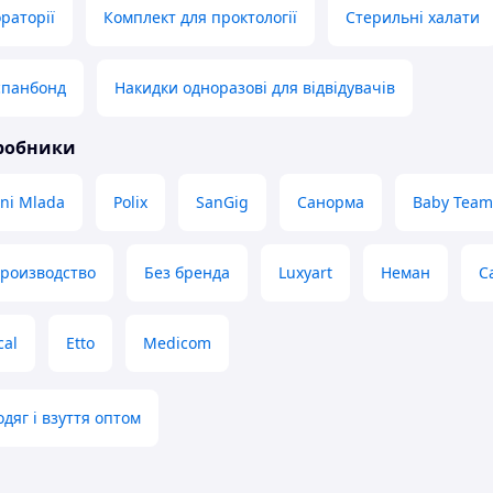
раторії
Комплект для проктології
Стерильні халати
спанбонд
Накидки одноразові для відвідувачів
иробники
ni Mlada
Polix
SanGig
Санорма
Baby Team
производство
Без бренда
Luxyart
Неман
С
cal
Etto
Medicom
дяг і взуття оптом