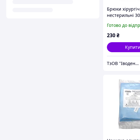
Брюки хірургіч
нестерильні 30
упаковка 5шт
Готово до відп
230
₴
Купит
ТзОВ "Іводент" - Вироби медичного призначення