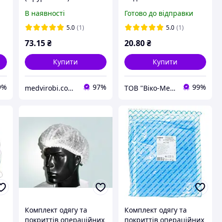
С
зав`язках довжиною
потопоглинаючою
В наявності
Готово до відправки
120 см (розмір 46-48
смужкою
(М)) «Славна®»
(СМС+спанлейс-35г/
5.0
(1)
5.0
(1)
(спанбонд - 30 г/м2)
м2+50 г/м2), стерильна,
73
.15
₴
20
.80
₴
стерильний (шт)
Купити
Купити
9%
97%
99%
medvirobi.com.ua
ТОВ "Віко-Мед"
Комплект одягу та
Комплект одягу та
в
покриттів операційних
покриттів операційних