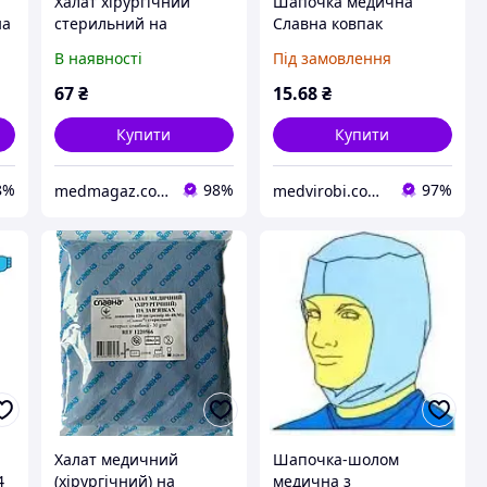
Халат хірургічний
Шапочка медична
на
стерильний на
Славна ковпак
зав'язках 120 см
стерильна, спанбонд
В наявності
Під замовлення
спанбонд 30г/м2
30 г/м², синя
67
₴
15
.68
₴
Купити
Купити
8%
98%
97%
medmagaz.com.ua
medvirobi.com.ua
Халат медичний
Шапочка-шолом
4
(хірургічний) на
медична з