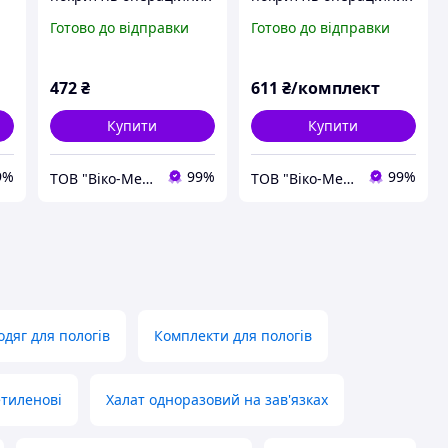
акушерський №20
для Кесаревого
Готово до відправки
Готово до відправки
розтину №1
472
₴
611
₴/комплект
Купити
Купити
9%
99%
99%
ТОВ "Віко-Мед"
ТОВ "Віко-Мед"
дяг для пологів
Комплекти для пологів
етиленові
Халат одноразовий на зав'язках