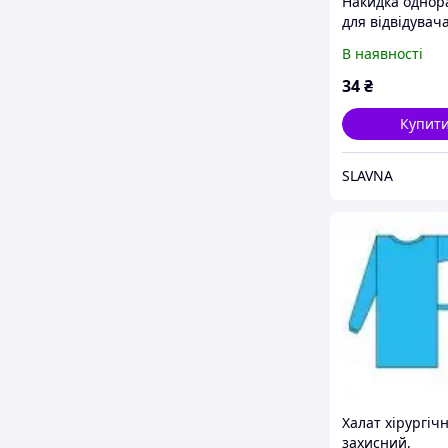
Накидка однор
для відвідувач
нестерильна
В наявності
34
₴
Купит
SLAVNA
Халат хірургіч
захисний,