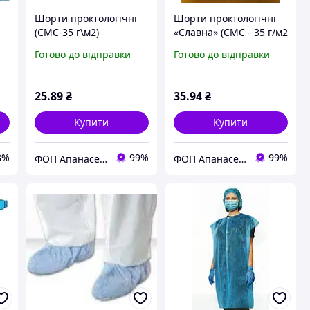
Шорти проктологічні
Шорти проктологічні
(СМС-35 г\м2)
«Славна» (СМС - 35 г/м2
С
нестерильні Славна
) стерильні
Готово до відправки
Готово до відправки
(50шт в уп.)
25
.89
₴
35
.94
₴
Купити
Купити
8%
99%
99%
ФОП Апанасенко В.М.
ФОП Апанасенко В.М.