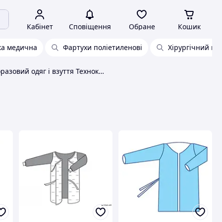
Кабінет
Сповіщення
Обране
Кошик
а медична
Фартухи поліетиленові
Хірургічний на
Одноразовий одяг і взуття Технокомплекс