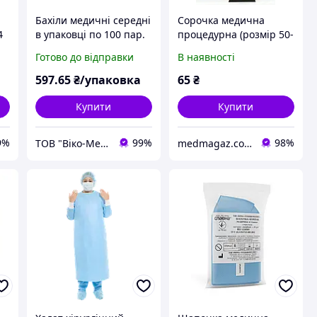
Бахіли медичні середні
Сорочка медична
4
в упаковці по 100 пар.
процедурна (розмір 50-
С
(спанбонд-30 г/м2),
52 (L)) спанбонд 30 г/м2
Готово до відправки
В наявності
нестерильні,
нестерильна
597
.65
₴/упаковка
65
₴
Купити
Купити
9%
99%
98%
ТОВ "Віко-Мед"
medmagaz.com.ua