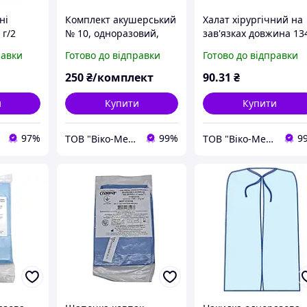
ні
Комплект акушерський
Халат хірургічний на
 г/2
№ 10, одноразовий,
зав'язках довжина 13
стерильний*
см (р. 58-60 (ХХL)) (СМ
равки
Готово до відправки
Готово до відправки
35 г/м2 ) стерильний
250
₴/комплект
90
.31
₴
и
Купити
Купити
97%
99%
9
ТОВ "Віко-Мед"
ТОВ "Віко-Мед"