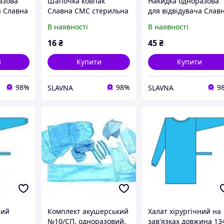
азова
Шапочка ковпак
Накидка одноразова
а Славна
Славна СМС стерильна
для відвідувача Слав
1шт
стерильна
В наявності
В наявності
16
₴
45
₴
и
Купити
Купити
98%
98%
9
SLAVNA
SLAVNA
ний
Комплект акушерський
Халат хірургічний на
№10/СП, одноразовий,
зав'язках довжина 13