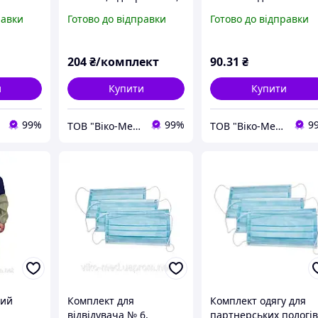
на
стерильний
см (р. 58-60 (ХХL)) (СМ
равки
Готово до відправки
Готово до відправки
),
35 г/м2 ) стерильний
(р. 46-48
204
₴/комплект
90
.31
₴
5г/
и
Купити
Купити
99%
99%
9
ТОВ "Віко-Мед"
ТОВ "Віко-Мед"
ний
Комплект для
Комплект одягу для
відвідувача № 6,
партнерських пологі