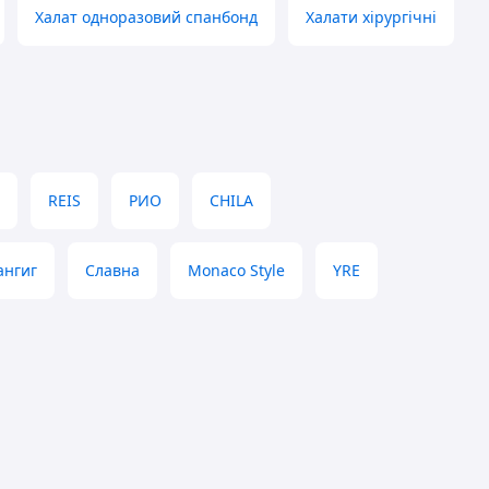
Халат одноразовий спанбонд
Халати хірургічні
REIS
РИО
CHILA
ангиг
Славна
Monaco Style
YRE