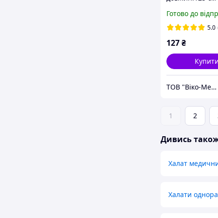
(ПВХ-180 г/м2),
Готово до відп
нестерильн., Т
5.0
127
₴
Купит
ТОВ "Віко-Мед"
1
2
Дивись тако
Халат медичн
Халати однора