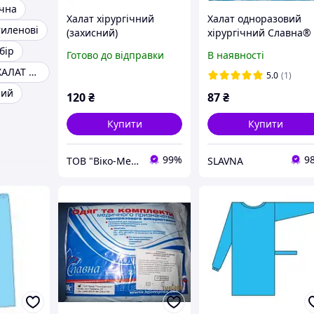
чна
Халат хірургічний
Халат одноразовий
тиленові
(захисний)
хірургічний Славна®
комбінований (тип Б),
58-60 (ХХL) 134см СМ
бір
Готово до відправки
В наявності
довжин.150 см(р. 50-52
стерильний
СТЕРИЛЬНИЙ ХАЛАТ ХІРУРГІЧНИЙ
(L) (СМС та
5.0
(1)
ламінований
ний
120
₴
87
₴
спанбонд-35+45г/м2),
стерильний
Купити
Купити
99%
9
ТОВ "Віко-Мед"
SLAVNA