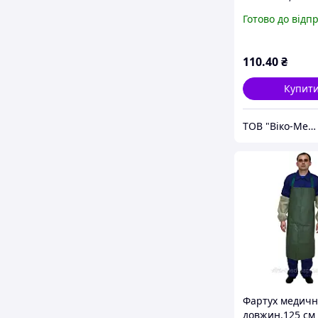
комбінований 
Готово до відп
завязках (тип Б
довжин.128 см 
(М) (СМС та
110
.40
₴
лам.спан.-35+4
м2),не стер.,
Купит
ТОВ "Віко-Мед"
Фартух медич
довжин.125 см