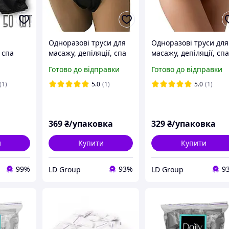
Одноразові труси для
Одноразові труси для
 спа
масажу, депіляції, спа
масажу, депіляції, сп
ги для
жіночі 50шт Трусики
жіночі 50шт Трусики
Готово до відправки
Готово до відправки
одноразові стрінги
одноразові стрінги
 (50шт)
медичні чорні
медичні рожеві
(1)
5.0
(1)
5.0
(1)
369
₴/упаковка
329
₴/упаковка
и
Купити
Купити
99%
93%
9
LD Group
LD Group