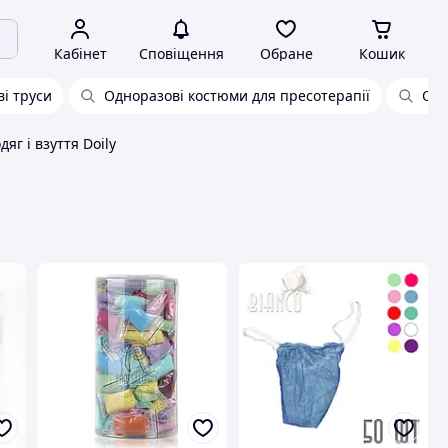
Кабінет
Сповіщення
Обране
Кошик
і труси
Одноразові костюми для пресотерапії
Одн
яг і взуття Doily