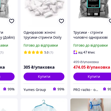
ги
Одноразові жіночі
Трусики - стрінги
y (Дойлі)
трусики-стринги Doily
чоловічі одноразові
, білі,
спандбон (50 шт./пач)
Doily (Дойлі) у пакеті,
равки
Готово до відправки
Готово до відправки
білі
40 м/г2, чорні XXL, 50
шт/уп
47
(1)
5.0
(1)
від
₴
/міс
499
₴/упаковка
вка
305
₴/упаковка
474
.05
₴/упаковка
и
Купити
Купити
99%
99%
9
Yumes Group
PRO razko - одноразова продукція для салонів краси