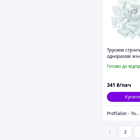
Трусики стрінг
одноразові жін
процедур 50 шт 
Готово до відп
Doily
341
₴/пач
Купит
ProfSalon - Товари для професіоналів
1
2