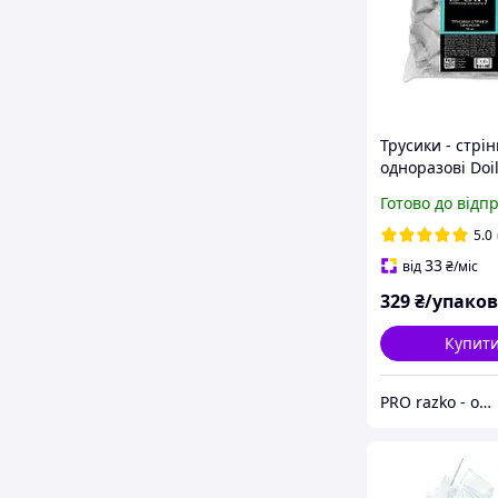
Трусики - стрін
одноразові Doil
у пакеті, 40 м/г2
Готово до відп
50 шт/уп
5.0
33
від
₴
/міс
329
₴/упако
Купит
PRO razko - одноразова продукція для салонів краси