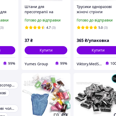
Штани для
Трусики одноразові
 для
пресотерапії на
жіночі стрінги
зові із
зав'язці Doily
спанбонд ТМ Doily (4
равки
Готово до відправки
Готово до відправки
 (10
універсальний (1шт/
м/г2), 50 шт/уп. Міск
пач) спанд білий
кольорів
(3)
4.7
(3)
5.0
(3)
37
₴
365
₴/упаковка
и
Купити
Купити
99%
99%
10
Yumes Group
Viktory.MedSpaBeauty
Костюм для пресотерапії
зові
Труси одноразові чоловічі