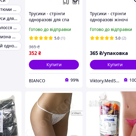
уси
Одноразові костюми для пресотерапії
Трусики - стрінги
Трусики - стрінги
Одноразові труси для масажу
одноразові для спа
одноразові жіночі
масажу Doily Colored
спанбонд ТМ Doily (4
Пов'язка для волосся одноразова
Готово до відправки
Готово до відправки
(50шт). Без рюша.
м/г2) чорні, 50 шт./уп
Одноразова білизна для масажу
Колір: мікс
5.0
(1)
5.0
(2)
Халат медичний одноразовий
365
₴
352
₴
365
₴/упаковка
Купити
Купити
99%
10
BIANCO
Viktory.MedSpaBeauty