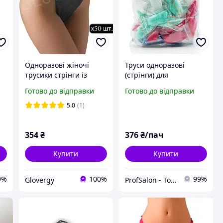
Одноразові жіночі
Труси одноразові
трусики стрінги із
(стрінги) для
спанбонду в
проведення депіляції,
Готово до відправки
Готово до відправки
індивідуальній
масажу і спа-процедур,
упаковці чорного
50 шт. в пачці, Doily,
5.0
(1)
кольору, 50 шт.
різнокольорові
354
₴
376
₴/пач
Купити
Купити
9%
100%
99%
Glovergy
ProfSalon - Товари для професіоналів