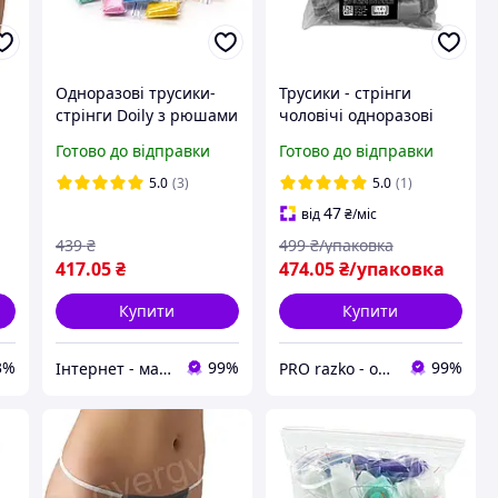
Одноразові трусики-
Трусики - стрінги
а
стрінги Doily з рюшами
чоловічі одноразові
в пачці,
Doily (Дойлі) у пакеті,
Готово до відправки
Готово до відправки
різнокольорові, 50 шт
40 м/г2, чорні L/XL, 50
шт/уп
5.0
(3)
5.0
(1)
47
від
₴
/міс
439
₴
499
₴/упаковка
417
.05
₴
474
.05
₴/упаковка
Купити
Купити
3%
99%
99%
Інтернет - магазин Odnorazka.ua
PRO razko - одноразова продукція для салонів краси