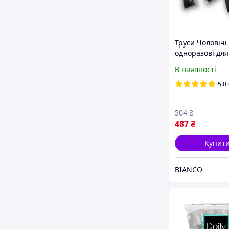
Труси Чоловічі
одноразові для
масажу. Стрин
В наявності
чоловіків Doily
спанбонд Чорні
5.0
L-XL, XXL
504
₴
487
₴
Купит
BIANCO