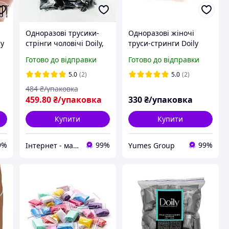
Одноразові трусики-
Одноразові жіночі
жу
стрінги чоловічі Doily,
труси-стринги Doily
розмір L-XL, чорні, 50
спандбон (50 шт/пач)
Готово до відправки
Готово до відправки
шт
різнокольорові
5.0
(2)
5.0
(2)
484
₴/упаковка
459
.80
₴/упаковка
330
₴/упаковка
Купити
Купити
9%
99%
99%
Інтернет - магазин Odnorazka.ua
Yumes Group