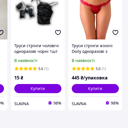
Труси стрінги чоловічі
Труси стрінги жіночі
одноразові чорні 1шт
Doily одноразові з
рюшем колор мікс
В наявності
В наявності
50шт
5.0
(1)
5.0
(1)
15
₴
445
₴/упаковка
Купити
Купити
9%
98%
98%
SLAVNA
SLAVNA