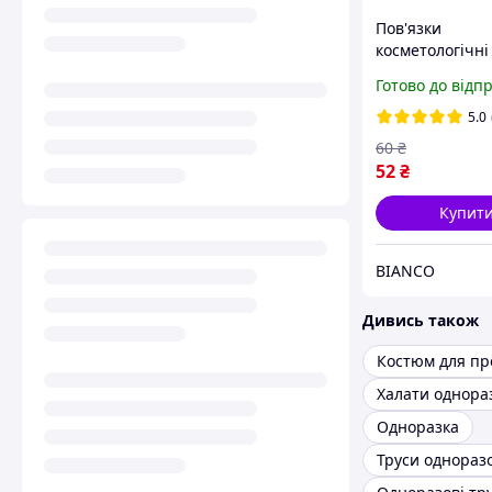
Пов'язки
косметологічні
волосся однора
Готово до відп
спанбонду Doily
шт). Кольори
5.0
60
₴
52
₴
Купит
BIANCO
Дивись також
Халати однора
Одноразка