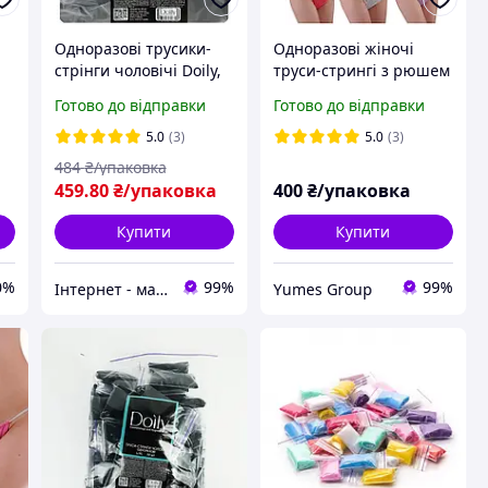
Одноразові трусики-
Одноразові жіночі
стрінги чоловічі Doily,
труси-стрингі з рюшем
0
розмір XXL, чорні, 50
Doily спандбон (50 шт/
Готово до відправки
Готово до відправки
.
шт
пач) різнокольорові
5.0
(3)
5.0
(3)
484
₴/упаковка
459
.80
₴/упаковка
400
₴/упаковка
Купити
Купити
0%
99%
99%
Інтернет - магазин Odnorazka.ua
Yumes Group