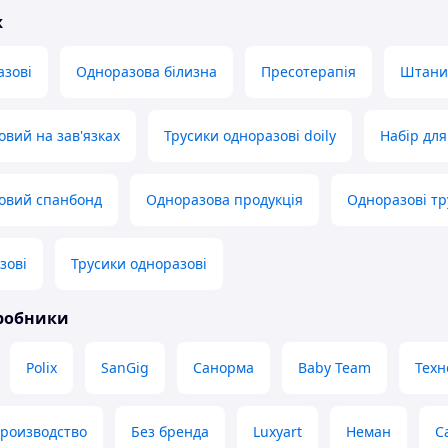
ж
азові
Одноразова білизна
Пресотерапія
Штани 
овий на зав'язках
Трусики одноразові doily
Набір для
овий спанбонд
Одноразова продукція
Одноразові тр
зові
Трусики одноразові
иробники
Polix
SanGig
Санорма
Baby Team
Техн
производство
Без бренда
Luxyart
Неман
С