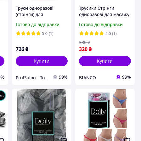
Труси одноразові
Трусики Стрінги
(стрінги) для
одноразові для масажу
0
проведення депіляції,
та СПА процедур Doily
Готово до відправки
Готово до відправки
масажу і спа-процедур,
(50шт) Без рюша.
100 шт., Doily в тубусі
Кольори
5.0
(1)
5.0
(1)
330
₴
726
₴
320
₴
Купити
Купити
0%
99%
99%
ProfSalon - Товари для професіоналів
BIANCO