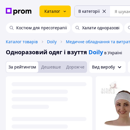
Каталог
В категорії
Костюм для пресотерапії
Халати одноразові
Каталог товарів
Doily
Одноразовий одяг і взуття
Doily
в Україні
За рейтингом
Дешевше
Дорожче
Вид виробу