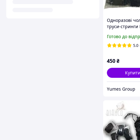
Одноразові чол
труси-стринги 
спандбон (50 ш
Готово до відп
чорний
5.0
450
₴
Купит
Yumes Group