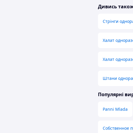
Дивись тако
Стрінги однор
Халат однораз
Халат однораз
Штани однора
Популярні в
Panni Mlada
Собственное 