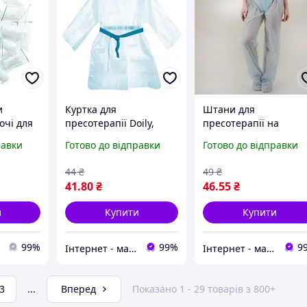
и
Куртка для
Штани для
очі для
пресотерапії Doily,
пресотерапії на
(білі),
розмір L/XL, блакитна
зав'язці Doily, розмір
равки
Готово до відправки
Готово до відправки
L/XL, блакитні
44
₴
49
₴
41
.80
₴
46
.55
₴
и
Купити
Купити
99%
99%
9
Інтернет - магазин Odnorazka.ua
Інтернет - магазин Odnorazka.ua
3
...
Вперед
Показано 1 - 29 товарів з 800+