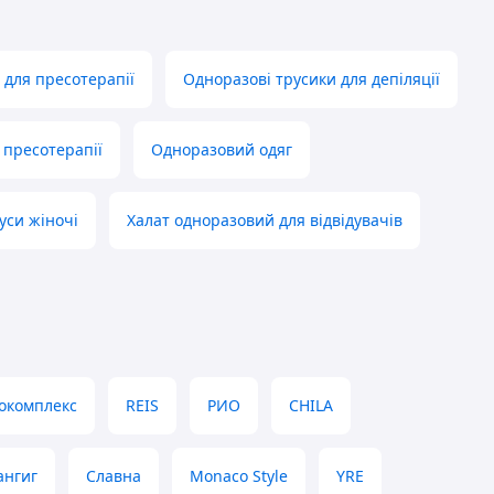
для пресотерапії
Одноразові трусики для депіляції
 пресотерапії
Одноразовий одяг
уси жіночі
Халат одноразовий для відвідувачів
окомплекс
REIS
РИО
CHILA
ангиг
Славна
Monaco Style
YRE