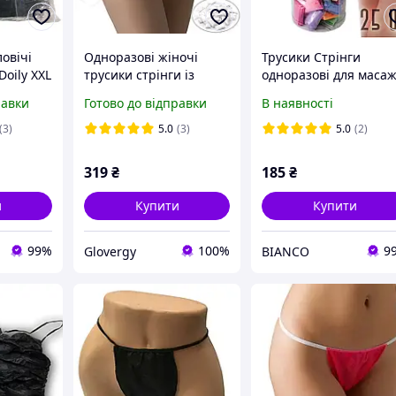
овічі
Одноразові жіночі
Трусики Стрінги
Doily XXL
трусики стрінги із
одноразові для маса
т/пач)
спанбонду в
та спа процедур Doily
равки
Готово до відправки
В наявності
індивідуальній
Colored (25шт) БЕЗ
упаковці білого
тубуса, Колір: мікс
(3)
5.0
(3)
5.0
(2)
кольору, 50 шт.
319
₴
185
₴
и
Купити
Купити
99%
100%
9
Glovergy
BIANCO