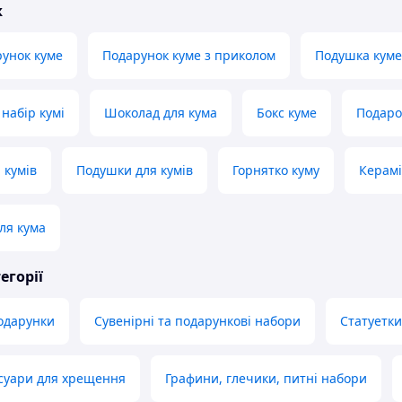
ж
унок куме
Подарунок куме з приколом
Подушка куме
набір кумі
Шоколад для кума
Бокс куме
Подаро
 кумів
Подушки для кумів
Горнятко куму
Керамі
ля кума
егорії
одарунки
Сувенірні та подарункові набори
Статуетки
суари для хрещення
Графини, глечики, питні набори