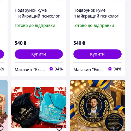
Подарунок куме
Подарунок куме
"Найкращий психолог
"Найкращий психолог
це Кума" подушка та
це Кума" подушка та
Готово до відправки
Готово до відправки
чашка. Подарунковий
чашка. Подарунковий
набір куме
набір куме
540
₴
540
₴
Купити
Купити
4%
94%
94%
Магазин "Ексклюзив"
Магазин "Ексклюзив"