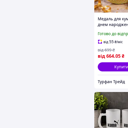
Медаль для ку
днем народжен
фото та написо
Готово до відп
Іменний подар
куму або кумі
55
від
₴
/міс
від
699
₴
від
664
.05
₴
Купит
Турфан Трейд