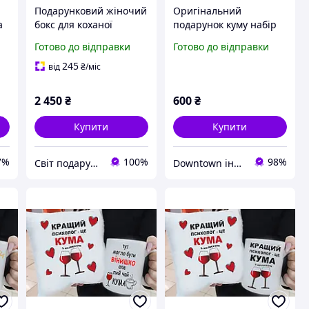
Подарунковий жіночий
Оригінальний
а
бокс для коханої
подарунок куму набір
ок
дівчини, дружини на
шоколад чорний та
Готово до відправки
Готово до відправки
новий рік на день
молочний, чашка,
святого валентина,
кава,набір "Супер
245
від
₴
/міс
річницю
Куму"
2 450
₴
600
₴
Купити
Купити
7%
100%
98%
Світ подарунків
Downtown інтернет-магазин