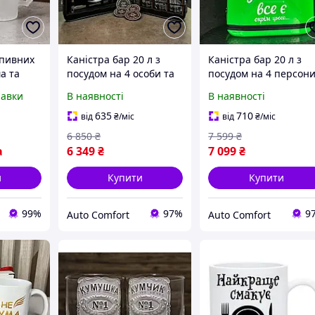
 пивних
Каністра бар 20 л з
Каністра бар 20 л з
а та
посудом на 4 особи та
посудом на 4 персони
UMA"
підсвіткою -
з підсвічуванням та
равки
В наявності
В наявності
нок для
оригінальний
колонкою - найкращ
подарунок чоловіку,
подарунок тату, шефу
635
710
від
₴
/міс
від
₴
/міс
куму
куму
6 850
₴
7 599
₴
а
6 349
₴
7 099
₴
и
Купити
Купити
99%
97%
9
Auto Comfort
Auto Comfort