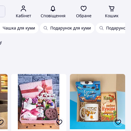
Кабінет
Сповіщення
Обране
Кошик
Чашка для куми
Подарунок для куми
Подарунок д
у