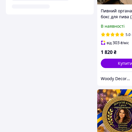
Пивний органа
бокс для пива 
та 2 соусниці)
В наявності
подарунок хлоп
чоловікові, тато
5.0
колезі, другові
303
від
₴
/міс
1 820
₴
Купит
Woody Decory - магазин оригінальних подарунків