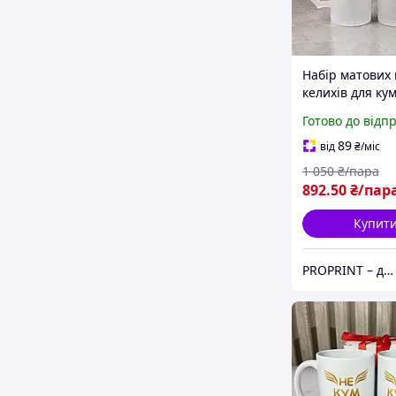
Набір матових
келихів для кум
куми "KUM / K
Готово до відп
парний подару
кумів
89
від
₴
/міс
1 050
₴/пара
892
.50
₴/пар
Купит
PROPRINT – друкуємо ідеї! Брендована та сувенірна продукція