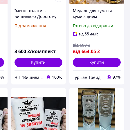
Іменні халати з
Медаль для кума та
вишивкою Дорогому
куми з днем
куму та Дорогій кумі
народження з фото та
Під замовлення
Готово до відправки
 |
подарунок кумам
написом | Іменний
подарунок куму або
55
від
₴
/міс
кумі
від
699
₴
3 600
₴/комплект
від
664
.05
₴
Купити
Купити
6%
100%
97%
ЧП "Вишиванка"
Турфан Трейд