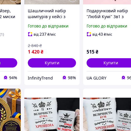
йзер,
Шашличний набір
Подарунковий набір
(2 миски
шампурів у кейсі з
"Любій Кумі" 3в1 з
фанери Шампура та
чашкою, кавою 100%
Готово до відправки
Готово до відправки
цеві,
чарки Подарунок
арабіка та шоколадом
ві, куму,
шампура для мангала
Оригінальний
237
43
(1)
від
₴
/міс
від
₴
/міс
Набір шампурів для
подарунок кумі
2 840
₴
куму
1 420
₴
515
₴
и
Купити
Купити
94%
98%
9
InfinityTrend
UA GLORY