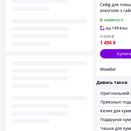
Сейф для пляш
алкоголю з гай
пляшкою на по
В наявності
чоловікові, кум
другові, клітка
149
від
₴
/міс
алкоголю
1 975
₴
1 490
₴
Купит
WowBar
Дивись також
Келих для кум
Подарунок кум
Чашка для кум