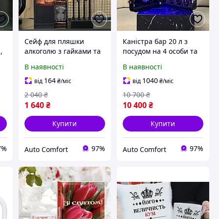
Сейф для пляшки
Каністра бар 20 л з
,
алкоголю з гайками та
посудом на 4 особи та
гайковим ключем на
підсвіткою -
В наявності
В наявності
ий
подарунок чоловікові,
оригінальний
,
куму, другові, брату,
подарунок чоловіку,
164
1040
від
₴
/міс
від
₴
/міс
клітину для алкоголю
куму
2 040
₴
10 700
₴
1 640
₴
10 400
₴
Купити
Купити
7%
97%
97%
Auto Comfort
Auto Comfort