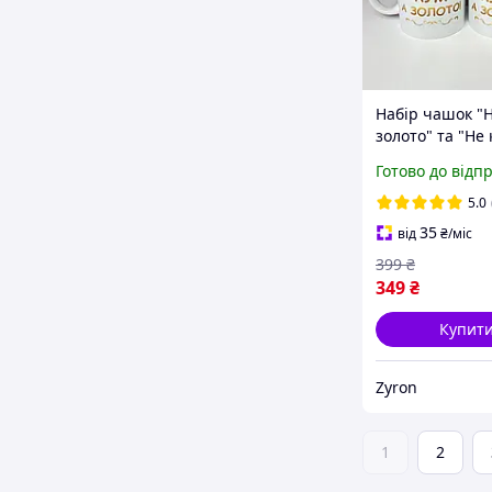
Набір чашок "Н
золото" та "Не 
золото" подару
Готово до відп
кума і куми
5.0
35
від
₴
/міс
399
₴
349
₴
Купит
Zyron
1
2