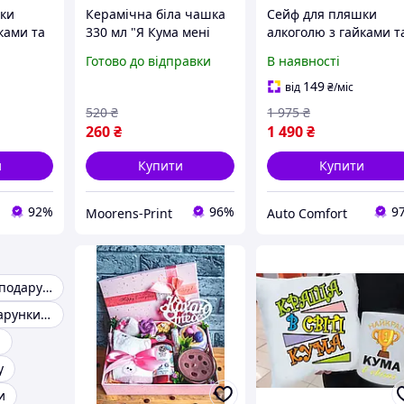
ки
Керамічна біла чашка
Сейф для пляшки
ками та
330 мл "Я Кума мені
алкоголю з гайками т
дарунок
можна" оригінальний
пляшкою на подарун
Готово до відправки
В наявності
у,
подарунок кумі для
чоловікові, куму,
 для
напоїв кави та чаю
другові, клітка для
149
від
₴
/міс
Moor-p
алкоголю
520
₴
1 975
₴
260
₴
1 490
₴
и
Купити
Купити
92%
96%
9
Moorens-Print
Auto Comfort
Оригінальний подарунок куму
Прикольні подарунки для куми
и
у
и