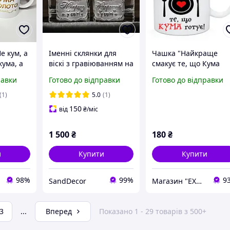
е кум, а
Іменні склянки для
Чашка "Найкраще
кума, а
віскі з гравіюванням на
смакує те, що Кума
нок для
подарунок для кумів
готує!" Подарок куме
равки
Готово до відправки
Готово до відправки
КУМУШКА №1 и
КУМЧИК №1
(1)
5.0
(1)
150
від
₴
/міс
1 500
₴
180
₴
и
Купити
Купити
98%
99%
9
SandDecor
Магазин "EXCLUSIVE" - Оригінальні Подарунки для всіх
3
...
Вперед
Показано 1 - 29 товарів з 500+