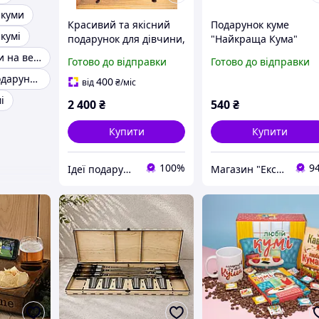
 куми
Красивий та якісний
Подарунок куме
кумі
подарунок для дівчини,
"Найкраща Кума"
жінки, подарунок для
подушка та чашка.
Подарунок куми на вечерю
Готово до відправки
Готово до відправки
дружини, подарунок
Подарунковий набір
Оригінальні подарунки кумам
для мами, для куми,
куме
400
від
₴
/міс
подруги
і
2 400
₴
540
₴
Купити
Купити
100%
9
Ідеї подарунків
Магазин "Ексклюзив"