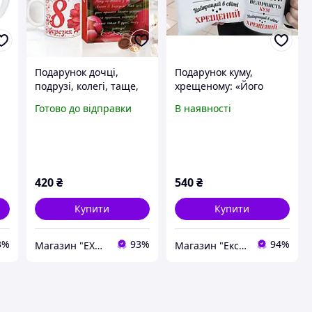
Подарунок дочці,
Подарунок куму,
подрузі, колегі, таще,
хрещеному: «Його
жінці, куме на 8
величність кум,
Готово до відправки
В наявності
березня з чашкою і
найкращий у світі
цукерками
хрещений» подушка та
чашка. Подарунковий
набір для хрещеного
420
₴
540
₴
Купити
Купити
3%
93%
94%
Магазин "EXCLUSIVE" - Оригінальні Подарунки для всіх
Магазин "Ексклюзив"