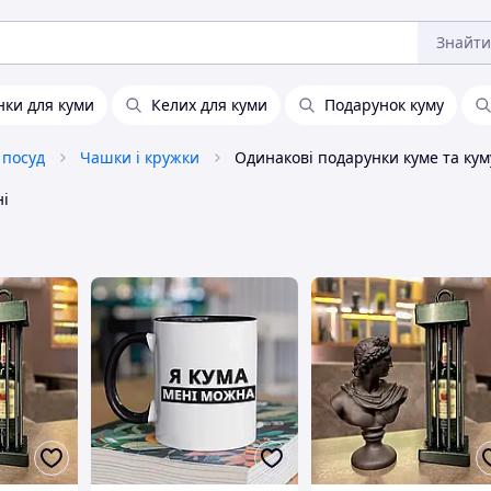
Знайти
нки для куми
Келих для куми
Подарунок куму
 посуд
Чашки і кружки
Одинакові подарунки куме та кум
ні