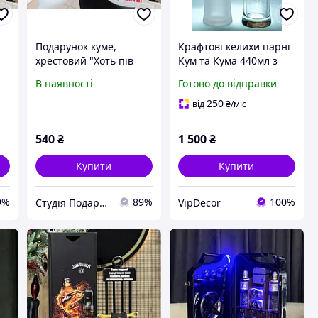
Подарунок куме,
Крафтові келихи парні
хрестовий "Хоть пів
Кум та Кума 440мл з
світу обійди краще не
гравіюванням набір
В наявності
Готово до відправки
знайти" подушка та
кухлів для пива
та
чашка. Подарунковий
подарунок хрещеним
250
від
₴
/міс
й
набір хрестовий
батькам
540
₴
1 500
₴
Купити
Купити
9%
89%
100%
Студія Подарунків
VipDecor