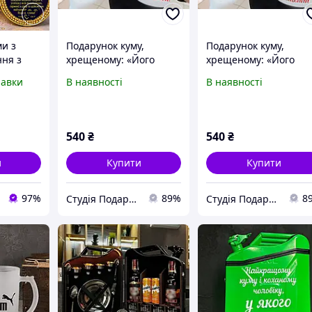
ми з
Подарунок куму,
Подарунок куму,
ня з
хрещеному: «Його
хрещеному: «Його
м |
величність кум,
величність кум,
равки
В наявності
В наявності
унок
найкращий у світі
найкращий у світі
хрещений» подушка та
хрещений» подушка 
чашка. Подарунковий
чашка. Подарункови
набір для хрещеної
набір для хрещеного
540
₴
540
₴
и
Купити
Купити
97%
89%
8
Студія Подарунків
Студія Подарунків