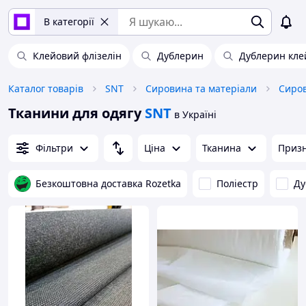
В категорії
Клейовий флізелін
Дублерин
Дублерин кл
Каталог товарів
SNT
Сировина та матеріали
Сиров
Тканини для одягу
SNT
в Україні
Фільтри
Ціна
Тканина
Приз
Безкоштовна доставка Rozetka
Поліестр
Ду