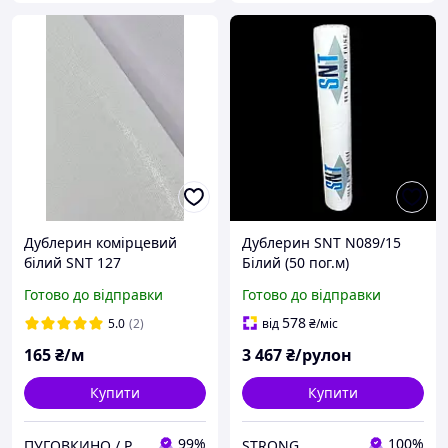
Дублерин комірцевий
Дублерин SNT N089/15
білий SNT 127
Білий (50 пог.м)
Готово до відправки
Готово до відправки
578
5.0
(2)
від
₴
/міс
165
₴/м
3 467
₴/рулон
Купити
Купити
99%
100%
ПУГОВКИНО / PUGOVKINO
STRONG