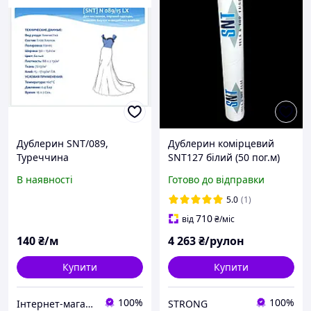
Дублерин SNT/089,
Дублерин комірцевий
Туреччина
SNT127 білий (50 пог.м)
В наявності
Готово до відправки
5.0
(1)
710
від
₴
/міс
140
₴/м
4 263
₴/рулон
Купити
Купити
100%
100%
Інтернет-магазин Будинок Тканини
STRONG