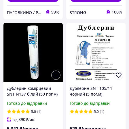
99%
100%
ПУГОВКИНО / PUGOVKINO
STRONG
Дублерин комірцевий
Дублерин SNT 105/11
SNT N137 білий (50 пог.м)
чорний (5 пог.м)
Готово до відправки
Готово до відправки
5.0
(1)
5.0
(1)
890
від
₴
/міс
5 342
₴/рулон
628
₴/упаковка