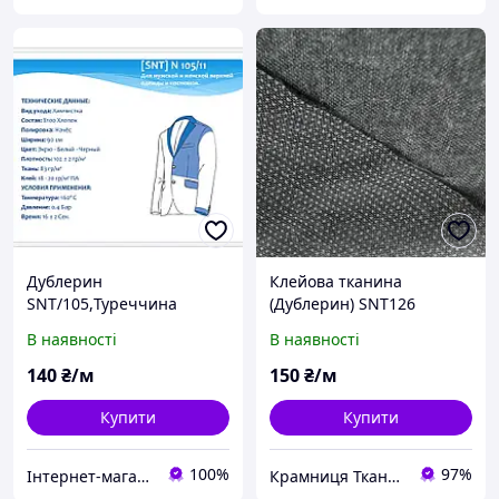
Дублерин
Клейова тканина
SNT/105,Туреччина
(Дублерин) SNT126
чорний
В наявності
В наявності
140
₴/м
150
₴/м
Купити
Купити
100%
97%
Інтернет-магазин Будинок Тканини
Крамниця Тканин