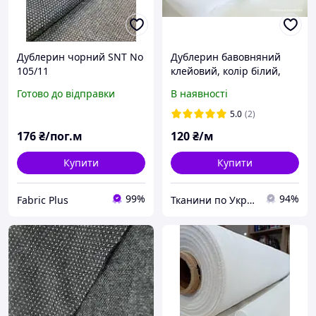
Дублерин чорний SNT No
Дублерин бавовняний
105/11
клейовий, колір білий,
щільність 88 г/м²
Готово до відправки
В наявності
5.0
(2)
176
₴/пог.м
120
₴/м
Купити
Купити
99%
94%
Fabric Plus
Тканини по Україні