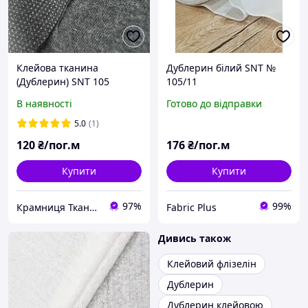
Клейова тканина
Дублерин білий SNT №
(Дублерин) SNT 105
105/11
чорний
В наявності
Готово до відправки
5.0
(1)
120
₴/пог.м
176
₴/пог.м
Купити
Купити
97%
99%
Крамниця Тканин
Fabric Plus
Дивись також
Клейовий флізелін
Дублерин
Дублерин клейовою