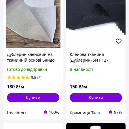
Дублерин клейовий на
Клейова тканина
тканинній основі Бандо
(Дублерин) SNT 127
білий 260г/м2
чорний
Готово до відправки
В наявності
5.0
(2)
180
₴/м
150
₴/м
Купити
Купити
100%
97%
Iris-shtori
Крамниця Тканин