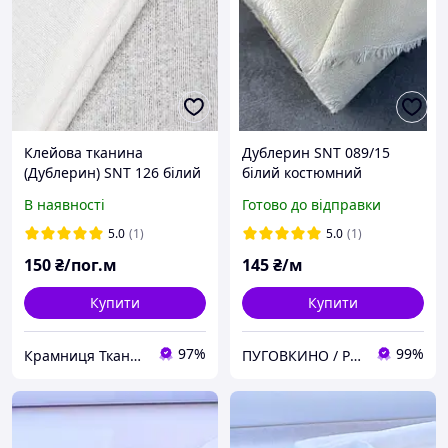
Клейова тканина
Дублерин SNT 089/15
(Дублерин) SNT 126 білий
білий костюмний
клейовий 90 см
В наявності
Готово до відправки
5.0
(1)
5.0
(1)
150
₴/пог.м
145
₴/м
Купити
Купити
97%
99%
Крамниця Тканин
ПУГОВКИНО / PUGOVKINO