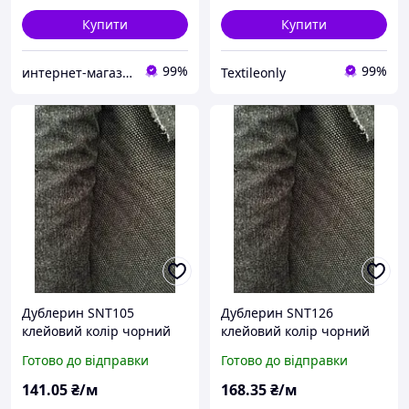
Купити
Купити
99%
99%
интернет-магазин «ЗАШИВАЙКА»
Textileonly
Дублерин SNT105
Дублерин SNT126
клейовий колір чорний
клейовий колір чорний
90 см
90 см SNT126
Готово до відправки
Готово до відправки
141
.05
₴/м
168
.35
₴/м