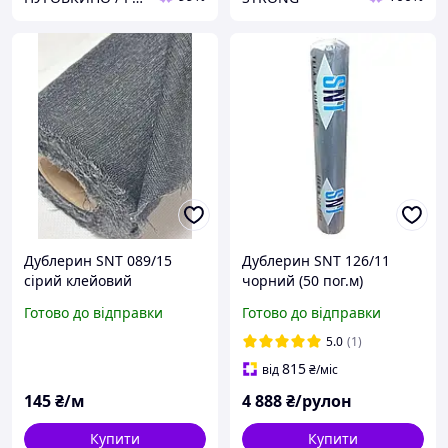
Дублерин SNT 089/15
Дублерин SNT 126/11
сірий клейовий
чорний (50 пог.м)
Готово до відправки
Готово до відправки
5.0
(1)
815
від
₴
/міс
145
₴/м
4 888
₴/рулон
Купити
Купити