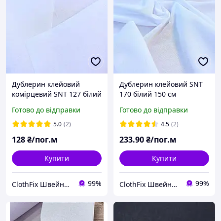
Дублерин клейовий
Дублерин клейовий SNT
комірцевий SNT 127 білий
170 білий 150 см
90 см
Готово до відправки
Готово до відправки
5.0
(2)
4.5
(2)
128
₴/пог.м
233
.90
₴/пог.м
Купити
Купити
99%
99%
ClothFix Швейна лавка
ClothFix Швейна лавка