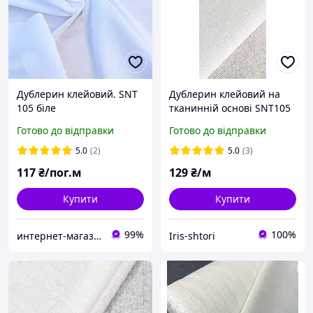
Дублерин клейовий. SNT
Дублерин клейовий на
105 біле
тканинній основі SNT105
білий
Готово до відправки
Готово до відправки
5.0
(2)
5.0
(3)
117
₴/пог.м
129
₴/м
Купити
Купити
99%
100%
интернет-магазин «ЗАШИВАЙКА»
Iris-shtori