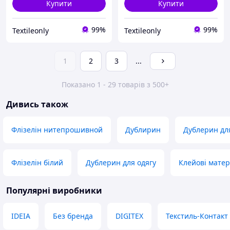
Купити
Купити
99%
99%
Textileonly
Textileonly
1
2
3
...
Показано 1 - 29 товарів з 500+
Дивись також
Флізелін нитепрошивной
Дублирин
Дублерин дл
Флізелін білий
Дублерин для одягу
Клейові матер
Популярні виробники
IDEIA
Без бренда
DIGITEX
Текстиль-Контакт