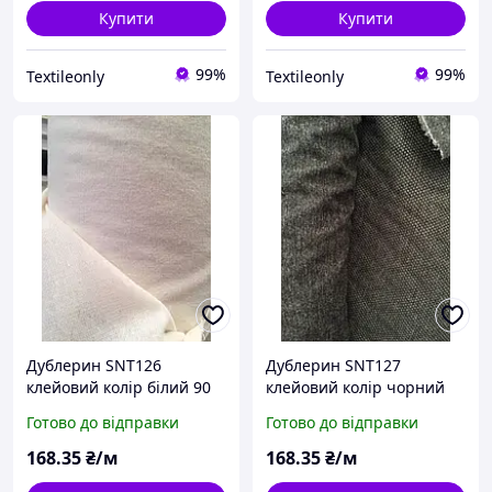
Купити
Купити
99%
99%
Textileonly
Textileonly
Дублерин SNT126
Дублерин SNT127
клейовий колір білий 90
клейовий колір чорний
см
90 см
Готово до відправки
Готово до відправки
168
.35
₴/м
168
.35
₴/м