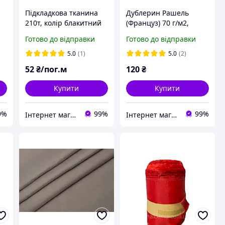
Підкладкова тканина
Дублерин Рашель
210т, колір блакитний
(Француз) 70 г/м2,
т)
(дрібний і великий опт)
ширина 150см, колір
Готово до відправки
Готово до відправки
чорний, 50% поліестер
+ 50% віскоза F8070
5.0
(1)
5.0
(2)
52
₴/пог.м
120
₴
Купити
Купити
9%
99%
99%
Інтернет магазин MAXIMA
Інтернет магазин MAXIMA