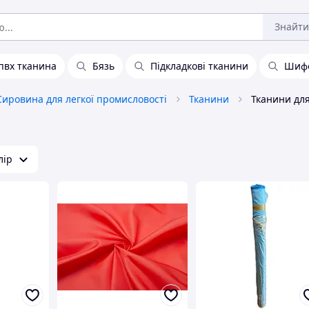
Знайти
пвх тканина
Бязь
Підкладкові тканини
Шиф
Сировина для легкої промисловості
Тканини
Тканини дл
лір