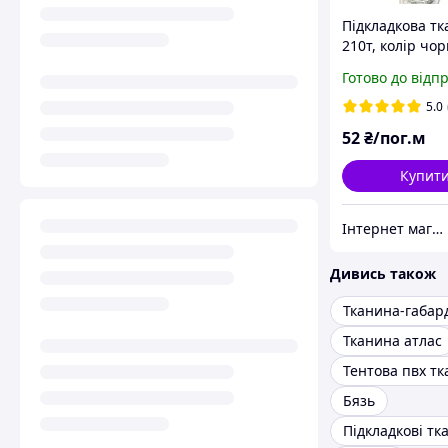
Підкладкова т
210т, колір чо
(дрібний і вели
Готово до відп
5.0
52
₴/пог.м
Купит
Інтернет магазин MAXIMA
Дивись також
Тканина-габар
Тканина атлас
Тентова пвх т
Бязь
Підкладкові тк