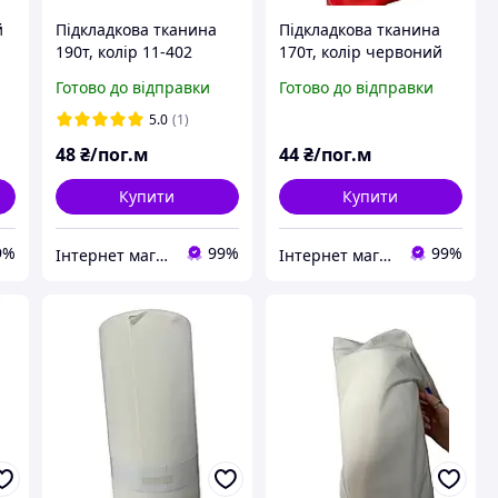
й
Підкладкова тканина
Підкладкова тканина
190т, колір 11-402
170т, колір червоний
(дрібний і великий опт)
(опт і роздріб)
Готово до відправки
Готово до відправки
5.0
(1)
48
₴/пог.м
44
₴/пог.м
Купити
Купити
9%
99%
99%
Інтернет магазин MAXIMA
Інтернет магазин MAXIMA