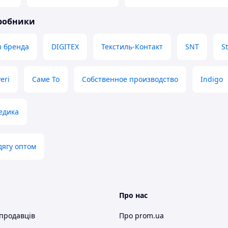
иробники
з бренда
DIGITEX
Текстиль-Контакт
SNT
S
eri
Саме То
Собственное производство
Indigo
едика
дягу оптом
Про нас
 продавців
Про prom.ua