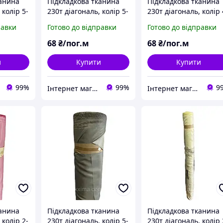
канина
Підкладкова тканина
Підкладкова тканина
 колір 5-
230т діагональ, колір 5-
230т діагональ, колір 
 великий
402 (дрібний і великий
16964
равки
Готово до відправки
Готово до відправки
опт)
68
₴/пог.м
68
₴/пог.м
и
Купити
Купити
99%
99%
9
Інтернет магазин MAXIMA
Інтернет магазин MAXIMA
канина
Підкладкова тканина
Підкладкова тканина
 колір 2-
230т діагональ, колір 5-
230т діагональ, колір 