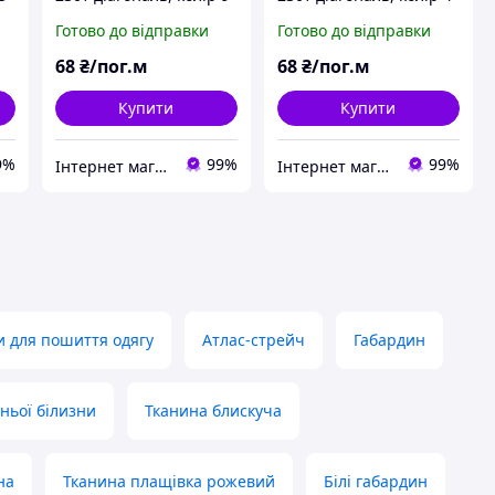
й
216 (дрібний і великий
126 (дрібний і великий
Готово до відправки
Готово до відправки
опт)
опт)
68
₴/пог.м
68
₴/пог.м
Купити
Купити
9%
99%
99%
Інтернет магазин MAXIMA
Інтернет магазин MAXIMA
и для пошиття одягу
Атлас-стрейч
Габардин
ньої білизни
Тканина блискуча
на
Тканина плащівка рожевий
Білі габардин