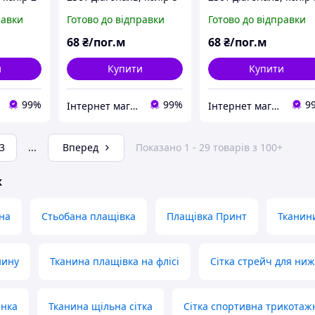
 великий
474 (дрібний і великий
121 (дрібний і велики
равки
Готово до відправки
Готово до відправки
опт)
опт)
68
₴/пог.м
68
₴/пог.м
и
Купити
Купити
99%
99%
9
Інтернет магазин MAXIMA
Інтернет магазин MAXIMA
3
...
Вперед
Показано 1 - 29 товарів з 100+
ж
на
Стьобана плащівка
Плащівка Принт
Тканин
нину
Тканина плащівка на флісі
Сітка стрейч для ниж
анка
Тканина щільна сітка
Сітка спортивна трикотаж