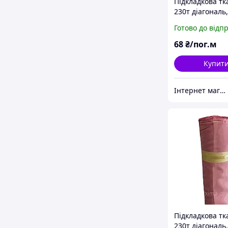
Підкладкова т
230т діагональ,
401 (дрібний і
Готово до відп
опт)
68
₴/пог.м
Купит
Інтернет магазин MAXIMA
Підкладкова т
230т діагональ,