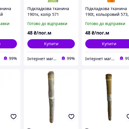
канина
Підкладкова тканина
Підкладкова тканина
ий
190тк, колір 571
190t, кольоровий 573,
кий опт)
(дрібний і великий опт)
оранжевий (дрібний і
равки
Готово до відправки
Готово до відправки
великий опт)
48
₴/пог.м
48
₴/пог.м
и
Купити
Купити
99%
99%
9
Інтернет магазин MAXIMA
Інтернет магазин MAXIMA