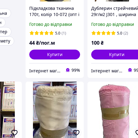
Підкладкова тканина
Дублерин стрейчеви
ьна
170т, колір 10-072 (опт і
29г/м2 J301 , ширина
роздріб)
150см, колір чорний
н
Готово до відправки
Готово до відправки
стер
5.0
(1)
5.0
(2)
амету
44
₴/пог.м
100
₴
Купити
Купити
99%
9
Інтернет магазин MAXIMA
Інтернет магазин MAXIMA