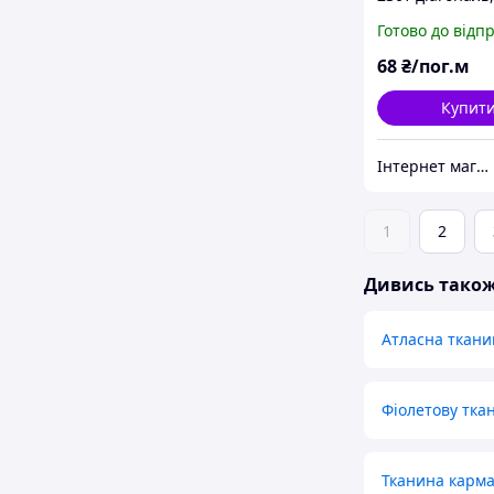
150 (дрібний і
Готово до відп
опт)
68
₴/пог.м
Купит
Інтернет магазин MAXIMA
1
2
Дивись тако
Атласна ткани
Фіолетову тка
Тканина карм