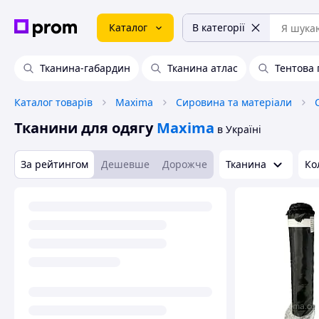
Каталог
В категорії
Тканина-габардин
Тканина атлас
Тентова 
Каталог товарів
Maxima
Сировина та матеріали
Тканини для одягу
Maxima
в Україні
За рейтингом
Дешевше
Дорожче
Тканина
Ко