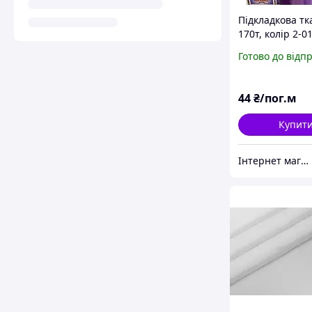
Підкладкова т
170т, колір 2-01
роздріб)
Готово до відп
44
₴/пог.м
Купит
Інтернет магазин MAXIMA