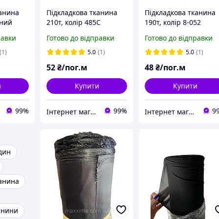
канина
Підкладкова тканина
Підкладкова тканина
рний
210т, колір 485С
190т, колір 8-052
кий опт)
(дрібний і великий опт)
(дрібний і великий оп
равки
Готово до відправки
Готово до відправки
(1)
5.0
(1)
5.0
(1)
52
₴/пог.м
48
₴/пог.м
и
Купити
Купити
99%
99%
9
Інтернет магазин MAXIMA
Інтернет магазин MAXIMA
дин
канина
анини