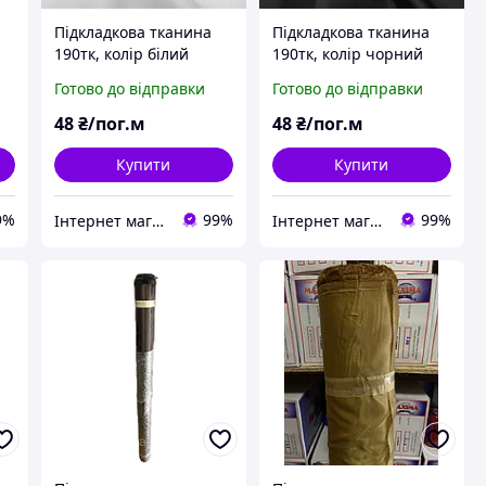
Підкладкова тканина
Підкладкова тканина
190тк, колір білий
190тк, колір чорний
(дрібний і великий опт)
(дрібний і великий опт)
Готово до відправки
Готово до відправки
48
₴/пог.м
48
₴/пог.м
Купити
Купити
9%
99%
99%
Інтернет магазин MAXIMA
Інтернет магазин MAXIMA