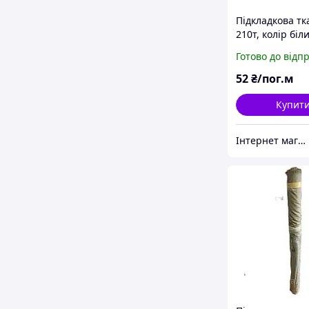
Підкладкова т
210т, колір біл
(дрібний і вели
Готово до відп
52
₴/пог.м
Купит
Інтернет магазин MAXIMA