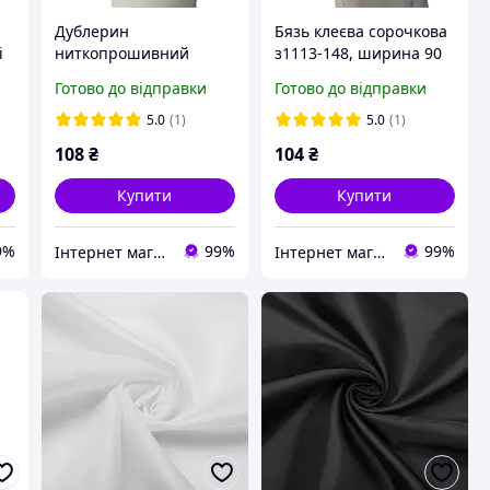
Дублерин
Бязь клеєва сорочкова
і
ниткопрошивний
з1113-148, ширина 90
еластичний 39 г/м2
см, колір білий,
Готово до відправки
Готово до відправки
9612-1, ширина 150см,
бавовна
колір білий
5.0
(1)
5.0
(1)
108
₴
104
₴
Купити
Купити
9%
99%
99%
Інтернет магазин MAXIMA
Інтернет магазин MAXIMA