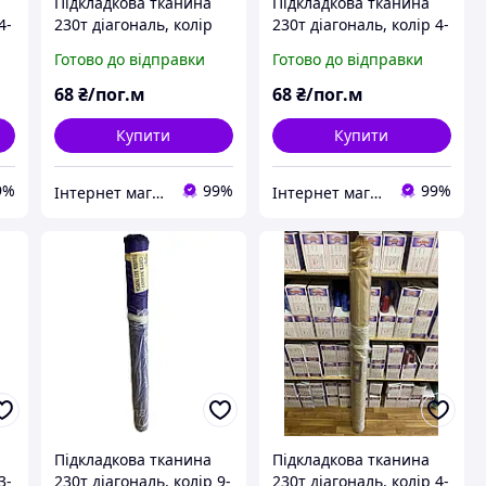
Підкладкова тканина
Підкладкова тканина
4-
230т діагональ, колір
230т діагональ, колір 4-
12-046 (коричневий)
038 (дрібний і великий
Готово до відправки
Готово до відправки
опт)
68
₴/пог.м
68
₴/пог.м
Купити
Купити
9%
99%
99%
Інтернет магазин MAXIMA
Інтернет магазин MAXIMA
Підкладкова тканина
Підкладкова тканина
3-
230т діагональ, колір 9-
230т діагональ, колір 4-