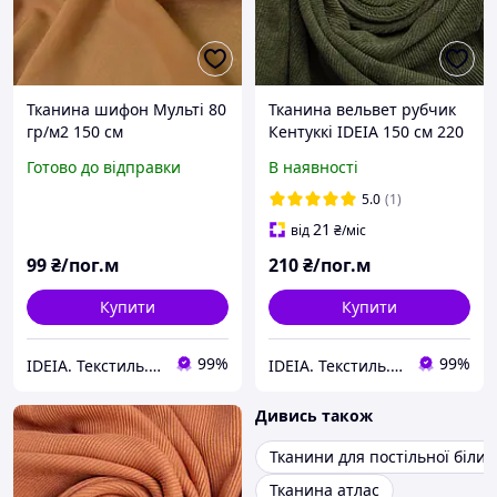
Тканина шифон Мульті 80
Тканина вельвет рубчик
гр/м2 150 см
Кентуккі IDEIA 150 см 220
напівпрозора, легка,
гр/м2 стрейч хакі
Готово до відправки
В наявності
повітряна для суконь,
блузок та аксесуарів св/
5.0
(1)
коричневий
21
від
₴
/міс
99
₴/пог.м
210
₴/пог.м
Купити
Купити
99%
99%
IDEIA. Текстиль. Шеврони.
IDEIA. Текстиль. Шеврони.
Дивись також
Тканини для постільної біли
Тканина атлас