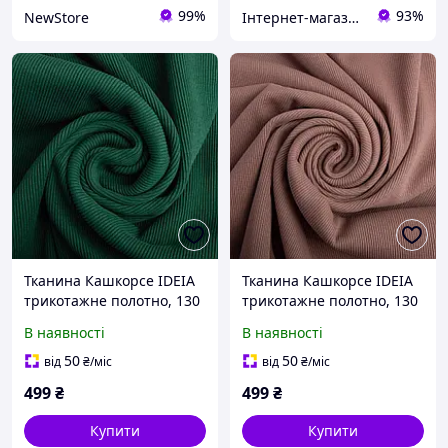
99%
93%
NewStore
Інтернет-магазин "Kid Toys"
Тканина Кашкорсе IDEIA
Тканина Кашкорсе IDEIA
трикотажне полотно, 130
трикотажне полотно, 130
см, 300 г/м2, бавовна, для
см, 300 г/м2, бавовна,
В наявності
В наявності
манжетів, горловин, низ
рубчик, для манжетів,
світшотів, рубчик темно
горловин, низ світшотів,
50
50
від
₴
/міс
від
₴
/міс
зелена
кава
499
₴
499
₴
Купити
Купити