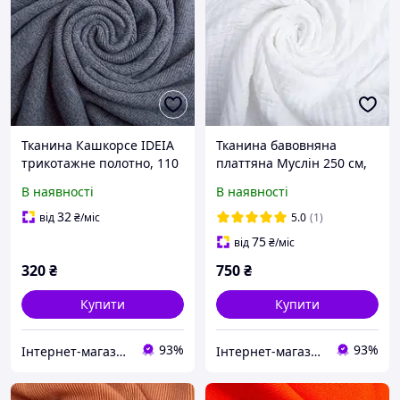
Тканина Кашкорсе IDEIA
Тканина бавовняна
трикотажне полотно, 110
платтяна Муслін 250 см,
см, 300 г/м2, бавовна,
210 г/м2 4 шарова для
В наявності
В наявності
рубчик, для манжетів,
суконь, блузок, спідниць,
горловин, темно сірий
халатів і костюмів білий
32
від
₴
/міс
5.0
(1)
меланж
75
від
₴
/міс
320
₴
750
₴
Купити
Купити
93%
93%
Інтернет-магазин "Kid Toys"
Інтернет-магазин "Kid Toys"