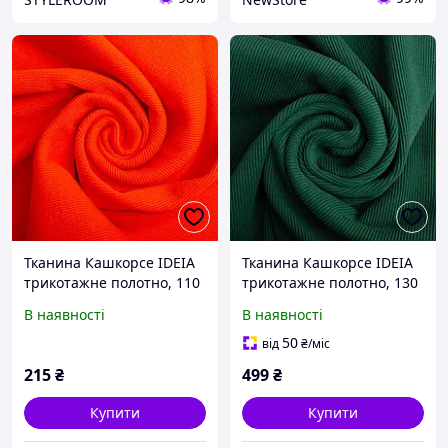
Тканина Кашкорсе IDEIA
Тканина Кашкорсе IDEIA
трикотажне полотно, 110
трикотажне полотно, 130
см, 300 г/м2, бавовна,
см, 300 г/м2, бавовна, для
В наявності
В наявності
рубчик, для манжетів,
манжетів, горловин, низ
горловин, низ світшотів,
світшотів, рубчик темно
50
від
₴
/міс
корал
зелена
215
₴
499
₴
Купити
Купити