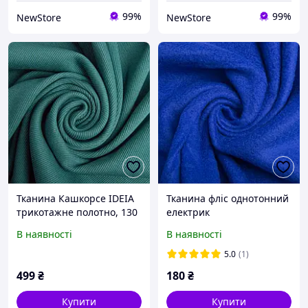
99%
99%
NewStore
NewStore
Тканина Кашкорсе IDEIA
Тканина фліс однотонний
трикотажне полотно, 130
електрик
см, 300 г/м2, бавовна, для
В наявності
В наявності
манжетів, горловин, низ
світшотів, мор хвиля
5.0
(1)
499
₴
180
₴
Купити
Купити