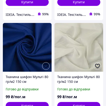
Купити
Купити
99%
99%
IDEIA. Текстиль. Шеврони.
IDEIA. Текстиль. Шеврони.
Тканина шифон Мульті 80
Тканина шифон Мульті 80
гр/м2 150 см
гр/м2 150 см
напівпрозора, легка,
напівпрозора, легка,
Готово до відправки
Готово до відправки
повітряна для суконь,
повітряна для суконь,
блузок та аксесуарів т/
блузок та аксесуарів
99
₴/пог.м
99
₴/пог.м
синій
молоко
Купити
Купити