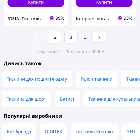
Купити
Купити
99%
93%
IDEIA. Текстиль. Шеврони.
Інтернет-магазин "Kid Toys"
1
2
3
...
Показано 1 - 29 товарів з 8000+
Дивись також
Тканини для пошиття одягу
Рулон тканини
Тканин
Тканина для шорт
Батист
Тканина для купальник
Популярні виробники
Без бренда
DIGITEX
Текстиль-Контакт
SNT