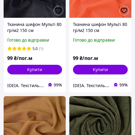
Тканина шифон Мульті 80
Тканина шифон Мульті 80
гр/м2 150 см
гр/м2 150 см
напівпрозора, легка,
напівпрозора, легка,
Готово до відправки
Готово до відправки
повітряна для суконь,
повітряна для суконь,
блузок та аксесуарів т/
блузок неон св/корал
5.0
(1)
синій
99
₴/пог.м
99
₴/пог.м
Купити
Купити
99%
99%
IDEIA. Текстиль. Шеврони.
IDEIA. Текстиль. Шеврони.