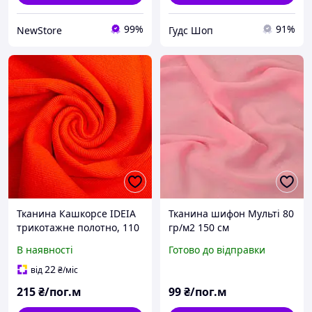
99%
91%
NewStore
Гудс Шоп
Тканина Кашкорсе IDEIA
Тканина шифон Мульті 80
трикотажне полотно, 110
гр/м2 150 см
см, 300 г/м2, бавовна,
напівпрозора, легка,
В наявності
Готово до відправки
рубчик, для манжетів,
повітряна для суконь,
горловин, низ світшотів,
блузок та аксесуарів св/
22
від
₴
/міс
корал
рожевий
215
₴/пог.м
99
₴/пог.м