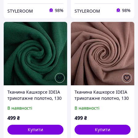
98%
98%
STYLEROOM
STYLEROOM
Тканина Кашкорсе IDEIA
Тканина Кашкорсе IDEIA
трикотажне полотно, 130
трикотажне полотно, 130
см, 300 г/м2, бавовна, для
см, 300 г/м2, бавовна,
В наявності
В наявності
манжетів, горловин, низ
рубчик, для манжетів,
світшотів, рубчик темно
горловин, низ світшотів,
499
₴
499
₴
зелена
кава
Купити
Купити