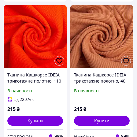
Тканина Кашкорсе IDEIA
Тканина Кашкорсе IDEIA
трикотажне полотно, 110
трикотажне полотно, 40
см, 300 г/м2, бавовна,
см, 300 г/м2, бавовна,
В наявності
В наявності
рубчик, для манжетів,
рубчик, для манжетів,
горловин, низ світшотів,
горловин, низ світшотів,
22
від
₴
/міс
корал
кориця
215
₴
215
₴
Купити
Купити
98%
99%
STYLEROOM
NewStore