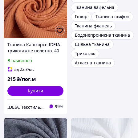
Тканина вафельна
Гіпюр
Тканина шифон
Тканина фланель
Водонепроникна тканина
Щільна тканина
Тканина Кашкорсе IDEIA
трикотажне полотно, 40
Трикотаж
см, 300 г/м2, бавовна,
В наявності
Атласна тканина
рубчик, для манжетів,
горловин, низ світшотів,
22
від
₴
/міс
кориця
215
₴/пог.м
Купити
99%
IDEIA. Текстиль. Шеврони.