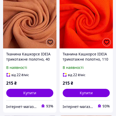
Тканина Кашкорсе IDEIA
Тканина Кашкорсе IDEIA
трикотажне полотно, 40
трикотажне полотно, 110
см, 300 г/м2, бавовна,
см, 300 г/м2, бавовна,
В наявності
В наявності
рубчик, для манжетів,
рубчик, для манжетів,
горловин, низ світшотів,
горловин, низ світшотів,
22
22
від
₴
/міс
від
₴
/міс
кориця
корал
215
₴
215
₴
Купити
Купити
93%
93%
Інтернет-магазин "Kid Toys"
Інтернет-магазин "Kid Toys"