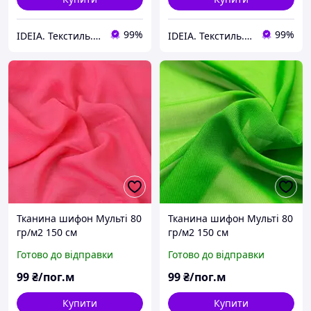
99%
99%
IDEIA. Текстиль. Шеврони.
IDEIA. Текстиль. Шеврони.
Тканина шифон Мульті 80
Тканина шифон Мульті 80
гр/м2 150 см
гр/м2 150 см
напівпрозора, легка,
напівпрозора, легка,
Готово до відправки
Готово до відправки
повітряна для суконь,
повітряна для суконь,
блузок та аксесуарів т/
блузок та аксесуарів
99
₴/пог.м
99
₴/пог.м
рожевий
зелений
Купити
Купити