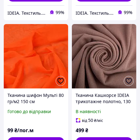
99%
99%
IDEIA. Текстиль. Шеврони.
IDEIA. Текстиль. Шеврони.
Тканина шифон Мульті 80
Тканина Кашкорсе IDEIA
гр/м2 150 см
трикотажне полотно, 130
напівпрозора, легка,
см, 300 г/м2, бавовна,
Готово до відправки
В наявності
повітряна для суконь,
рубчик, для манжетів,
блузок та аксесуарів
горловин, низ світшотів,
50
від
₴
/міс
морква
кава
99
₴/пог.м
499
₴