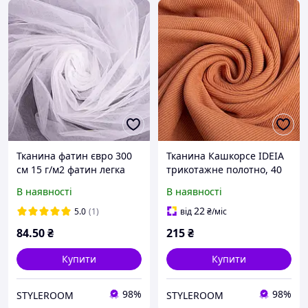
Тканина фатин євро 300
Тканина Кашкорсе IDEIA
см 15 г/м2 фатин легка
трикотажне полотно, 40
декоративна для суконь,
см, 300 г/м2, бавовна,
В наявності
В наявності
костюмів, декору V-H1
рубчик, для манжетів,
білий
горловин, низ світшотів,
22
5.0
(1)
від
₴
/міс
кориця
84
.50
₴
215
₴
Купити
Купити
98%
98%
STYLEROOM
STYLEROOM