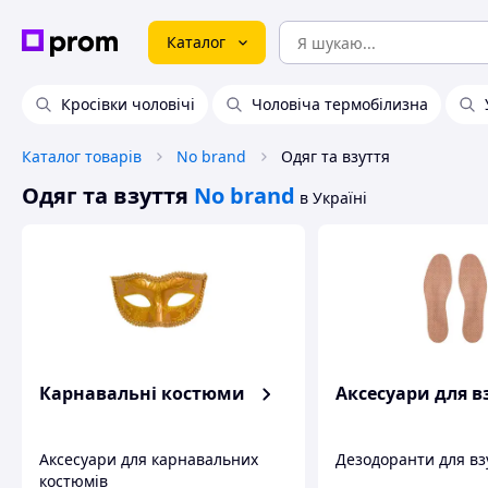
Каталог
Кросівки чоловічі
Чоловіча термобілизна
Каталог товарів
No brand
Одяг та взуття
Одяг та взуття
No brand
в Україні
Карнавальні костюми
Аксесуари для в
Аксесуари для карнавальних
Дезодоранти для вз
костюмів