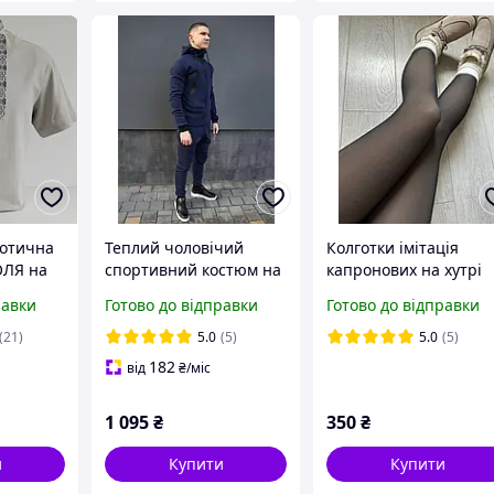
іотична
Теплий чоловічий
Колготки імітація
ОЛЯ на
спортивний костюм на
капронових на хутрі
ка
флісі 4 кольори
теплі зимові термо
равки
Готово до відправки
Готово до відправки
олка
чорні розміри 2/3 4/5
тболка з
(21)
5.0
(5)
5.0
(5)
утболка
182
від
₴
/міс
1 095
₴
350
₴
и
Купити
Купити