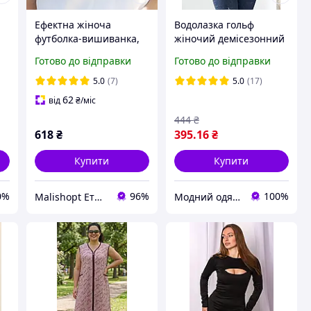
Ефектна жіноча
Водолазка гольф
футболка-вишиванка,
жіночий демісезонний
кі
Біла Бавовняна
тонкий більшого
Готово до відправки
Готово до відправки
6
Футболка з вишивкою
розміру 56 58 60 різні
жіноча, Футболка
кольори
5.0
(7)
5.0
(17)
вишиванка біла
62
від
₴
/міс
444
₴
618
₴
395
.16
₴
Купити
Купити
0%
96%
100%
Malishopt Етнічний одяг та головні убори, все для хрещення
Модний одяг для мене і крихітки