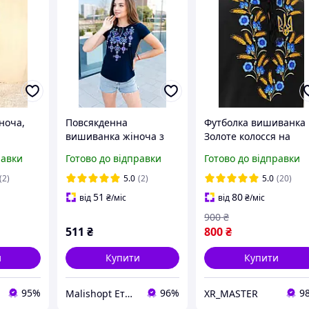
ноча,
Повсякденна
Футболка вишиванка
вишиванка жіноча з
Золоте колосся на
 коліно.
коротким рукавом,
чорному, футболка
равки
Готово до відправки
Готово до відправки
довгими
стильна футболка-
вишивка, футболка
ний 38
вишиванка синього
вишиванка, футболка
(2)
5.0
(2)
5.0
(20)
кольору з білим
вишиванкою, футбол
51
80
від
₴
/міс
від
₴
/міс
орнаментом
вишита
900
₴
511
₴
800
₴
и
Купити
Купити
95%
96%
9
Malishopt Етнічний одяг та головні убори, все для хрещення
XR_MASTER