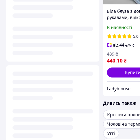
Біла блуза з д
рукавами, від
плечима на ре
В наявності
ґудзиках, 38
5.0
44
від
₴
/міс
489
₴
440
.10
₴
Купит
Ladyblouse
Дивись також
Кросівки чолов
Чоловіча терм
Уггі