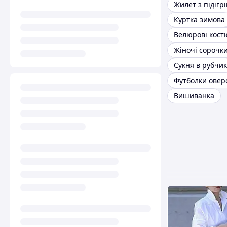
Жилет з підігр
Куртка зимова
Велюрові кост
Жіночі сорочк
Сукня в рубчик
Футболки овер
Вишиванка