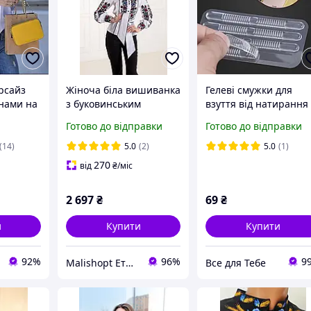
рсайз
Жіноча біла вишиванка
Гелеві смужки для
анами на
з буковинським
взуття від натирання
є великі
орнаментом хрестиком
Готово до відправки
Готово до відправки
з поясом і коміром
приталена модель з
(14)
5.0
(2)
5.0
(1)
льону
270
від
₴
/міс
2 697
₴
69
₴
и
Купити
Купити
92%
96%
9
Malishopt Етнічний одяг та головні убори, все для хрещення
Все для Тебе