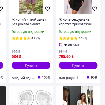
Жіночий літній халат
Жіноче сексуальне
я
без рукава змійка
коротке трикотажне
ОЧЕНЬ великі розміри
міні плаття, що обтягує
Готово до відправки
Готово до відправки
62 64 72
по фігурі, з довими
рукавами. Чорне 38
4.7
(3)
5.0
(2)
80
від
₴
/міс
600
₴
884
₴
534
₴
795
.60
₴
Купити
Купити
0%
100%
95%
Модний одяг для мене і крихітки
Для радості