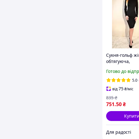
Сукня-гольф жі
обтягуюча,
трикотажна, по
Готово до відп
Однотонна, з 
рукавами. Чор
5.0
75
від
₴
/міс
835
₴
751
.50
₴
Купит
Для радості