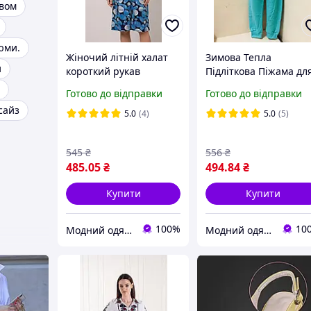
івом
юми.
Жіночий літній халат
Зимова Тепла
и
короткий рукав
Підліткова Піжама дл
блискавка розмір 48 50
хлопчика Майнкрафт
Готово до відправки
Готово до відправки
52 54 56 58 60
Minecraft начіс байка
сайз
116 122 128 134 140
5.0
(4)
5.0
(5)
545
₴
556
₴
485
.05
₴
494
.84
₴
Купити
Купити
100%
10
Модний одяг для мене і крихітки
Модний одяг для мене і крихітки