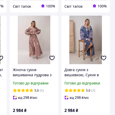
7%
100%
100%
Світ тапок
Світ тапок
ат
Жіноча сукня
Довга сукня з
,
вишиванка пудрова з
вишивкою, Сукня в
ий
вишивкою гладдю
українському стилі
Готово до відправки
Готово до відправки
ик
мереживом поясом та
максі, Етнічні сукні
м
розрізом довжина
максі для жінок
5.0
(1)
5.0
(1)
максі
298
298
від
₴
/міс
від
₴
/міс
2 984
₴
2 984
₴