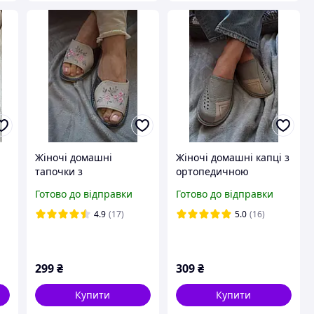
Жіночі домашні
Жіночі домашні капці з
тапочки з
ортопедичною
ортопедичною
устілкою, закритий
Готово до відправки
Готово до відправки
устілкою, відкритий
носок | Комфорт,
носок | Комфорт,
якість, турбота про
4.9
(17)
5.0
(16)
якість, турбота про
здоров'я
здоровя
299
₴
309
₴
Купити
Купити