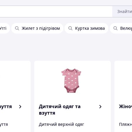
Знайти
Уггі
Жилет з підігрівом
Куртка зимова
Велюр
зуття
Дитячий одяг та
Жіно
взуття
уття
Дитячий верхній одяг
Пляжн