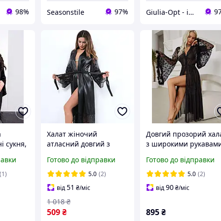
98%
97%
9
Seasonstile
Giulia-Opt - інтернет-магазин жіночих колготок
а
Халат жіночий
Довгий прозорий хал
і сукня,
атласний довгий з
з широкими рукавами
ігурі, з
напівпрозорою
Сексуальний прозор
равки
Готово до відправки
Готово до відправки
ш.
мереживною вставкою
халат-накидка, Халат
рукавами та знизу
жіночий з мереживо
(1)
5.0
(2)
5.0
(2)
колір чорний розмір S
Valentino
51
90
від
₴
/міс
від
₴
/міс
1 018
₴
509
₴
895
₴