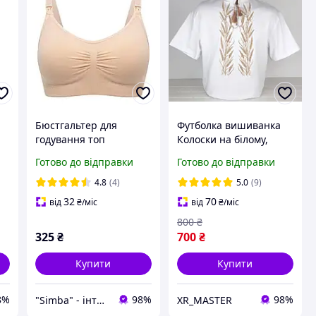
Бюстгальтер для
Футболка вишиванка
годування топ
Колоски на білому,
безшовний ліф для
футболка вишивка,
Готово до відправки
Готово до відправки
вагітних тілесний XL
футболка вишиванка,
 з
футболка з
4.8
(4)
5.0
(9)
ка
вишиванкою, футболка
32
70
від
₴
/міс
від
₴
/міс
вишита
800
₴
325
₴
700
₴
Купити
Купити
8%
98%
98%
"Simba" - інтернет магазин
XR_MASTER