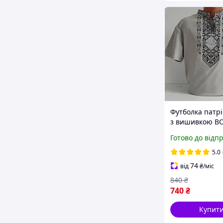
Футболка патр
з вишивкою В
сірому, футбол
Готово до відп
вишивка, футб
вишиванка, фу
5.0
вишиванкою, ф
74
від
₴
/міс
вишита
840
₴
740
₴
Купит