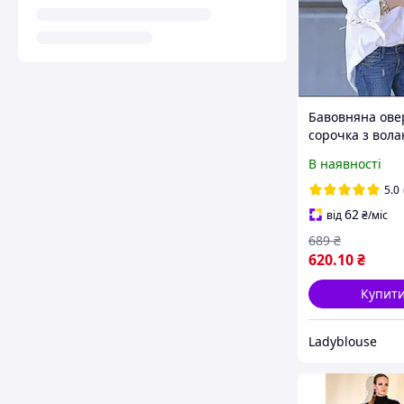
Бавовняна ове
сорочка з вол
рукавах, біла, 
В наявності
розміри
5.0
62
від
₴
/міс
689
₴
620
.10
₴
Купит
Ladyblouse