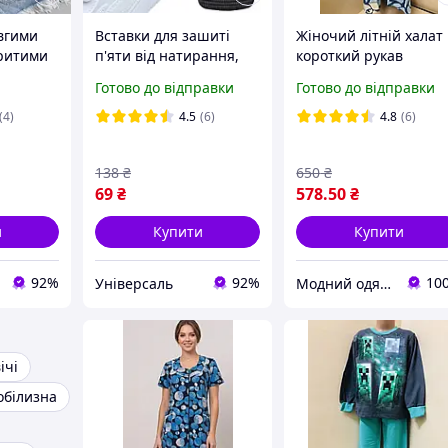
овгими
Вставки для зашиті
Жіночий літній халат
критими
п'яти від натирання,
короткий рукав
зинці та
Вкладки у взуття від
блискавка ДУЖЕ вели
Готово до відправки
Готово до відправки
натирання п'яткової
розміри 58 60 62 64 6
тканини та ковзання
68 70 72 74 76
(4)
4.5
(6)
4.8
(6)
138
₴
650
₴
69
₴
578
.50
₴
и
Купити
Купити
92%
92%
10
Універсаль
Модний одяг для мене і крихітки
ічі
обілизна