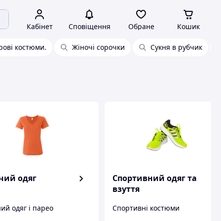
Кабінет
Сповіщення
Обране
Кошик
ові костюми.
Жіночі сорочки
Сукня в рубчик
чий одяг
Спортивний одяг та
взуття
ий одяг і парео
Спортивні костюми