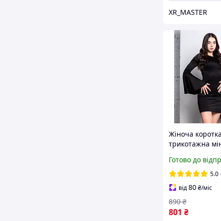
XR_MASTER
Жіноча коротк
трикотажна мін
що обтягує по ф
Готово до відп
рукавами кльо
Чорна
5.0
80
від
₴
/міс
890
₴
801
₴