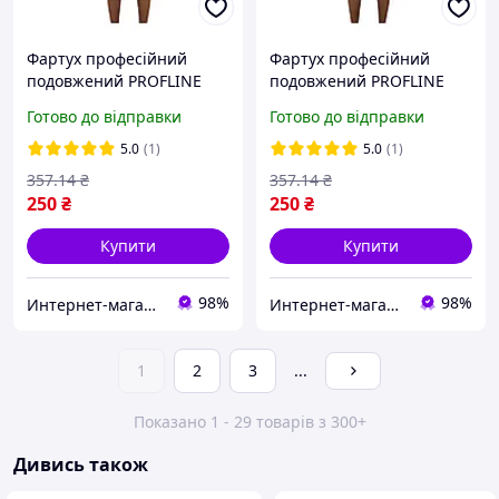
Фартух професійний
Фартух професійний
подовжений PROFLINE
подовжений PROFLINE
75×85 см Чорний для
75×85 см Сірий для
Готово до відправки
Готово до відправки
майстра манікюру/
майстра манікюру/
перукаря/б'юті-майстра,
перукаря/б'юті-майстра,
5.0
(1)
5.0
(1)
водостійкий. Арт B7585
водостійкий. Арт GR7585
357
.14
₴
357
.14
₴
250
₴
250
₴
Купити
Купити
98%
98%
Интернет-магазин PROFLINE
Интернет-магазин PROFLINE
1
2
3
...
Показано 1 - 29 товарів з 300+
Дивись також