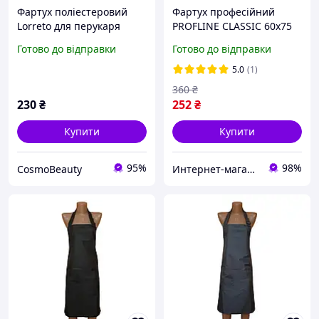
Фартух поліестеровий
Фартух професійний
Lorreto для перукаря
PROFLINE CLASSIC 60х75
см Фіолетовий для
Готово до відправки
Готово до відправки
перукаря та майстра
манікюру (Плащівка).Арт
5.0
(1)
V6075
360
₴
230
₴
252
₴
Купити
Купити
95%
98%
CosmoBeauty
Интернет-магазин PROFLINE