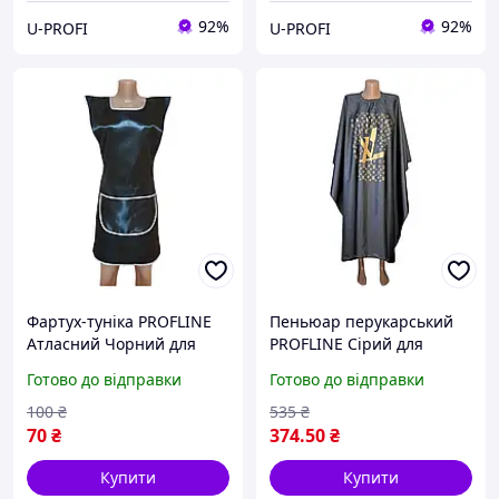
92%
92%
U-PROFI
U-PROFI
Фартух-туніка PROFLINE
Пеньюар перукарський
Атласний Чорний для
PROFLINE Сірий для
майстра/перукаря,
стрижки та фарбування
Готово до відправки
Готово до відправки
універсальний. З
волосся з плащової
накладною подвійною
тканини 145×145 см. Арт
100
₴
535
₴
кишенею. Арт 24374
GR1451
70
₴
374
.50
₴
Купити
Купити