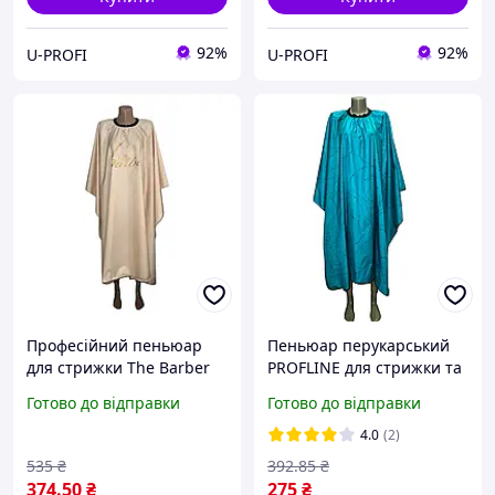
92%
92%
U-PROFI
U-PROFI
Професійний пеньюар
Пеньюар перукарський
для стрижки The Barber
PROFLINE для стрижки та
водонепроникний
фарбування волосся
Готово до відправки
Готово до відправки
145х145 см Бежевий
бірюзовий 145×145 см.
(накидка перукарська)
Арт.: 1235
4.0
(2)
535
₴
392
.85
₴
374
.50
₴
275
₴