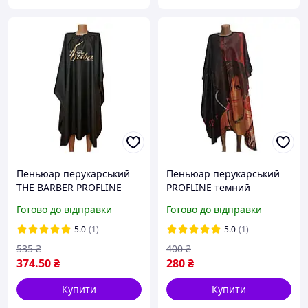
Пеньюар перукарський
Пеньюар перукарський
THE BARBER PROFLINE
PROFLINE темний
чорний для стрижки та
(141×122 см) Накидка для
Готово до відправки
Готово до відправки
фарбування волосся з
стрижки/фарбування. Арт
плащової тканини
Ф1458
5.0
(1)
5.0
(1)
145×145 см. Арт ПЧБ145
535
₴
400
₴
374
.50
₴
280
₴
Купити
Купити