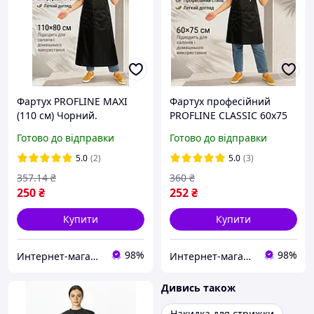
Фартух PROFLINE MAXI
Фартух професійний
(110 см) Чорний.
PROFLINE CLASSIC 60х75
Плащівка, робоча форма
см Чорний з принтом для
Готово до відправки
Готово до відправки
для перукаря/майстра
перукаря та майстра
манікюра. Арт MAXI115
манікюру Арт.:БЧ6075
5.0
(2)
5.0
(3)
357
.14
₴
360
₴
250
₴
252
₴
Купити
Купити
98%
98%
Интернет-магазин PROFLINE
Интернет-магазин PROFLINE
Дивись також
Накидка для стрижки