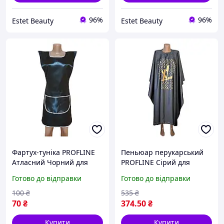
96%
96%
Estet Beauty
Estet Beauty
Фартух-туніка PROFLINE
Пеньюар перукарський
Атласний Чорний для
PROFLINE Сірий для
майстра/перукаря,
стрижки та фарбування
Готово до відправки
Готово до відправки
універсальний. З
волосся з плащової
накладною подвійною
тканини 145×145 см. Арт
100
₴
535
₴
кишенею. Арт 24374
GR1451
70
₴
374
.50
₴
Купити
Купити