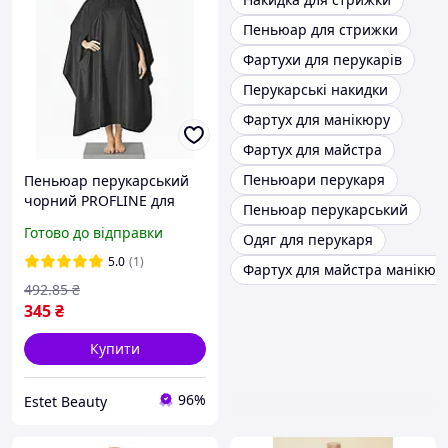
Пеньюар для стрижки
Фартухи для перукарів
Перукарські накидки
Фартух для манікюру
Фартух для майстра
Пеньюари перукаря
Пеньюар перукарський
чорний PROFLINE для
Пеньюар перукарський
стрижки волосся із
Готово до відправки
Одяг для перукаря
прорізними рукавами з
плащової тканини
5.0
(1)
Фартух для майстра манікюр
145×145 см. Арт 2456
492
.85
₴
345
₴
Купити
96%
Estet Beauty