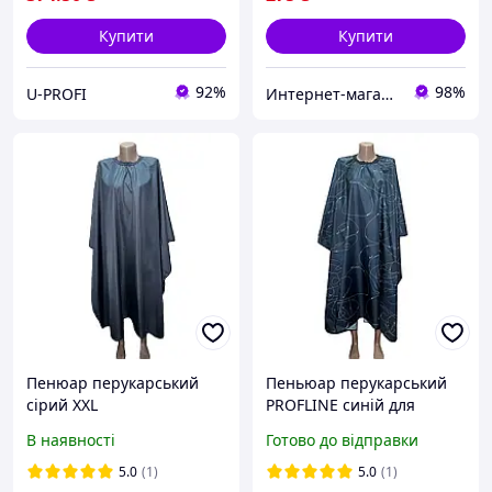
Купити
Купити
92%
98%
U-PROFI
Интернет-магазин PROFLINE
Пенюар перукарський
Пеньюар перукарський
сірий XXL
PROFLINE синій для
стрижки та фарбування
В наявності
Готово до відправки
волосся з
водонепроникної
5.0
(1)
5.0
(1)