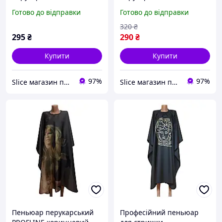
Heart"
Готово до відправки
Готово до відправки
320
₴
295
₴
290
₴
Купити
Купити
97%
97%
Slice магазин перукарських та манікюрних товарів
Slice магазин перукарських та манікюрних товарів
Пеньюар перукарський
Професійний пеньюар