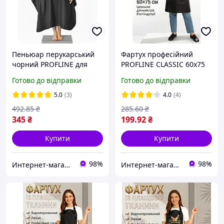
Пеньюар перукарський
Фартух професійний
чорний PROFLINE для
PROFLINE CLASSIC 60х75
стрижки волосся із
см Чорний для перукаря
Готово до відправки
Готово до відправки
прорізними рукавами з
та майстра манікюру
плащової тканини
(Плащівка). Арт ЧКФ6075
5.0
(3)
4.0
(4)
145×145 см. Арт 2456
492
.85
₴
285
.60
₴
345
₴
199
.92
₴
Купити
Купити
98%
98%
Интернет-магазин PROFLINE
Интернет-магазин PROFLINE