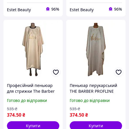
96%
96%
Estet Beauty
Estet Beauty
Професійний пеньюар
Пеньюар перукарський
для стрижки The Barber
THE BARBER PROFLINE
водонепроникний
білий в смужку для
Готово до відправки
Готово до відправки
145х145 см Бежевий
стрижки та фарбування
(накидка перукарська)
волосся з плащової
535
₴
535
₴
тканини 145×145 см.
374
.50
₴
374
.50
₴
АртПББ145
Купити
Купити