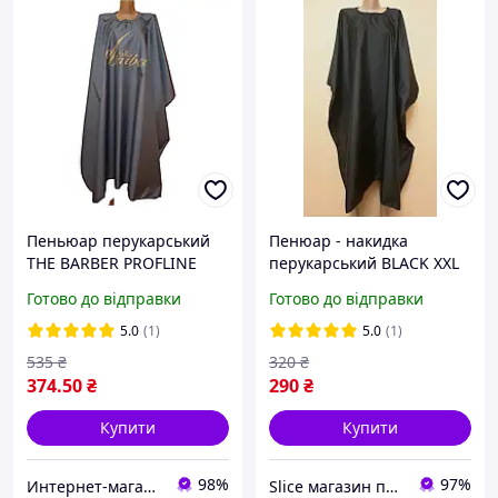
Пеньюар перукарський
Пенюар - накидка
THE BARBER PROFLINE
перукарський BLACK XXL
сірий для стрижки та
чорний
Готово до відправки
Готово до відправки
фарбування волосся з
плащової тканини
5.0
(1)
5.0
(1)
145×145 см. Арт ПСБ145
535
₴
320
₴
374
.50
₴
290
₴
Купити
Купити
98%
97%
Интернет-магазин PROFLINE
Slice магазин перукарських та манікюрних товарів