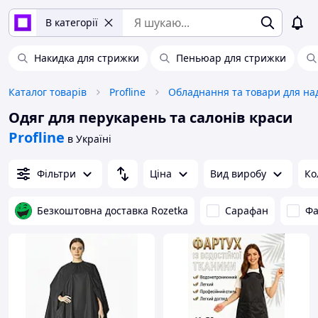
В категорії
Накидка для стрижки
Пеньюар для стрижки
Каталог товарів
Profline
Одяг для перукарень та салонів краси
Profline
в Україні
Фільтри
Ціна
Вид виробу
Ко
Безкоштовна доставка Rozetka
Сарафан
Фа