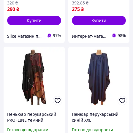
тканини 145×145 см. Арт
320
₴
392
.85
₴
BL1456
290
₴
275
₴
Купити
Купити
97%
98%
Slice магазин перукарських та манікюрних товарів
Интернет-магазин PROFLINE
Пеньюар перукарський
Пенюар перукарський
PROFLINE темний
синій XXL
(141×122 см) Накидка для
Готово до відправки
Готово до відправки
стрижки/фарбування. Арт