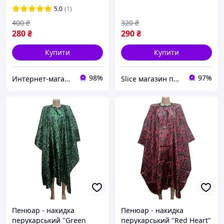
Ф1458
5.0
(1)
400
₴
320
₴
280
₴
290
₴
Купити
Купити
98%
97%
Интернет-магазин PROFLINE
Slice магазин перукарських та манікюрних товарів
Пенюар - накидка
Пенюар - накидка
перукарський "Green
перукарський "Red Heart"