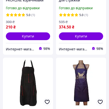
PROFLINE коричневий
для стрижки
(141×122 см) Накидка для
водонепроникний
Готово до відправки
Готово до відправки
стрижки/фарбування. Арт
145х145 см Чорний
К1458
(накидка перукарська)
5.0
(1)
5.0
(1)
300
₴
535
₴
210
₴
374
.50
₴
Купити
Купити
98%
98%
Интернет-магазин PROFLINE
Интернет-магазин PROFLINE