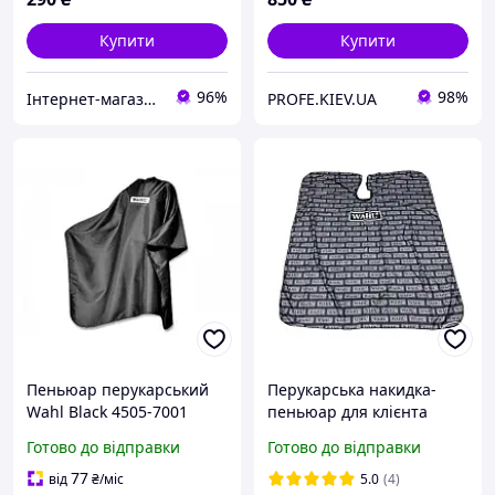
Купити
Купити
96%
98%
Інтернет-магазин "Bi-shop"
PROFE.KIEV.UA
Пеньюар перукарський
Перукарська накидка-
Wahl Black 4505-7001
пеньюар для клієнта
WAHL водостійкий нейлон
Готово до відправки
Готово до відправки
140х160 см
77
від
₴
/міс
5.0
(4)