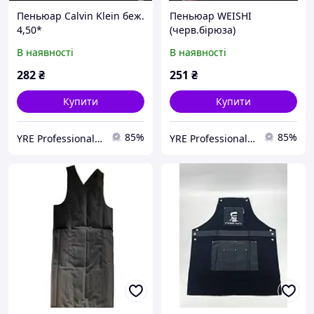
Пеньюар Calvin Klein беж.
Пеньюар WEISHI
4,50*
(черв.бірюза)
В наявності
В наявності
282
₴
251
₴
Купити
Купити
85%
85%
YRE Professional💅🏻
YRE Professional💅🏻