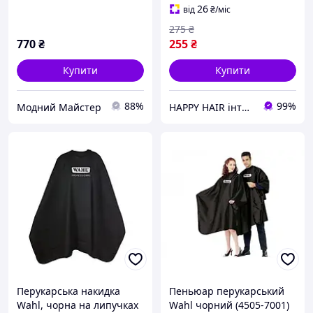
26
від
₴
/міс
275
₴
770
₴
255
₴
Купити
Купити
88%
99%
Модний Майстер
HAPPY HAIR інтернет-магазин професійної косметики для волосся
Перукарська накидка
Пеньюар перукарський
Wahl, чорна на липучках
Wahl чорний (4505-7001)