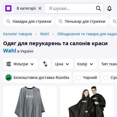
В категорії
Накидка для стрижки
Пеньюар для стрижки
Каталог товарів
Wahl
Одяг для перукарень та салонів краси
Wahl
в Україні
Фільтри
Ціна
Колір
Тип тка
Безкоштовна доставка Rozetka
Чорний
Сір