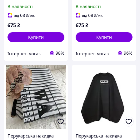
(4505-7001)
В наявності
В наявності
68
68
від
₴
/міс
від
₴
/міс
675
₴
675
₴
Купити
Купити
98%
96%
Інтернет-магазин "Злий Стиліст"
Інтернет-магазин "Bi-shop"
Перукарська накидка
Перукарська накидка