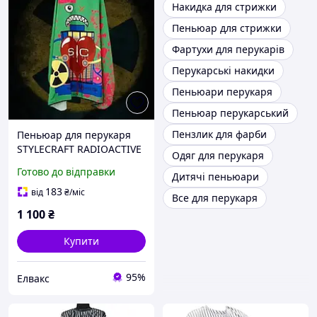
Накидка для стрижки
Пеньюар для стрижки
Фартухи для перукарів
Перукарські накидки
Пеньюари перукаря
Пеньюар перукарський
Пензлик для фарби
Пеньюар для перукаря
STYLECRAFT RADIOACTIVE
Одяг для перукаря
GREEN
Готово до відправки
Дитячі пеньюари
183
від
₴
/міс
Все для перукаря
1 100
₴
Купити
95%
Елвакс