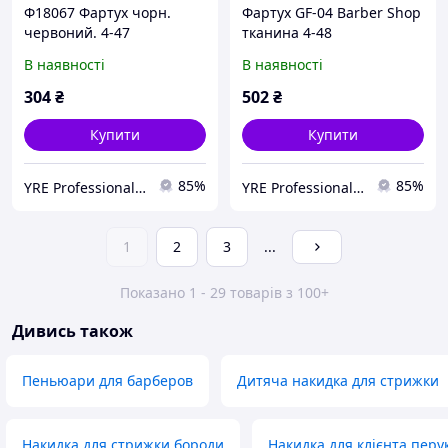
Ф18067 Фартух чорн.
Фартух GF-04 Barber Shop
червоний. 4-47
тканина 4-48
В наявності
В наявності
304
₴
502
₴
Купити
Купити
85%
85%
YRE Professional💅🏻
YRE Professional💅🏻
1
2
3
...
Показано 1 - 29 товарів з 100+
Дивись також
Пеньюари для барберов
Дитяча накидка для стрижки
Накидка для стрижки бороди
Накидка для клієнта перу