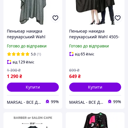
Пеньюар накидка
Пеньюар накидка
перукарський Wahl
перукарський Wahl 4505-
Barber 5 Star 0093-6400
7001
Готово до відправки
Готово до відправки
65
5.0
(1)
від
₴
/міс
129
від
₴
/міс
1 390
₴
699
₴
1 290
₴
649
₴
Купити
Купити
99%
99%
MARSAL - ВСЕ ДЛЯ САЛОНІВ КРАСИ
MARSAL - ВСЕ ДЛЯ САЛОНІВ КРАСИ