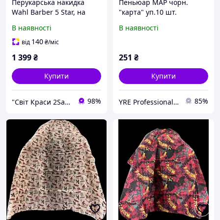
Перукарська накидка
Пеньюар MAP чорн.
Wahl Barber 5 Star, на
"карта" уп.10 шт.
гачках (0093-6400)
В наявності
В наявності
140
від
₴
/міс
1 399
₴
251
₴
Купити
Купити
98%
85%
"Світ Краси 2Salon" Інтернет-магазин
YRE Professional💅🏻