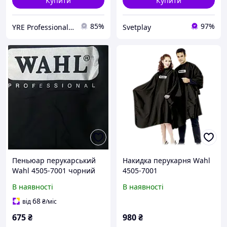
Купити
Купити
85%
97%
YRE Professional💅🏻
Svetplay
Пеньюар перукарський
Накидка перукарня Wahl
Wahl 4505-7001 чорний
4505-7001
В наявності
В наявності
68
від
₴
/міс
675
₴
980
₴