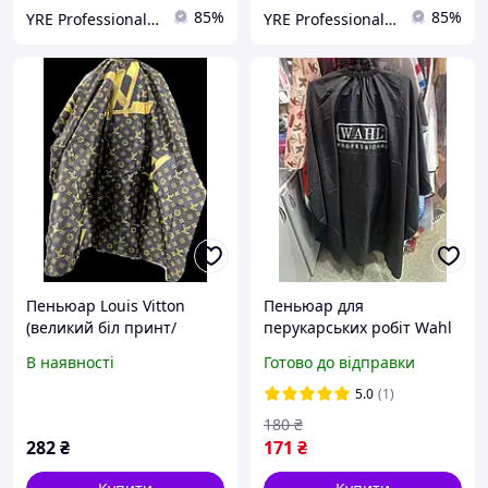
85%
85%
YRE Professional💅🏻
YRE Professional💅🏻
Пеньюар Louis Vitton
Пеньюар для
(великий біл принт/
перукарських робіт Wahl
логотип)
черный на гачках
В наявності
Готово до відправки
5.0
(1)
180
₴
282
₴
171
₴