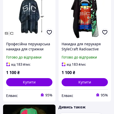
Професійна перукарська
Накидка для перукаря
накидка для стрижки
StyleCraft Radioactive
StyleCraft CAMO BLACK
black
Готово до відправки
Готово до відправки
183
183
від
₴
/міс
від
₴
/міс
1 100
₴
1 100
₴
Купити
Купити
95%
95%
Елвакс
Елвакс
Дивись також