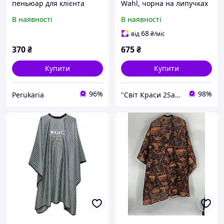
пеньюар для клієнта
Wahl, чорна на липучках
Wahl
(4505-7001)
В наявності
В наявності
68
від
₴
/міс
370
₴
675
₴
Купити
Купити
96%
98%
Perukaria
"Світ Краси 2Salon" Інтернет-магазин