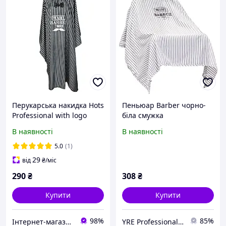
Перукарська накидка Hots
Пеньюар Barber чорно-
Professional with logo
біла смужка
Wahl Barber Tools, чорна
(Барабершоп)
В наявності
В наявності
на резинці та гачках
(HP1065)
5.0
(1)
29
від
₴
/міс
290
₴
308
₴
Купити
Купити
98%
85%
Інтернет-магазин "OpenSalon"
YRE Professional💅🏻