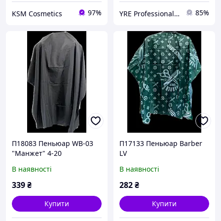
97%
85%
KSM Cosmetics
YRE Professional💅🏻
П18083 Пеньюар WB-03
П17133 Пеньюар Barber
"Манжет" 4-20
LV
В наявності
В наявності
339
₴
282
₴
Купити
Купити