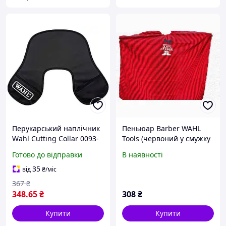
Перукарський наплічник
Пеньюар Barber WAHL
Wahl Cutting Collar 0093-
Tools (червоний у смужку
6180
з бантом)
Готово до відправки
В наявності
35
від
₴
/міс
367
₴
348
.65
₴
308
₴
Купити
Купити