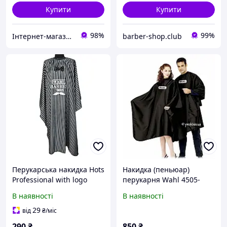
Купити
Купити
98%
99%
Інтернет-магазин "OpenSalon"
barber-shop.club
Перукарська накидка Hots
Накидка (пеньюар)
Professional with logo
перукарня Wahl 4505-
Wahl Barber Tools, чорна
7001
В наявності
В наявності
на резинці та гачках
(HP1065)
29
від
₴
/міс
290
₴
850
₴