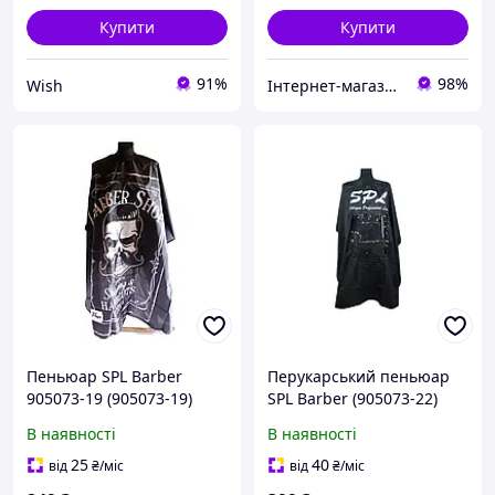
Купити
Купити
91%
98%
Wish
Інтернет-магазин "OpenSalon"
Пеньюар SPL Barber
Перукарський пеньюар
905073-19 (905073-19)
SPL Barber (905073-22)
В наявності
В наявності
25
40
від
₴
/міс
від
₴
/міс