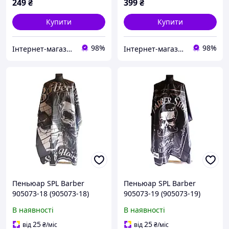
249
₴
399
₴
Купити
Купити
98%
98%
Інтернет-магазин "OpenSalon"
Інтернет-магазин "OpenSalon"
Пеньюар SPL Barber
Пеньюар SPL Barber
905073-18 (905073-18)
905073-19 (905073-19)
В наявності
В наявності
25
25
від
₴
/міс
від
₴
/міс