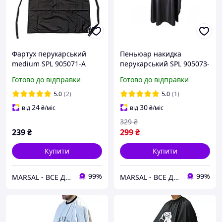
Фартух перукарський
Пеньюар накидка
medium SPL 905071-А
перукарський SPL 905073-
чорний
F колір сірий
Готово до відправки
Готово до відправки
5.0
(2)
5.0
(1)
24
30
від
₴
/міс
від
₴
/міс
329
₴
239
₴
299
₴
Купити
Купити
99%
99%
MARSAL - ВСЕ ДЛЯ САЛОНІВ КРАСИ
MARSAL - ВСЕ ДЛЯ САЛОНІВ КРАСИ