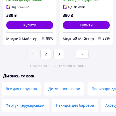
38
38
від
₴
/міс
від
₴
/міс
380
₴
380
₴
Купити
Купити
88%
88%
Модний Майстер
Модний Майстер
1
2
3
...
Показано 1 - 29 товарів з 1000+
Дивись також
Все для перукаря
Дитячі пеньюари
Пеньюари дл
Фартух перукарський
Накидка для барбера
Аксес