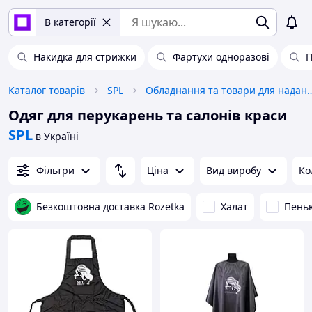
В категорії
Накидка для стрижки
Фартухи одноразові
П
Каталог товарів
SPL
Обладнання та товари для
Одяг для перукарень та салонів краси
SPL
в Україні
Фільтри
Ціна
Вид виробу
Ко
Безкоштовна доставка Rozetka
Халат
Пень