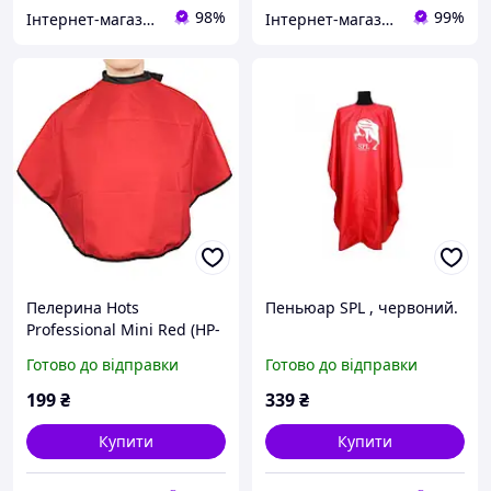
98%
99%
Інтернет-магазин "OpenSalon"
Інтернет-магазин "Flattop"
Пелерина Hots
Пеньюар SPL , червоний.
Professional Mini Red (HP-
0015RD)
Готово до відправки
Готово до відправки
199
₴
339
₴
Купити
Купити