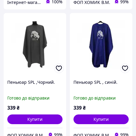
100%
99%
Інтернет-магазин "Etrimer"
ФОП ХОМИК В.М.
Пеньюар SPL ,Чорний.
Пеньюар SPL , синій.
Готово до відправки
Готово до відправки
339
₴
339
₴
Купити
Купити
99%
99%
ФОП ХОМИК В.М.
ФОП ХОМИК В.М.