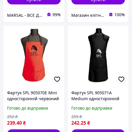
99%
100%
MARSAL - ВСЕ ДЛЯ САЛОНІВ КРАСИ
Магазин елітної парфумерії та косметики "Престиж"
Фартух SPL 905070E Mini
Фартух SPL 905071A
односторонній червоний
Medium односторонній
60 см
чорний
Готово до відправки
Готово до відправки
252
₴
255
₴
239
.40
₴
242
.25
₴