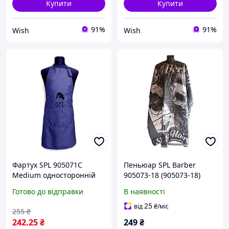
Купити
Купити
91%
91%
Wish
Wish
Фартух SPL 905071C
Пеньюар SPL Barber
Medium односторонній
905073-18 (905073-18)
синій
Готово до відправки
В наявності
25
від
₴
/міс
255
₴
242
.25
₴
249
₴