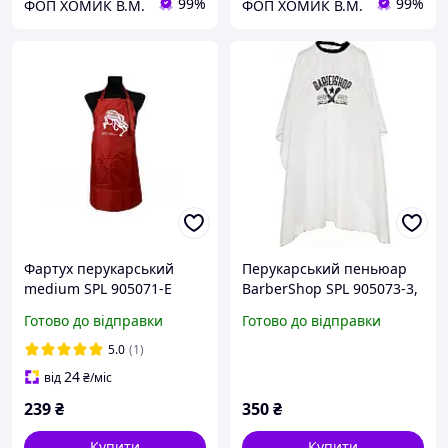
99%
99%
ФОП ХОМИК В.М.
ФОП ХОМИК В.М.
Фартух перукарський
Перукарський пеньюар
medium SPL 905071-E
BarberShop SPL 905073-3,
червоний
145*145 см
Готово до відправки
Готово до відправки
5.0
(1)
24
від
₴
/міс
239
₴
350
₴
Купити
Купити