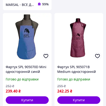
99%
MARSAL - ВСЕ ДЛЯ САЛОНІВ КРАСИ
Фартух SPL 905070D Mini
Фартух SPL 905071В
односторонній синій
Medium односторонній
бордовий
Готово до відправки
Готово до відправки
252
₴
255
₴
239
.40
₴
242
.25
₴
Купити
Купити