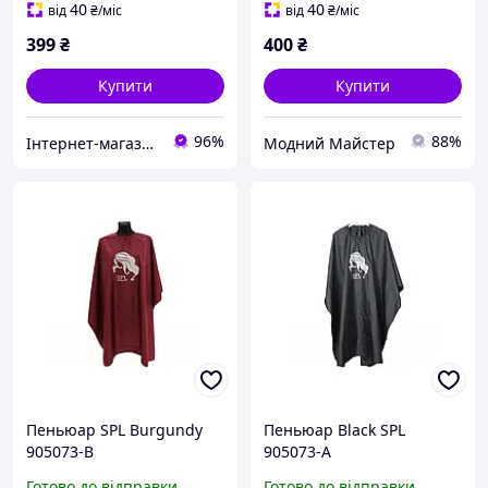
40
40
від
₴
/міс
від
₴
/міс
399
₴
400
₴
Купити
Купити
96%
88%
Інтернет-магазин "Bi-shop"
Модний Майстер
Пеньюар SPL Burgundy
Пеньюар Black SPL
905073-B
905073-A
Готово до відправки
Готово до відправки