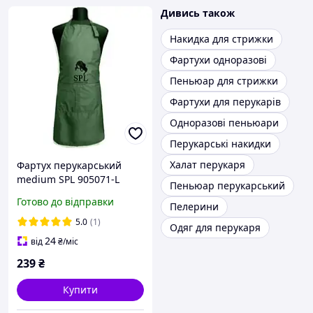
Дивись також
Накидка для стрижки
Фартухи одноразові
Пеньюар для стрижки
Фартухи для перукарів
Одноразові пеньюари
Перукарські накидки
Халат перукаря
Фартух перукарський
medium SPL 905071-L
Пеньюар перукарський
зелений
Готово до відправки
Пелерини
5.0
(1)
Одяг для перукаря
24
від
₴
/міс
239
₴
Купити