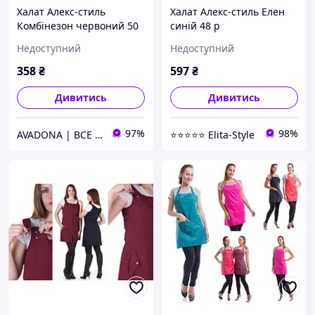
Халат Алекс-стиль
Халат Алекс-стиль Елен
Комбінезон червоний 50
синій 48 р
р. AVADONA
Недоступний
Недоступний
358
₴
597
₴
Дивитись
Дивитись
97%
98%
AVADONA | ВСЕ ДЛЯ КРАСИ
⭐⭐⭐⭐⭐ Elita-Style