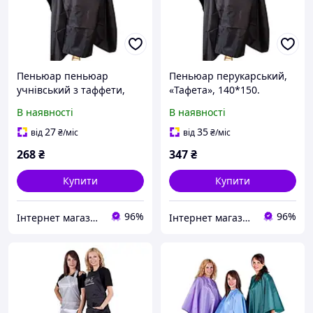
Пеньюар пеньюар
Пеньюар перукарський,
учнівський з таффети,
«Тафета», 140*150.
110*140.
В наявності
В наявності
27
35
від
₴
/міс
від
₴
/міс
268
₴
347
₴
Купити
Купити
96%
96%
Інтернет магазин професійної косметики для волосся і обладнання Brand Master
Інтернет магазин професійної косметики для волосся і обладнання Brand Master