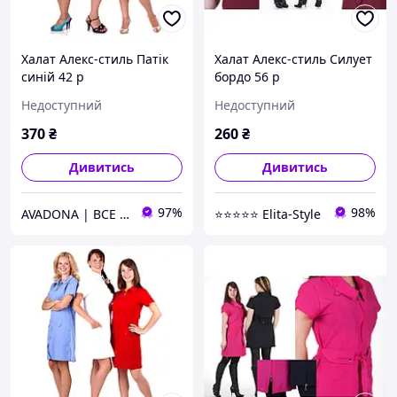
Халат Алекс-стиль Патік
Халат Алекс-стиль Силует
синій 42 р
бордо 56 р
Недоступний
Недоступний
370
₴
260
₴
Дивитись
Дивитись
97%
98%
AVADONA | ВСЕ ДЛЯ КРАСИ
⭐⭐⭐⭐⭐ Elita-Style