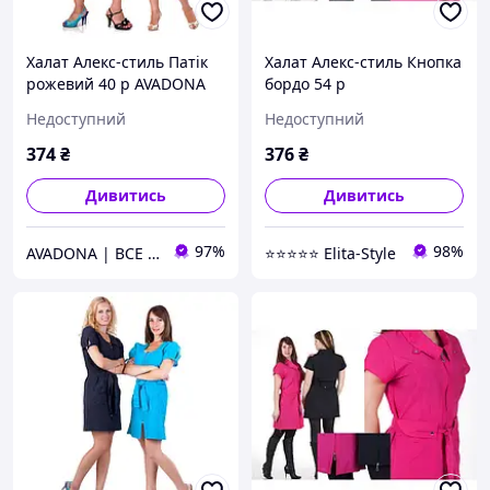
Халат Алекс-стиль Патік
Халат Алекс-стиль Кнопка
рожевий 40 р AVADONA
бордо 54 р
Недоступний
Недоступний
374
₴
376
₴
Дивитись
Дивитись
97%
98%
AVADONA | ВСЕ ДЛЯ КРАСИ
⭐⭐⭐⭐⭐ Elita-Style