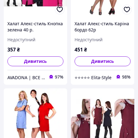
Халат Алекс-стиль Кнопка
Халат Алекс-стиль Каріна
зелена 40 р.
бордо 62р
Недоступний
Недоступний
357
₴
451
₴
Дивитись
Дивитись
97%
98%
AVADONA | ВСЕ ДЛЯ КРАСИ
⭐⭐⭐⭐⭐ Elita-Style