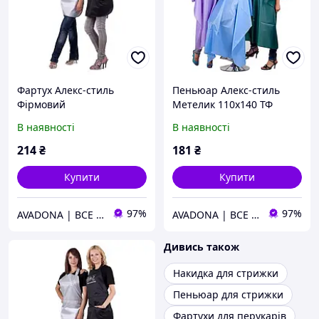
Фартух Алекс-стиль
Пеньюар Алекс-стиль
Фірмовий
Метелик 110х140 ТФ
AVADONA
В наявності
В наявності
214
₴
181
₴
Купити
Купити
97%
97%
AVADONA | ВСЕ ДЛЯ КРАСИ
AVADONA | ВСЕ ДЛЯ КРАСИ
Дивись також
Накидка для стрижки
Пеньюар для стрижки
Фартухи для перукарів