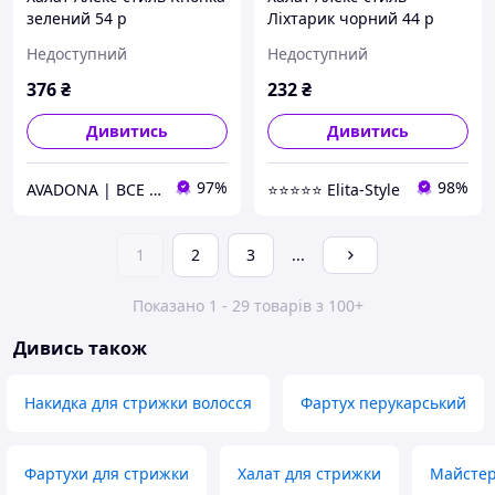
зелений 54 р
Ліхтарик чорний 44 р
Недоступний
Недоступний
376
₴
232
₴
Дивитись
Дивитись
97%
98%
AVADONA | ВСЕ ДЛЯ КРАСИ
⭐⭐⭐⭐⭐ Elita-Style
1
2
3
...
Показано 1 - 29 товарів з 100+
Дивись також
Накидка для стрижки волосся
Фартух перукарський
Фартухи для стрижки
Халат для стрижки
Майстер