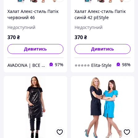
Халат Алекс-стиль Патік
Халат Алекс-стиль Патік
червоний 46
синій 42 рEStyle
Недоступний
Недоступний
370
₴
370
₴
Дивитись
Дивитись
97%
98%
AVADONA | ВСЕ ДЛЯ КРАСИ
⭐⭐⭐⭐⭐ Elita-Style