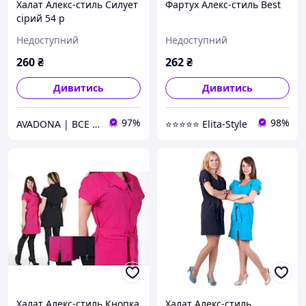
Халат Алекс-стиль Силует
Фартух Алекс-стиль Best
сірий 54 р
Недоступний
Недоступний
260
₴
262
₴
Дивитись
Дивитись
97%
98%
AVADONA | ВСЕ ДЛЯ КРАСИ
⭐⭐⭐⭐⭐ Elita-Style
Халат Алекс-стиль Кнопка
Халат Алекс-стиль