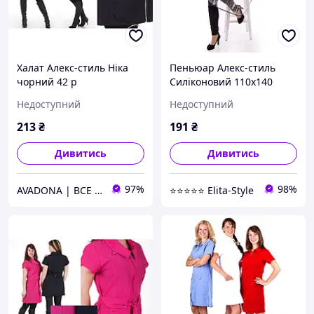
Халат Алекс-стиль Ніка
Пеньюар Алекс-стиль
чорний 42 р
Силіконовий 110х140
Недоступний
Недоступний
213
₴
191
₴
Дивитись
Дивитись
97%
98%
AVADONA | ВСЕ ДЛЯ КРАСИ
⭐⭐⭐⭐⭐ Elita-Style