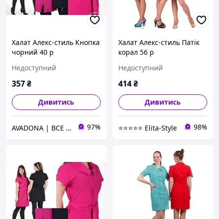
Халат Алекс-стиль Кнопка
Халат Алекс-стиль Патік
чорний 40 р
корал 56 р
Недоступний
Недоступний
357
₴
414
₴
Дивитись
Дивитись
97%
98%
AVADONA | ВСЕ ДЛЯ КРАСИ
⭐⭐⭐⭐⭐ Elita-Style