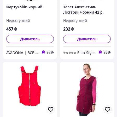
Фартух Skin чорний
Халат Алекс-стиль
Ліхтарик чорний 42 р.
Недоступний
Недоступний
457
₴
232
₴
Дивитись
Дивитись
97%
98%
AVADONA | ВСЕ ДЛЯ КРАСИ
⭐⭐⭐⭐⭐ Elita-Style