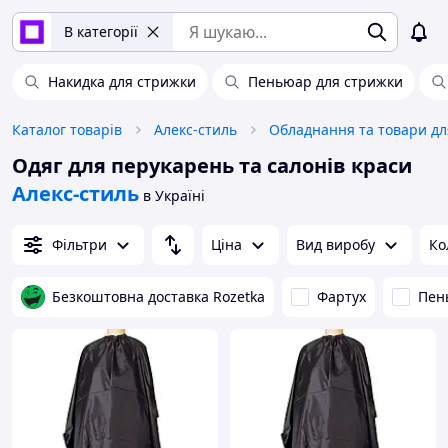
В категорії
Накидка для стрижки
Пеньюар для стрижки
Каталог товарів
Алекс-стиль
Одяг для перукарень та салонів краси
Алекс-стиль
в Україні
Фільтри
Ціна
Вид виробу
Ко
Безкоштовна доставка Rozetka
Фартух
Пен