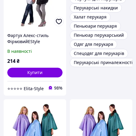
Перукарські накидки
Халат перукаря
Пеньюари перукаря
Пеньюар перукарський
Фартух Алекс-стиль
ФірмовийEStyle
Одяг для перукаря
В наявності
Спецодяг для перукарів
214
₴
Перукарські приналежності
Купити
98%
⭐⭐⭐⭐⭐ Elita-Style