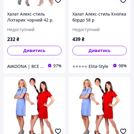
Халат Алекс-стиль
Халат Алекс-стиль Кнопка
Ліхтарик чорний 42 р.
бордо 58 р
Недоступний
Недоступний
232
₴
439
₴
Дивитись
Дивитись
97%
98%
AVADONA | ВСЕ ДЛЯ КРАСИ
⭐⭐⭐⭐⭐ Elita-Style