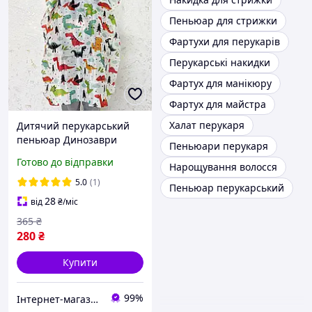
Пеньюар для стрижки
Фартухи для перукарів
Перукарські накидки
Фартух для манікюру
Фартух для майстра
Халат перукаря
Дитячий перукарський
пеньюар Динозаври
Пеньюари перукаря
(Білий)
Готово до відправки
Нарощування волосся
5.0
(1)
Пеньюар перукарський
28
від
₴
/міс
365
₴
280
₴
Купити
99%
Інтернет-магазин Star Beauty