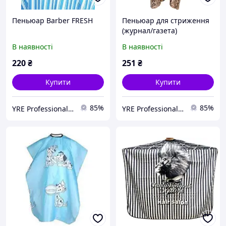
Пеньюар Barber FRESH
Пеньюар для стриження
(журнал/газета)
В наявності
В наявності
220
₴
251
₴
Купити
Купити
85%
85%
YRE Professional💅🏻
YRE Professional💅🏻