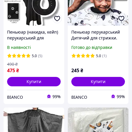
Пеньюар (накидка, кейп)
Пеньюар перукарський
перукарський для
Дитячий для стрижки.
стрижки Barber Гумовий
Barber Cape пелерина
В наявності
Готово до відправки
Манжет на кнопках
Котики 80*140см на
Чорний (шт)
липучках та зав'язках
5.0
(5)
5.0
(1)
(шт)Білий
490
₴
475
₴
245
₴
Купити
Купити
99%
99%
BIANCO
BIANCO