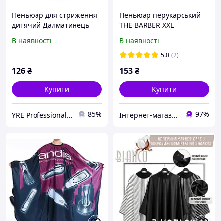
Пеньюар для стриження
Пеньюар перукарський
дитячий Далматинець
THE BARBER XXL
В наявності
В наявності
5.0
(2)
126
₴
153
₴
Купити
Купити
85%
97%
YRE Professional💅🏻
Інтернет-магазин "Жіночий Рай"