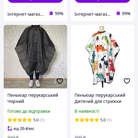
99%
99%
Інтернет-магазин Star Beauty
Інтернет-магазин Star Beauty
Пеньюар перукарський
Пеньюар перукарський
Чорний
Дитячий для стрижки
клієнта Дінозаври,
Готово до відправки
В наявності
100*140см на гачках (шт)
Білий
5.0
(1)
5.0
(1)
26
від
₴
/міс
310
₴
300
₴