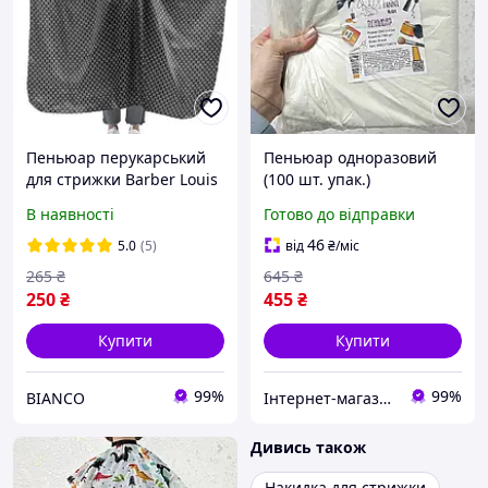
Пеньюар перукарський
Пеньюар одноразовий
для стрижки Barber Louis
(100 шт. упак.)
Vuitton, Gucci, Chanel (шт)
В наявності
Готово до відправки
Чорний
46
5.0
(5)
від
₴
/міс
265
₴
645
₴
250
₴
455
₴
Купити
Купити
99%
99%
BIANCO
Інтернет-магазин Star Beauty
Дивись також
Накидка для стрижки