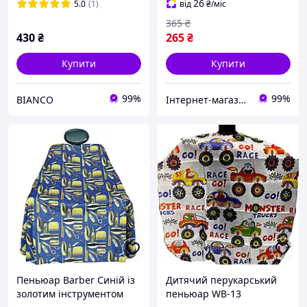
26
5.0
(1)
від
₴
/міс
365
₴
430
₴
265
₴
Купити
Купити
99%
99%
BIANCO
Інтернет-магазин Star Beauty
Пеньюар Barber Синій із
Дитячий перукарський
золотим інструментом
пеньюар WB-13