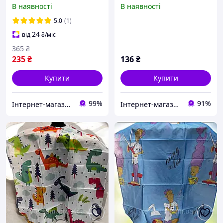
(PNU-21)
В наявності
В наявності
5.0
(1)
24
від
₴
/міс
365
₴
235
₴
136
₴
Купити
Купити
99%
91%
Інтернет-магазин Star Beauty
Інтернет-магазин CELEBRITY