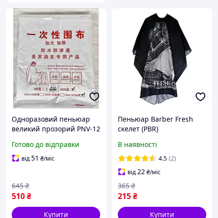
Одноразовий пеньюар
Пеньюар Barber Fresh
великий прозорий PNV-12
скелет (PBR)
(100 шт в упак.)
Готово до відправки
В наявності
51
від
₴
/міс
4.5
(2)
22
від
₴
/міс
645
₴
365
₴
510
₴
215
₴
Купити
Купити