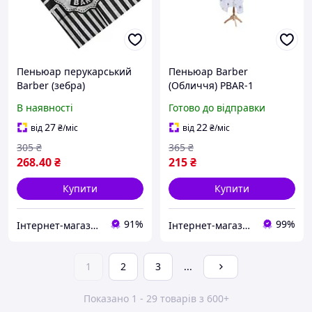
Пеньюар перукарський
Пеньюар Barber
Barber (зебра)
(Обличчя) PBAR-1
В наявності
Готово до відправки
27
22
від
₴
/міс
від
₴
/міс
305
₴
365
₴
268
.40
₴
215
₴
Купити
Купити
91%
99%
Інтернет-магазин CELEBRITY
Інтернет-магазин Star Beauty
1
2
3
...
Показано 1 - 29 товарів з 600+