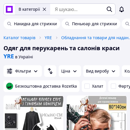
В категорії
Накидка для стрижки
Пеньюар для стрижки
Каталог товарів
YRE
Обладнання та тов
Одяг для перукарень та салонів краси
YRE
в Україні
Фільтри
Ціна
Вид виробу
Ко
Безкоштовна доставка Rozetka
Халат
Фарт