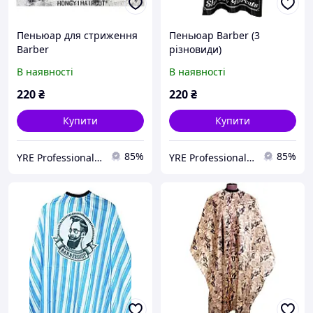
Пеньюар для стриження
Пеньюар Barber (3
Barber
різновиди)
В наявності
В наявності
220
₴
220
₴
Купити
Купити
85%
85%
YRE Professional💅🏻
YRE Professional💅🏻