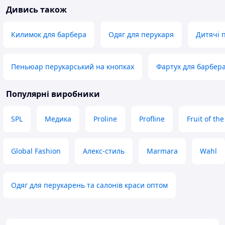
Дивись також
Килимок для барбера
Одяг для перукаря
Дитячі 
Пеньюар перукарський на кнопках
Фартух для барбер
Популярні виробники
SPL
Медика
Proline
Profline
Fruit of th
Global Fashion
Алекс-стиль
Marmara
Wahl
Одяг для перукарень та салонів краси оптом