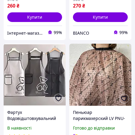
260
₴
270
₴
Купити
Купити
99%
99%
Інтернет-магазин Star Beauty
BIANCO
Фартух
Пеньюар
Водовідштовхувальний
парикмахерский LV PNU-
для салону краси, кухні
14 ( Бежевый )
В наявності
Готово до відправки
(шт) Прозорий