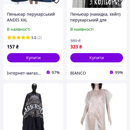
Пеньюар перукарський
Пеньюар (накидка, кейп)
ANDIS XXL
перукарський для
стрижки Barber Манжет
В наявності
В наявності
на кнопках (шт) Кольори
5.0
(2)
380
₴
157
₴
323
₴
Купити
Купити
97%
99%
Інтернет-магазин "Жіночий Рай"
BIANCO