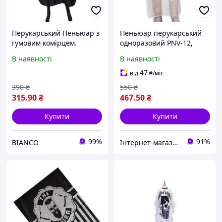
Перукарський Пеньюар з
Пеньюар перукарський
гумовим комірцем.
одноразовий PNV-12,
Накидка, кейп для
100шт./уп. великі
В наявності
В наявності
стрижки Barber Гумовий
Манжет на кнопках (шт)
47
від
₴
/міс
Чорний
390
₴
550
₴
315
.90
₴
467
.50
₴
Купити
Купити
99%
91%
BIANCO
Інтернет-магазин CELEBRITY