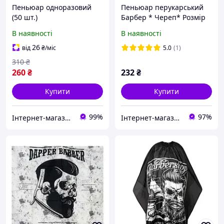
Пеньюар одноразовий
Пеньюар перукарський
(50 шт.)
Барбер * Череп* Розмір
XXL
В наявності
В наявності
26
від
₴
/міс
5.0
(1)
310
₴
260
₴
232
₴
Купити
Купити
99%
97%
Інтернет-магазин Star Beauty
Інтернет-магазин "Жіночий Рай"