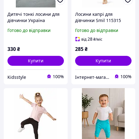
Дитячі тонкі лосини для
Лосини капрі для
дівчинки Україна
дівчинки Smil 115315
темно синій 134-140
Готово до відправки
Готово до відправки
28
від
₴
/міс
330
₴
285
₴
Купити
Купити
100%
100%
Kidsstyle
Інтернет-магазин "Казковий світ"