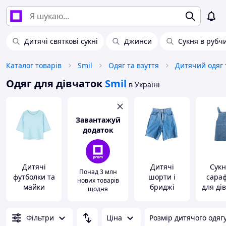
Дитячі святкові сукні
Джинси
Сукня в рубч
Каталог товарів
Smil
Одяг та взуття
Дитячий одяг 
Одяг для дівчаток
Smil
в Україні
Завантажуй
додаток
Дитячі
Дитячі
Сукн
Понад 3 млн
футболки та
шорти і
сара
нових товарів
майки
бриджі
для ді
щодня
Фільтри
Ціна
Розмір дитячого одягу