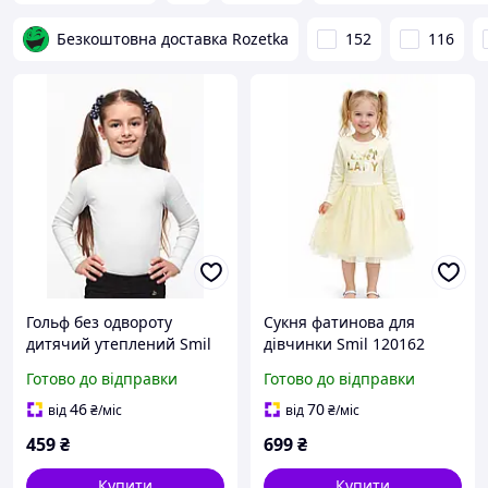
Безкоштовна доставка Rozetka
152
116
Гольф без одвороту
Сукня фатинова для
дитячий утеплений Smil
дівчинки Smil 120162
114589 білий 164
світло-жовтий 98-116
Готово до відправки
Готово до відправки
46
70
від
₴
/міс
від
₴
/міс
459
₴
699
₴
Купити
Купити