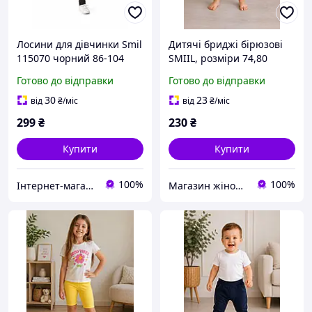
Лосини для дівчинки Smil
Дитячі бриджі бірюзові
115070 чорний 86-104
SMIIL, розміри 74,80
бавовна з еластаном
Готово до відправки
Готово до відправки
30
23
від
₴
/міс
від
₴
/міс
299
₴
230
₴
Купити
Купити
100%
100%
Інтернет-магазин "Казковий світ"
Магазин жіночого та дитячого одягу "Sunshine"