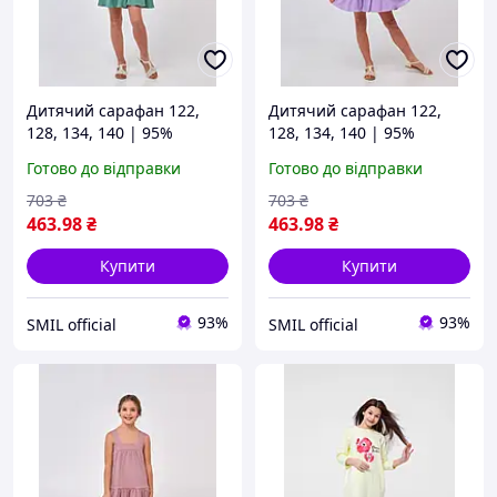
Дитячий сарафан 122,
Дитячий сарафан 122,
128, 134, 140 | 95%
128, 134, 140 | 95%
бавовна | Стрейч-кулір,
бавовна | Стрейч-кулір,
Готово до відправки
Готово до відправки
жатий | Ідеально на літо
жатий | Ідеально на літо
для дівчинки SMIL 120379
для дівчинки SMIL 120379
703
₴
703
₴
М&#39;ятний
Бузковий
463
.98
₴
463
.98
₴
Купити
Купити
93%
93%
SMIL official
SMIL official