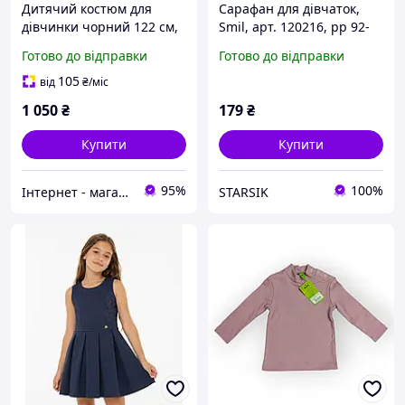
Дитячий костюм для
Сарафан для дівчаток,
дівчинки чорний 122 см,
Smil, арт. 120216, рр 92-
спідниця та кофтинка
110 см
Готово до відправки
Готово до відправки
105
від
₴
/міс
1 050
₴
179
₴
Купити
Купити
95%
100%
Інтернет - магазин одягу та взуття Зiрочка
STARSIK