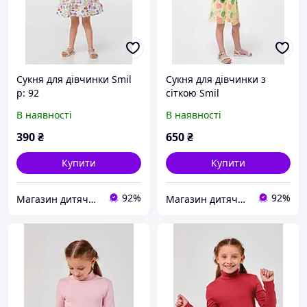
Сукня для дівчинки Smil
Сукня для дівчинки з
р: 92
сіткою Smil
В наявності
В наявності
390
₴
650
₴
Купити
Купити
92%
92%
Магазин дитячого одягу та взуття Ma'Linka
Магазин дитячого одягу та взуття Ma'Linka