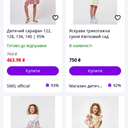
Дитячий сарафан 122,
Яскрава трикотажна
128, 134, 140 | 95%
сукня Квітковий сад
бавовна | Стрейч-кулір,
Готово до відправки
В наявності
жатий | Ідеально на літо
для дівчинки SMIL 120379
703
₴
Чайна троянда
463
.98
₴
750
₴
Купити
Купити
93%
92%
SMIL official
Магазин дитячого одягу та взуття Ma'Linka