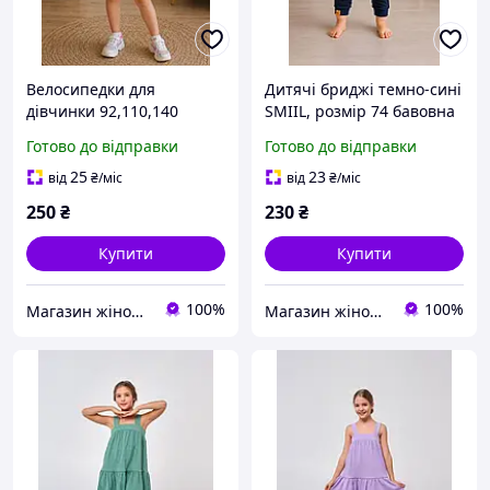
Велосипедки для
Дитячі бриджі темно-сині
дівчинки 92,110,140
SMIIL, розмір 74 бавовна
розміри, жовті еластичні
з еластаном
Готово до відправки
Готово до відправки
бавовняні
25
23
від
₴
/міс
від
₴
/міс
250
₴
230
₴
Купити
Купити
100%
100%
Магазин жіночого та дитячого одягу "Sunshine"
Магазин жіночого та дитячого одягу "Sunshine"