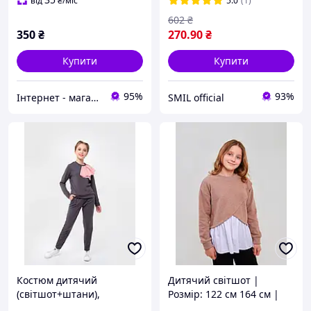
від
₴
/міс
5.0
(1)
602
₴
350
₴
270
.90
₴
Купити
Купити
95%
93%
Інтернет - магазин одягу та взуття Зiрочка
SMIL official
Костюм дитячий
Дитячий світшот |
(світшот+штани),
Розмір: 122 см 164 см |
комплект світшот та
Якісний трикотаж