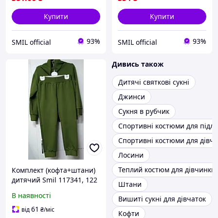
Купити
Купити
93%
93%
SMIL official
SMIL official
Дивись також
Дитячі святкові сукні
Джинси
Сукня в рубчик
Спортивні костюми для підлі
Спортивні костюми для дівча
Лосини
Теплий костюм для дівчинки
Комплект (кофта+штани)
дитячий Smil 117341, 122
Штани
хакі
В наявності
Вишиті сукні для дівчаток
61
від
₴
/міс
Кофти