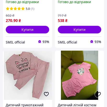
Готово до відправки
Готово до відправки
брюки для дівчинки,
Селяник | Оригінальний,
теплий комплект, розмір
прикрашений тканиною
5.0
(1)
122, 128, 134
для дівчинки SMIL 116643
602
₴
717
₴
270
.90
₴
538
₴
Купити
Купити
93%
93%
SMIL official
SMIL official
Дитячий трикотажний
Дитячий літній костюм