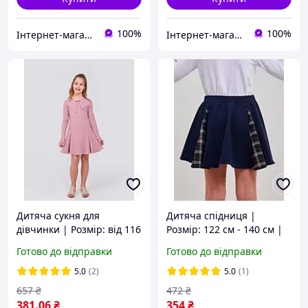
100%
100%
Інтернет-магазин "Казковий світ"
Інтернет-магазин "Казковий світ"
Дитяча сукня для
Дитяча спідниця |
дівчинки | Розмір: від 116
Розмір: 122 см - 140 см |
см до 146 см |
Стрейч-футер найвищої
Готово до відправки
Готово до відправки
Еластичний Рубчик, 95%
якості | Легко
cotton | Комфортно,
поєднується з кофтами,
5.0
(2)
5.0
(1)
елегантно для дівчинки
бомберами та блузками
657
₴
472
₴
SMIL
для
381
.06
₴
354
₴