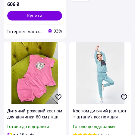
606
₴
Купити
93%
Інтернет-магазин "MiLSi"
Дитячий рожевий костюм
Костюм дитячий (світшот
для дівчинки 80 см (інші
+ штани), костюм для
розміри уточнюйте)
дівчинки, костюм на
Готово до відправки
Готово до відправки
дівчинку, світшот на
дівчинку, теплий костюм
35