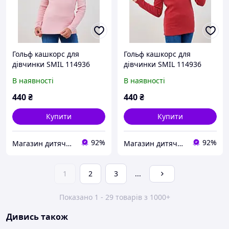
Гольф кашкорс для
Гольф кашкорс для
дівчинки SMIL 114936
дівчинки SMIL 114936
Рожевий
Червоно-теракотовий
В наявності
В наявності
440
₴
440
₴
Купити
Купити
92%
92%
Магазин дитячого одягу та взуття Ma'Linka
Магазин дитячого одягу та взуття Ma'Linka
1
2
3
...
Показано 1 - 29 товарів з 1000+
Дивись також