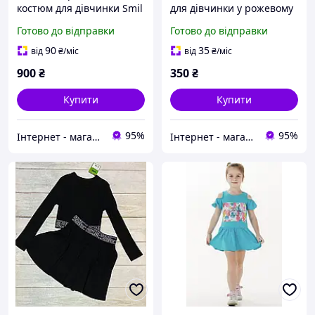
костюм для дівчинки Smil
для дівчинки у рожевому
92 розмір
кольорі 80 см Smil
Готово до відправки
Готово до відправки
(розміри уточнюйте)
90
35
від
₴
/міс
від
₴
/міс
900
₴
350
₴
Купити
Купити
95%
95%
Інтернет - магазин одягу та взуття Зiрочка
Інтернет - магазин одягу та взуття Зiрочка