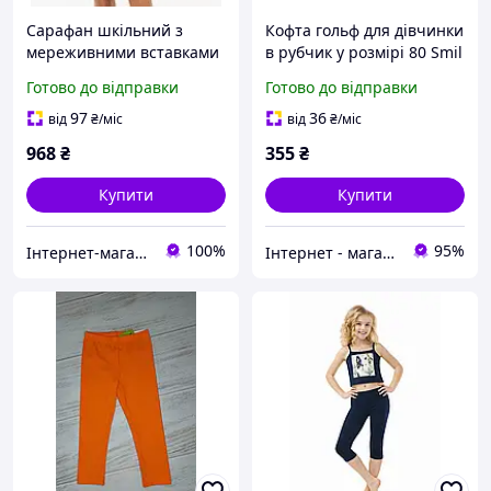
Сарафан шкільний з
Кофта гольф для дівчинки
мереживними вставками
в рубчик у розмірі 80 Smil
для дівчинки Smil 120183
Готово до відправки
Готово до відправки
синій 140
97
36
від
₴
/міс
від
₴
/міс
968
₴
355
₴
Купити
Купити
100%
95%
Інтернет-магазин "Казковий світ"
Інтернет - магазин одягу та взуття Зiрочка