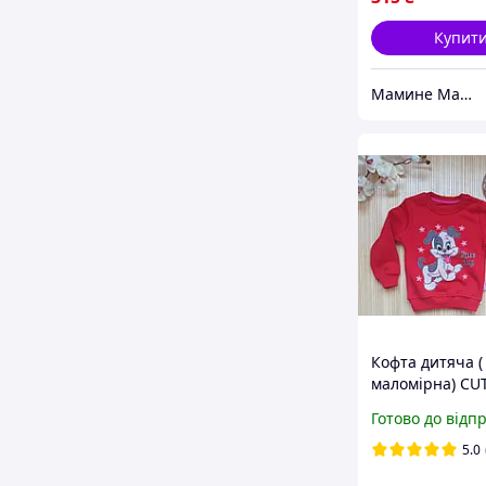
Купит
Мамине Малятко
Кофта дитяча (
маломірна) CU
98 розмір Чер
Готово до відп
5.0