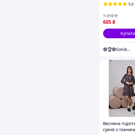
5.0
1 210
₴
605
₴
Купит
🔵🏆🔵Sonika.shop
Весняна підліт
сукня з тканин