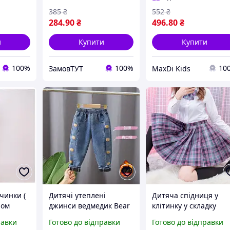
385
₴
552
₴
284
.90
₴
496
.80
₴
и
Купити
Купити
100%
100%
10
ЗамовТУТ
MaxDi Kids
чинки (
Дитячі утеплені
Дитяча спідниця у
ном
джинси ведмедик Bear
клітинку у складку
2-98 см
110
фіолетова 6739 104-1
равки
Готово до відправки
Готово до відправки
(XS)