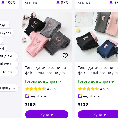
100%
97%
9
SPRING
SPRING
Худі
 сукні
ий
Вишиті сукні для дівчаток
Дитячі велюрові костюми
Теплі дитячі лосіни на
Теплі дитячі лосіни н
Дитячі випускні та святкові плаття
флісі. Теплі лосіни для
флісі. Теплі лосіни дл
дівчинки
дівчинки
Готово до відправки
Готово до відправки
Шкільна форма для дівчаток
4.7
(6)
4.6
(6)
31
31
від
₴
/міс
від
₴
/міс
310
₴
310
₴
Купити
Купити