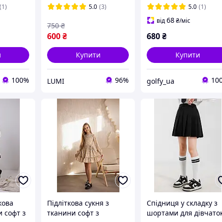
(1)
5.0
(3)
5.0
(1)
68
від
₴
/міс
750
₴
600
₴
680
₴
и
Купити
Купити
100%
96%
10
LUMI
golfy_ua
кова
Підліткова сукня з
Спідниця у складку з
и софт з
тканини софт з
шортами для дівчато