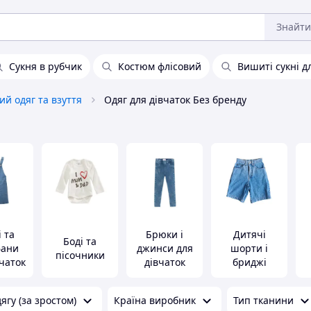
Знайти
Сукня в рубчик
Костюм флісовий
Вишиті сукні д
ий одяг та взуття
Одяг для дівчаток Без бренду
 та
Брюки і
Дитячі
Боді та
фани
джинси для
шорти і
пісочники
вчаток
дівчаток
бриджі
ягу (за зростом)
Країна виробник
Тип тканини