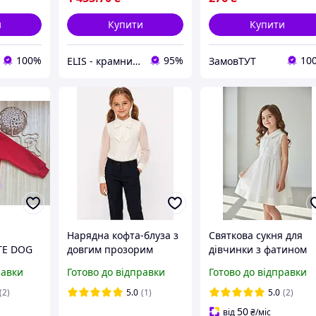
и
Купити
Купити
100%
95%
10
ELIS - крамниця спортивного одягу
ЗамовТУТ
Нарядна кофта-блуза з
Святкова сукня для
TE DOG
довгим прозорим
дівчинки з фатином
воний
рукавом і мереживом
равки
Готово до відправки
Готово до відправки
Perix 2003, зріст 116 см
молочний
(2)
5.0
(1)
5.0
(2)
50
від
₴
/міс