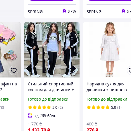
97%
9
SPRING
SPRING
рафан на
Стильний спортивний
Нарядна сукня для
92
костюм для дівчинки +
дівчинки з пишною
футболка
спідницею та рукаво
равки
Готово до відправки
Готово до відправки
3/4 BenBen 1033, зріс
104 білий
(3)
5.0
(2)
5.0
(1)
239
від
₴
/міс
1 770
₴
400
₴
1 433
.70
₴
276
₴