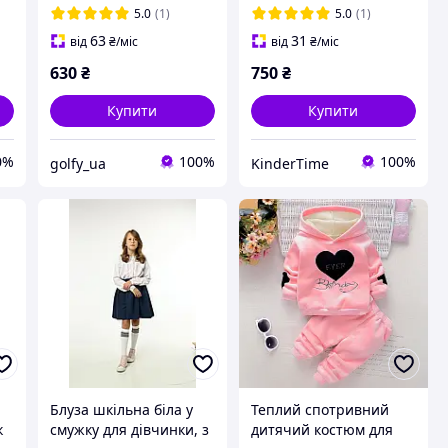
6555 104-128 (XS)
5.0
(1)
5.0
(1)
63
31
від
₴
/міс
від
₴
/міс
630
₴
750
₴
Купити
Купити
0%
100%
100%
golfy_ua
KinderТime
Блуза шкільна біла у
Теплий спотривний
к
смужку для дівчинки, з
дитячий костюм для