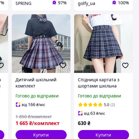
7%
97%
100%
SPRING
golfy_ua
а
Дитячий шкільний
Спідниця картата з
я
комплект
шортами шкільна
(сорочка+спідниця+мет
висока посадка синя
Готово до відправки
Готово до відправки
елик
6633 104-128 (XS)
+ремінь+ланцюжок)
166
від
₴
/міс
5.0
(2)
фіолетовий у клітинку
63
від
₴
/міс
1 850
₴/комплект
чорний 104-122 (XS)
1 665
₴/комплект
630
₴
Купити
Купити