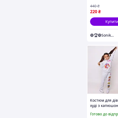
440
₴
220
₴
Купит
🔵🏆🔵Sonika.shop
Костюм для дів
худі з капюшо
+штани) Скай 9
Готово до відп
Сірий