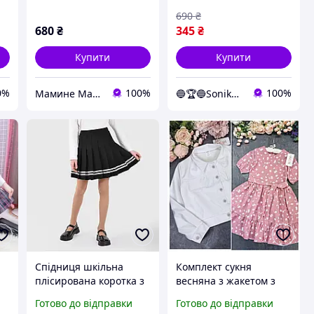
690
₴
680
₴
345
₴
Купити
Купити
0%
100%
100%
Мамине Малятко
🔵🏆🔵Sonika.shop
Спідниця шкільна
Комплект сукня
плісирована коротка з
весняна з жакетом з
22
шортиками зі
екошкіри біло -
Готово до відправки
Готово до відправки
смужками знизу чорна
рожевий