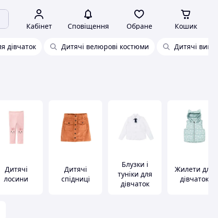
Кабінет
Сповіщення
Обране
Кошик
ля дівчаток
Дитячі велюрові костюми
Дитячі випус
Блузки і
Дитячі
Дитячі
Жилети для
туніки для
лосини
спідниці
дівчаток
дівчаток