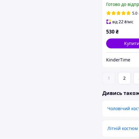
квітковим при
Готово до відп
чорна
5.0
22
від
₴
/міс
530
₴
Купит
KinderТime
1
2
Дивись тако
Чоловічий ко
Літній костюм