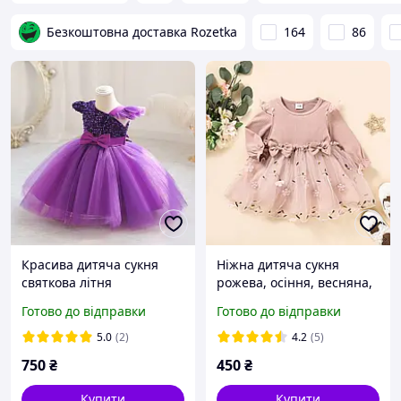
Безкоштовна доставка Rozetka
164
86
Красива дитяча сукня
Ніжна дитяча сукня
святкова літня
рожева, осіння, весняна,
пудра
Готово до відправки
Готово до відправки
5.0
(2)
4.2
(5)
750
₴
450
₴
Купити
Купити