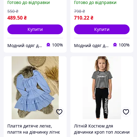
Готово до відправки
Готово до відправки
лосини 80 86 92
Бавовна Угорщина 128
134 140 146 152 158 164
550
₴
798
₴
489
.50
₴
710
.22
₴
Купити
Купити
100%
100%
Модний одяг для мене і крихітки
Модний одяг для мене і крихітки
Плаття дитяче легке,
Літній Костюм для
плаття на дівчинку літнє
дівчинки кроп топ лосини