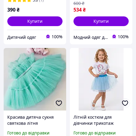
5.0
(1)
600
₴
390
₴
534
₴
Купити
Купити
100%
100%
Дитячий одяг
Модний одяг для мене і крихітки
Красива дитяча сукня
Літній костюм для
святкова літня
дівчинки трикотаж
бавовна футболка
Готово до відправки
Готово до відправки
спідниця 92 98 104 110