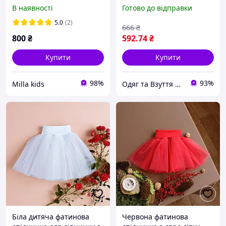
110 116 122 128 116
В наявності
Готово до відправки
5.0
(2)
666
₴
800
₴
592
.74
₴
Купити
Купити
98%
93%
Milla kids
Одяг та Взуття для життя!
Біла дитяча фатинова
Червона фатинова