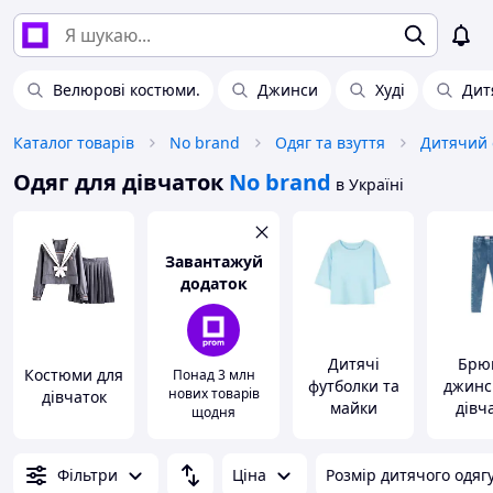
Велюрові костюми.
Джинси
Худі
Дитя
Каталог товарів
No brand
Одяг та взуття
Дитячий 
Одяг для дівчаток
No brand
в Україні
Завантажуй
додаток
Дитячі
Брюк
Костюми для
Понад 3 млн
футболки та
джинс
нових товарів
дівчаток
майки
дівч
щодня
Фільтри
Ціна
Розмір дитячого одягу