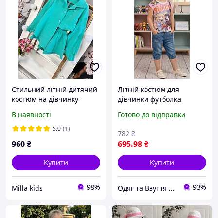
Стильний літній дитячий
Літній костюм для
костюм на дівчинку
дівчинки футболка
джинсові шорти розмір
В наявності
Готово до відправки
86 92 98 104 110 116 122
128 134 140 146 92
5.0
(1)
782
₴
960
₴
695
.98
₴
Купити
Купити
98%
93%
Milla kids
Одяг та Взуття для життя!