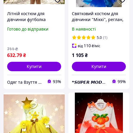
Літній костюм для
Святковий костюм для
дівчинки футболка
дівчинки "Міккі", реглан,
спідниця Угорщина 98
обруч, спідниця, No
Готово до відправки
В наявності
104 110 116 122 128 134
Brend, колір білий + синій
Різні кольори, 110
5.0
(1)
110
від
₴
/міс
711
₴
632
.79
₴
1 105
₴
Купити
Купити
93%
99%
Одяг та Взуття для життя!
❝𝙎𝙐𝙋𝙀𝙍 𝙈𝙊𝘿𝙉𝙄𝙆𝙐❝