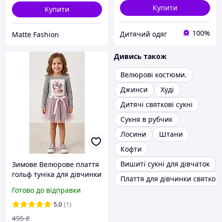
Купити
Купити
100%
Дитячий одяг
Matte Fashion
Дивись також
Велюрові костюми.
Джинси
Худі
Дитячі святкові сукні
Сукня в рубчик
Лосини
Штани
Кофти
Вишиті сукні для дівчаток
Зимове Велюрове плаття
гольф туніка для дівчинки
Плаття для дівчинки святкове
Україна 110 116
Готово до відправки
5.0
(1)
495
₴