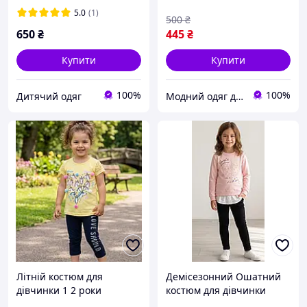
116 122
5.0
(1)
500
₴
650
₴
445
₴
Купити
Купити
100%
100%
Дитячий одяг
Модний одяг для мене і крихітки
Літній костюм для
Демісезонний Ошатний
дівчинки 1 2 роки
костюм для дівчинки
Единорожка футболка
Туніка світшот + лосини