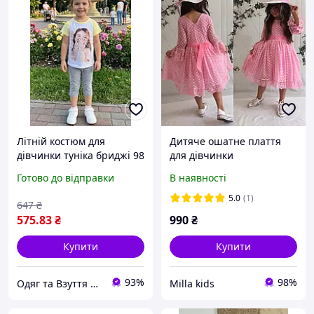
Літній костюм для
Дитяче ошатне плаття
дівчинки туніка бриджі 98
для дівчинки
104 110 116 122 128 134
Готово до відправки
В наявності
140 146 152 158 164 Різні
кольори, 98
5.0
(1)
647
₴
575
.83
₴
990
₴
Купити
Купити
93%
98%
Одяг та Взуття для життя!
Milla kids