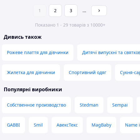
1
2
3
...
Показано 1 - 29 товарів з 10000+
Дивись також
Рожеве плаття для дівчинки
Дитячі випускні та святко
Жилетка для дівчинки
Спортивний одяг
Сукня-са
Популярні виробники
Собственное производство
Stedman
Sempai
GABBI
Smil
АвексТекс
MagBaby
Name i