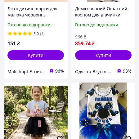
Літні дитячі шорти для
Демісезонний Ошатний
малюка червоні з
костюм для дівчинки
інтерлоку базовий одяг
Туніка світшот + лосини
Готово до відправки
Готово до відправки
під боді вишиванку 62 68
Бавовна Угорщина 128
74 80 92
134 140 146 152 158 164
5.0
(1)
966
₴
128
151
₴
859
.74
₴
Купити
Купити
96%
93%
Malishopt Етнічний одяг та головні убори, все для хрещення
Одяг та Взуття для життя!