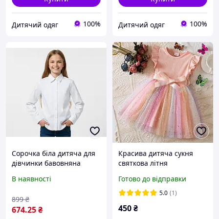
100%
100%
Дитячий одяг
Дитячий одяг
Сорочка біла дитяча для
Красива дитяча сукня
дівчинки бавовняна
святкова літня
(S1731)
В наявності
Готово до відправки
5.0
(1)
899
₴
450
₴
674
.25
₴