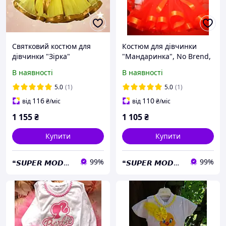
Святковий костюм для
Костюм для дівчинки
дівчинки "Зірка"
"Мандаринка", No Brend,
спідниця, реглан, обруч,
спідниця, реглан, обруч,
В наявності
В наявності
колір білий + жовтий,
колір білий +
розміри 1-10 років (декор
помаранчевий, розміри
5.0
(1)
5.0
(1)
на руки +50 грн)
1-10 років
116
110
від
₴
/міс
від
₴
/міс
1 155
₴
1 105
₴
Купити
Купити
99%
99%
❝𝙎𝙐𝙋𝙀𝙍 𝙈𝙊𝘿𝙉𝙄𝙆𝙐❝
❝𝙎𝙐𝙋𝙀𝙍 𝙈𝙊𝘿𝙉𝙄𝙆𝙐❝