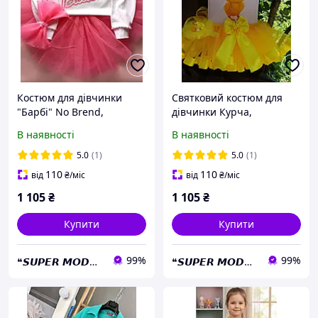
Костюм для дівчинки
Святковий костюм для
"Барбі" No Brend,
дівчинки Курча,
спідниця, реглан, обруч,
кофточка, спідниця,
В наявності
В наявності
колір білий + рожевий,
обруч, білий + жовтий
розміри 1-10 років
колір
5.0
(1)
5.0
(1)
110
110
від
₴
/міс
від
₴
/міс
1 105
₴
1 105
₴
Купити
Купити
99%
99%
❝𝙎𝙐𝙋𝙀𝙍 𝙈𝙊𝘿𝙉𝙄𝙆𝙐❝
❝𝙎𝙐𝙋𝙀𝙍 𝙈𝙊𝘿𝙉𝙄𝙆𝙐❝