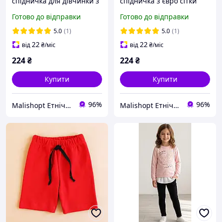
спідничка для дівчинки з
спідничка з євро сітки
євросітки на хрестини
для дівчинки на
Готово до відправки
Готово до відправки
або свято фотосесію
єврорезинці розміри 62-
68 74-92
5.0
(1)
5.0
(1)
22
22
від
₴
/міс
від
₴
/міс
224
₴
224
₴
Купити
Купити
96%
96%
Malishopt Етнічний одяг та головні убори, все для хрещення
Malishopt Етнічний одяг та головні убори, все для хрещення