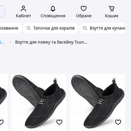
Кабінет
Сповіщення
Обране
Кошик
 плавання
Тапочки для коралів
Взуття для купання 
Взуття для спорту та активного відпочинку
Взуття для пляжу та басейну Tsunami