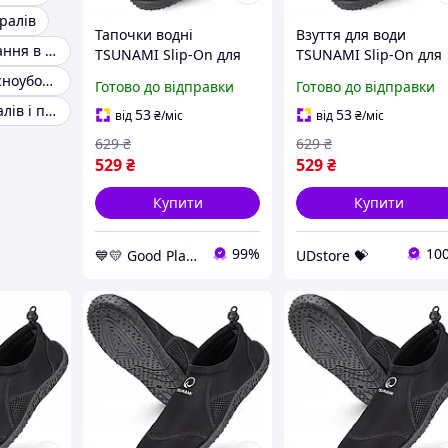
ралів
Тапочки водні
Взуття для води
Взуття для купання в морі
TSUNAMI Slip-On для
TSUNAMI Slip-On для
активного відпочинку
водних видів спорту 
Черевики для сноуборду
Готово до відправки
Готово до відправки
на воді, чорний колір,
відпочинку, Black,
Взуття для коралів і пляжу
розмір 30 GoodPlace -
розмір 30 UDstore -
53
53
від
₴
/міс
від
₴
/міс
worry-free-shopping-
store-with-good-prices
629
₴
629
₴
529
₴
529
₴
Купити
Купити
99%
10
💙💛 Good Place
UDstore 💝