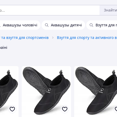
Знайти
Аквашузы чоловічі
Аквашузы дитячі
Взуття для
 та взуття для спортсменів
раїні