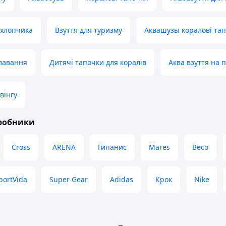
 хлопчика
Взуття для туризму
Аквашузы коралові та
лавання
Дитячі тапочки для коралів
Аква взуття на 
вінгу
иробники
Cross
ARENA
Гипанис
Mares
Beco
portVida
Super Gear
Adidas
Крок
Nike