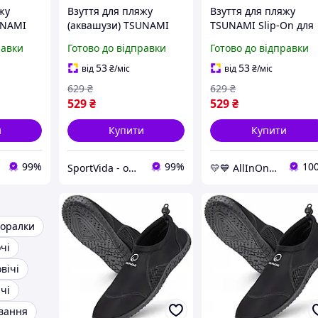
жу
Взуття для пляжу
Взуття для пляжу
UNAMI
(аквашузи) TSUNAMI
TSUNAMI Slip-On для
авання
Slip-On для плавання
водних видів спорту,
равки
Готово до відправки
Готово до відправки
в спорту
та водних видів спорту
розмір 30, Black
-
Size 32 Black (P-
AllInOne -market-
53
53
від
₴
/міс
від
₴
/міс
)
5905973406215)
without-queues-
629
₴
629
₴
529
₴
529
₴
и
Купити
Купити
99%
99%
10
SportVida - офіційний інтернет-магазин
💛💙 AllInOne - знаходь все необхідне в одному магазині!
оралки
чі
вічі
чі
авання