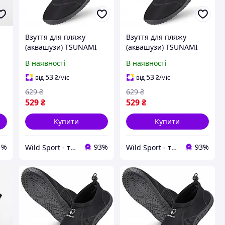
Взуття для пляжу
Взуття для пляжу
(аквашузи) TSUNAMI
(аквашузи) TSUNAMI
Slip-On для плавання
Slip-On для плавання
В наявності
В наявності
та водних видів спорту
та водних видів спорту
Size 30 Black (P-
Size 32 Black (P-
53
53
від
₴
/міс
від
₴
/міс
5905973406192)
5905973406215)
629
₴
629
₴
529
₴
529
₴
Купити
Купити
1%
93%
93%
Wild Sport - товари для спорту та відпочинку
Wild Sport - товари для спорту та відпочинку