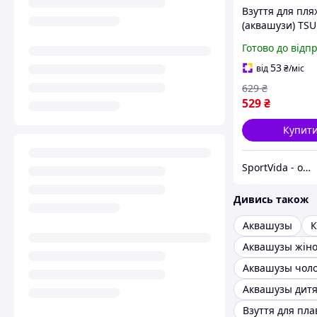
Взуття для пля
(аквашузи) TS
Slip-On для пл
Готово до відп
та водних виді
Size 30 Black (P
53
від
₴
/міс
5905973406192
629
₴
529
₴
Купит
SportVida - офіційний інтернет-магазин
Дивись також
Аквашузы
К
Аквашузы жіно
Аквашузы чоло
Аквашузы дитя
Взуття для пл