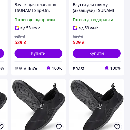
Взуття для плавання
Взуття для пляжу
TSUNAMI Slip-On,
(аквашузи) TSUNAMI
аквашузи для водних
Slip-On для плавання
Готово до відправки
Готово до відправки
видів спорту, чорні,
та водних видів спорту
розмір 32 AllInOne -
Size 32 Black (P-
53
53
від
₴
/міс
від
₴
/міс
market-without-queues-
5905973406215)
629
₴
629
₴
:BRASIL:
529
₴
529
₴
Купити
Купити
0%
100%
100%
💛💙 AllInOne - знаходь все необхідне в одному магазині!
BRASIL