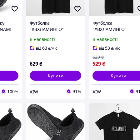
жу
Футболка
Футболка
UNAMI
"#ВХЛАМИНГО"
"#ВХЛАМИНГО"
авання
чоловіча, Чорний, M,
чоловіча, Чорний, XL,
В наявності
В наявності
в спорту
російська
російська
-
63
53
від
₴
/міс
від
₴
/міс
)
629
₴
629
₴
529
₴
и
Купити
Купити
100%
91%
9
AIW
AIW