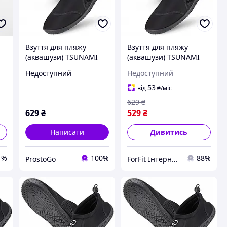
Взуття для пляжу
Взуття для пляжу
(аквашузи) TSUNAMI
(аквашузи) TSUNAMI
L,
Slip-On для плавання
Slip-On для плавання
Недоступний
Недоступний
та водних видів спорту
та водних видів спорту
Size 34 Black (P-
Size 29 Black (P-
53
від
₴
/міс
5905973406239)
5905973406185)
629
₴
найкраща ціна з
629
₴
529
₴
Написати
Дивитись
1%
100%
88%
ProstoGo
ForFit Інтернет-магазин спортивних товарів