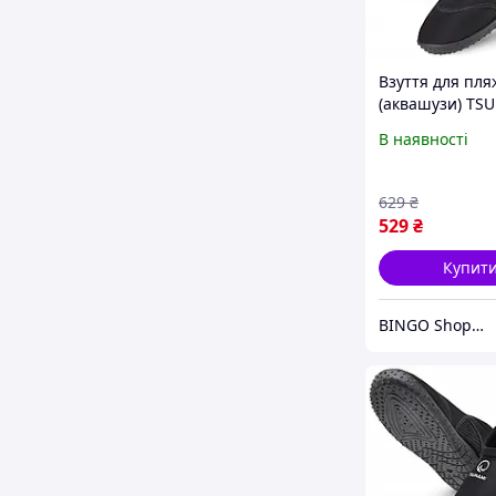
Взуття для пля
(аквашузи) TS
Slip-On для пл
В наявності
та водних виді
Size 32 Black (P
5905973406215
629
₴
529
₴
Купит
BINGO Shop---ви завжди у виграші!