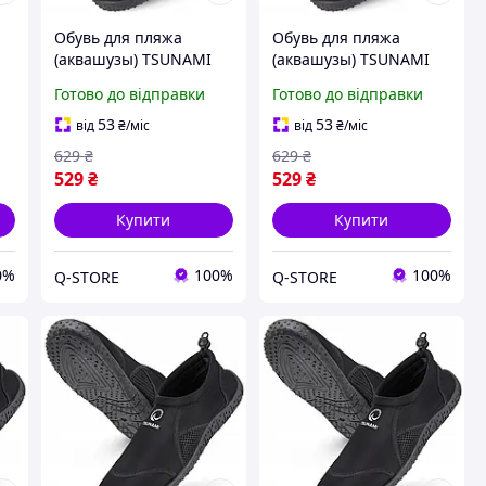
Обувь для пляжа
Обувь для пляжа
(аквашузы) TSUNAMI
(аквашузы) TSUNAMI
та
Slip-On для плавания и
Slip-On для плавания и
Готово до відправки
Готово до відправки
водных видов спорта
водных видов спорта
Size 30 Black (P-
Size 32 Black (P-
53
53
від
₴
/міс
від
₴
/міс
-
5905973406192) Q-
5905973406215) Q-
629
₴
629
₴
STORE
STORE
529
₴
529
₴
Купити
Купити
0%
100%
100%
Q-STORE
Q-STORE