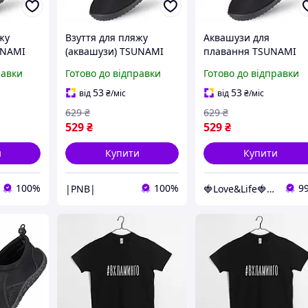
жу
Взуття для пляжу
Аквашузи для
UNAMI
(аквашузи) TSUNAMI
плавання TSUNAMI
авання
Slip-On для плавання
Slip-On, чорні, розмі
равки
Готово до відправки
Готово до відправки
в спорту
та водних видів спорту
30 Love&Life -online-
-
Size 32 Black (P-
multimarket-
53
53
від
₴
/міс
від
₴
/міс
 !|PNB|!
5905973406215) !|PNB|!
629
₴
629
₴
529
₴
529
₴
и
Купити
Купити
100%
100%
9
|PNB|
🍓Love&Life🍓: Світ Здоров'я 💋