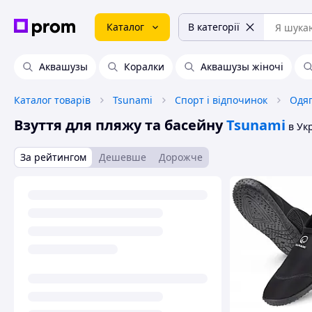
Каталог
В категорії
Аквашузы
Коралки
Аквашузы жіночі
Каталог товарів
Tsunami
Спорт і відпочинок
Одяг
Взуття для пляжу та басейну
Tsunami
в Ук
За рейтингом
Дешевше
Дорожче