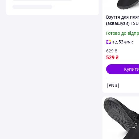
Взуття для пля
(аквашузи) TS
Slip-On для пл
Готово до відп
та водних виді
Size 30 Black (P
53
від
₴
/міс
5905973406192)
629
₴
529
₴
Купит
|PNB|