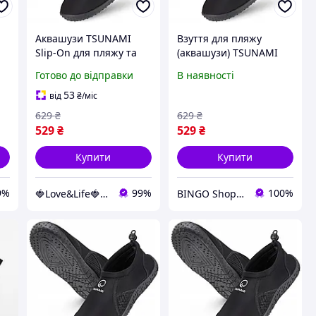
Аквашузи TSUNAMI
Взуття для пляжу
Slip-On для пляжу та
(аквашузи) TSUNAMI
р
плавання, чорні,
Slip-On для плавання
Готово до відправки
В наявності
розмір 32 Love&Life -
та водних видів спорту
online-multimarket-
Size 30 Black (P-
53
від
₴
/міс
5905973406192)
629
₴
629
₴
529
₴
529
₴
Купити
Купити
9%
99%
100%
🍓Love&Life🍓: Світ Здоров'я 💋
BINGO Shop---ви завжди у виграші!