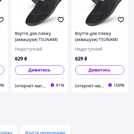
Взуття для пляжу
Взуття для пляжу
(аквашузи) TSUNAMI
(аквашузи) TSUNAMI
Slip-On для плавання
Slip-On для плавання
Недоступний
Недоступний
ту
та водних видів спорту
та водних видів спорту
Size 28 Black (P-
Size 28 Black (P-
629
₴
629
₴
5905973406178)
5905973406178)
Дивитись
Дивитись
0%
91%
100%
Інтернет-магазин Allegoriya
Інтернет-магазин "Дешевле Нет"
 пляжу
Взуття неопренова