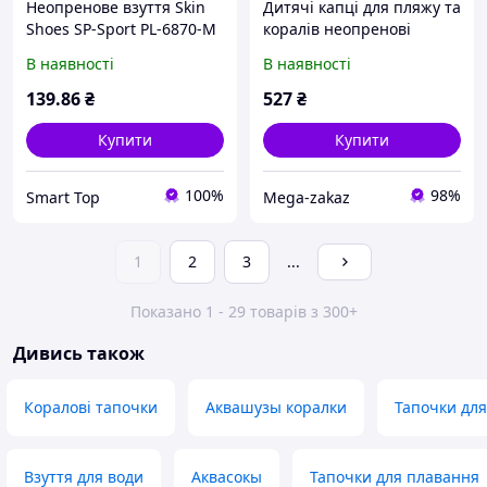
Неопренове взуття Skin
Дитячі капці для пляжу та
Shoes SP-Sport PL-6870-M
коралів неопренові
розмір 30-43 бірюзовий
аквашузи Skin Shoes SP-
В наявності
В наявності
Sport 037601 розмір 32-33
Blue-Pink
139
.86
₴
527
₴
Купити
Купити
100%
98%
Smart Top
Mega-zakaz
1
2
3
...
Показано 1 - 29 товарів з 300+
Дивись також
Коралові тапочки
Аквашузы коралки
Тапочки для
Взуття для води
Аквасокы
Тапочки для плавання