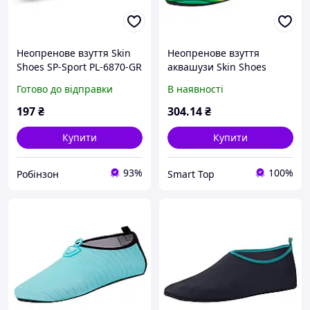
Неопренове взуття Skin
Неопренове взуття
Shoes SP-Sport PL-6870-GR
аквашузи Skin Shoes
розмір 30-43 салатовий
дитяче SP-Sport Веселка
Готово до відправки
В наявності
PL-1814B розмір 26-35
чорний
197
₴
304
.14
₴
Купити
Купити
93%
100%
Робінзон
Smart Top