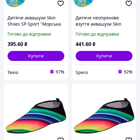
Дитяче аквашузи Skin
Дитяче неопренове
Shoes SP-Sport "Морська
взуття аквашузи Skin
зірка" синій неопренове
Shoes SP-Sport "Морська
Готово до відправки
Готово до відправки
взуття розмір 28-29-17-
зірка" синій розмір M-28-
17,5см
29-17-17,5см
395
.60
₴
441
.60
₴
Купити
Купити
97%
92%
Tevio
Spero