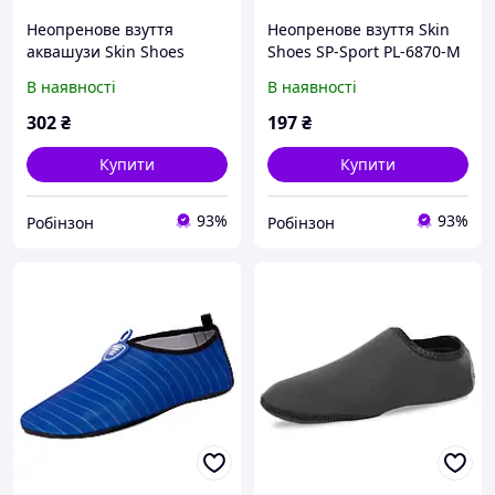
Неопренове взуття
Неопренове взуття Skin
аквашузи Skin Shoes
Shoes SP-Sport PL-6870-M
дитяче SP-Sport Дельфін
розмір 30-43 бірюзовий
В наявності
В наявності
PL-6963-BL розмір 28-35
блакитний
302
₴
197
₴
Купити
Купити
93%
93%
Робінзон
Робінзон