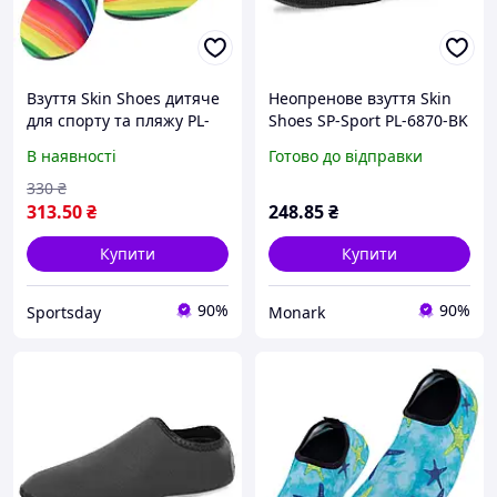
Взуття Skin Shoes дитяче
Неопренове взуття Skin
для спорту та пляжу PL-
Shoes SP-Sport PL-6870-BK
1814B (розміри 26-35)
чорний для пляжу та
В наявності
Готово до відправки
басейну
330
₴
313
.50
₴
248
.85
₴
Купити
Купити
90%
90%
Sportsday
Monark