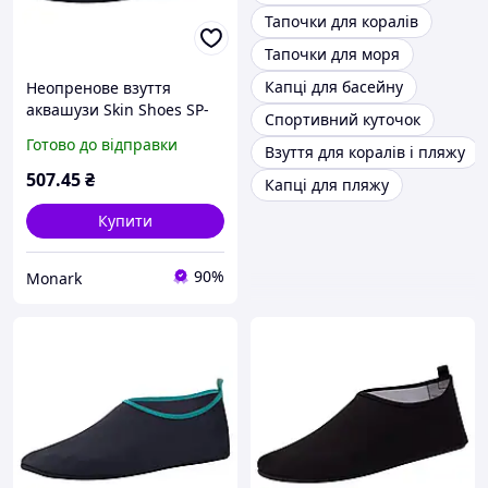
Тапочки для коралів
Тапочки для моря
Капці для басейну
Неопренове взуття
аквашузи Skin Shoes SP-
Спортивний куточок
Sport PL-6962-B розмір S-
Готово до відправки
Взуття для коралів і пляжу
35-36-22,5-23cм темно-
синій для плавання
507
.45
₴
Капці для пляжу
Купити
90%
Monark