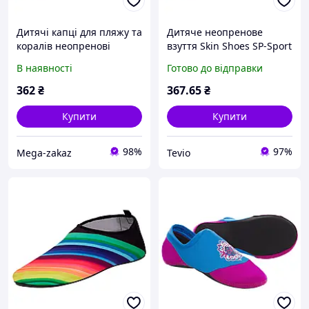
Дитячі капці для пляжу та
Дитяче неопренове
коралів неопренові
взуття Skin Shoes SP-Sport
аквашузи Skin Shoes SP-
Веселка PL-1814B чорний
В наявності
Готово до відправки
Sport 1814 розмір 28-29
для пляжу
362
₴
367
.65
₴
Купити
Купити
98%
97%
Mega-zakaz
Tevio