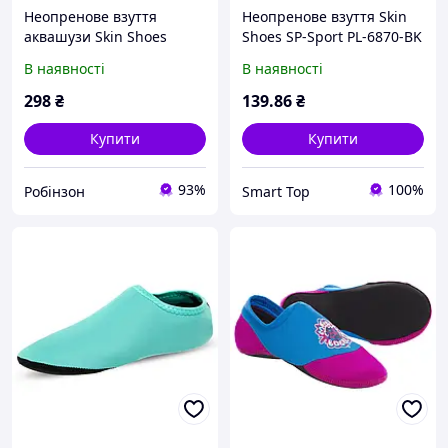
Неопренове взуття
Неопренове взуття Skin
аквашузи Skin Shoes
Shoes SP-Sport PL-6870-BK
дитяче SP-Sport PL-1812B
розмір 30-43 чорний
В наявності
В наявності
розмір 24-35 кольорів в
асортименті
298
₴
139
.86
₴
Купити
Купити
93%
100%
Робінзон
Smart Top