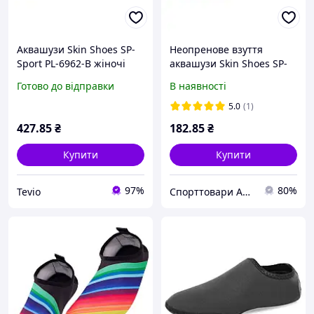
Аквашузи Skin Shoes SP-
Неопренове взуття
Sport PL-6962-B жіночі
аквашузи Skin Shoes SP-
темно-синій неопренові
Sport PL-6962-BK розмір
Готово до відправки
В наявності
для плавання
35-44 чорний Код PL-
6962-BK
5.0
(1)
427
.85
₴
182
.85
₴
Купити
Купити
97%
80%
Tevio
Спорттовари Andsport