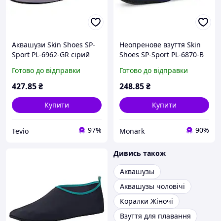
Аквашузи Skin Shoes SP-
Неопренове взуття Skin
Sport PL-6962-GR сірий
Shoes SP-Sport PL-6870-B
для пляжу та спорту
синій для активного
Готово до відправки
Готово до відправки
неопренові жіночі
відпочинку
427
.85
₴
248
.85
₴
Купити
Купити
97%
90%
Tevio
Monark
Дивись також
Аквашузы
Аквашузы чоловічі
Коралки Жіночі
Взуття для плавання