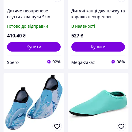
Дитяче неопренове
Дитячі капці для пляжу та
взуття аквашузи Skin
коралів неопренові
Shoes SP-Sport Веселка
аквашузи Skin Shoes SP-
Готово до відправки
В наявності
PL-1814B чорний для
Sport 037601 розмір 30-31
пляжу
Blue-Pink
410
.40
₴
527
₴
Купити
Купити
92%
98%
Spero
Mega-zakaz