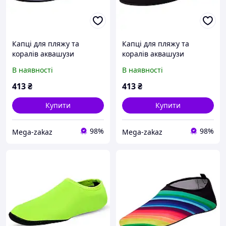
Капці для пляжу та
Капці для пляжу та
коралів аквашузи
коралів аквашузи
аквасокі SP-Sport 6962
аквасокі SP-Sport 6962
В наявності
В наявності
розмір 35-36 Grey
розмір 35-36 Black
413
₴
413
₴
Купити
Купити
98%
98%
Mega-zakaz
Mega-zakaz