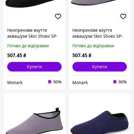
Неопренове взуття
Неопренове взуття
аквашузи Skin Shoes SP-
аквашузи Skin Shoes SP-
Sport PL-6962-BK для
Sport PL-6962-GR сірий
Готово до відправки
Готово до відправки
плавання та відпочинку
для пляжу та спорту
чорний
507
.45
₴
507
.45
₴
Купити
Купити
90%
90%
Monark
Monark