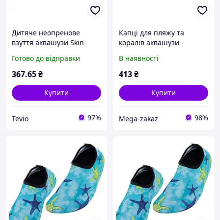
Дитяче неопренове
Капці для пляжу та
взуття аквашузи Skin
коралів аквашузи
Shoes SP-Sport PL-1812B
аквасокі SP-Sport 6962
Готово до відправки
В наявності
синій для активного
розмір 35-36 Black-Mint
відпочинку
367
.65
₴
413
₴
Купити
Купити
97%
98%
Tevio
Mega-zakaz