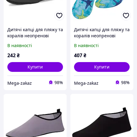
Дитячі капці для пляжу та
Дитячі капці для пляжу та
коралів неопренові
коралів неопренові
аквашузи Skin Shoes SP-
аквашузи Skin Shoes SP-
В наявності
В наявності
Sport 6870 розмір 30-33
Sport 6963B розмір 28-29
Black
242
₴
407
₴
Купити
Купити
98%
98%
Mega-zakaz
Mega-zakaz