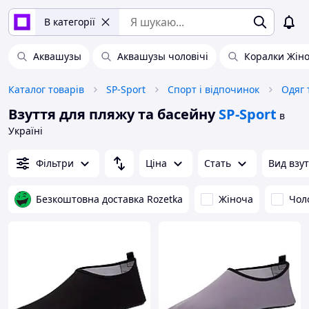
В категорії
Аквашузы
Аквашузы чоловічі
Коралки Жіно
Каталог товарів
SP-Sport
Спорт і відпочинок
Одяг 
Взуття для пляжу та басейну
SP-Sport
в
Україні
Фільтри
Ціна
Стать
Вид взу
Безкоштовна доставка Rozetka
Жіноча
Чол