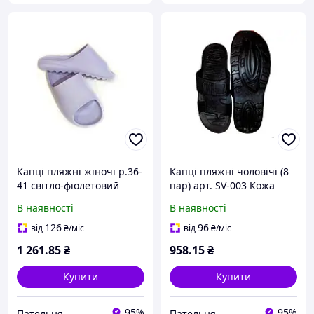
Капці пляжні жіночі р.36-
Капці пляжні чоловічі (8
41 світло-фіолетовий
пар) арт. SV-003 Кожа
арт.L-6 (6 пар) SOFT ТМ
чорні (40-46р.) ТМ CROSS
В наявності
В наявності
CROSS
126
96
від
₴
/міс
від
₴
/міс
1 261
.85
₴
958
.15
₴
Купити
Купити
95%
95%
Пательня
Пательня