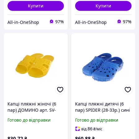
Купити
Купити
97%
97%
All-in-OneShop
All-in-OneShop
Капці пляжні жіночі (6
Капці пляжні дитячі (6
пар) ДОМИНО арт. SV-
пар) SPIDER (28-33р.) сині
1001 (36-41р.) жовті ТМ
SV-016 ТМ CROSS
Готово до відправки
Готово до відправки
CROSS
86
від
₴
/міс
830
.72
₴
860
.88
₴