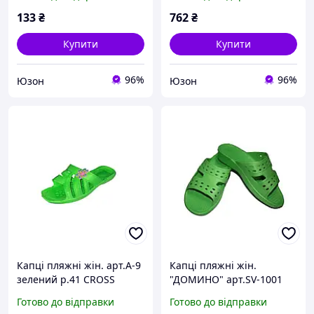
133
₴
762
₴
Купити
Купити
96%
96%
Юзон
Юзон
Капцi пляжні жін. арт.А-9
Капцi пляжні жін.
зелений р.41 CROSS
"ДОМИНО" арт.SV-1001
зелений р.36 CROSS
Готово до відправки
Готово до відправки