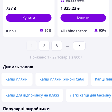
221
від
₴
/міс
737
₴
1 325
.23
₴
Купити
Купити
96%
95%
Юзон
All Things Store
1
2
3
...
Показано 1 - 29 товарів з 800+
Дивись також
Капці пляжні
Капці пляжні жіночі Сабо
Капці пля
Капці для відпочинку на пляжі
Легкі капці для басейну
Популярні виробники