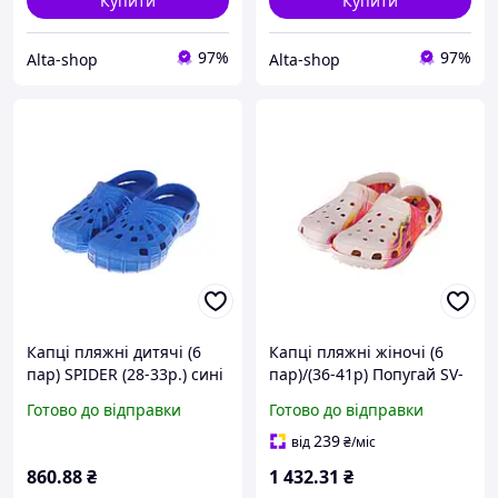
Купити
Купити
97%
97%
Alta-shop
Alta-shop
Капці пляжні дитячі (6
Капці пляжні жіночі (6
пар) SPIDER (28-33р.) сині
пар)/(36-41р) Попугай SV-
SV-016 ТМ CROSS
018 ТМ CROSS
Готово до відправки
Готово до відправки
239
від
₴
/міс
860
.88
₴
1 432
.31
₴