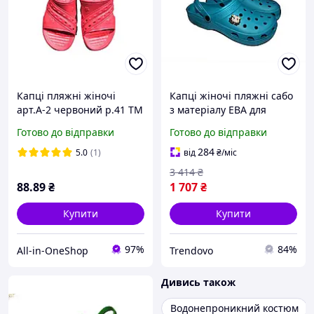
Капці пляжні жіночі
Капці жіночі пляжні сабо
арт.A-2 червоний р.41 ТМ
з матеріалу ЕВА для
CROSS
літнього відпочинку легкі
Готово до відправки
Готово до відправки
з амортизацією
284
5.0
(1)
від
₴
/міс
3 414
₴
88
.89
₴
1 707
₴
Купити
Купити
97%
84%
All-in-OneShop
Trendovo
Дивись також
Водонепроникний костюм