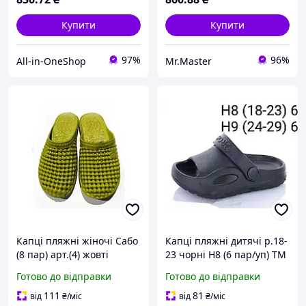
Купити
Купити
97%
96%
All-in-OneShop
Mr.Master
Капці пляжні жіночі Сабо
Капці пляжні дитячі р.18-
(8 пар) арт.(4) жовті
23 чорні H8 (6 пар/уп) ТМ
(36/37-40/41р) ТМ CROSS
CROSS
Готово до відправки
Готово до відправки
111
81
від
₴
/міс
від
₴
/міс