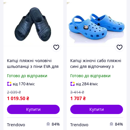
Капці пляжні чоловічі
Капці жіночі сабо пляжні
шльопанці з піни EVA для
сині для відпочинку з
прогулянок легкі чорні
матеріалу ЕВА легкі з
Готово до відправки
Готово до відправки
антиковзкі
амортизацією
170
284
від
₴
/міс
від
₴
/міс
2 039
₴
3 414
₴
1 019
.50
₴
1 707
₴
Купити
Купити
84%
84%
Trendovo
Trendovo