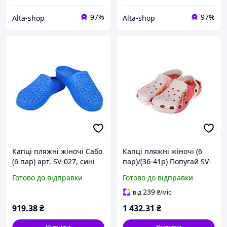
97%
97%
Alta-shop
Alta-shop
Капці пляжні жіночі Сабо
Капці пляжні жіночі (6
(6 пар) арт. SV-027, сині
пар)/(36-41р) Попугай SV-
(36-41р.) ТМ CROSS
018 ТМ CROSS
Готово до відправки
Готово до відправки
239
від
₴
/міс
919
.38
₴
1 432
.31
₴