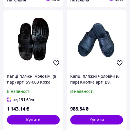
Капці пляжні чоловічі (8
Капці пляжні чоловічі (6
пар) арт. SV-003 Кожа
пар) Кнопка арт. B9,
чорні (40-46р.) ТМ CROSS
чорні (40-45р.) ТМ CROSS
В наявності
В наявності
FG
FG FG
191
від
₴
/міс
1 143
.14
₴
988
.54
₴
Купити
Купити