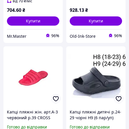
70
від
₴
/міс
704
.60
₴
928
.13
₴
Купити
Купити
96%
96%
Mr.Master
Old-Ink-Store
Капцi пляжні жін. арт.А-3
Капці пляжні дитячі р.24-
червоний р.39 CROSS
29 чорні H9 (6 пар/уп)
CROSS
Готово до відправки
Готово до відправки