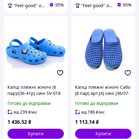
95%
95%
🏆 "Feel-good" онлайн-магазин
🏆 "Feel-good" онлайн-магазин
Капці пляжні жіночі (6
Капці пляжні жіночі Сабо
пар)/(36-41р) сині SV-018
(8 пар) арт.(4) сині (36/37-
ТМ CROSS
40/41р) ТМ CROSS
Готово до відправки
Готово до відправки
239
186
від
₴
/міс
від
₴
/міс
1 436
.52
₴
1 113
.14
₴
Купити
Купити