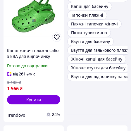
Капці для басейну
Тапочки пляжні
Пляжні тапочки жіночі
Пінка туристична
Взуття для басейну
Взуття для галькового пляжу
Капці жіночі пляжні сабо
з ЕВА для відпочинку
Жіночі капці для басейну
легкі з амортизацією
Готово до відправки
Жіноче взуття для басейну
зелений колір
261
від
₴
/міс
Взуття для відпочинку на мор
3 132
₴
1 566
₴
Купити
84%
Trendovo