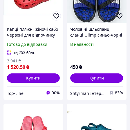
Капці пляжні жіночі сабо
Чоловічі шльопанці
червоні для відпочинку
сланці Olimp синьо-чорні
та прогулянок легкі та
| Навхрест, Для басейну,
Готово до відправки
В наявності
зручні з ЕВА
Розміри 41-45
253
від
₴
/міс
3 041
₴
1 520
.50
₴
450
₴
Купити
Купити
90%
83%
Top-Line
Shtyrman Інтернет-магазин — якісні товари для всієї родини та дому