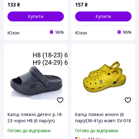
133
₴
157
₴
Купити
Купити
96%
96%
Юзон
Юзон
Капці пляжні дитячі р.18-
Капці пляжні жіночі (6
23 чорні H8 (6 пар/уп)
пар)/(36-41р) жовті SV-018
CROSS
ТМ CROSS
Готово до відправки
Готово до відправки