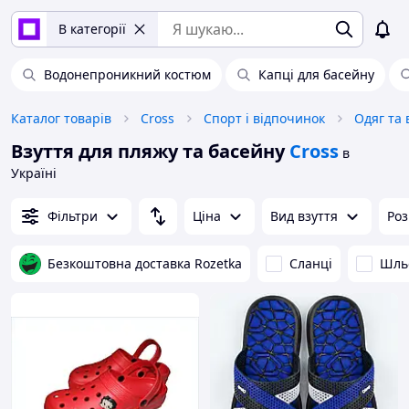
В категорії
Водонепроникний костюм
Капці для басейну
Каталог товарів
Cross
Спорт і відпочинок
Одяг та 
Взуття для пляжу та басейну
Cross
в
Україні
Фільтри
Ціна
Вид взуття
Роз
Безкоштовна доставка Rozetka
Сланці
Шль