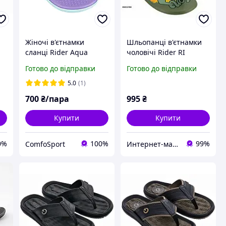
Жіночі в'єтнамки
Шльопанці в'єтнамки
сланці Rider Aqua
чоловічі Rider RI
83328-AD467 41/42 (26.5
Energy VII AD
Готово до відправки
Готово до відправки
см)
Green/Orange/Yellow 42
(26,5 см)
5.0
(1)
700
₴/пара
995
₴
Купити
Купити
0%
100%
99%
ComfoSport
Интернет-магазин обуви "shoescomfort"