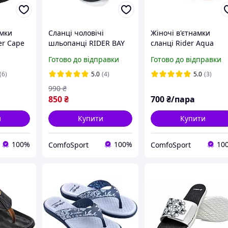
амки
Сланці чоловічі
Жіночі в'єтнамки
er Cape
шльопанці RIDER BAY
сланці Rider Aqua
рні 43
83632-BM435 чорні
83501-AR335 для пля
Готово до відправки
Готово до відправки
маломірки на два
розміри
(6)
5.0
(4)
5.0
(3)
990
₴
850
₴
700
₴/пара
и
Купити
Купити
100%
100%
10
ComfoSport
ComfoSport