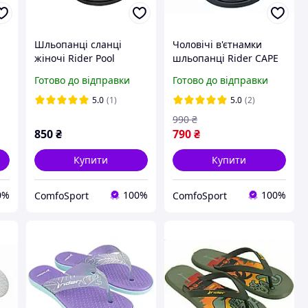
Шльопанці сланці
Чоловічі в'єтнамки
жіночі Rider Pool
шльопанці Rider CAPE
жу
83636-AZ174 на
83631-BM421 Бразилія
Готово до відправки
Готово до відправки
липучці
чорні
5.0
(1)
5.0
(2)
990
₴
850
₴
790
₴
Купити
Купити
0%
100%
100%
ComfoSport
ComfoSport