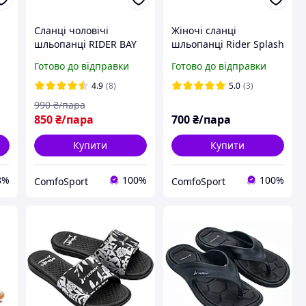
Сланці чоловічі
Жіночі сланці
шльопанці RIDER BAY
шльопанці Rider Splash
XIV AD 83632-AZ140
83503-AR360 білі
Готово до відправки
Готово до відправки
маломірки на два
розміри
4.9
(8)
5.0
(3)
990
₴/пара
850
₴/пара
700
₴/пара
Купити
Купити
8%
100%
100%
ComfoSport
ComfoSport