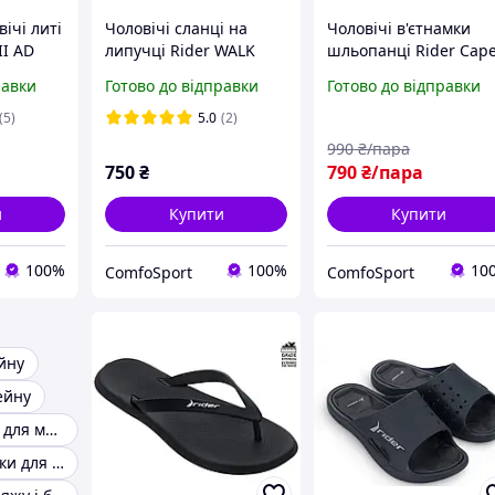
ічі литі
Чоловічі сланці на
Чоловічі в'єтнамки
II AD
липучці Rider WALK
шльопанці Rider Cap
ні
SLIDE AD 12394-BB536
83631-BM420 сині
равки
Готово до відправки
Готово до відправки
(5)
5.0
(2)
990
₴/пара
750
₴
790
₴/пара
и
Купити
Купити
100%
100%
10
ComfoSport
ComfoSport
йну
ейну
Гумові тапочки для моря
Чоловічі тапочки для плавання