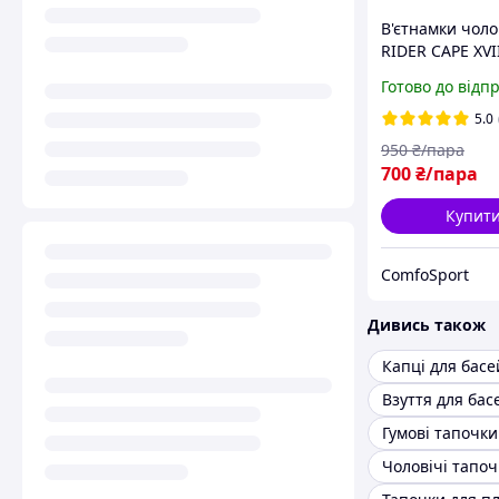
В'єтнамки чолов
RIDER CAPE XVI
83631-AZ148 си
Готово до відп
5.0
950
₴/пара
700
₴/пара
Купит
ComfoSport
Дивись також
Капці для басе
Взуття для бас