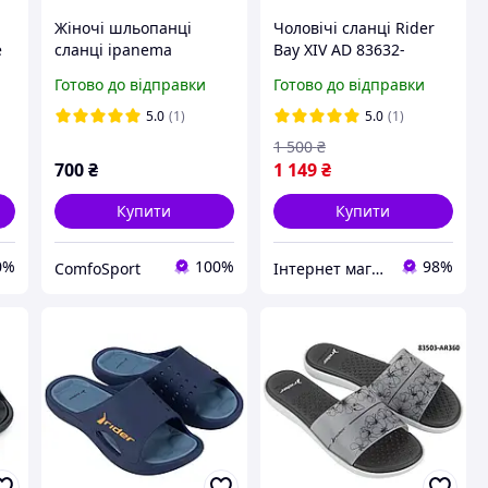
Жіночі шльопанці
Чоловічі сланці Rider
e
сланці ipanema
Bay XIV AD 83632-
botanica 26761-24584
BM433
Готово до відправки
Готово до відправки
Бразилія
5.0
(1)
5.0
(1)
1 500
₴
700
₴
1 149
₴
Купити
Купити
0%
100%
98%
ComfoSport
Інтернет магазин спортивного взуття Shoes-Factory