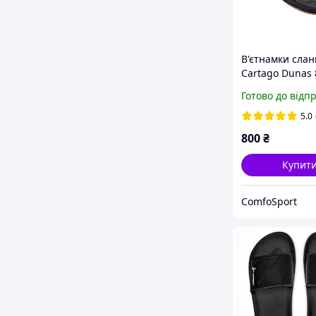
В'єтнамки слан
Cartago Dunas 
22912 Бразилія
Готово до відп
5.0
800
₴
Купит
ComfoSport