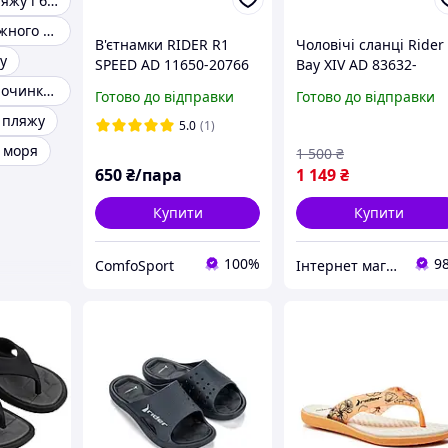
Тапочки для пляжу і басейну
Взуття для пляжного відпочинку
В'єтнамки RIDER R1
Чоловічі сланці Rider
у
SPEED AD 11650-20766
Bay XIV AD 83632-
BM435 Райдер
Взуття для відпочинку на морі
Готово до відправки
Готово до відправки
я пляжу
5.0
(1)
я моря
1 500
₴
650
₴/пара
1 149
₴
Купити
Купити
100%
9
ComfoSport
Інтернет магазин спортивного взуття Shoes-Factory