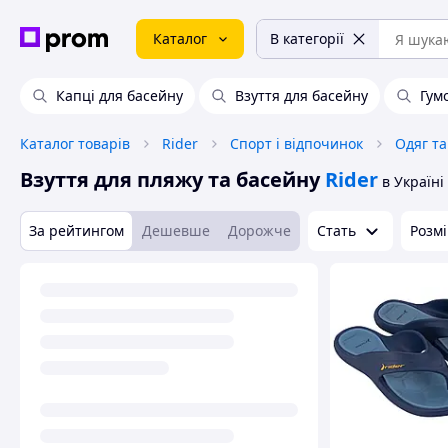
Каталог
В категорії
Капці для басейну
Взуття для басейну
Гум
Каталог товарів
Rider
Спорт і відпочинок
Одяг та
Взуття для пляжу та басейну
Rider
в Україні
За рейтингом
Дешевше
Дорожче
Стать
Розмі