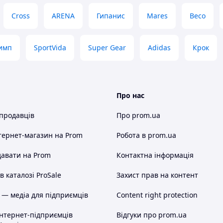
Cross
ARENA
Гипанис
Mares
Beco
имп
SportVida
Super Gear
Adidas
Крок
Про нас
 продавців
Про prom.ua
тернет-магазин
на Prom
Робота в prom.ua
авати на Prom
Контактна інформація
 каталозі ProSale
Захист прав на контент
 — медіа для підприємців
Content right protection
інтернет-підприємців
Відгуки про prom.ua