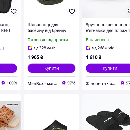
панці
Шльопанці для
Зручні чоловічі чорні
TREET
басейну від бренду
в'єтнамки для пляжу 
R406
Rider у кольорі хакі
басейну, зносостійкі,
Готово до відправки
В наявності
високоякісні, чоловіч
пляжне взуття на літ
328
268
(1)
від
₴
/міс
від
₴
/міс
1 965
₴
1 610
₴
и
Купити
Купити
100%
97%
9
MenBox - магазин чоловічого одягу, білизни та аксесуарів
Жіноче та чоловіче взуття