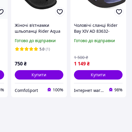
Жіночі в'єтнамки
Чоловічі сланці Rider
шльопанці Rider Aqua
Bay XIV AD 83632-
83635-AZ075 чорні
BM434 Райдер
Готово до відправки
Готово до відправки
5.0
(1)
1 500
₴
750
₴
1 149
₴
Купити
Купити
8%
100%
98%
ComfoSport
Інтернет магазин спортивного взуття Shoes-Factory