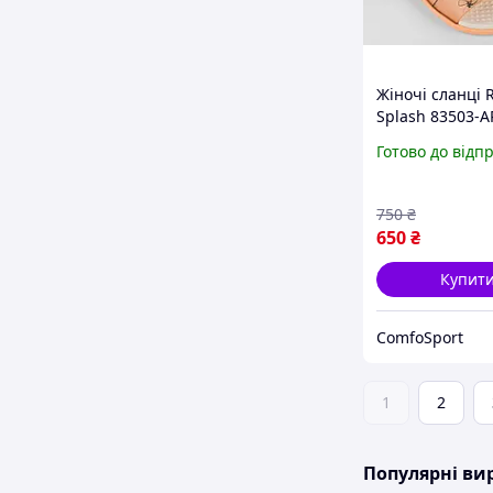
Жіночі сланці 
Splash 83503-A
апельсин
Готово до відп
750
₴
650
₴
Купит
ComfoSport
1
2
Популярні в