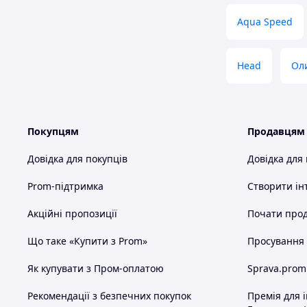
Aqua Speed
Head
Ол
Покупцям
Продавцям
Довідка для покупців
Довідка для
Prom-підтримка
Створити ін
Акційні пропозиції
Почати прод
Що таке «Купити з Prom»
Просування в
Як купувати з Пром-оплатою
Sprava.prom
Рекомендації з безпечних покупок
Премія для 