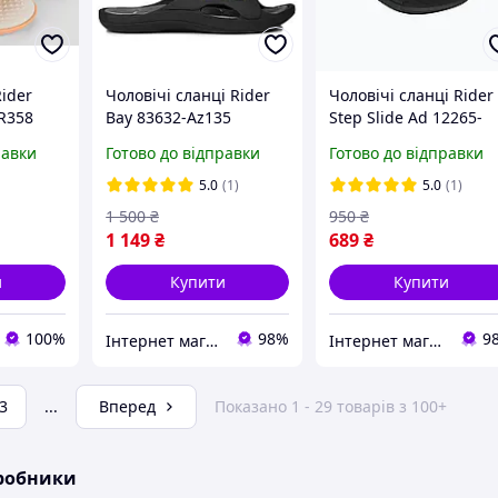
Rider
Чоловічі сланці Rider
Чоловічі сланці Rider
R358
Bay 83632-Az135
Step Slide Ad 12265-
Райдер
BD725 (Оригінал)
равки
Готово до відправки
Готово до відправки
5.0
(1)
5.0
(1)
1 500
₴
950
₴
1 149
₴
689
₴
и
Купити
Купити
100%
98%
9
Інтернет магазин спортивного взуття Shoes-Factory
Інтернет магазин спортивного взуття Shoes-Factory
3
...
Вперед
Показано 1 - 29 товарів з 100+
иробники