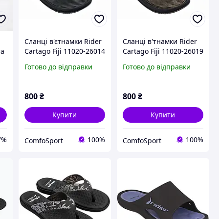
Сланці в'єтнамки Rider
Сланці в'тнамки Rider
та
Cartago Fiji 11020-26014
Cartago Fiji 11020-26019
чорні Бразилія
Готово до відправки
Готово до відправки
е
о
800
₴
800
₴
Купити
Купити
7%
100%
100%
ComfoSport
ComfoSport