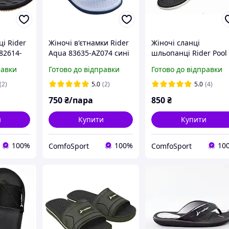
ці Rider
Жіночі в'єтнамки Rider
Жіночі сланці
82614-
Aqua 83635-AZ074 сині
шльопанці Rider Pool
83502-AR355 білі
равки
Готово до відправки
Готово до відправки
(2)
5.0
(2)
5.0
(4)
750
₴/пара
850
₴
и
Купити
Купити
100%
100%
10
ComfoSport
ComfoSport