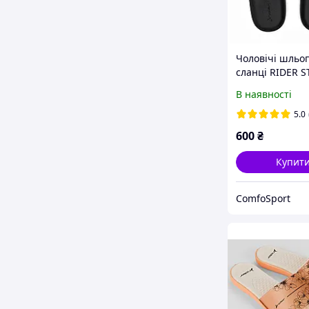
Чоловічі шльо
сланці RIDER S
SLIDE 11578-A
В наявності
чорні
5.0
600
₴
Купит
ComfoSport