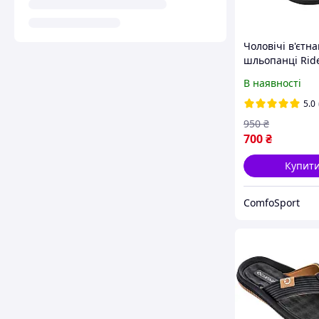
Чоловічі в'єтн
шльопанці Rid
83631-AZ143 чо
В наявності
EUR
5.0
950
₴
700
₴
Купит
ComfoSport