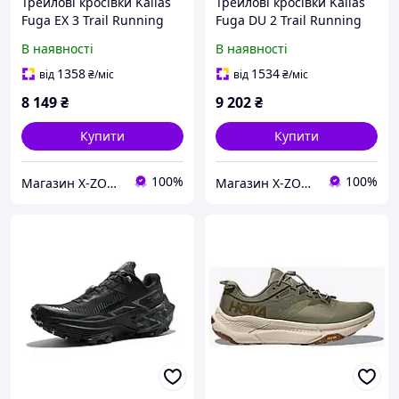
Трейлові кросівки Kailas
Трейлові кросівки Kailas
Fuga EX 3 Trail Running
Fuga DU 2 Trail Running
Shoes Men's, Icy Blue
Shoes Men's,
В наявності
В наявності
(KS2513108)
Original/Navy Blue
(KS2513107)
1358
1534
від
₴
/міс
від
₴
/міс
8 149
₴
9 202
₴
Купити
Купити
100%
100%
Магазин X-ZONE
Магазин X-ZONE