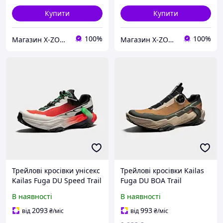
Купити
Купити
100%
100%
Магазин X-ZONE
Магазин X-ZONE
Трейлові кросівки унісекс
Трейлові кросівки Kailas
Kailas Fuga DU Speed Trail
Fuga DU BOA Trail
Running Shoes, Red
Running Shoes Men's,
В наявності
В наявності
Honey Brown (KS2413107)
2093
993
від
₴
/міс
від
₴
/міс