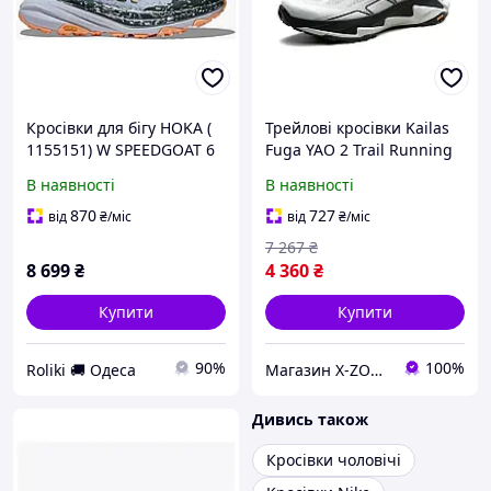
Кросівки для бігу HOKA (
Трейлові кросівки Kailas
1155151) W SPEEDGOAT 6
Fuga YAO 2 Trail Running
GTX 2026 (05.5B)
Shoes Men's, Light
В наявності
В наявності
Gray/Black (KS2413118)
870
727
від
₴
/міс
від
₴
/міс
7 267
₴
8 699
₴
4 360
₴
Купити
Купити
90%
100%
Roliki 🚚 Одеса
Магазин X-ZONE
Дивись також
Кросівки чоловічі