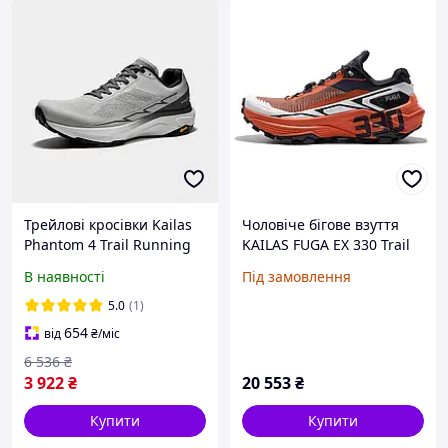
Трейлові кросівки Kailas
Чоловіче бігове взуття
Phantom 4 Trail Running
KAILAS FUGA EX 330 Trail
Shoes Men's, Gray
Running,
В наявності
Під замовлення
(KS2423134)
водонепроникне, не
ковзає, дихаюче, легке
5.0
(1)
взуття для бігу, трекінгу,
654
від
₴
/міс
6 536
₴
3 922
₴
20 553
₴
Купити
Купити