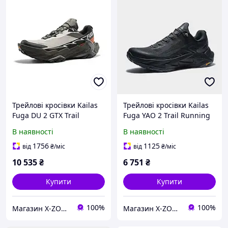
Трейлові кросівки Kailas
Трейлові кросівки Kailas
Fuga DU 2 GTX Trail
Fuga YAO 2 Trail Running
Running Shoes Men's,
Shoes Men's, Nickel Black
В наявності
В наявності
Gray (KS2533132)
(KS2513113)
1756
1125
від
₴
/міс
від
₴
/міс
10 535
₴
6 751
₴
Купити
Купити
100%
100%
Магазин X-ZONE
Магазин X-ZONE