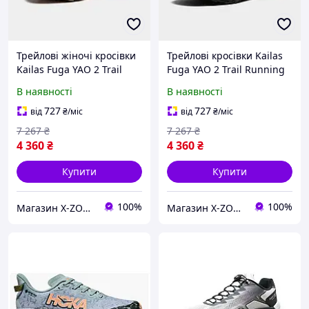
Трейлові жіночі кросівки
Трейлові кросівки Kailas
Kailas Fuga YAO 2 Trail
Fuga YAO 2 Trail Running
Running Shoes Women's,
Shoes Men's, Army Green
В наявності
В наявності
Original Gray (KS2413218)
(KS2413118)
727
727
від
₴
/міс
від
₴
/міс
7 267
₴
7 267
₴
4 360
₴
4 360
₴
Купити
Купити
100%
100%
Магазин X-ZONE
Магазин X-ZONE