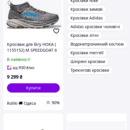
Кросівки Nike
Кросівки зимові
Кросівки Adidas
Adidas кросівки чоловічі
Кросівки літні
Водонепроникний костюм
Кросівки для бігу HOKA (
1155152) M SPEEDGOAT 6
Кросівки merrell
MID GTX 2024 (07D)
В наявності
Шкіряні кросівки
930
від
₴
/міс
Трекінгові кросівки
9 299
₴
Купити
90%
Roliki 🚚 Одеса