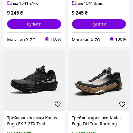
1541
1541
від
₴
/міс
від
₴
/міс
9 245
₴
9 245
₴
Купити
Купити
100%
100%
Магазин X-ZONE
Магазин X-ZONE
Трейлові кросівки Kailas
Трейлові кросівки Kailas
Fuga EX 3 GTX Trail
Fuga DU Trail Running
Running Shoes Women's,
Shoes Men's, Chalky