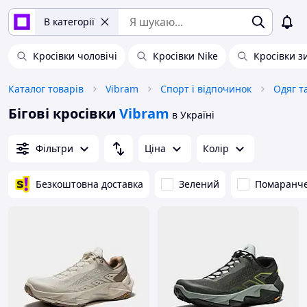
В категорії
Кросівки чоловічі
Кросівки Nike
Кросівки з
Каталог товарів
Vibram
Спорт і відпочинок
Одяг т
Бігові кросівки
Vibram
в Україні
Фільтри
Ціна
Колір
Безкоштовна доставка
Зелений
Помаранч