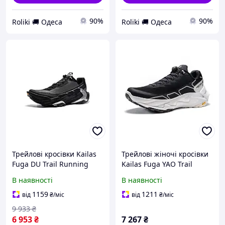
90%
90%
Roliki 🚚 Одеса
Roliki 🚚 Одеса
Трейлові кросівки Kailas
Трейлові жіночі кросівки
Fuga DU Trail Running
Kailas Fuga YAO Trail
Shoes Men's, Black
Running Shoes Women's,
В наявності
В наявності
(KS2413111)
Black
1159
1211
від
₴
/міс
від
₴
/міс
9 933
₴
6 953
₴
7 267
₴