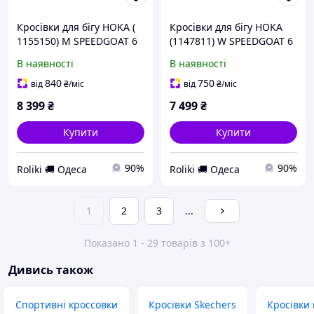
Кросівки для бігу HOKA (
Кросівки для бігу HOKA
1155150) M SPEEDGOAT 6
(1147811) W SPEEDGOAT 6
GTX 2024 (10.5D)
2026 (08.5B)
В наявності
В наявності
840
750
від
₴
/міс
від
₴
/міс
8 399
₴
7 499
₴
Купити
Купити
90%
90%
Roliki 🚚 Одеса
Roliki 🚚 Одеса
1
2
3
...
Показано 1 - 29 товарів з 100+
Дивись також
Спортивні кроссовки
Кросівки Skechers
Кросівки 