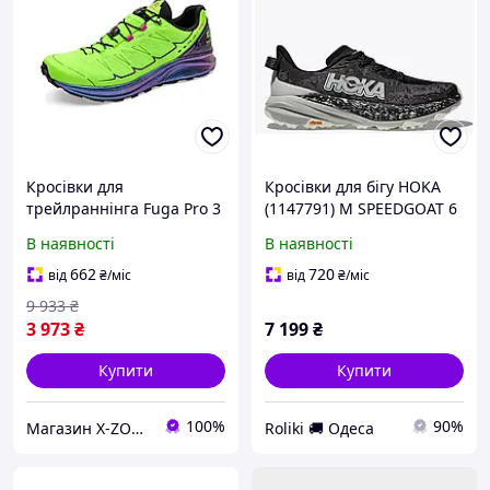
Кросівки для
Кросівки для бігу HOKA
трейлраннінга Fuga Pro 3
(1147791) M SPEEDGOAT 6
Trail Running Shoes
2026 (BKSTR 08.5D)
В наявності
В наявності
Women's
662
720
від
₴
/міс
від
₴
/міс
9 933
₴
3 973
₴
7 199
₴
Купити
Купити
100%
90%
Магазин X-ZONE
Roliki 🚚 Одеса