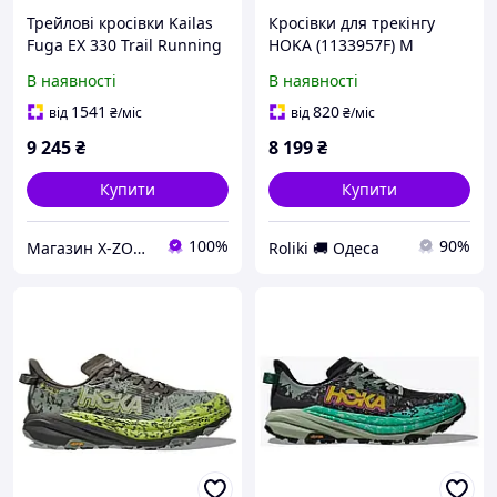
Трейлові кросівки Kailas
Кросівки для трекінгу
Fuga EX 330 Trail Running
HOKA (1133957F) M
Shoes Men's, Black
TRANSPORT GTX 2024
В наявності
В наявності
(KS2613112)
(197634405452)
1541
820
від
₴
/міс
від
₴
/міс
9 245
₴
8 199
₴
Купити
Купити
100%
90%
Магазин X-ZONE
Roliki 🚚 Одеса