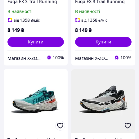
Fuga EX 3 Trail Running
Fuga EX 3 Trail Running
Shoes Men's, Orange/Navy
Shoes Men's, Red
В наявності
В наявності
Blue (KS2413112)
(KS2513108)
1358
1358
від
₴
/міс
від
₴
/міс
8 149
₴
8 149
₴
Купити
Купити
100%
100%
Магазин X-ZONE
Магазин X-ZONE