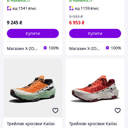
В наявності
В наявності
Black (KS2433251)
(KS2413111)
1541
1159
від
₴
/міс
від
₴
/міс
9 933
₴
9 245
₴
6 953
₴
Купити
Купити
100%
100%
Магазин X-ZONE
Магазин X-ZONE
Трейлові кросівки Kailas
Трейлові кросівки Kailas