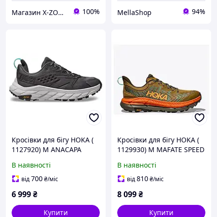
100%
94%
Магазин X-ZONE
MellaShop
Кросівки для бігу HOKA (
Кросівки для бігу HOKA (
1127920) M ANACAPA
1129930) M MAFATE SPEED
BREEZE LOW 2025
4 2025 (197634441900)
В наявності
В наявності
(197634437811)
700
810
від
₴
/міс
від
₴
/міс
6 999
₴
8 099
₴
Купити
Купити