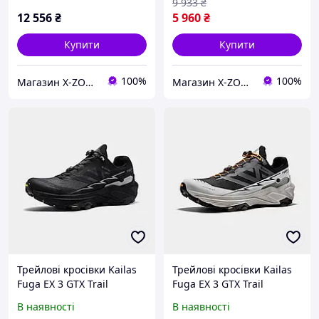
9 933
₴
12 556
₴
5 960
₴
Купити
Купити
100%
100%
Магазин X-ZONE
Магазин X-ZONE
Трейлові кросівки Kailas
Трейлові кросівки Kailas
Fuga EX 3 GTX Trail
Fuga EX 3 GTX Trail
Running Shoes Men's,
Running Shoes Women's,
В наявності
В наявності
Black (KS2433151)
Gray (KS2433251)