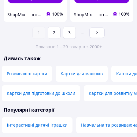
100%
100%
ShopMix — інтернет-магазин сумок та аксесуарів
ShopMix — інтернет-магазин сумок та аксесуарів
1
2
3
...
Показано 1 - 29 товарів з 2000+
Дивись також
Розвиваючі картки
Картки для малюків
Картки д
Картки для підготовки до школи
Картки для розвитку 
Популярні категорії
Інтерактивні дитячі іграшки
Навчальна та розвиваюча