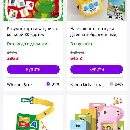
Розумні картки Фігури та
Навчальні картки для
кольори 30 карток
дітей із зображеннями,
навчальні картки для
Дитячий інтерактивний
Готово до відправки
В наявності
дітей вивчення форм та
планшет із картками
кольорів
Жираф, Картридер
247
₴
1 290
₴
Жирафа Всезнайка
236
₴
645
₴
Купити
Купити
91%
84%
WhisperBook
Nemo kids - іграшки та товари для дітей