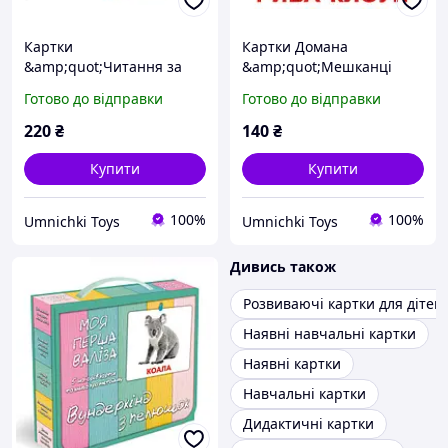
Картки
Картки Домана
&amp;quot;Читання за
&amp;quot;Мешканці
Доманом 120
водойм&amp;quot;,
Готово до відправки
Готово до відправки
слів&amp;quot;, картки
навчальні картки,
Домана, навчальні
розвиваючі картки для
220
₴
140
₴
картки, картки для дітей,
дітей, картинки для
для читання
занять
Купити
Купити
100%
100%
Umnichki Toys
Umnichki Toys
Дивись також
Розвиваючі картки для дітей
Наявні навчальні картки
Наявні картки
Навчальні картки
Дидактичні картки