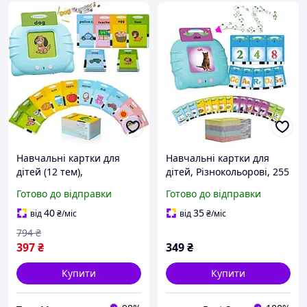
Навчальні картки для
Навчальні картки для
дітей (12 тем),
дітей, Різнокольорові, 255
Інтерактивний планшет
карток 510 слів
Готово до відправки
Готово до відправки
для вивчення англійської
французька англійська
мови з картками, THO
мови
40
35
від
₴
/міс
від
₴
/міс
794
₴
397
₴
349
₴
Купити
Купити