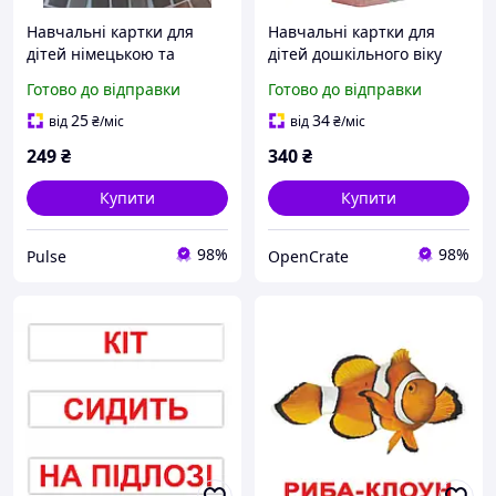
Навчальні картки для
Навчальні картки для
дітей німецькою та
дітей дошкільного віку
англійською мовами
510 слів французька +
Готово до відправки
Готово до відправки
Bildungskarte A /
англійська аудіо
Children's Puzzle Cards
25
34
від
₴
/міс
від
₴
/міс
249
₴
340
₴
Купити
Купити
98%
98%
Pulse
OpenCrate