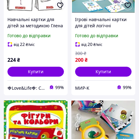
Навчальні картки для
Ігрові навчальні картки
дітей за методикою Глена
для дітей логічні
Домана "Птахи" MKD0018
завдання, розвиток
Готово до відправки
Готово до відправки
Love&Life -online-
мислення
multimarket-
22
20
від
₴
/міс
від
₴
/міс
300
₴
224
₴
200
₴
Купити
Купити
99%
99%
🍓Love&Life🍓: Світ Здоров'я 💋
МИР-K