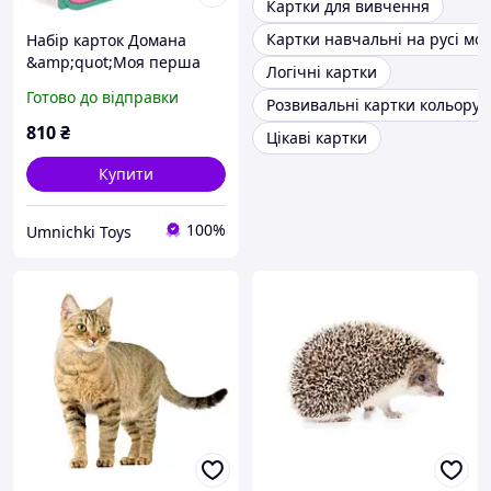
Картки для вивчення
Картки навчальні на русі мо
Набір карток Домана
&amp;quot;Моя перша
Логічні картки
валіза&amp;quot; укр.
Готово до відправки
Розвивальні картки кольору
(ламінація), розвиваючі
картки, навчальні картки
810
₴
Цікаві картки
для дітей
Купити
100%
Umnichki Toys