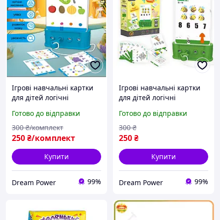
Ігрові навчальні картки
Ігрові навчальні картки
для дітей логічні
для дітей логічні
завдання, розвиток
завдання, розвиток
Готово до відправки
Готово до відправки
мислення
мислення
300
₴/комплект
300
₴
250
₴/комплект
250
₴
Купити
Купити
99%
99%
Dream Power
Dream Power