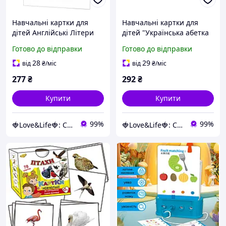
Навчальні картки для
Навчальні картки для
дітей Англійські Літери
дітей "Українська абетка
72949 А 5 формат 200х150
велика" 116761 А5
Готово до відправки
Готово до відправки
мм Love&Life -online-
Love&Life -online-
multimarket-
multimarket-
28
29
від
₴
/міс
від
₴
/міс
277
₴
292
₴
Купити
Купити
99%
99%
🍓Love&Life🍓: Світ Здоров'я 💋
🍓Love&Life🍓: Світ Здоров'я 💋