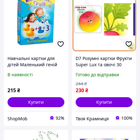
Навчальні картки для
D7 Розумні картки Фрукти
дітей Маленький геній
Super Lux та овочі 30
Strateg українською
карток навчальні картки
В наявності
Готово до відправки
мовою для розвитку
для дітей з
математичних здібностей
транскрипцією на у
244
₴
3+ 48 карток
MOD58L
215
₴
230
₴
Купити
Купити
92%
100%
ShopMob
Твоя Крамниця