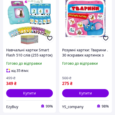
Навчальні картки Smart
Розумні картки: Тварини .
Flash 510 слів (255 карток)
30 яскравих картинок з
Різнокольорові аудіо для
назвами тварин на укр та
Готово до відправки
Готово до відправки
дітей англійська
англ мові.Навчальні
французька мова
книги для дітей
35
від
₴
/міс
499
₴
500
₴
349
₴
275
₴
Купити
Купити
99%
98%
EzyBuy
YS_company