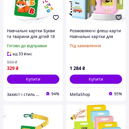
Навчальні картки Букви
Розмовляючі флеш-карти
та тварини для дітей 18
Навчальні картки для
карт картон Україна MC-
дітей Флеш-карти
Готово до відправки
Під замовлення
8580
Розмови 112 аркушів 224
слова 2, 3, 4, 5, 6 років
33
від
₴
/міс
Монтессорі
559
₴
329
₴
1 284
₴
Купити
Купити
94%
95%
Захист і стиль — в одному магазині
MellaShop