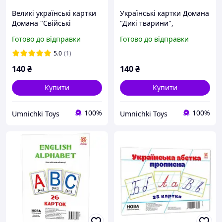
Великі українські картки
Українські картки Домана
Домана "Свійські
"Дикі тварини",
тварини", навчальні
навчальні картки,
Готово до відправки
Готово до відправки
картки, картки для дітей,
розвиваючі картки для
розвиваючі картки
дітей, картки з
5.0
(1)
тваринами
140
₴
140
₴
Купити
Купити
100%
100%
Umnichki Toys
Umnichki Toys