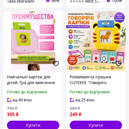
98%
100%
Тахо-Магазин
⭐⭐⭐⭐⭐ Best Shop
Навчальні картки для
Розвиваюча іграшка
дітей, Гра для вивчення
CUTEEEE "Говорячі
англійських слів (12 тем),
картки" німецька мова,
Готово до відправки
Готово до відправки
NOX
224 слова, 112
двосторонніх карток,
40
25
від
₴
/міс
від
₴
/міс
навчальний набір для
790
₴
280
₴
дітей
395
₴
249
₴
Купити
Купити