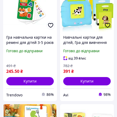
Гра навчальна картки на
Навчальні картки для
ремені для дітей 3-5 років
дітей, Гра для вивчення
для вивчення літер і
англійських слів (12 тем),
Готово до відправки
Готово до відправки
тварин
AVI
39
від
₴
/міс
491
₴
782
₴
245
.50
₴
391
₴
Купити
Купити
86%
98%
Trendovo
Avi