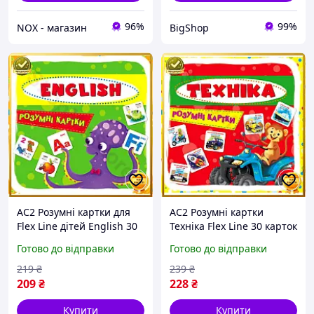
96%
99%
NOX - магазин
BigShop
AC2 Розумні картки для
AC2 Розумні картки
Flex Line дітей English 30
Техніка Flex Line 30 карток
карток укр англ
укр англ для дітей
Готово до відправки
Готово до відправки
навчальні ігрові картки
навчальні картки з
для вивчення DE
транскрипцією MOD58 DE
219
₴
239
₴
209
₴
228
₴
Купити
Купити