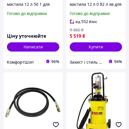
мастила 12 л 50 1 для
мастила 12 л 0 82 л хв для
машин 2 колеса жовтий
машин та обладнання
Готово до відправки
Готово до відправки
Mar-pol BT-0693
жовтий Mar-pol HE1034
552
від
₴
/міс
9 382
₴
Ціну уточнюйте
5 519
₴
Написати
Купити
96%
94%
КомфортШоп
Захист і стиль — в одному магазині