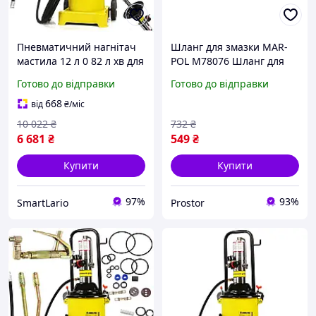
Пневматичний нагнітач
Шланг для змазки MAR-
мастила 12 л 0 82 л хв для
POL M78076 Шланг для
машин Mar-pol LS-2320
змазки форсунок 2 м
Готово до відправки
Готово до відправки
668
від
₴
/міс
10 022
₴
732
₴
6 681
₴
549
₴
Купити
Купити
97%
93%
SmartLario
Prostor