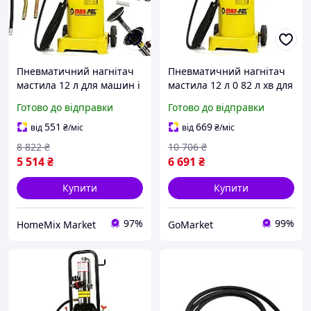
Пневматичний нагнітач
Пневматичний нагнітач
мастила 12 л для машин і
мастила 12 л 0 82 л хв для
обладнання Mar-pol
машин 2 колеса жовтий
Готово до відправки
Готово до відправки
жовтий
Mar-pol GR-6217
551
669
від
₴
/міс
від
₴
/міс
8 822
₴
10 706
₴
5 514
₴
6 691
₴
Купити
Купити
97%
99%
HomeMix Market
GoMarket