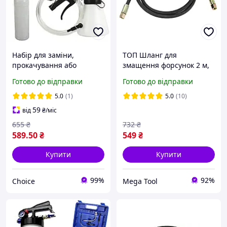
Набір для заміни,
ТОП Шланг для
прокачування або
змащення форсунок 2 м,
чищення гальмівної
шланг підведення масла
Готово до відправки
Готово до відправки
рідини 5-8 барів Mar-Pol
M78076.
M57697
5.0
(1)
5.0
(10)
59
від
₴
/міс
655
₴
732
₴
589
.50
₴
549
₴
Купити
Купити
99%
92%
Choice
Mega Tool