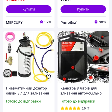
Купити
Купити
97%
98%
MERCURY
"АвтоДім"
Пневматичний дозатор
Каністра 8 літрів для
оливи 8 л для заливання
зливання автомобільної
оливи, АКПП Mar-Pol
оливи, антифризу Mar-Pol
Готово до відправки
Готово до відправки
M78319
M78312
5.0
(1)