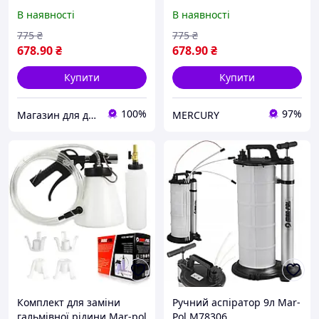
,антифризу ,оливи Mar-
,антифризу ,оливи Mar-
В наявності
В наявності
Pol M78312
Pol M78312
775
₴
775
₴
678
.90
₴
678
.90
₴
Купити
Купити
100%
97%
Магазин для дорослих
MERCURY
Комплект для заміни
Ручний аспіратор 9л Mar-
гальмівної рідини Mar-pol
Pol M78306