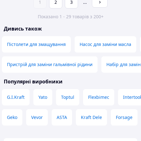
1
2
3
...
Показано 1 - 29 товарів з 200+
Дивись також
Пістолети для змащування
Насос для заміни масла
Пристрій для заміни гальмівної рідини
Набір для замі
Популярні виробники
G.I.Kraft
Yato
Toptul
Flexbimec
Intertoo
Geko
Vevor
ASTA
Kraft Dele
Forsage