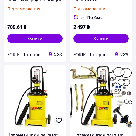
M57697
Під замовлення
Під замовлення
416
від
₴
/міс
709
.61
₴
2 497
₴
Купити
Купити
95%
95%
FORIK - Інтернет гіпермаркет
FORIK - Інтернет гіпермаркет
Пневматичний нагнітач
Пневматичний нагнітач