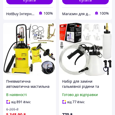
Купити
Купити
100%
100%
HotBuy Інтернет-магазин
Магазин для дорослих
Пневматична
Набір для заміни
автоматична мастильна
гальмівної рідини та
установка 12 літрів 6-8
прокачування гальмівних
В наявності
Готово до відправки
Бар Mar-Pol M78059
систем та зчеплення Mar-
Pol 0.75 л 6-12 бар
891
77
від
₴
/міс
від
₴
/міс
(M57697)
6 205
₴
5 348
.90
₴
770
₴