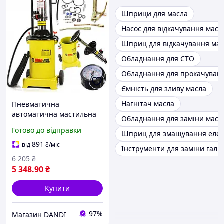
Шприци для масла
Насос для відкачування масл
Шприц для відкачування ма
Обладнання для СТО
Обладнання для прокачуван
Ємність для зливу масла
Нагнітач масла
Пневматична
автоматична мастильна
Обладнання для заміни масл
установка 12 літрів 6-8
Готово до відправки
Шприц для змащування еле
Бар Mar-Pol M78059
891
від
₴
/міс
Інструменти для заміни галь
6 205
₴
5 348
.90
₴
Купити
97%
Магазин DANDI