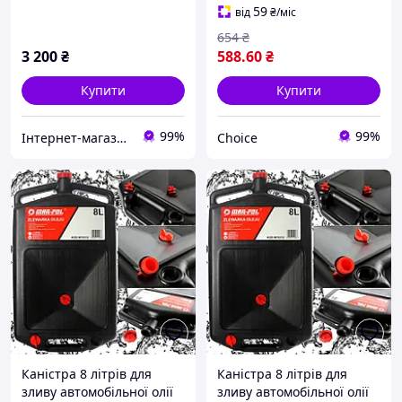
59
від
₴
/міс
654
₴
3 200
₴
588
.60
₴
Купити
Купити
99%
99%
Інтернет-магазин "DomTehno" ЗАВЖДИ НИЗЬКІ ЦІНИ
Choice
Каністра 8 літрів для
Каністра 8 літрів для
зливу автомобільної олії
зливу автомобільної олії