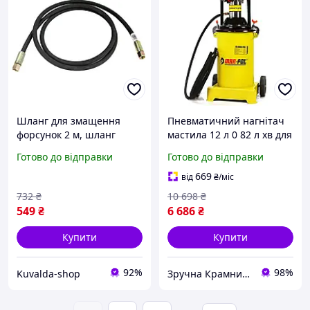
Шланг для змащення
Пневматичний нагнітач
форсунок 2 м, шланг
мастила 12 л 0 82 л хв для
підведення масла для
машин та обладнання
Готово до відправки
Готово до відправки
обладнання Mar-Pol
жовтий Mar-pol MK-2128
M78076
669
від
₴
/міс
732
₴
10 698
₴
549
₴
6 686
₴
Купити
Купити
92%
98%
Kuvalda-shop
Зручна Крамниця