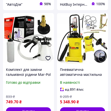
98%
100%
"АвтоДім"
HotBuy Інтернет-магазин
Комплект для заміни
Пневматична
гальмівної рідини Mar-Pol
автоматична мастильна
M57697 0,75 л, 5 8 бар
установка 12 літрів 6-8
Готово до відправки
В наявності
Бар Mar-Pol M78059
891
від
₴
/міс
833
₴
6 205
₴
749
.70
₴
5 348
.90
₴