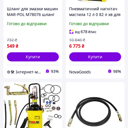
Шланг для змазки машин
Пневматичний нагнітач
MAR-POL M78076 шланг
мастила 12 л 0 82 л хв для
для обладнання
машин жовтий Mar-pol
Готово до відправки
Готово до відправки
GN-6217
678
від
₴
/міс
732
₴
10 840
₴
549
₴
6 775
₴
Купити
Купити
93%
98%
⚙️🛠 Інтернет-магазин ALORA
NovaGoods