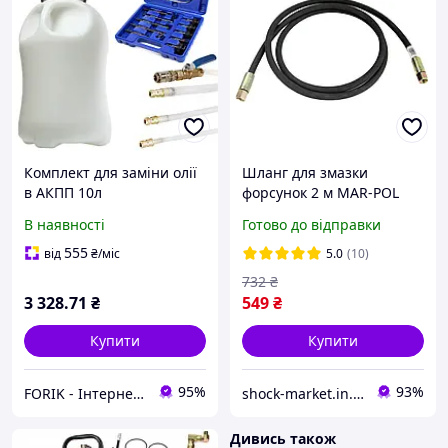
Комплект для заміни олії
Шланг для змазки
в АКПП 10л
форсунок 2 м MAR-POL
адаптер+аспіратор Mar-
M78076 гумовий шланг
В наявності
Готово до відправки
Pol M78341
555
від
₴
/міс
5.0
(10)
732
₴
3 328
.71
₴
549
₴
Купити
Купити
95%
93%
FORIK - Інтернет гіпермаркет
shock-market.in.ua
Дивись також