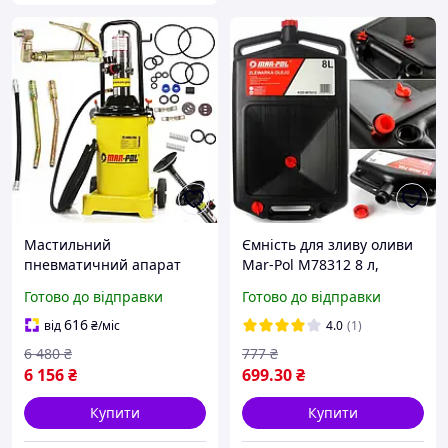
Мастильний
Ємність для зливу оливи
пневматичний апарат
Mar-Pol M78312 8 л,
для густого мастила Mar-
поліпропілен
Готово до відправки
Готово до відправки
Pol 12 л 6-8 Бар
автоматичний зі шлангом
616
від
₴
/міс
4.0
(1)
5 м (M78059)
6 480
₴
777
₴
6 156
₴
699
.30
₴
Купити
Купити