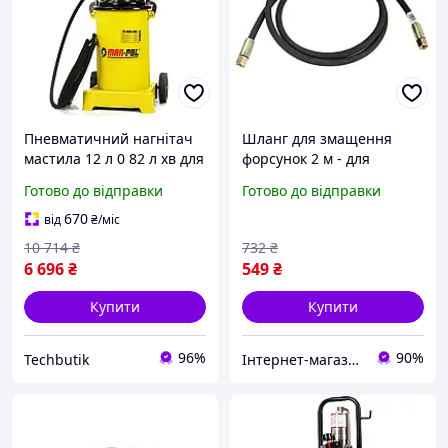
Пневматичний нагнітач
Шланг для змащення
мастила 12 л 0 82 л хв для
форсунок 2 м - для
машин Mar-pol PS-0693
обслуговування
Готово до відправки
Готово до відправки
обладнання Шланг
підведення масла M78076
670
від
₴
/міс
10 714
₴
732
₴
6 696
₴
549
₴
Купити
Купити
96%
90%
Techbutik
Інтернет-магазин ➤ Вулкан🔸