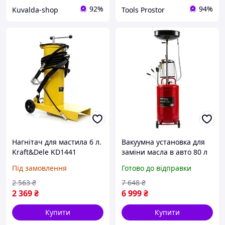
92%
94%
Kuvalda-shop
Tools Prostor
Нагнітач для мастила 6 л.
Вакуумна установка для
Kraft&Dele KD1441
заміни масла в авто 80 л
ножний нагнітач мастила
Kraft Dele KD10520_2K
Під замовлення
Готово до відправки
пнемоустановка
2 563
₴
7 648
₴
2 369
₴
6 999
₴
Купити
Купити