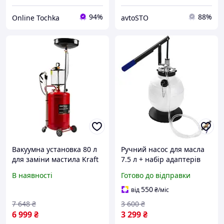
94%
88%
Online Tochka
avtoSTO
Вакуумна установка 80 л
Ручний насос для масла
для заміни мастила Kraft
7.5 л + набір адаптерів
Dele KD10520 2K
Kraft & Dele KD12500
В наявності
Готово до відправки
відсмоктувач мастила
550
від
₴
/міс
7 648
₴
3 600
₴
6 999
₴
3 299
₴