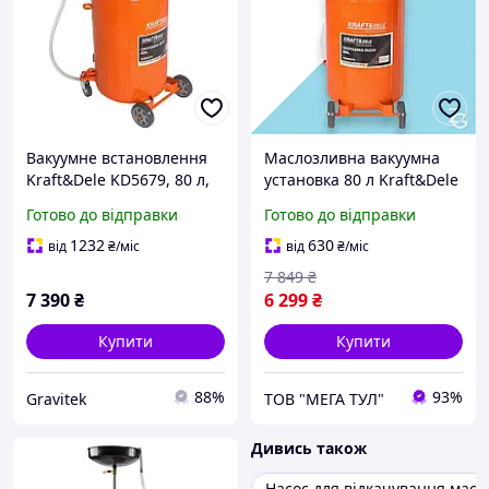
Вакуумне встановлення
Маслозливна вакуумна
Kraft&Dele KD5679, 80 л,
установка 80 л Kraft&Dele
пневматичний олійний
KD5679 вакуумна
Готово до відправки
Готово до відправки
екстрактор, для авто та
установка для
мото
відкачування масел
1232
630
від
₴
/міс
від
₴
/міс
екстрактор олії
7 849
₴
7 390
₴
6 299
₴
Купити
Купити
88%
93%
Gravitek
ТОВ "МЕГА ТУЛ"
Дивись також
Насос для відкачування масл