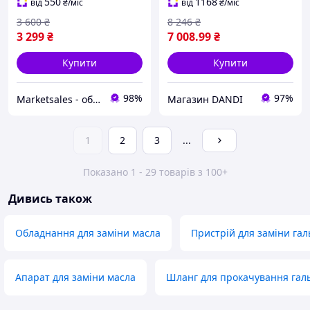
СТО та гаража
550
1168
від
₴
/міс
від
₴
/міс
3 600
₴
8 246
₴
3 299
₴
7 008
.99
₴
Купити
Купити
98%
97%
Marketsales - обладнання та інструменти
Магазин DANDI
1
2
3
...
Показано 1 - 29 товарів з 100+
Дивись також
Обладнання для заміни масла
Пристрій для заміни гал
Апарат для заміни масла
Шланг для прокачування галь