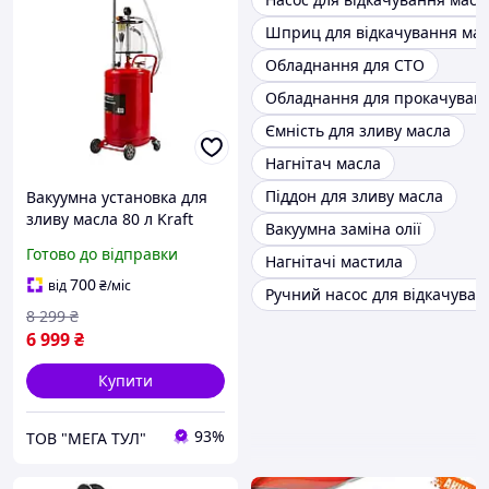
Шприц для відкачування ма
Обладнання для СТО
Обладнання для прокачуван
Ємність для зливу масла
Нагнітач масла
Піддон для зливу масла
Вакуумна установка для
зливу масла 80 л Kraft
Вакуумна заміна олії
Dele KD10520_2K
Готово до відправки
Нагнітачі мастила
Установка для зливу
масла
700
від
₴
/міс
Ручний насос для відкачуван
8 299
₴
6 999
₴
Купити
93%
ТОВ "МЕГА ТУЛ"