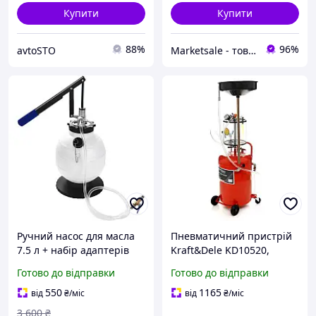
Купити
Купити
88%
96%
avtoSTO
Marketsale - товари зі знижкою
Ручний насос для масла
Пневматичний пристрій
7.5 л + набір адаптерів
Kraft&Dele KD10520,
Kraft & Dele KD12500
пристрій для зливу
Готово до відправки
Готово до відправки
оливи, відкачка моторної
оливи
550
1165
від
₴
/міс
від
₴
/міс
3 600
₴