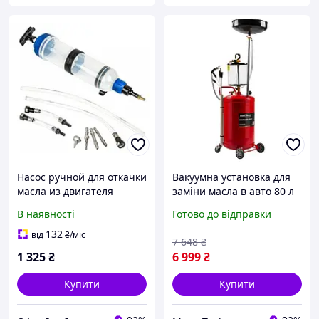
Насос ручной для откачки
Вакуумна установка для
масла из двигателя
заміни масла в авто 80 л
Kraftdele Kd1456
Kraft Dele KD10520_2K
В наявності
Готово до відправки
вакуумний відсмоктувач
масла
132
від
₴
/міс
7 648
₴
1 325
₴
6 999
₴
Купити
Купити