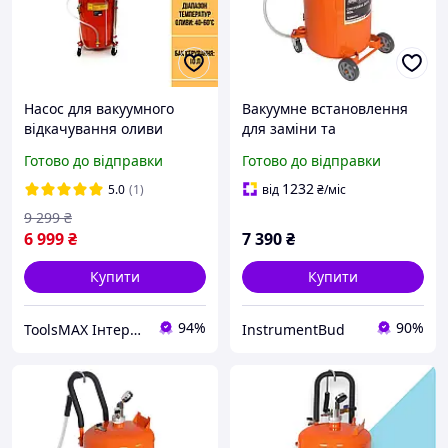
Насос для вакуумного
Вакуумне встановлення
відкачування оливи
для заміни та
Kraft&Dele KD10520, 80 л
відкачування оливи
Готово до відправки
Готово до відправки
із мірною колбою для
Kraft&Dele KD5679,
видалення
олійний екстрактор 80 л,
1232
5.0
(1)
від
₴
/міс
відпрацьованої оливи
оливовідсмоктувач
9 299
₴
пневматичний
6 999
₴
7 390
₴
Купити
Купити
94%
90%
ToolsMAX Інтернет-магазин на максимум
InstrumentBud