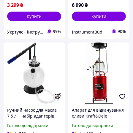
3 299
₴
6 990
₴
Купити
Купити
99%
90%
Укртулс - інструменти та обладнання
InstrumentBud
Ручний насос для масла
Апарат для відкачування
7.5 л + набір адаптерів
оливи Kraft&Dele
Kraft & Dele KD12500
KD10520, 80 л, вакуумний
Готово до відправки
Готово до відправки
масловідсмоктувач для