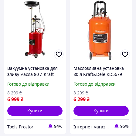
Вакуумна установка для
Маслозливна установка
зливу масла 80 л Kraft
80 л Kraft&Dele KD5679
Dele KD10520_2K
вакуумний відсмоктувач
Готово до відправки
Готово до відправки
Установка для зливу
масла для СТО
масла
8 299
₴
8 299
₴
6 999
₴
6 299
₴
Купити
Купити
94%
95%
Tools Prostor
Інтернет магазин 🛠 Men’s Tool