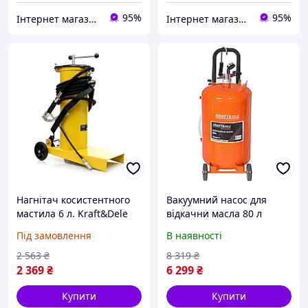
95%
95%
Інтернет магазин 🛠 Men’s Tool
Інтернет магазин 🛠 Men’s Tool
Нагнітач косистентного
Вакуумний насос для
мастила 6 л. Kraft&Dele
відкачни масла 80 л
KD1441 Нагнітач олії
Kraft&Dele KD5679
Під замовлення
В наявності
установка для вакуумної
відкачки мастила
2 563
₴
8 319
₴
2 369
₴
6 299
₴
Купити
Купити