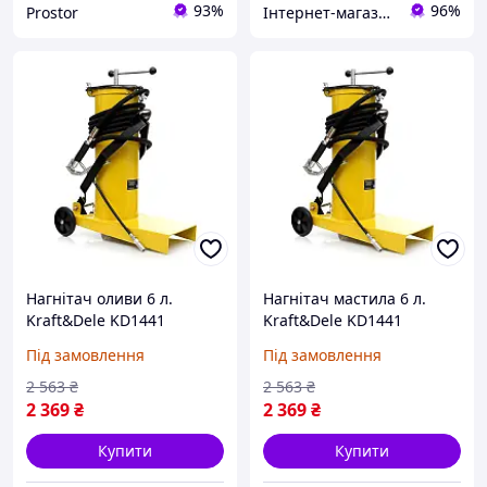
93%
96%
Prostor
Інтернет-магазин kilowat.in.ua
Нагнітач оливи 6 л.
Нагнітач мастила 6 л.
Kraft&Dele KD1441
Kraft&Dele KD1441
нагнітач масла
Нагнітач олії
Під замовлення
Під замовлення
2 563
₴
2 563
₴
2 369
₴
2 369
₴
Купити
Купити