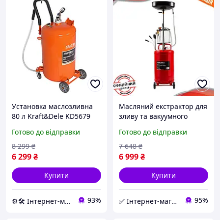
Установка маслозливна
Масляний екстрактор для
80 л Kraft&Dele KD5679
зливу та вакуумного
вакуумний відсмоктувач
відкачування оливи з
Готово до відправки
Готово до відправки
мастила для СТО
мірною колбою Kraft Dele
KD10520, 80 л.
8 299
₴
7 648
₴
6 299
₴
6 999
₴
Купити
Купити
93%
95%
⚙️🛠 Інтернет-магазин ALORA
✅ Інтернет-магазин ➤ KRAFT & DELE