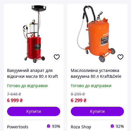
Вакуумний апарат для
Маслозливна установка
відкачки масла 80 л Kraft
вакуумна 80 л Kraft&Dele
Dele KD10520_2K апарат
KD5679 пристрій для
Готово до відправки
Готово до відправки
для зливу масла
відкачки та збору
мастила
7 648
₴
8 299
₴
6 999
₴
6 299
₴
Купити
Купити
93%
92%
Powertools
Roza Shop