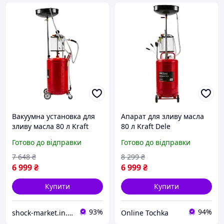
Вакуумна установка для
Апарат для зливу масла
зливу масла 80 л Kraft
80 л Kraft Dele
Dele KD10520_2K
KD10520_2K Установка
Готово до відправки
Готово до відправки
установка для зливу
для зливу масла
масла
7 648
₴
8 299
₴
6 999
₴
6 999
₴
Купити
Купити
93%
94%
shock-market.in.ua
Online Tochka