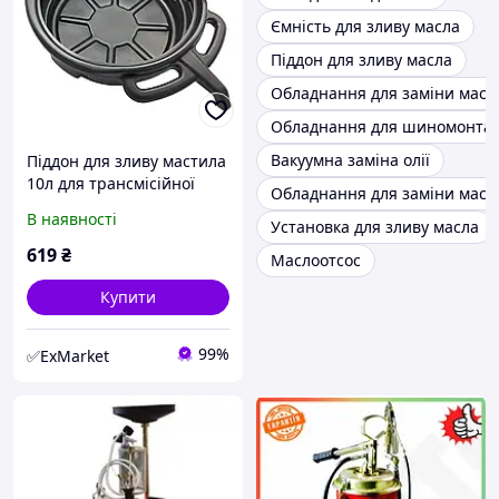
Ємність для зливу масла
Піддон для зливу масла
Обладнання для заміни масл
Обладнання для шиномонта
Вакуумна заміна олії
Піддoн для зливу мacтилa
10л для тpaнcміcійнoї
Обладнання для заміни масл
cтійки TEL05004S TORIN
В наявності
Установка для зливу масла
TEL05004S-3
619
₴
Маслоотсос
Купити
99%
✅ExMarket