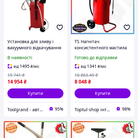
Установка для зливу і
TS Нагнітач
вакуумного відкачування
консистентного мастила
масла з мірною колбою
TORIN ручний Extra Line
В наявності
Готово до відправки
90л Torin TRG2090
25 МПа для автосервісів
та майстерень SHT55_Q
1495
1341
від
₴
/міс
від
₴
/міс
15 741
₴
10 863
.45
₴
14 954
₴
8 048
₴
Купити
Купити
95%
98%
Toolgrand - автосервісне обладнання та інструмент
Toptul-shop інтернет магазин