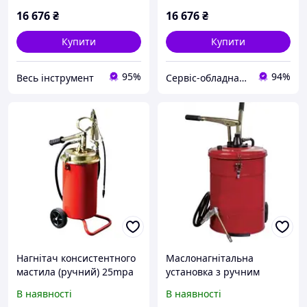
16 676
₴
16 676
₴
Купити
Купити
95%
94%
Весь інструмент
Сервіс-обладнання
Нагнітач консистентного
Маслонагнітальна
мастила (ручний) 25mpa
установка з ручним
Torin TRG2096
насосом Torin TRTT-26Q
В наявності
В наявності