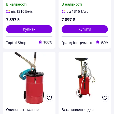
TRG2096
TRG2096
В наявності
В наявності
1316
1316
від
₴
/міс
від
₴
/міс
7 897
₴
7 897
₴
Купити
Купити
100%
97%
Toptul Shop
Гранд Інструмент
Оливонагнітальне
Встановлення для