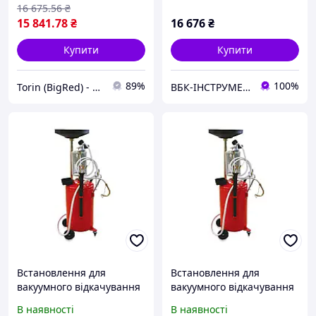
16 675
.56
₴
15 841
.78
₴
16 676
₴
Купити
Купити
89%
100%
Torin (BigRed) - гаражне обладнання
ВБК-ІНСТРУМЕНТ
Встановлення для
Встановлення для
вакуумного відкачування
вакуумного відкачування
оливи з мірною колбою
оливи з мірною колбою
В наявності
В наявності
(90 л) TORIN TRG2090
(90 л) TORIN TRG2090