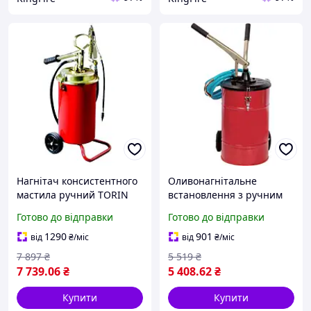
Нагнітач консистентного
Оливонагнітальне
мастила ручний TORIN
встановлення з ручним
TRG2096
насосом TORIN TRTT-26Q
Готово до відправки
Готово до відправки
1290
901
від
₴
/міс
від
₴
/міс
7 897
₴
5 519
₴
7 739
.06
₴
5 408
.62
₴
Купити
Купити