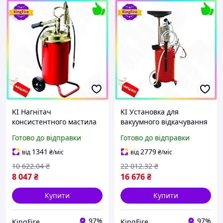
KI Нагнітач
KI Установка для
консистентного мастила
вакуумного відкачування
TORIN Feel Happy ручний
Feel Happy масла TORIN з
Готово до відправки
Готово до відправки
для автосервісів та
мірною колбою 90л для
майстерень змащувальне
автосервісів та автолюби
1341
2779
від
₴
/міс
від
₴
/міс
обладнання FIR41_R
FIR41_R
10 622
.04
₴
22 012
.32
₴
8 047
₴
16 676
₴
Купити
Купити
97%
97%
KingFire
KingFire