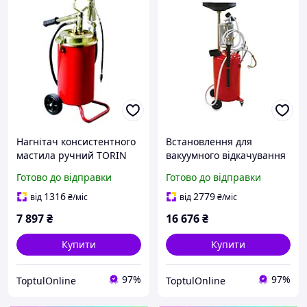
Нагнітач консистентного
Встановлення для
мастила ручний TORIN
вакуумного відкачування
TRG2096
оливи з мірною колбою
Готово до відправки
Готово до відправки
(90 л) TORIN TRG2090
1316
2779
від
₴
/міс
від
₴
/міс
7 897
₴
16 676
₴
Купити
Купити
97%
97%
ToptulOnline
ToptulOnline