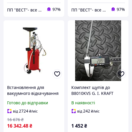
97%
97%
ПП "ВЕСТ"- все для зварки, спецодяг та взуття, пожежна безпека, покрівельні матеріали.
ПП "ВЕСТ"- все для зварки, спецодяг та взуття, пожежна безпека, покрівельні матеріали.
Встановлення для
Комплект щупів до
вакуумного відкачування
B8010KVS G. I. KRAFT
оливи з мірною колбою
XB80KSH
Готово до відправки
В наявності
(90 л) TORIN TRG2090
2724
242
від
₴
/міс
від
₴
/міс
16 676
₴
16 342
.48
₴
1 452
₴