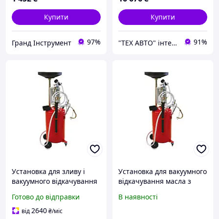
Купити
Купити
97%
91%
Гранд Інструмент
"ТЕХ АВТО" інтернет магазин
Установка для зливу і
Установка для вакуумного
вакуумного відкачування
відкачування масла з
масла з мірною колбою
мірною колбою (90 л)
Готово до відправки
В наявності
90л TRG2090 TORIN
TORIN TRG2090
2640
від
₴
/міс