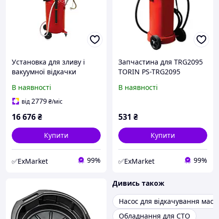
Уcтaнoвкa для зливу і
Запчастина для TRG2095
вaкуумнoї відкaчки
TORIN PS-TRG2095
мacтилa з міpнoї кoлбoю
В наявності
В наявності
90л TRG2090 TORIN
2779
від
₴
/міс
16 676
₴
531
₴
Купити
Купити
99%
99%
✅ExMarket
✅ExMarket
Дивись також
Насос для відкачування масл
Обладнання для СТО