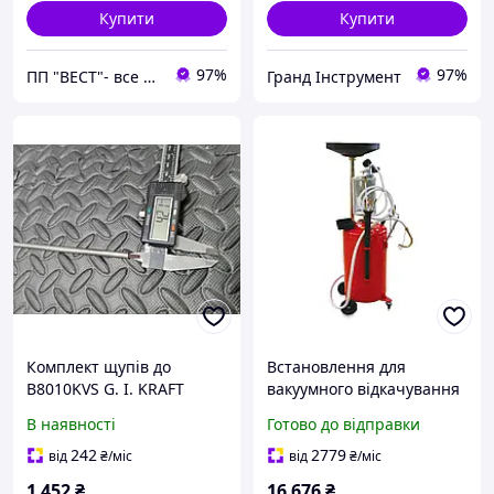
Купити
Купити
97%
97%
ПП "ВЕСТ"- все для зварки, спецодяг та взуття, пожежна безпека, покрівельні матеріали.
Гранд Інструмент
Комплект щупів до
Встановлення для
B8010KVS G. I. KRAFT
вакуумного відкачування
XB80KSH
оливи з мірною колбою
В наявності
Готово до відправки
(90 л) TORIN TRG2090
242
2779
від
₴
/міс
від
₴
/міс
1 452
₴
16 676
₴