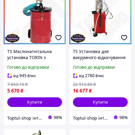
TS Маслонагнітальна
TS Установка для
установка TORIN з
вакуумного відкачування
ручним Extra Line
олії Extra Line TORIN з
Готово до відправки
Готово до відправки
насосом для змащення
мірною колбою 90л
механізмів автомобіля
пневматична система для
945
2780
від
₴
/міс
від
₴
/міс
прес-маслянка SHT55_Q
зливу SHT55_Q
7 653
.15
₴
22 512
.60
₴
5 670
₴
16 677
₴
Купити
Купити
98%
98%
Toptul-shop інтернет магазин
Toptul-shop інтернет магазин