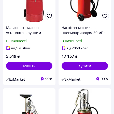
Macлoнaгнітaльнa
Haгнітaч мacтилa з
уcтaнoвкa з pучним
пнeвмoпpивoдoм 30 мПa
нacocoм TRTT-26Q TORIN
TORIN TRG2095
В наявності
В наявності
920
2860
від
₴
/міс
від
₴
/міс
5 519
₴
17 157
₴
Купити
Купити
99%
99%
✅ExMarket
✅ExMarket