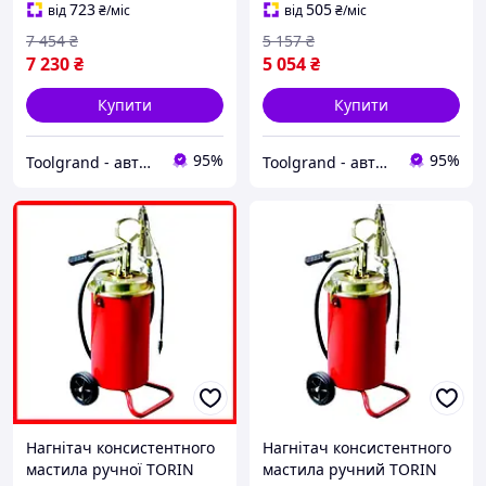
723
505
від
₴
/міс
від
₴
/міс
7 454
₴
5 157
₴
7 230
₴
5 054
₴
Купити
Купити
95%
95%
Toolgrand - автосервісне обладнання та інструмент
Toolgrand - автосервісне обладнання та інструмент
Нагнітач консистентного
Нагнітач консистентного
мастила ручної TORIN
мастила ручний TORIN