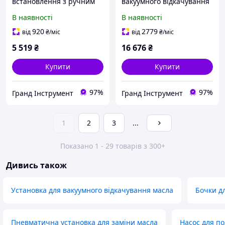
встановлення з ручним
вакуумного відкачування
насосом TORIN TRTT-26Q
оливи з мірною колбою
В наявності
В наявності
(90 л) TORIN TRG2090
920
2779
від
₴
/міс
від
₴
/міс
5 519
₴
16 676
₴
Купити
Купити
97%
97%
Гранд Інструмент
Гранд Інструмент
1
2
3
...
Показано 1 - 29 товарів з 300+
Дивись також
Установка для вакуумного відкачування масла
Бочки д
Пневматична установка для заміни масла
Насос для по