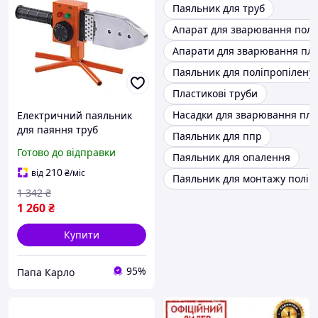
Паяльник для труб
Апарат для зварювання полі
Апарати для зварювання пла
Паяльник для поліпропілену
Пластикові труби
Насадки для зварювання пла
Електричний паяльник
для паяння труб
Паяльник для ппр
пластикових ТехАС PAK
Готово до відправки
Паяльник для опалення
TA-WP1200 (1200 Вт, 50-
300 °C, кейс)
210
від
₴
/міс
Паяльник для монтажу поліп
1 342
₴
1 260
₴
Купити
95%
Папа Карло