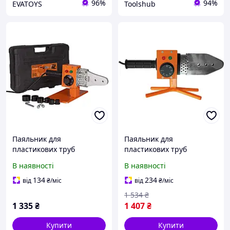
96%
94%
EVATOYS
Toolshub
Паяльник для
Паяльник для
пластикових труб
пластикових труб
(поліпропіленових труб)
(поліпропіленових труб)
В наявності
В наявності
Tex.AC ТА-01-700 : 600 Вт,
Tex.AC TA-WP1200 :
20-32мм насадки,
1200Вт,
134
234
від
₴
/міс
від
₴
/міс
зварювання полімерних
20/25/32/40/50/63мм
1 534
₴
труб
насадки (00472)
1 335
₴
1 407
₴
Купити
Купити