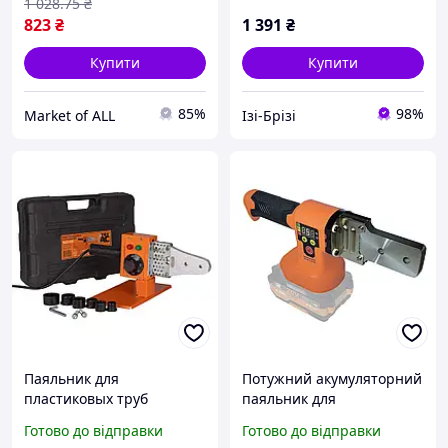
1 028
.75
₴
труб
823
₴
1 391
₴
Купити
Купити
85%
98%
Market of ALL
Ізі-Брізі
Паяльник для
Потужний акумуляторний
пластиковых труб
паяльник для
(полипропиленовых труб)
пластикових труб Tex.AC
Готово до відправки
Готово до відправки
Tex.AC ТА-01-700: 600 Вт,
TAOE-PWM350 : без АКБ