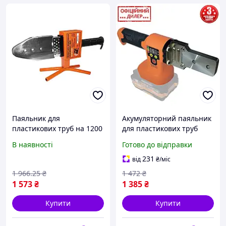
Паяльник для
Акумуляторний паяльник
пластикових труб на 1200
для пластикових труб
Вт Tex.AC TA-WP1200 з 6-
Tex.AC TAOE-PWM350 (Без
В наявності
Готово до відправки
ма насадками в кейсі EVT
АКБ і ЗП, 32/25/20 мм, 50-
350 °C, Кейс)
231
від
₴
/міс
1 966
.25
₴
1 472
₴
1 573
₴
1 385
₴
Купити
Купити