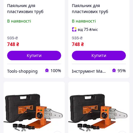
Паяльник для
Паяльник для
пластикових труб
пластикових труб
(поліпропіленових труб)
(поліпропіленових труб)
В наявності
В наявності
Tex.AC ТА-01-700 : 600 Вт,
Tex.AC ТА-01-700 : 600 Вт,
20-32мм насадки,
20-32мм насадки,
75
від
₴
/міс
зварювання полімерних
зварювання полімерних
935
₴
935
₴
труб
труб TEX25
748
₴
748
₴
Купити
Купити
100%
95%
Tools-shopping
Інструмент Маркет 777