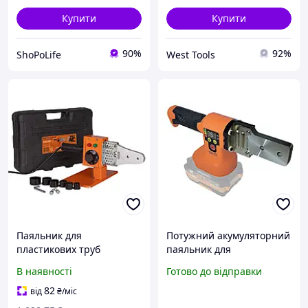
Купити
Купити
90%
92%
ShoPoLife
West Tools
Паяльник для
Потужний акумуляторний
пластикових труб
паяльник для
(поліпропіленових труб)
пластикових труб Tex.AC
В наявності
Готово до відправки
Tex.AC ТА-01-700 : 600 Вт,
TAOE-PWM350 : без АКБ
20-32мм насадки,
(TAOE-PWM350) IZI
82
від
₴
/міс
зварювання полімерних