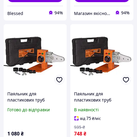
94%
94%
Blessed
Магазин якісного інструменту Tools Shop 24/7
Паяльник для
Паяльник для
пластикових труб
пластикових труб
(поліпропіленових труб)
(поліпропіленових труб)
Готово до відправки
В наявності
Tex.AC ТА-01-700: 600 Вт,
Tex.AC ТА-01-700 : 600 Вт,
20-32 мм насадки SPL
20-32мм насадки,
75
від
₴
/міс
зварювання полімерних
935
₴
труб WES26
1 080
₴
748
₴