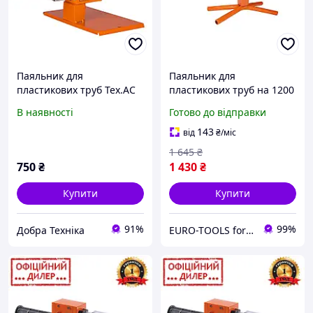
Паяльник для
Паяльник для
пластикових труб Tex.AC
пластикових труб на 1200
ТА-01-700 20-32мм 600Вт
Вт Tex.AC TA-WP1200 з 6-
В наявності
Готово до відправки
ма насадками в кейсі
143
від
₴
/міс
1 645
₴
750
₴
1 430
₴
Купити
Купити
91%
99%
Добра Техніка
EURO-TOOLS for HOME