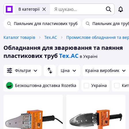
В категорії
Паяльник для пластикових труб
Паяльник для тру
Каталог товарів
Tex.AC
Обладнання для зварювання та паяння
пластикових труб
Tex.AC
в Україні
Фільтри
Ціна
Країна виробник
Безкоштовна доставка Rozetka
Україна
Ки