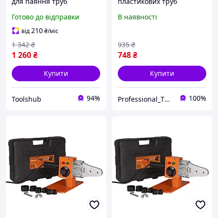
для паяння труб
пластикових труб
пластикових ТехАС TSH
(поліпропіленових труб)
Готово до відправки
В наявності
TA-WP1200 (1200 Вт, 50-
Tex.AC ТА-01-700 : 600 Вт,
300 °C, кейс)
20-32мм насадки,
210
від
₴
/міс
зварювання полімерних
1 342
₴
935
₴
труб PPO26
1 260
₴
748
₴
Купити
Купити
94%
100%
Toolshub
Professional_TOOLS