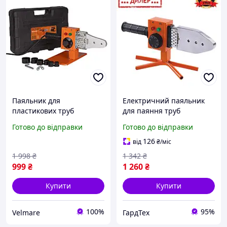
Паяльник для
Електричний паяльник
пластикових труб
для паяння труб
(поліпропіленових труб)
пластикових ТехАС GRT
Готово до відправки
Готово до відправки
Tex.AC ТА-01-700 : 600 Вт,
TA-WP1200 (1200 Вт, 50-
20-32мм насадки,
300 °C, кейс)
126
від
₴
/міс
зварювання полімерних
1 998
₴
1 342
₴
труб VER26
999
₴
1 260
₴
Купити
Купити
100%
95%
Velmare
ГардТех