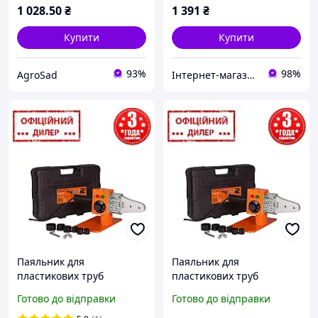
20-32 мм насадки, 600 Вт
(TAOE-PWM350)(11)
1 028
.50
₴
1 391
₴
AGR
Купити
Купити
93%
98%
AgroSad
Інтернет-магазин "Shop Hub"
Паяльник для
Паяльник для
пластикових труб
пластикових труб
(поліпропіленових труб)
(поліпропіленових труб)
Готово до відправки
Готово до відправки
ТехАС STP ТА-01-700 (600
ТехАС YLP ТА-01-700 (600