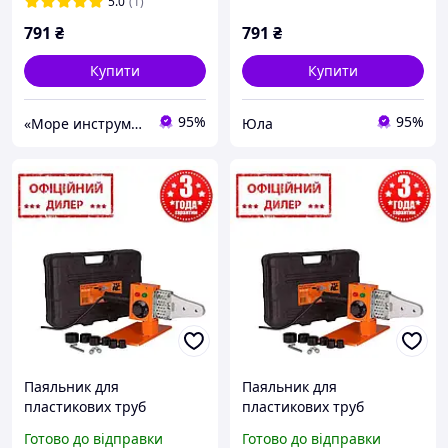
Вт, 20-32 мм насадки)
Вт, 20-32мм насадки)
5.0
(1)
791
₴
791
₴
Купити
Купити
95%
95%
«Море инструментов»
Юла
Паяльник для
Паяльник для
пластикових труб
пластикових труб
(поліпропіленових труб)
(поліпропіленових труб)
Готово до відправки
Готово до відправки
ТехАС PAK ТА-01-700 (600
ТехАС TLT ТА-01-700 (600