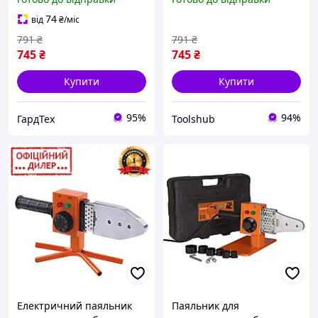
ТехАС GRT ТА-01-700 (600
ТехАС TSH ТА-01-700 (600
Вт, 20-32мм насадки)
Вт, 20-32мм насадки)
74
від
₴
/міс
791
₴
791
₴
745
₴
745
₴
Купити
Купити
95%
94%
ГардТех
Toolshub
Електричний паяльник
Паяльник для