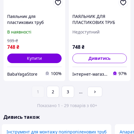
Паяльник для
ПАЯЛЬНИК ДЛЯ
пластикових труб
ПЛАСТИКОВИХ ТРУБ
(поліпропіленових труб)
TEX.AC ТА-01-700
В наявності
Недоступний
Tex.AC ТА-01-700 : 600 Вт,
20-32мм насадки,
935
₴
зварювання полімерних
748
₴
748
₴
труб
Купити
Дивитись
100%
97%
BabaYagaStore
Інтернет-магазин інструменту "РЕЗЕРВ"
1
2
3
...
Показано 1 - 29 товарів з 60+
Дивись також
Інструмент для монтажу поліпропіленових труб
Апарат