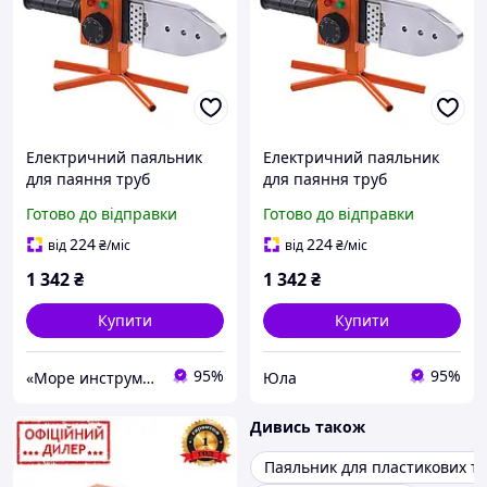
Електричний паяльник
Електричний паяльник
для паяння труб
для паяння труб
пластикових ТехАС STP
пластикових ТехАС YLP
Готово до відправки
Готово до відправки
TA-WP1200 (1200 Вт, 50-
TA-WP1200 (1200 Вт, 50-
300 °C, кейс)
300 °C, кейс)
224
224
від
₴
/міс
від
₴
/міс
1 342
₴
1 342
₴
Купити
Купити
95%
95%
«Море инструментов»
Юла
Дивись також
Паяльник для пластикових т