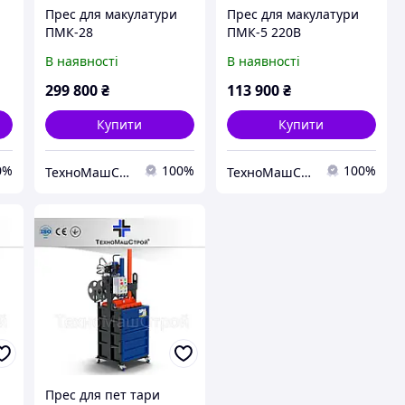
Прес для макулатури
Прес для макулатури
ПМК-28
ПМК-5 220В
В наявності
В наявності
299 800
₴
113 900
₴
Купити
Купити
0%
100%
100%
ТехноМашСтрой
ТехноМашСтрой
Прес для пет тари