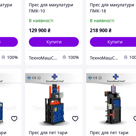
латури
Прес для макулатури
Прес для макулатури
ПМК-10
ПМК-18
В наявності
В наявності
129 900
₴
218 900
₴
и
Купити
Купити
100%
100%
10
ТехноМашСтрой
ТехноМашСтрой
ари
Прес для пет тари
Прес для пет тари