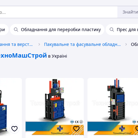
Знайти
ури
Обладнання для переробки пластику
Прес для
Промислове обладнання та верстати
Пакувальне та фасувальне обладнання
ехноМашСтрой
в Україні