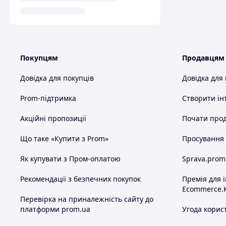
Покупцям
Продавцям
Довідка для покупців
Довідка для
Prom-підтримка
Створити ін
Акційні пропозиції
Почати прод
Що таке «Купити з Prom»
Просування в
Як купувати з Пром-оплатою
Sprava.prom
Рекомендації з безпечних покупок
Премія для 
Ecommerce.
Перевірка на приналежність сайту до
платформи prom.ua
Угода корис