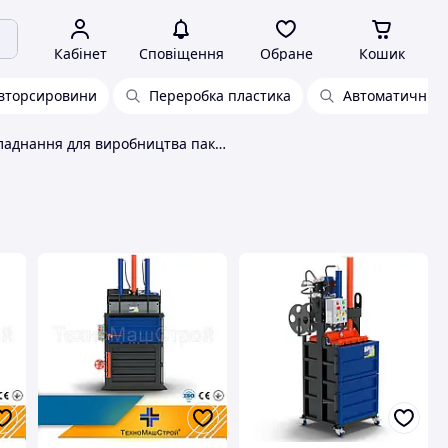
Кабінет
Сповіщення
Обране
Кошик
 вторсировини
Переробка пластика
Автоматичний 
Обладнання для виробництва пакетів ТехноМашСтрой