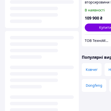
вторсировини
МІНІ (380В)
В наявності
109 900
₴
Купит
ТОВ ТехноМашСтрой
Популярні в
Ковчег
Dongfeng