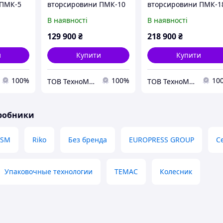
 ПМК-5
вторсировини ПМК-10
вторсировини ПМК-1
ОПТІ (380В)
МАКСІ
В наявності
В наявності
129 900
₴
218 900
₴
и
Купити
Купити
100%
100%
10
ТОВ ТехноМашСтрой
ТОВ ТехноМашСтрой
иробники
HSM
Riko
Без бренда
EUROPRESS GROUP
С
Упаковочные технологии
TEMAC
Колесник