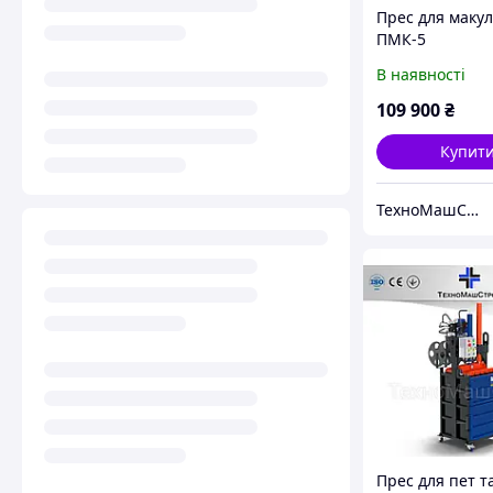
Прес для маку
ПМК-5
В наявності
109 900
₴
Купит
ТехноМашСтрой
Прес для пет т