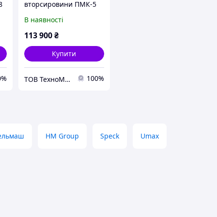
8
вторсировини ПМК-5
МІНІ (220В)
В наявності
113 900
₴
Купити
0%
100%
ТОВ ТехноМашСтрой
ельмаш
HM Group
Speck
Umax