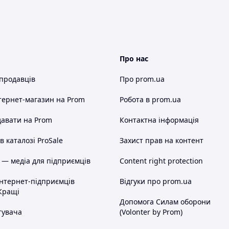
Про нас
 продавців
Про prom.ua
тернет-магазин
на Prom
Робота в prom.ua
авати на Prom
Контактна інформація
 каталозі ProSale
Захист прав на контент
 — медіа для підприємців
Content right protection
інтернет-підприємців
Відгуки про prom.ua
Кращі
Допомога Силам оборони
тувача
(Volonter by Prom)