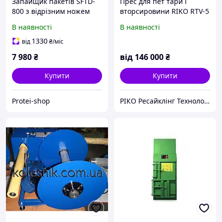
Запайщик пакетів SFTD-
Прес для пет тари і
800 з відрізним ножем
вторсировини RIKO RTV-5
підлоговий імпульсний
В наявності
В наявності
1330
від
₴
/міс
7 980
₴
від
146 000
₴
Купити
Купити
Protei-shop
РІКО Ресайклінг Технолоджі