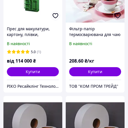
Прес для макулатури,
Фільтр-папір
картону, плівки,
термосварювана для чаю
вторинної сировини RIKO
ширина 260 мм щільність
В наявності
В наявності
RTV-5
16,5 г/м2
5.0
(1)
від
114 000
₴
208
.60
₴/кг
Купити
Купити
РІКО Ресайклінг Технолоджі
ТОВ "КОМ ПРОМ ТРЕЙД"