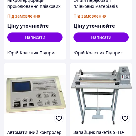
Мікроперфорація
Опція перфорації
проколювання плівкових
плівкових матеріалів
матеріалів голчастим
голчастим валом
Під замовлення
Під замовлення
валом
Ціну уточнюйте
Ціну уточнюйте
Написати
Написати
Юрій Колісник Підприємець
Юрій Колісник Підприємець
Автоматичний контролер
Запайщик пакетів SFTD-