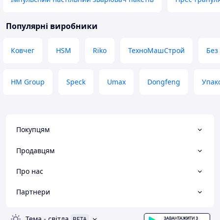
Популярні виробники
Ковчег
HSM
Riko
ТехноМашСтрой
Без
HM Group
Speck
Umax
Dongfeng
Упак
Покупцям
Продавцям
Про нас
Партнери
Тема
-
світла
BETA