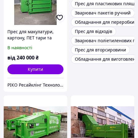
Прес для пластикових пляшо
Зварювач пакетів ручний
Обладнання для переробки п
Прес для відходів
Прес для макулатури,
картону, ПЕТ тари та
Зварювач поліетиленових па
сміття RIKO RTV-25
В наявності
Прес для вторсировини
від
240 000
₴
Обладнання для виготовленн
Купити
РІКО Ресайклінг Технолоджі