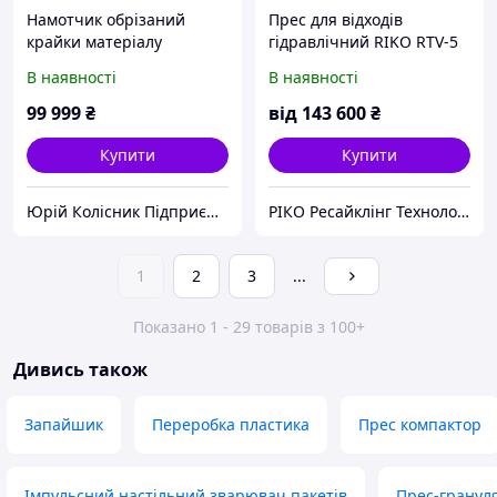
Намотчик обрізаний
Прес для відходів
крайки матеріалу
гідравлічний RIKO RTV-5
В наявності
В наявності
99 999
₴
від
143 600
₴
Купити
Купити
Юрій Колісник Підприємець
РІКО Ресайклінг Технолоджі
1
2
3
...
Показано 1 - 29 товарів з 100+
Дивись також
Запайшик
Переробка пластика
Прес компактор
Імпульсний настільний зварювач пакетів
Прес-гранул