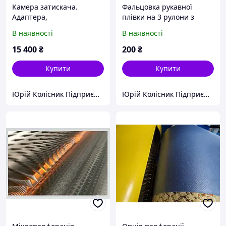
Камера затискача.
Фальцовка рукавної
Адаптера,
плівки на 3 рулони з
пневмоперехідника
порізуванням і
В наявності
В наявності
зафальцуванням LEMO-
1600
15 400
₴
200
₴
Купити
Купити
Юрій Колісник Підприємець
Юрій Колісник Підприємець