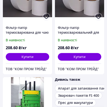
Фільтр-папір
Фільтр-папір
термосварювана для чаю
термосварювальний для
ширина 370 мм щільність
чаю ширина 490 мм
В наявності
В наявності
16,5 г/м2
щільність 16,5 г/м2
208
.60
₴/кг
208
.60
₴/кг
Купити
Купити
ТОВ "КОМ ПРОМ ТРЕЙД"
ТОВ "КОМ ПРОМ ТРЕЙД"
Дивись також
Апарат для запаювання паке
Зварювач пакетів FS 400
Прес для макулатури