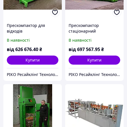
Прескомпактор для
Прескомпактор
відходів
стаціонарний
В наявності
В наявності
від
626 676
.40
₴
від
697 567
.95
₴
Купити
Купити
РІКО Ресайклінг Технолоджі
РІКО Ресайклінг Технолоджі