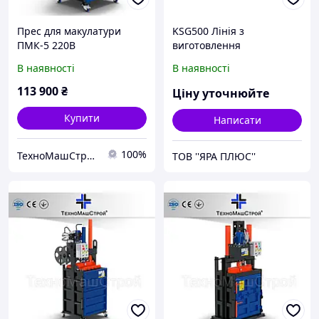
Прес для макулатури
KSG500 Лінія з
ПМК-5 220В
виготовлення
одноразових рукавичок
В наявності
В наявності
(HDPE) (Б/У)
113 900
₴
Ціну уточнюйте
Купити
Написати
100%
ТехноМашСтрой
ТОВ ''ЯРА ПЛЮС''