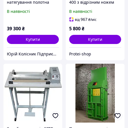
натягування полотна
400 з відрізним ножем
підлоговий
В наявності
В наявності
967
від
₴
/міс
39 300
₴
5 800
₴
Купити
Купити
Юрій Колісник Підприємець
Protei-shop