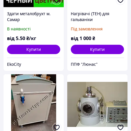
Здати металобрухт м.
Нагрівачі (ТЕН) для
Самар
гальваніки
В наявності
Під замовлення
від
5
.50
₴/кг
від
1 000
₴
Купити
Купити
EkoCity
ППФ "Люнас"