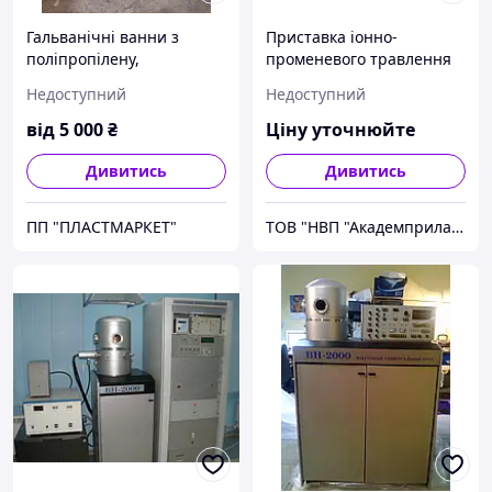
Гальванічні ванни з
Приставка іонно-
поліпропілену,
променевого травлення
поліетилену, PVDF, PVC
ІЛТ-8-200
Недоступний
Недоступний
від
5 000
₴
Ціну уточнюйте
Дивитись
Дивитись
ПП "ПЛАСТМАРКЕТ"
ТОВ "НВП "Академприлад"