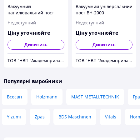
Вакуумний
Вакуумний універсальний
напилювальний пост
пост ВН-2000
ВН-2000-08 (аналог
Недоступний
Недоступний
ВН-2000)
Ціну уточнюйте
Ціну уточнюйте
Дивитись
Дивитись
ТОВ "НВП "Академприлад"
ТОВ "НВП "Академприлад"
Популярні виробники
Всесвіт
Holzmann
MAST METALLTECHNIK
Гр
Yizumi
Zpas
BDS Maschinen
Vitals
Hor