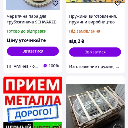
Черв'ячна пара для
Пружини виготовлення,
трубозгинача SCHWARZE-
пружини виробництво
ROBITEC; ремонт
Готово до відправки
Під замовлення
редуктора трубозгинача
SCHWARZE-ROBITEC
Ціну уточнюйте
від
2
₴
Зв'язатися
Зв'язатися
100%
ПП Аглічев - обладнання, запчастини, ремонт
Изготовление пружин, производство пружин, пружины сжатия, пружины растяжения