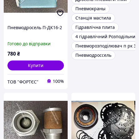
Пневмокраны
Станція мастила
Гідравлічна плита
Пневмодросель П-ДК16-2
4 гідравлічний Розподільник
Готово до відправки
Пневморозподілювач п рк 3 
780
₴
Пневмодроссель
Купити
100%
ТОВ "ФОРТЄС"