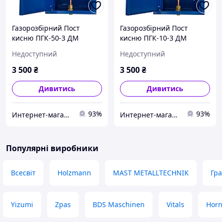
Газорозбірний Пост
Газорозбірний Пост
кисню ПГК-50-3 ДМ
кисню ПГК-10-3 ДМ
Недоступний
Недоступний
3 500
₴
3 500
₴
Дивитись
Дивитись
93%
93%
Интернет-магазин "Сварка техно"
Интернет-магазин "Сварка техно"
Популярні виробники
Всесвіт
Holzmann
MAST METALLTECHNIK
Гр
Yizumi
Zpas
BDS Maschinen
Vitals
Hor