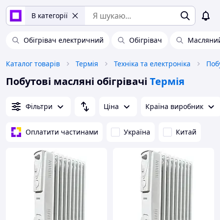
В категорії
Обігрівач електричний
Обігрівач
Масляний
Каталог товарів
Термія
Техніка та електроніка
Поб
Побутові масляні обігрівачі
Термія
Фільтри
Ціна
Країна виробник
Оплатити частинами
Україна
Китай