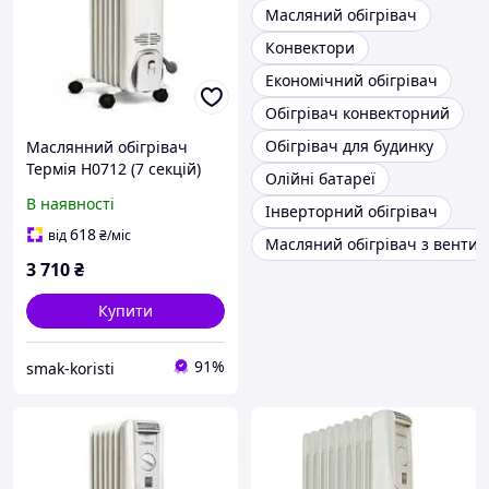
Масляний обігрівач
Конвектори
Економічний обігрівач
Обігрівач конвекторний
Обігрівач для будинку
Маслянний обігрівач
Термія Н0712 (7 секцій)
Олійні батареї
Код/Артикул О-1302
В наявності
Інверторний обігрівач
618
від
₴
/міс
Масляний обігрівач з венти
3 710
₴
Купити
91%
smak-koristi