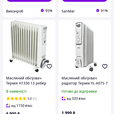
95%
91%
Виконроб
SanMar
Масляний обігрівач
Масляний обігрівач
Термія Н1330 13 ребер
радіатор Термія YL-A07S-7
3000 Вт
секцій 1500W
В наявності
Готово до відправки
333
5.0
(1)
від
₴
/міс
1150
від
₴
/міс
1 999
₴
6 900
₴