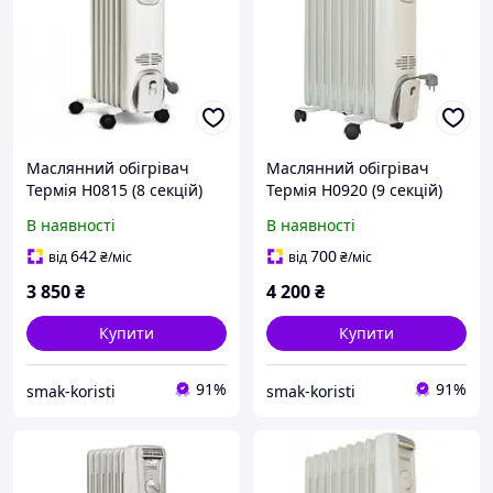
Маслянний обігрівач
Маслянний обігрівач
Термія Н0815 (8 секцій)
Термія Н0920 (9 секцій)
Код/Артикул О-1304
Код/Артикул О-1305
В наявності
В наявності
642
700
від
₴
/міс
від
₴
/міс
3 850
₴
4 200
₴
Купити
Купити
91%
91%
smak-koristi
smak-koristi