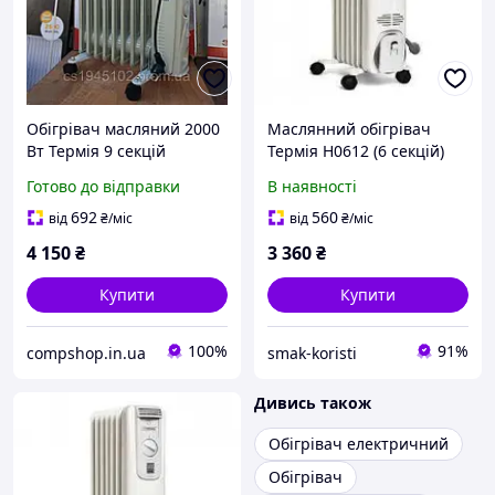
Обігрівач масляний 2000
Маслянний обігрівач
Вт Термія 9 секцій
Термія Н0612 (6 секцій)
Код/Артикул О-1301
Готово до відправки
В наявності
692
560
від
₴
/міс
від
₴
/міс
4 150
₴
3 360
₴
Купити
Купити
100%
91%
compshop.in.ua
smak-koristi
Дивись також
Обігрівач електричний
Обігрівач