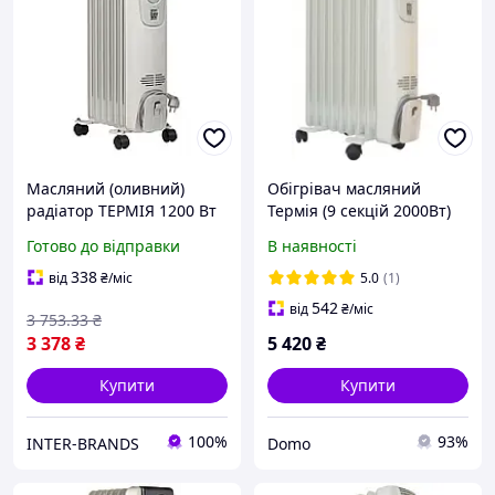
Масляний (оливний)
Обігрівач масляний
радіатор ТЕРМІЯ 1200 Вт
Термія (9 секцій 2000Вт)
0712 на 7 секцій
Готово до відправки
В наявності
338
від
₴
/міс
5.0
(1)
542
від
₴
/міс
3 753
.33
₴
3 378
₴
5 420
₴
Купити
Купити
100%
93%
INTER-BRANDS
Domo