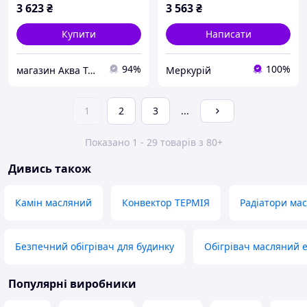
3 623
₴
3 563
₴
Купити
Написати
94%
100%
магазин Аква Техник
Меркурій
1
2
3
...
Показано 1 - 29 товарів з 80+
Дивись також
Камін масляний
Конвектор ТЕРМІЯ
Радіатори мас
Безпечний обігрівач для будинку
Обігрівач масляний 
Популярні виробники