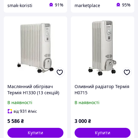
91%
95%
smak-koristi
marketplace
Маслянний обігрівач
Оливний радіатор Термія
Термія Н1330 (13 секцій)
Н0715
Код/Артикул О-1310
В наявності
В наявності
931
від
₴
/міс
5 586
₴
3 000
₴
Купити
Купити