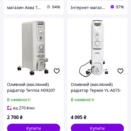
94%
97%
магазин Аква Техник
Інтернет-магазин ЗНАКОМО! Відправка від 1 до 5 днів! На деякі товари може бути передплата!
Оливний (масляний)
Оливний (масляний)
радіатор Termia Н0920Т
радіатор Термія YL-A07S-
(Термія)
11
В наявності
В наявності
270
від
₴
/міс
2 700
₴
4 095
₴
Купити
Купити