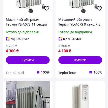
Масляний обігрівач
Масляний обігрівач
Термія YL-A07S 11 секцій
Термія YL-A07S 9 секцій 2
2.5 кВт електрорадіатор з
кВт електрорадіатор з
Готово до відправки
Готово до відправки
термостатом з захистом
термостатом з захистом
від перекидання
від перекидання
430
410
від
₴
/міс
від
₴
/міс
підлоговий на колесах
підлоговий на колесах
4 700
₴
4 500
₴
4 300
₴
4 100
₴
Купити
Купити
100%
100%
TeploCloud
TeploCloud