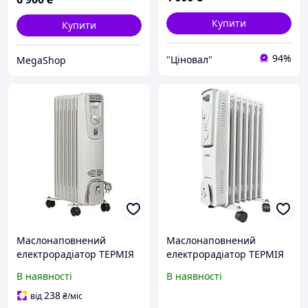
Купити
Купити
94%
"Ціновал"
MegaShop
Маслонаповнений
Маслонаповнений
електрорадіатор ТЕРМІЯ
електрорадіатор ТЕРМІЯ
Н0715 (7 секций), 1,5 кВт
YL-A07S-7
В наявності
В наявності
238
від
₴
/міс