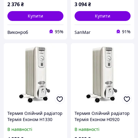
2 376
₴
3 094
₴
Купити
Купити
95%
91%
Виконроб
SanMar
Термия Олійний радіатор
Термия Олійний радіатор
Термія Економ Н1330
Термія Економ Н0920
(051011030) 051011030
(051011020) 051011020
В наявності
В наявності