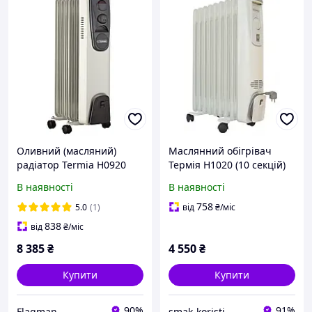
Оливний (масляний)
Маслянний обігрівач
радіатор Termia Н0920
Термія Н1020 (10 секцій)
(Термія)
Код/Артикул О-1306
В наявності
В наявності
758
5.0
(1)
від
₴
/міс
838
від
₴
/міс
8 385
₴
4 550
₴
Купити
Купити
90%
91%
Flagman
smak-koristi