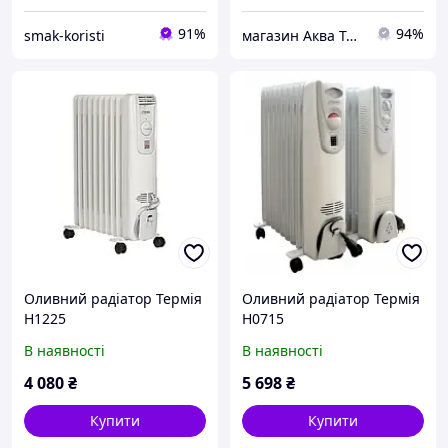
91%
94%
smak-koristi
магазин Аква Техник
Оливний радіатор Термія
Оливний радіатор Термія
Н1225
Н0715
В наявності
В наявності
4 080
₴
5 698
₴
Купити
Купити