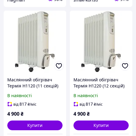
Маслянний обігрівач
Маслянний обігрівач
Термія Н1120 (11 секцій)
Термія Н1220 (12 секцій)
Код/Артикул О-1308
Код/Артикул О-1309
В наявності
В наявності
817
817
від
₴
/міс
від
₴
/міс
4 900
₴
4 900
₴
Купити
Купити