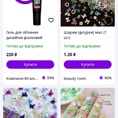
Гель для об'ємних
Шарми (фігурки) мікс (1
дизайнів фіалковий
шт)
вітраж Adore 3D Funky Art
Готово до відправки
Готово до відправки
Gel №18, 15 мл
220
₴
1
.20
₴
Купити
Купити
99%
96%
Компанія Віталіна®
beauty room