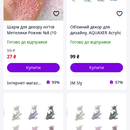
Шарм для декору нігтів
Об'ємний декор для
Метелики Рожеві №8 (10
дизайну, AQUAXER Acrylic
штук)
Fish Blue, 100 шт.
Готово до відправки
Готово до відправки
50
₴
27
₴
99
₴
Купити
Купити
99%
97%
Інтернет-магазин Star Beauty
IM Sly