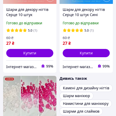
Шарм для декору нігтів
Шарм для декору нігтів
Серце 10 штук
Серце 10 штук Сині
Рожеві(Зміна кольору від
(Зміна кольору від
Готово до відправки
Готово до відправки
ультрафіолету)
ультрафіолету)
5.0
(1)
5.0
(1)
60
₴
60
₴
27
₴
27
₴
Купити
Купити
99%
99%
Інтернет-магазин Star Beauty
Інтернет-магазин Star Beauty
Дивись також
Камені для дизайну нігтів
Шарм манікюр
Намистини для манікюру
Шарми для слаймов