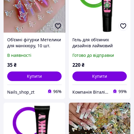
Об'ємні фігурки Метелики
Гель для об'ємних
для манікюру, 10 шт.
дизайнів лаймовий
вітраж Adore 3D Funky Art
В наявності
Готово до відправки
Gel №15, 15 мл
35
₴
220
₴
Купити
Купити
96%
99%
Nails_shop_zt
Компанія Віталіна®