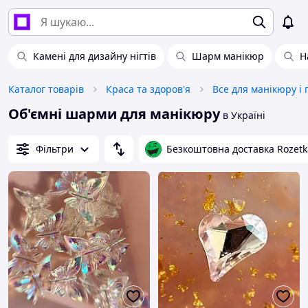
Камені для дизайну нігтів
Шарм манікюр
Н
Каталог товарів
Краса та здоров'я
Все для манікюру і
Об'ємні шарми для манікюру
в Україні
Фільтри
Безкоштовна доставка Rozetk