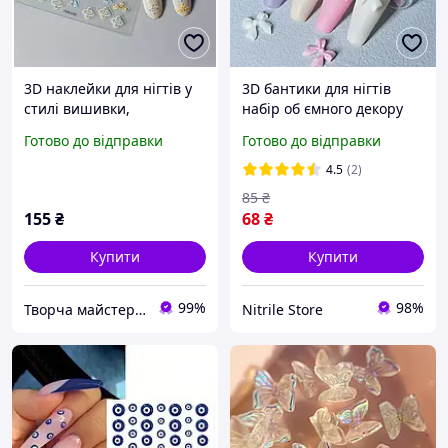
3D наклейки для нігтів у
3D бантики для нігтів
стилі вишивки,
набір об ємного декору
самоклеючі об ємні
для манікюру, 30 шт
Готово до відправки
Готово до відправки
слайдери для манікюру,
квітковий орнамент, 1
4.5
(2)
лист
85
₴
155
₴
68
₴
Купити
Купити
99%
98%
Творча майстерня "WoollyFox"
Nitrile Store