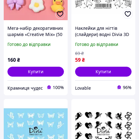
Мега-набір декоративних
Наклейки для нігтів
шармів «Creative Mix» (50
(слайдери) водні Divia 3D
шт.) об'ємні фігурки для
D-013.b Гілочки, об'ємний
Готово до відправки
Готово до відправки
декору та DIY
декор для манікюру
Рослини
69
₴
160
₴
59
₴
Купити
Купити
100%
96%
Крамниця чудес
Lovable