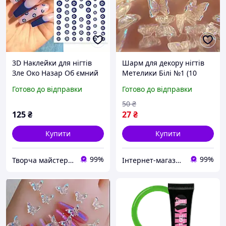
3D Наклейки для нігтів
Шарм для декору нігтів
Зле Око Назар Об ємний
Метелики Білі №1 (10
нейл декор
штук)
Готово до відправки
Готово до відправки
50
₴
125
₴
27
₴
Купити
Купити
99%
99%
Творча майстерня "WoollyFox"
Інтернет-магазин Star Beauty