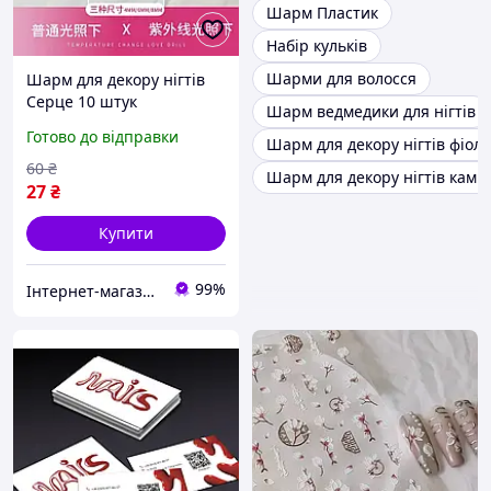
Шарм Пластик
Набір кульків
Шарми для волосся
Шарм для декору нігтів
Серце 10 штук
Шарм ведмедики для нігтів
Малинові(Зміна кольору
Готово до відправки
Шарм для декору нігтів фіол
від Ультрафіолету)
60
₴
Шарм для декору нігтів камін
27
₴
Купити
99%
Інтернет-магазин Star Beauty