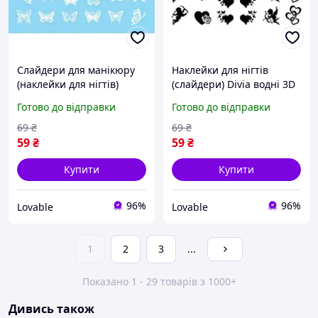
Слайдери для манікюру
Наклейки для нігтів
(наклейки для нігтів)
(слайдери) Divia водні 3D
водні Divia 3D D-011.w
контурні Ангели та серця,
Готово до відправки
Готово до відправки
Метелики, об'ємний
об'ємний декор для
декор
манікюру
69
₴
69
₴
59
₴
59
₴
Купити
Купити
96%
96%
Lovable
Lovable
1
2
3
...
Показано 1 - 29 товарів з 1000+
Дивись також