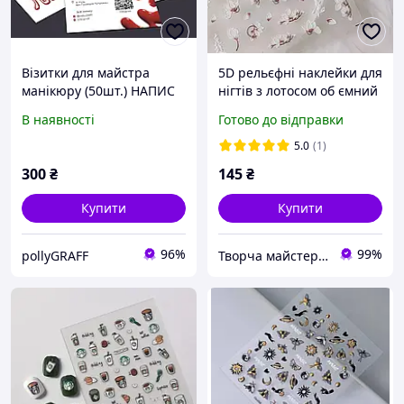
Візитки для майстра
5D рельєфні наклейки для
манікюру (50шт.) НАПИС
нігтів з лотосом об ємний
НЕ ОБ'ЄМНІЙ
дизайн манікюру
В наявності
Готово до відправки
5.0
(1)
300
₴
145
₴
Купити
Купити
96%
99%
pollyGRAFF
Творча майстерня "WoollyFox"