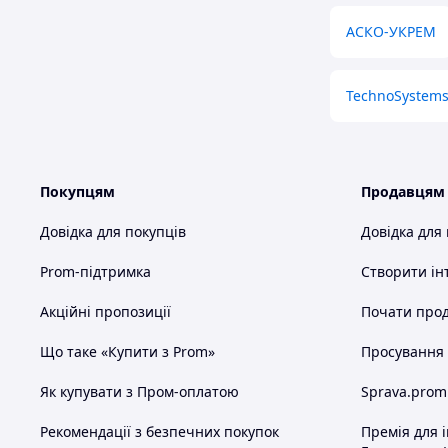
АСКО-УКРЕМ
TechnoSystem
Покупцям
Продавцям
Довідка для покупців
Довідка для
Prom-підтримка
Створити ін
Акційні пропозиції
Почати прод
Що таке «Купити з Prom»
Просування в
Як купувати з Пром-оплатою
Sprava.prom
Рекомендації з безпечних покупок
Премія для 