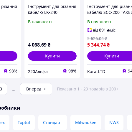
 різання
Інструмент для різання
Інструмент для різан
кабелю LK-240
кабелю SCC-200 TAKE
арт - 504258
В наявності
В наявності
891
від
₴
/міс
5 626
.04
₴
4 068
.69
₴
5 344
.74
₴
и
Купити
Купити
98%
98%
9
220Альфа
KaratLTD
3
...
Вперед
Показано 1 - 29 товарів з 200+
иробники
pex
Toptul
Стандарт
Milwaukee
NWS