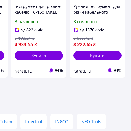
ня
Інструмент для різання
Ручний інструмент для
L
кабелю TC-150 TAKEL
різки кабельного
арт - 504261
каналу HCCC TAKEL арт
В наявності
В наявності
- 504404
822
1370
від
₴
/міс
від
₴
/міс
5 193
.21
₴
8 655
.42
₴
4 933
.55
₴
8 222
.65
₴
Купити
Купити
4%
94%
94%
KaratLTD
KaratLTD
Tolsen
Intertool
INGCO
NEO Tools