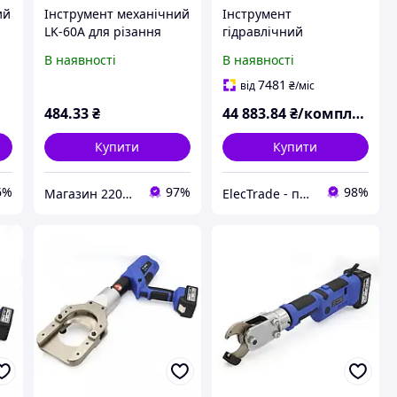
ий
Інструмент механічний
Інструмент
LK-60A для різання
гідравлічний
,
дротів до 18 мм, Takel,
акумуляторний для
В наявності
В наявності
я
ножиці для відрізання
різання EL-40 TAKEL
кабелю
7481
від
₴
/міс
484
.33
₴
44 883
.84
₴/комплект
Купити
Купити
6%
97%
98%
Магазин 220Vip
ElecTrade - постачальник електротехнічної продукції