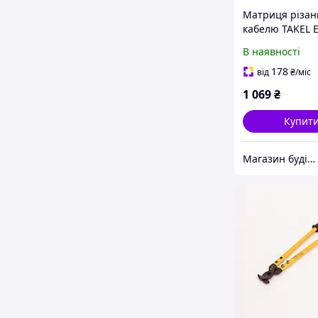
Матриця різан
кабелю TAKEL E
для електромо
В наявності
робіт швидкий
інструмент для
178
від
₴
/міс
обробки кабелі
1 069
₴
Купит
Магазин будівельних матеріалів "БУДУЄМО РАЗОМ"