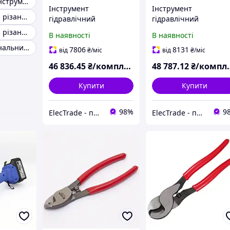
Гідравлічний інструмент для обтискання кабелю
Інструмент
Інструмент
Інструмент для різання дроту
гідравлічний
гідравлічний
акумуляторний для
акумуляторний для
Інструмент для різання кабелю механічний
В наявності
В наявності
різання EL-55 TAKEL
різання EL-85 TAKEL
Багатофункціональний монтажний інструмент
7806
8131
від
₴
/міс
від
₴
/міс
46 836
.45
₴/комплект
48 787
.12
₴/комплект
Купити
Купити
98%
9
ElecTrade - постачальник електротехнічної продукції
ElecTrade - постачальник електротехнічної продукції