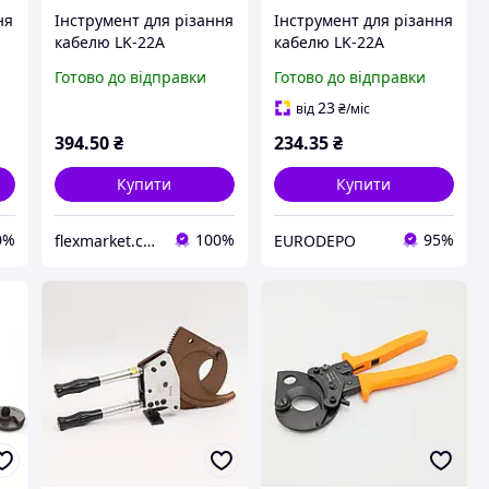
ня
Інструмент для різання
Інструмент для різання
кабелю LK-22A
кабелю LK-22A
Готово до відправки
Готово до відправки
23
від
₴
/міс
394
.50
₴
234
.35
₴
Купити
Купити
0%
100%
95%
flexmarket.com.ua
EURODEPO