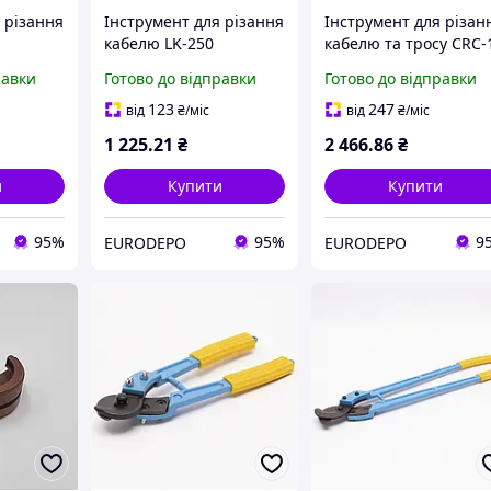
 різання
Інструмент для різання
Інструмент для різан
кабелю LK-250
кабелю та тросу CRC-
TAKEL
равки
Готово до відправки
Готово до відправки
123
247
від
₴
/міс
від
₴
/міс
1 225
.21
₴
2 466
.86
₴
и
Купити
Купити
95%
95%
9
EURODEPO
EURODEPO