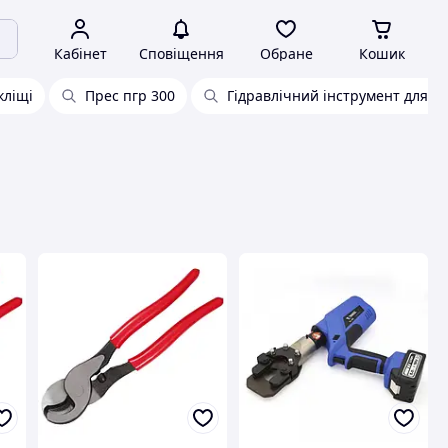
Кабінет
Сповіщення
Обране
Кошик
кліщі
Прес пгр 300
Гідравлічний інструмент для о