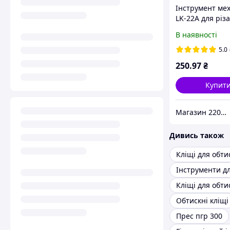
Інструмент ме
LK-22A для різ
дротів до 9 мм,
В наявності
ножиці для від
кабелю
5.0
250
.97
₴
Купит
Магазин 220Vip
Дивись також
Кліщі для обти
Обтискні кліщі
Прес пгр 300