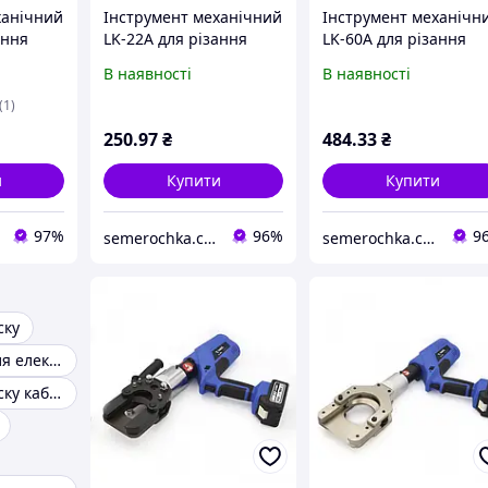
ханічний
Інструмент механічний
Інструмент механічн
ання
LK-22A для різання
LK-60A для різання
 Takel,
дротів до 9 мм, Takel,
дротів до 18 мм, Takel
В наявності
В наявності
різання
ножиці для відрізання
ножиці для відрізанн
кабелю
кабелю
(1)
250
.97
₴
484
.33
₴
и
Купити
Купити
97%
96%
9
semerochka.com.ua
semerochka.com.ua
ску
Інструменти для електриків
Кліщі для обтиску кабельних наконечників