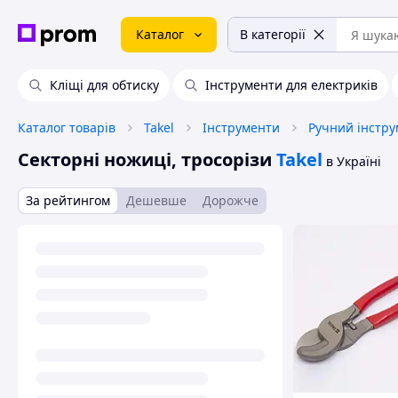
Каталог
В категорії
Кліщі для обтиску
Інструменти для електриків
Каталог товарів
Takel
Інструменти
Ручний інстру
Секторні ножиці, тросорізи
Takel
в Україні
За рейтингом
Дешевше
Дорожче