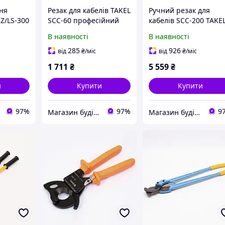
ня
Резак для кабелів TAKEL
Ручний резак для
Z/LS-300
SCC-60 професійний
кабелів SCC-200 TAKE
нтажних
для електриків та
для електромонтажн
В наявності
В наявності
монтажників для
робіт та монтажу
різання мідних і
проводів
285
926
від
₴
/міс
від
₴
/міс
в
алюмінієвих проводів
1 711
₴
5 559
₴
и
Купити
Купити
97%
97%
9
Магазин будівельних матеріалів "БУДУЄМО РАЗОМ"
Магазин будівельних матеріалів "БУДУЄМО РАЗОМ"