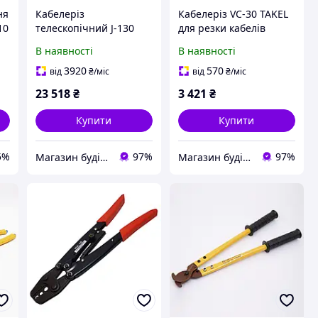
ня
Кабелеріз
Кабелеріз VC-30 TAKEL
10
телескопічний J-130
для резки кабелів
TAKEL для перерізання
проводів зручний
В наявності
В наявності
мідних алюмінієвих
надійний інструмент
кабелів з додатковим
для електромонтажу
3920
570
від
₴
/міс
від
₴
/міс
зусиллям
23 518
₴
3 421
₴
Купити
Купити
5%
97%
97%
Магазин будівельних матеріалів "БУДУЄМО РАЗОМ"
Магазин будівельних матеріалів "БУДУЄМО РАЗОМ"