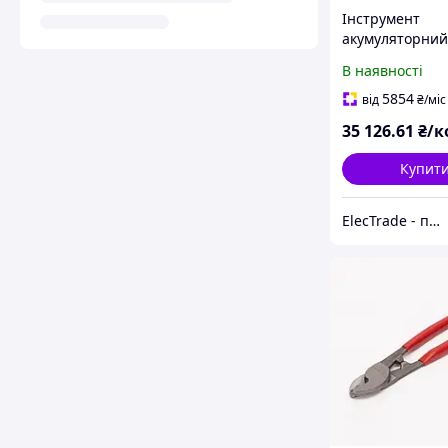
Інструмент
акумуляторний
різання EС-50
В наявності
5854
від
₴
/міс
35 126
.61
₴/ко
Купит
ElecTrade - постачальник електротехнічної продукції