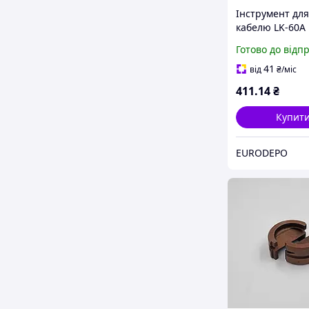
Інструмент для
кабелю LK-60A
Готово до відп
41
від
₴
/міс
411
.14
₴
Купит
EURODEPO