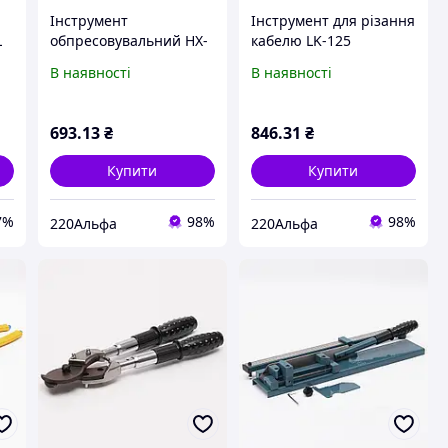
Інструмент
Інструмент для різання
L
обпресовувальний HX-
кабелю LK-125
их
16 для наконечників
В наявності
В наявності
без ізоляції 6-16 мм?
693
.13
₴
846
.31
₴
Купити
Купити
7%
98%
98%
220Альфа
220Альфа