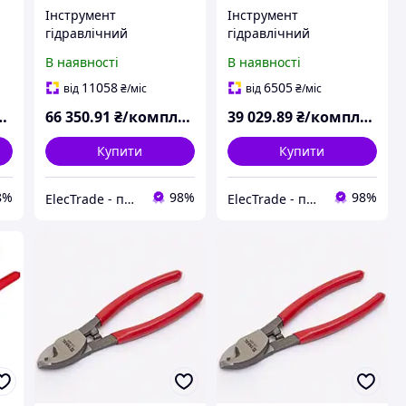
Інструмент
Інструмент
гідравлічний
гідравлічний
акумуляторний для
акумуляторний для
В наявності
В наявності
різання EL-105 TAKEL
різання СLS-30 TAKEL
11058
6505
від
₴
/міс
від
₴
/міс
66 350
.91
₴/комплект
39 029
.89
₴/комплект
Купити
Купити
8%
98%
98%
ElecTrade - постачальник електротехнічної продукції
ElecTrade - постачальник електротехнічної продукції