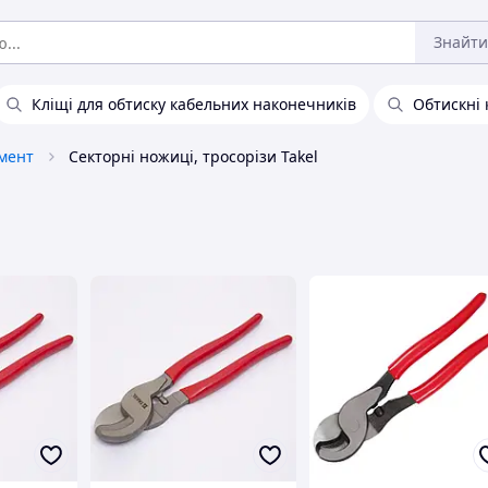
Знайти
Кліщі для обтиску кабельних наконечників
Обтискні 
мент
Секторні ножиці, тросорізи Takel