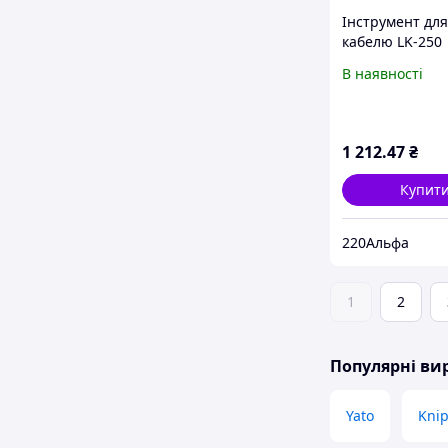
Інструмент для
кабелю LK-250
В наявності
1 212
.47
₴
Купит
220Альфа
1
2
Популярні в
Yato
Kni