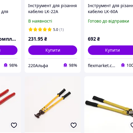
Інструмент для різання
Інструмент для різан
 для
кабелю LK-22A
кабелю LK-60A
M TAKEL
В наявності
Готово до відправки
5.0
(1)
мплект
231
.95
₴
692
₴
и
Купити
Купити
98%
98%
10
220Альфа
flexmarket.com.ua