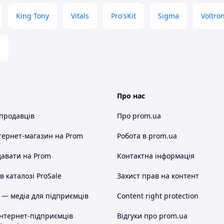
King Tony
Vitals
Pro'sKit
Sigma
Voltron
s
Про нас
 продавців
Про prom.ua
тернет-магазин
на Prom
Робота в prom.ua
авати на Prom
Контактна інформація
 каталозі ProSale
Захист прав на контент
 — медіа для підприємців
Content right protection
інтернет-підприємців
Відгуки про prom.ua