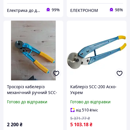
99%
98%
Електрика до дрібниць
ЕЛЕКТРОНОМ
Тросоріз кабелеріз
Каблеріз SCC-200 Аско-
механічний ручний SCC-
Укрем
60
Готово до відправки
Готово до відправки
510
від
₴
/міс
5 371
.77
₴
2 200
₴
5 103
.18
₴