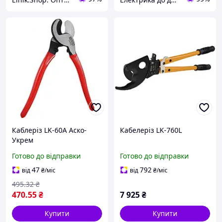
Каблеріз LK-60A Аско-
Кабелеріз LK-760L
Укрем
Готово до відправки
Готово до відправки
47
792
від
₴
/міс
від
₴
/міс
495
.32
₴
470
.55
₴
7 925
₴
Купити
Купити