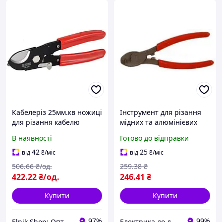
Кабелеріз 25мм.кв ножиці
Інструмент для різання
для різання кабелю
мідних та алюмінієвих
[A0170010016] HS-206
кабелів ручний
В наявності
Готово до відправки
АСКО
практичний LK-22A
(каблерез) АсКо
42
25
від
₴
/міс
від
₴
/міс
506
.66
₴/од.
259
.38
₴
422
.22
₴/од.
246
.41
₴
Купити
Купити
97%
99%
Elnik.Shop: Оптово-роздрібна компанія
Електрика до дрібниць