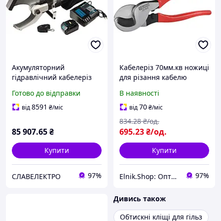
Акумуляторний
Кабелеріз 70мм.кв ножиці
гідравлічний кабелеріз
для різання кабелю
120К АСКО-УКРЕМ,
[A0170010063] LK-60A
Готово до відправки
В наявності
електрогідравлічний
АСКО
інструмент для різання
8591
70
від
₴
/міс
від
₴
/міс
кабелю
834
.28
₴/од.
85 907
.65
₴
695
.23
₴/од.
Купити
Купити
97%
97%
СЛАВЕЛЕКТРО
Elnik.Shop: Оптово-роздрібна компанія
Дивись також
Обтискні кліщі для гільз