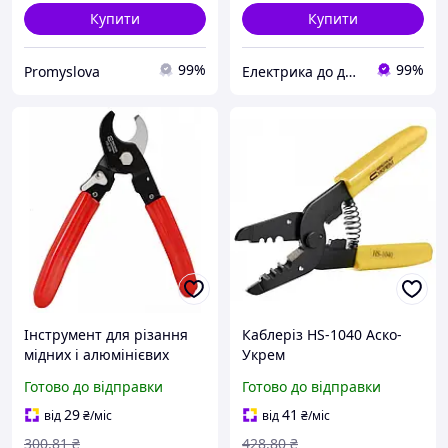
Купити
Купити
99%
99%
Promyslova
Електрика до дрібниць
Інструмент для різання
Каблеріз HS-1040 Аско-
мідних і алюмінієвих
Укрем
кабелів АСКО-УКРЕМ HS-
Готово до відправки
Готово до відправки
206 каблерез
29
41
від
₴
/міс
від
₴
/міс
300
.81
₴
428
.80
₴