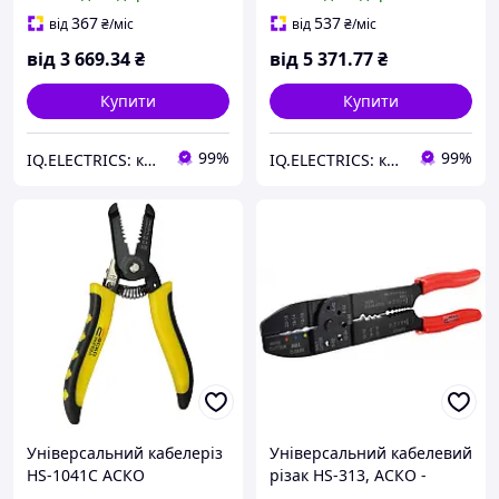
100, до 10 мм
кабелю до 150 мм2
367
537
від
₴
/міс
від
₴
/міс
від
3 669
.34
₴
від
5 371
.77
₴
Купити
Купити
99%
99%
IQ.ELECTRICS: купити електрику оптом
IQ.ELECTRICS: купити електрику оптом
Універсальний кабелеріз
Універсальний кабелевий
HS-1041C АСКО
різак HS-313, АСКО -
інструмент 4-в-1 для
інструмент для різання та