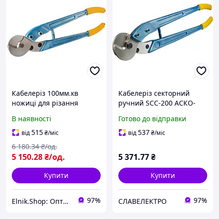
Кабелеріз 100мм.кв
Кабелеріз секторний
ножиці для різання
ручний SCC-200 АСКО-
кабелю [A0170010116]
УКРЕМ, ножиці для
В наявності
Готово до відправки
SCC-100 АСКО
різання мідного та
алюмінієвого кабелю
515
537
від
₴
/міс
від
₴
/міс
6 180
.34
₴/од.
5 150
.28
₴/од.
5 371
.77
₴
Купити
Купити
97%
97%
Elnik.Shop: Оптово-роздрібна компанія
СЛАВЕЛЕКТРО