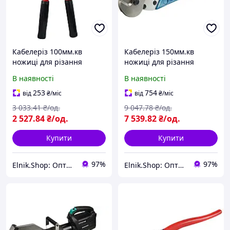
Кабелеріз 100мм.кв
Кабелеріз 150мм.кв
ножиці для різання
ножиці для різання
кабелю [A0170010142] LK-
кабелю [A0170010162]
В наявності
В наявності
100 АСКО
SCC-200 АСКО
253
754
від
₴
/міс
від
₴
/міс
3 033
.41
₴/од.
9 047
.78
₴/од.
2 527
.84
₴/од.
7 539
.82
₴/од.
Купити
Купити
97%
97%
Elnik.Shop: Оптово-роздрібна компанія
Elnik.Shop: Оптово-роздрібна компанія