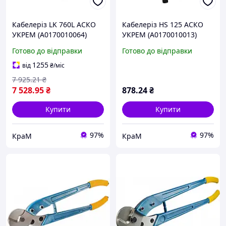
Кабелеріз LK 760L АСКО
Кабелеріз HS 125 АСКО
УКРЕМ (A0170010064)
УКРЕМ (A0170010013)
Готово до відправки
Готово до відправки
1255
від
₴
/міс
7 925
.21
₴
7 528
.95
₴
878
.24
₴
Купити
Купити
97%
97%
КраМ
КраМ