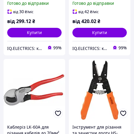
Готово до відправки
Готово до відправки
різання та зняття ізоляції
пресування проводу до 6
мм.
30
42
від
₴
/міс
від
₴
/міс
від
299
.12
₴
від
420
.02
₴
Купити
Купити
99%
99%
IQ.ELECTRICS: купити електрику оптом
IQ.ELECTRICS: купити електрику оптом
Каблеріз LK-60A для
Інструмент для різання
різання кабелів до 70мм²
та зачистки дроту HS-