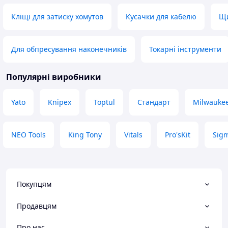
Кліщі для затиску хомутов
Кусачки для кабелю
Щи
Для обпресування наконечників
Токарні інструменти
Популярні виробники
Yato
Knipex
Toptul
Стандарт
Milwauke
NEO Tools
King Tony
Vitals
Pro'sKit
Sig
Покупцям
Продавцям
Про нас