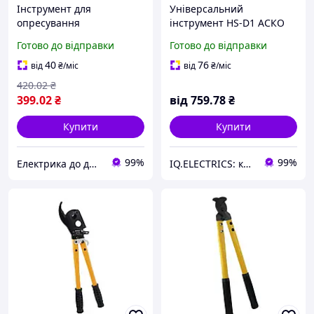
Інструмент для
Універсальний
опресування
інструмент HS-D1 АСКО
наконечників різання
для різання та зняття
Готово до відправки
Готово до відправки
кабелю HS-313 Аско-
ізоляції кабелів до 6 мм²
Укрем
40
76
від
₴
/міс
від
₴
/міс
420
.02
₴
399
.02
₴
від
759
.78
₴
Купити
Купити
99%
99%
Електрика до дрібниць
IQ.ELECTRICS: купити електрику оптом