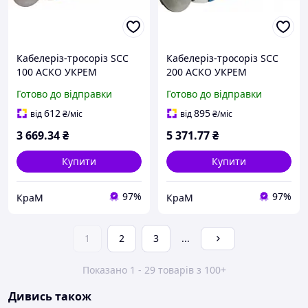
Кабелеріз-тросоріз SCC
Кабелеріз-тросоріз SCC
100 АСКО УКРЕМ
200 АСКО УКРЕМ
(A0170010116)
(A0170010162)
Готово до відправки
Готово до відправки
612
895
від
₴
/міс
від
₴
/міс
3 669
.34
₴
5 371
.77
₴
Купити
Купити
97%
97%
КраМ
КраМ
1
2
3
...
Показано 1 - 29 товарів з 100+
Дивись також