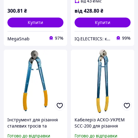
43
від
₴
/міс
300
.81
₴
від
428
.80
₴
Купити
Купити
97%
99%
MegaSnab
IQ.ELECTRICS: купити електрику оптом
Інструмент для різання
Кабелеріз АСКО-УКРЕМ
сталевих тросів та
SCC-200 для різання
кабелю АСКО-УКРЕМ SCC-
сталевих тросів і мідного
Готово до відправки
Готово до відправки