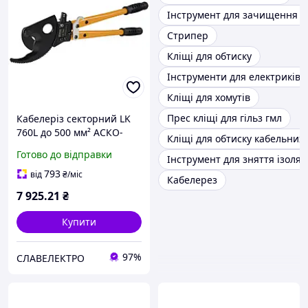
Інструмент для зачищення п
Стрипер
Кліщі для обтиску
Інструменти для електриків
Кліщі для хомутів
Прес кліщі для гільз гмл
Кабелеріз секторний LK
760L до 500 мм² АСКО-
Кліщі для обтиску кабельних
УКРЕМ, ножиці для різки
Готово до відправки
Інструмент для зняття ізоляці
кабелю з храповим
механізмом
793
від
₴
/міс
Кабелерез
7 925
.21
₴
Купити
97%
СЛАВЕЛЕКТРО