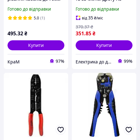
АСКО-УКРЕМ
1043 Аско-Укрем
Готово до відправки
Готово до відправки
(A0170010063)
35
5.0
(1)
від
₴
/міс
370
.37
₴
495
.32
₴
351
.85
₴
Купити
Купити
97%
99%
КраМ
Електрика до дрібниць