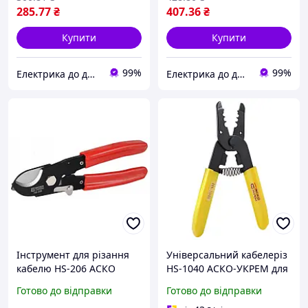
285
.77
₴
407
.36
₴
Купити
Купити
99%
99%
Електрика до дрібниць
Електрика до дрібниць
Інструмент для різання
Універсальний кабелеріз
кабелю HS-206 АСКО
HS-1040 АСКО-УКРЕМ для
різання та обжиму
Готово до відправки
Готово до відправки
проводу 0,5-3 мм