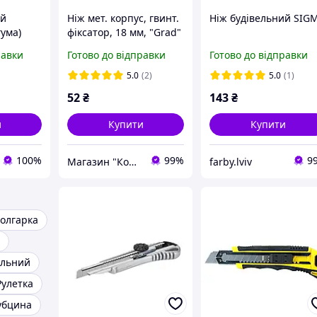
ий
Ніж мет. корпус, гвинт.
Ніж будівельний SIG
гума)
фіксатор, 18 мм, "Grad"
интовий
равки
Готово до відправки
Готово до відправки
211051)
5.0
(2)
5.0
(1)
52
₴
143
₴
и
Купити
Купити
100%
99%
9
Магазин "Корд"
farby.lviv
олгарка
ельний
Рулетка
убцина