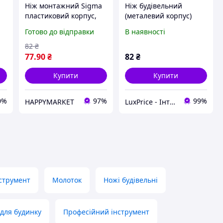
Ніж монтажний Sigma
Ніж будівельний
пластиковий корпус,
(металевий корпус)
лезо 18мм, гвинтовий
лезо 18мм гвинтовий
Готово до відправки
В наявності
замок (8213031)
замок SIGMA (8211031)
LuxPrice
82
₴
77
.90
₴
82
₴
Купити
Купити
0%
97%
99%
HAPPYMARKET
LuxPrice - Інтернет магазин інструментів і автоаксесуарів
струмент
Молоток
Ножі будівельні
для будинку
Професійний інструмент