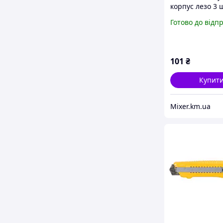
корпус лезо 3 
автоматичний 
Готово до відп
SIGMA (8211111
101
₴
Купит
Mixer.km.ua