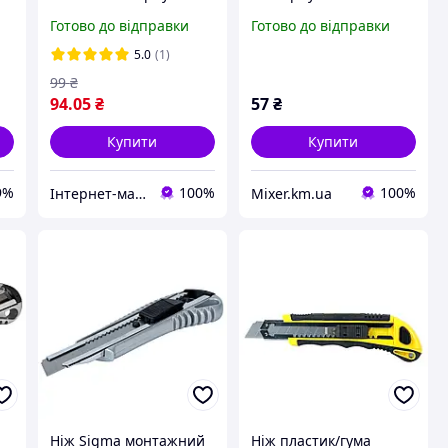
18 мм автоматичний
автоматичний замок
Готово до відправки
Готово до відправки
замок Sigma 8211021
Color (посилений)
SIGMA (8211091)
5.0
(1)
99
₴
94
.05
₴
57
₴
Купити
Купити
9%
100%
100%
Інтернет-магазин інструментів "R-Tools"
Mixer.km.ua
Ніж Sigma монтажний
Ніж пластик/гума