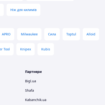
Ніж для килимів
APRO
Milwaukee
Сила
Toptul
Alloid
r Tool
Knipex
Kubis
Партнери
Bigl.ua
Shafa
Kabanchik.ua