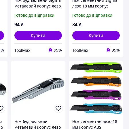
Ніж будівельний Sigma
Ніж сегментний Sigma
металевий корпус лезо
лезо 18 мм корпус
18 мм автоматичний
пластиковий
Готово до відправки
Готово до відправки
замок
автоматичний замок
94
₴
34
₴
Купити
Купити
7%
99%
99%
ToolMax
ToolMax
ma
Ніж будівельний
Ніж сегментне лезо 18
зо
металевий корпус лезо
мм корпус ABS