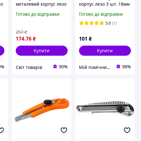
зо
металевий корпус лезо
корпус лезо 3 шт. 18мм
ок
18 мм автоматичний
автоматичний замок
Готово до відправки
Готово до відправки
замок 8211021
SIGMA (8211111)
5.0
(1)
257
₴
174
.76
₴
101
₴
Купити
Купити
0%
90%
98%
Cвіт товарів
Мій помічник - інтернет магазин