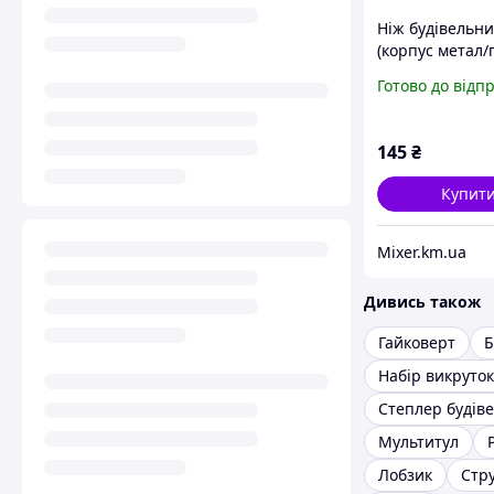
Ніж будівельн
(корпус метал/
лезо 18 мм гв
Готово до відп
замок SIGMA (8
145
₴
Купит
Mixer.km.ua
Дивись також
Гайковерт
Б
Набір викруток
Степлер будів
Мультитул
Лобзик
Стр