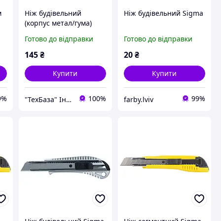
м
Ніж будівельний
Ніж будівельний Sigma
(корпус метал/гума)
лезо 18мм
Готово до відправки
Готово до відправки
автоматичний замок
SIGMA (8211041)
145
₴
20
₴
Купити
Купити
9%
100%
99%
"ТехБаза" Інтернет магазин
farby.lviv