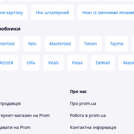
ння картону
Ніж шпалерний
Ножі із змінними лезами
иробники
ntertool
Yato
Mastertool
Tolsen
Tajima
AISSER
Olfa
Vitals
Polax
DeWalt
Maste
Про нас
 продавців
Про prom.ua
тернет-магазин
на Prom
Робота в prom.ua
авати на Prom
Контактна інформація