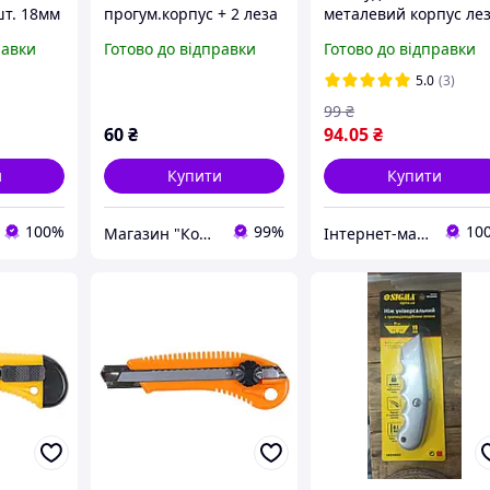
шт. 18мм
прогум.корпус + 2 леза
металевий корпус ле
замок
"Sigma"(8211101)
18 мм гвинтовий зам
равки
Готово до відправки
Готово до відправки
)
Sigma 8211031
5.0
(3)
99
₴
60
₴
94
.05
₴
и
Купити
Купити
100%
99%
10
Магазин "Корд"
Інтернет-магазин інструментів "R-Tools"