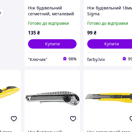
Ніж будівельний
Ніж будівельний 18м
я
сегметний, металевий
Sigma
корпус, лезо 18мм,
Готово до відправки
Готово до відправки
гвинтовий замок
SIGMA (8211031)
135
₴
99
₴
Купити
Купити
98%
9
"Ключик"
farby.lviv