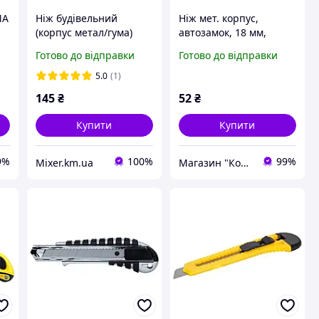
MA
Ніж будівельний
Ніж мет. корпус,
(корпус метал/гума)
автозамок, 18 мм,
лезо 18 мм
"Grad"
Готово до відправки
Готово до відправки
автоматичний замок
SIGMA (8211041)
5.0
(1)
145
₴
52
₴
Купити
Купити
9%
100%
99%
Mixer.km.ua
Магазин "Корд"