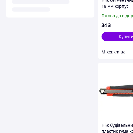
Ніж сегментни
18 мм корпус
пластиковий
Готово до відп
автоматичний 
SIGMA (8211181
34
₴
Купит
Mixer.km.ua
Ніж будівельн
пластик гума к