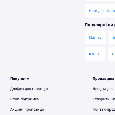
Ножі для різа
Популярні в
Stanley
I
INGCO
H
Покупцям
Продавцям
Довідка для покупців
Довідка для
Prom-підтримка
Створити ін
Акційні пропозиції
Почати прод