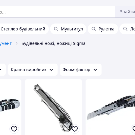
Знайти
Степлер будівельний
Мультитул
Рулетка
Л
румент
Будівельні ножі, ножиці Sigma
Країна виробник
Форм-фактор