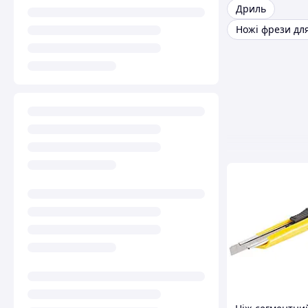
Дриль
Ножі фрези дл