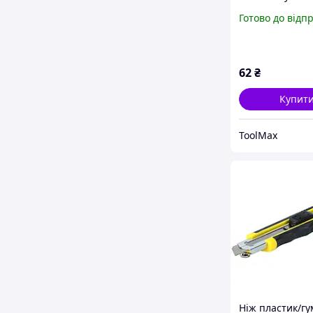
лезо 18 мм гв
Готово до відп
замок
62
₴
Купит
ToolMax
Ніж пластик/гу