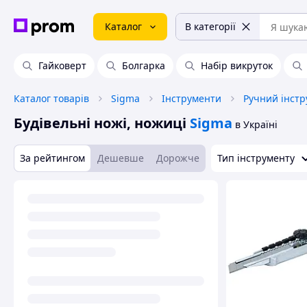
Каталог
В категорії
Гайковерт
Болгарка
Набір викруток
Каталог товарів
Sigma
Інструменти
Ручний інст
Будівельні ножі, ножиці
Sigma
в Україні
За рейтингом
Дешевше
Дорожче
Тип інструменту