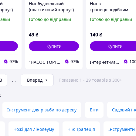
ий
Ніж будівельний
Ніж з
орпус)
(пластиковий корпус)
трапецієподібним
лезо 18мм гвинтовий
лезом Sigma
равки
Готово до відправки
Готово до відправки
замок
замок TM SIGMA
49
₴
140
₴
и
Купити
Купити
97%
97%
10
"НАСОС ТОРГ" Насосне обладнання, інструменти, освітлення
Інтернет-магазин ПЛАНЕТА TOOLS
3
...
Вперед
Показано 1 - 29 товарів з 300+
ж
Інструмент для різьби по дереву
Біти
Садовий ін
Ножі для лінолеуму
Ніж Трапеція
Інструменти 