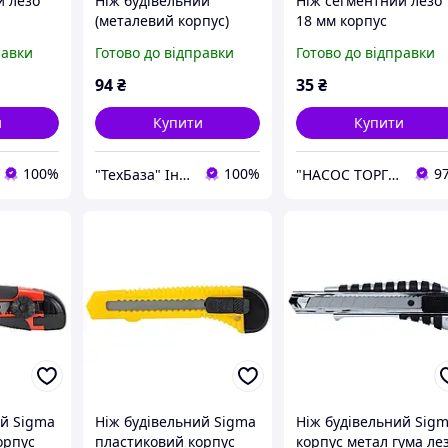
й лезо
Ніж будівельний
Ніж сегментний лезо
(металевий корпус)
18 мм корпус
лезо 18мм гвинтовий
пластиковий
равки
Готово до відправки
Готово до відправки
замок
замок SIGMA (8211031)
автоматичний замок
)
TM SIGMA
94
₴
35
₴
и
Купити
Купити
100%
100%
9
"ТехБаза" Інтернет магазин
"НАСОС ТОРГ" Насосне обладнання, інструменти, освітлення
ий Sigma
Ніж будівельний Sigma
Ніж будівельний Sig
орпус
пластиковий корпус
корпус метал гума ле