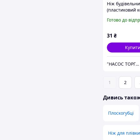
Ніж будівельн
(пластиковий к
лезо 18мм
Готово до відп
автоматичний 
TM SIGMA
31
₴
Купит
"НАСОС ТОРГ" Насосне обладнання, інструменти, освітлення
1
2
Дивись тако
Плоскогубці
Ніж для плівки