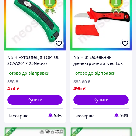
NS Ніж-трапеція TOPTUL
NS Ніж кабельний
SCAA2017 25Neo-ss
діелектричний Neo Lux
TOPTUL 1000V VDE
Готово до відправки
Готово до відправки
SFAA5020V4 25Neo-ss
658
₴
688
.80
₴
474
₴
496
₴
Купити
Купити
93%
93%
Неосервіс
Неосервіс