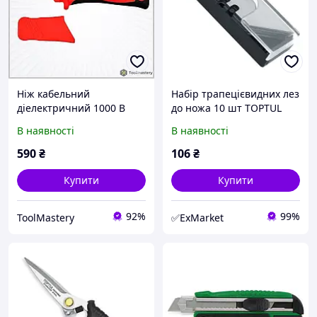
Ніж кабельний
Набір трапецієвидних лез
діелектричний 1000 В
до ножа 10 шт TOPTUL
VDE TOPTUL SFAA5020V4,
SCAB2060
В наявності
В наявності
пряме лезо, нержавіюча
сталь
590
₴
106
₴
Купити
Купити
92%
99%
ToolMastery
✅ExMarket