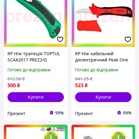
RP Ніж-трапеція TOPTUL
RP Ніж кабельний
SCAA2017 PREZ2/G
діелектричний Peak One
TOPTUL 1000V VDE
Готово до відправки
Готово до відправки
SFAA5020V4 PREZ2/G
612
.50
₴
641
.25
₴
500
₴
523
₴
Купити
Купити
99%
99%
Презент
Презент