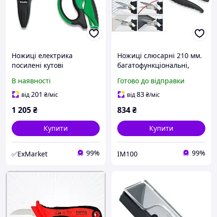
Ножиці електрика
Ножиці слюсарні 210 мм.
посилені кутові
багатофункціональні,
багатофункціональні
лезо c мікрозубцям Toptul
В наявності
Готово до відправки
TOPTUL SBBA0620
SBCH0808 (Код3357)
201
83
від
₴
/міс
від
₴
/міс
1 205
₴
834
₴
Купити
Купити
99%
99%
✅ExMarket
IM100