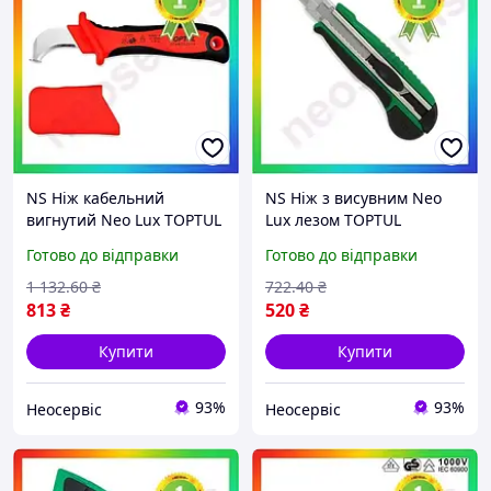
NS Ніж кабельний
NS Ніж з висувним Neo
вигнутий Neo Lux TOPTUL
Lux лезом TOPTUL
1000V VDE SFAB5020V4
SCAC1817 25Neo-ss
Готово до відправки
Готово до відправки
25Neo-ss
1 132
.60
₴
722
.40
₴
813
₴
520
₴
Купити
Купити
93%
93%
Неосервіс
Неосервіс