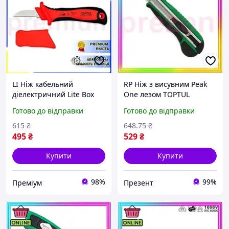
LI Ніж кабельний
RP Ніж з висувним Peak
діелектричний Lite Box
One лезом TOPTUL
TOPTUL 1000V VDE
SCAC1817 PREZ2/G
Готово до відправки
Готово до відправки
SFAA5020V4 LIP77/R
615
₴
648
.75
₴
495
₴
529
₴
Купити
Купити
98%
99%
Преміум
Презент