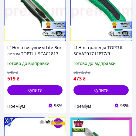
LI Ніж з висувним Lite Box
LI Ніж-трапеція TOPTUL
лезом TOPTUL SCAC1817
SCAA2017 LIP77/R
LIP77/R
Готово до відправки
Готово до відправки
645
₴
587
.50
₴
519
₴
473
₴
Купити
Купити
98%
98%
Преміум
Преміум