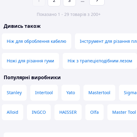
1
2
3
...
Показано 1 - 29 товарів з 200+
Дивись також
Ніж для оброблення кабелю
Інструмент для різання п
Ножі для різання гуми
Ніж з трапецієподібним лезом
Популярні виробники
Stanley
Intertool
Yato
Mastertool
Sigma
Alloid
INGCO
HAISSER
Olfa
Master Tool