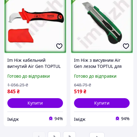
Im Ніж кабельний
Im Ніж з висувним Air
вигнутий Air Gen TOPTUL
Gen лезом TOPTUL для
1000V VDE для електриків
дому та кухні
Готово до відправки
Готово до відправки
для зняття ізоляції з
пластиковий
проводів IMD22/G
універсальний
1 056
.25
₴
648
.75
₴
інструмент для різа
845
₴
519
₴
IMD22/G
Купити
Купити
94%
94%
Імідж
Імідж