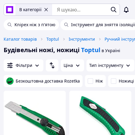
В категорії
Knipex ніж з п'ятою
Інструмент для зняття ізоляції
Каталог товарів
Toptul
Інструменти
Ручний інстру
Будівельні ножі, ножиці
Toptul
в Україні
Фільтри
Ціна
Тип інструменту
Безкоштовна доставка Rozetka
Ніж
Ножиці