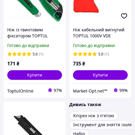
Ніж із гвинтовим
Ніж кабельний вигнутий
фіксатором TOPTUL
TOPTUL 1000V VDE
SCAD1817
SFAB5020V4
Готово до відправки
Готово до відправки
5.0
(1)
5.0
(1)
171
₴
735
₴
Купити
Купити
97%
99%
ToptulOnline
Market-Opt.net™
Дивись також
Knipex ніж з п'ятою
Інструмент для зняття ізоляці
Набір