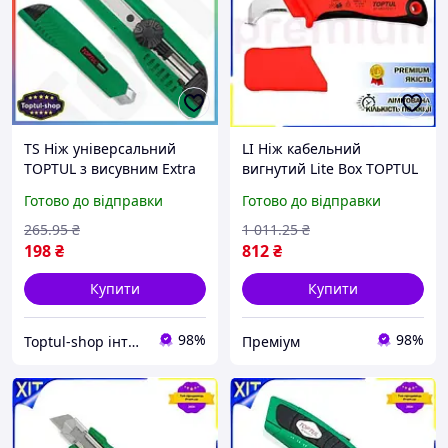
TS Ніж універсальний
LI Ніж кабельний
TOPTUL з висувним Extra
вигнутий Lite Box TOPTUL
Line лезом для різання
1000V VDE SFAB5020V4
Готово до відправки
Готово до відправки
шпалер та картону із
LIP77/R
засувкою та запасними л
265
.95
₴
1 011
.25
₴
SHT55_Q
198
₴
812
₴
Купити
Купити
98%
98%
Toptul-shop інтернет магазин
Преміум