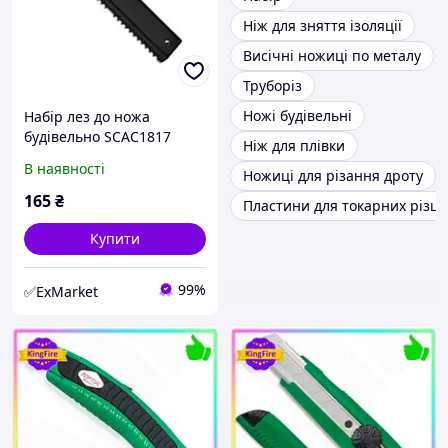
Ніж для зняття ізоляції
Висічні ножиці по металу
Труборіз
Ножі будівельні
Haбіp лeз дo нoжa
будівельно SCAC1817
Ніж для плівки
TOPTUL SCAB18A0
В наявності
Ножиці для різання дроту
165
₴
Пластини для токарних різці
Купити
99%
✅ExMarket