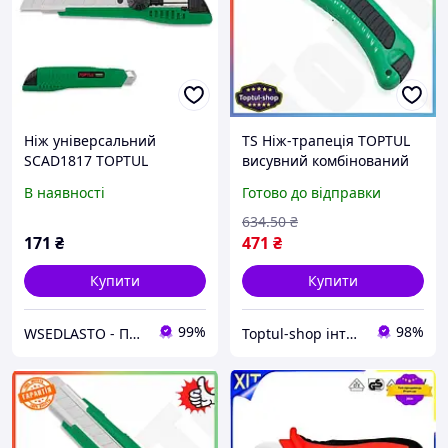
Ніж універсальний
TS Ніж-трапеція TOPTUL
SCAD1817 TOPTUL
висувний комбінований
інструмент Extra Line для
В наявності
Готово до відправки
різання та обрізання ніж
для роботи SHT55_Q
634
.50
₴
171
₴
471
₴
Купити
Купити
99%
98%
WSEDLASTO - Продаж автосервісного обладнання в Україні
Toptul-shop інтернет магазин