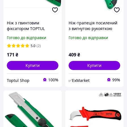
Ніж з гвинтовим
Ніж-трапеція посилений
фіксатором TOPTUL
з вигнутoю pукoяткoю
SCAD1817
TOPTUL SCAA2017
Готово до відправки
Готово до відправки
5.0
(2)
171
₴
409
₴
Купити
Купити
100%
99%
Toptul Shop
✅ExMarket