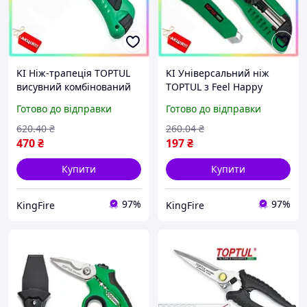
KI Ніж-трапеція TOPTUL
KI Універсальний ніж
висувний комбінований
TOPTUL з Feel Happy
Feel Happy для різання
висувним лезом для
Готово до відправки
Готово до відправки
картону тканини металу
різання шпалер та
універсальний інструм
картону безпечний та
620
.40
₴
260
.04
₴
FIR41_R
зручний FIR41_R
470
₴
197
₴
Купити
Купити
97%
97%
KingFire
KingFire