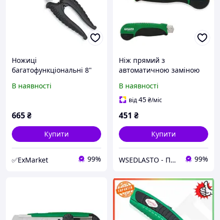
Ножиці
Ніж прямий з
багатофункціональні 8"
автоматичною заміною
TOPTUL SBCH0808
лез L165мм SCAC1817
В наявності
В наявності
TOPTUL
45
від
₴
/міс
665
₴
451
₴
Купити
Купити
99%
99%
✅ExMarket
WSEDLASTO - Продаж автосервісного обладнання в Україні