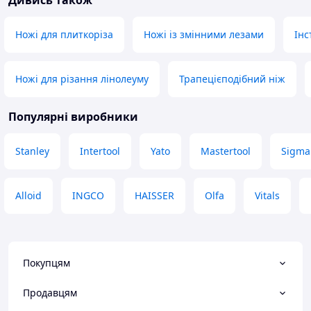
Дивись також
Ножі для плиткоріза
Ножі із змінними лезами
Інс
Ножі для різання лінолеуму
Трапецієподібний ніж
Популярні виробники
Stanley
Intertool
Yato
Mastertool
Sigma
Alloid
INGCO
HAISSER
Olfa
Vitals
Покупцям
Продавцям