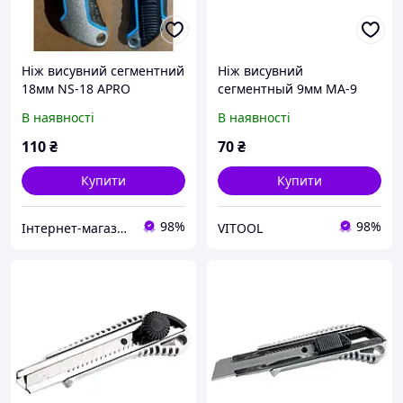
Ніж висувний сегментний
Ніж висувний
18мм NS-18 APRO
сегментный 9мм МА-9
APRO
В наявності
В наявності
110
₴
70
₴
Купити
Купити
98%
98%
Інтернет-магазин "Автозапчастини Ромен"
VITOOL