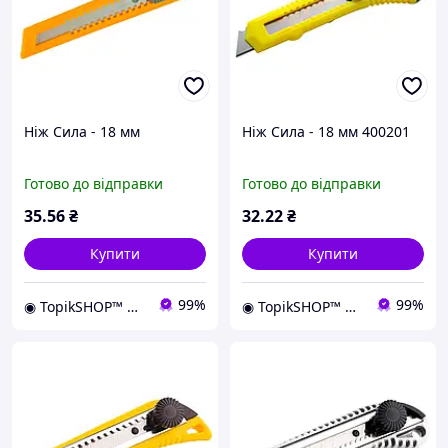
Ніж Сила - 18 мм
Ніж Сила - 18 мм 400201
Готово до відправки
Готово до відправки
35
.56
₴
32
.22
₴
Купити
Купити
99%
99%
◉ TopikSHOP™ ◉ - онлайн магазин корисних товарів для дому, дачі, саду, майстерні та гаражу
◉ TopikSHOP™ ◉ - онлайн магазин корисних товарів для дому, дачі, саду, майстерні та гаражу