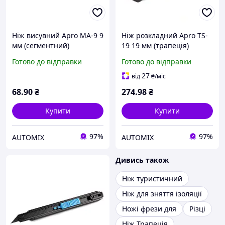
Ніж висувний Apro МА-9 9
Ніж розкладний Apro TS-
мм (сегментний)
19 19 мм (трапеція)
Готово до відправки
Готово до відправки
27
від
₴
/міс
68
.90
₴
274
.98
₴
Купити
Купити
97%
97%
AUTOMIX
AUTOMIX
Дивись також
Ніж туристичний
Ніж для зняття ізоляції
Ножі фрези для
Різці
Ніж Трапеція