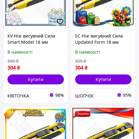
KV Ніж висувний Сила
SC Ніж висувний Сила
Smart Model 18 мм
Updated Form 18 мм
прогумований MultiFlex
прогумований MultiFlex
В наявності
В наявності
для розрізання паперу та
для розрізання паперу та
картону з автоз 99/KVI
картону з авто CH2_99K
395
₴
395
₴
304
₴
304
₴
Купити
Купити
98%
95%
КВІТОЧКА
ШОПЧІК