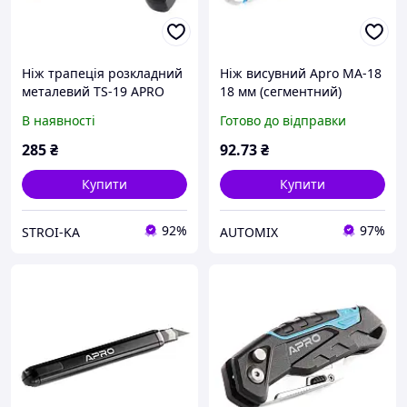
Ніж трапеція розкладний
Ніж висувний Apro МА-18
металевий TS-19 APRO
18 мм (сегментний)
В наявності
Готово до відправки
285
₴
92
.73
₴
Купити
Купити
92%
97%
STROI-KA
AUTOMIX