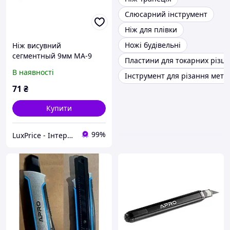
Слюсарний інструмент
Ніж для плівки
Ножі будівельні
Ніж висувний
сегментный 9мм МА-9
Пластини для токарних різці
APRO LuxPrice
В наявності
Інструмент для різання мета
71
₴
Купити
99%
LuxPrice - Інтернет магазин інструментів і автоаксесуарів