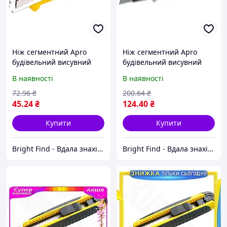
Ніж сегментний Apro
Ніж сегментний Apro
будівельний висувний
будівельний висувний
Сила з автозамоком та
Сила 18 мм металева з
В наявності
В наявності
лезом 18 мм (400220)
гумовою вставкою
(400230)
72
.96
₴
200
.64
₴
45
.24
₴
124
.40
₴
Купити
Купити
Bright Find - Вдала знахідка
Bright Find - Вдала знахідка