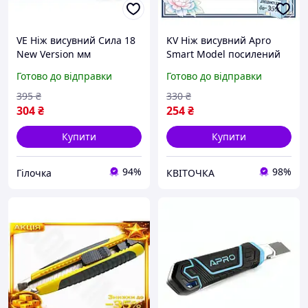
VE Ніж висувний Сила 18
KV Ніж висувний Apro
New Version мм
Smart Model посилений
прогумований MultiFlex
18 мм для різання паперу
Готово до відправки
Готово до відправки
для розрізання паперу та
та картону
картону з автоз N6W_VER
канцелярський ніж з авт
395
₴
330
₴
99/KVI
304
₴
254
₴
Купити
Купити
94%
98%
Гілочка
КВІТОЧКА