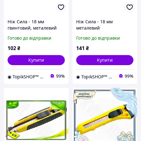
Ніж Сила - 18 мм
Ніж Сила - 18 мм
гвинтовий, металевий
металевий
Готово до відправки
Готово до відправки
102
₴
141
₴
Купити
Купити
99%
99%
◉ TopikSHOP™ ◉ - онлайн магазин корисних товарів для дому, дачі, саду, майстерні та гаражу
◉ TopikSHOP™ ◉ - онлайн магазин корисних товарів для дому, дачі, саду, майстерні та гаражу