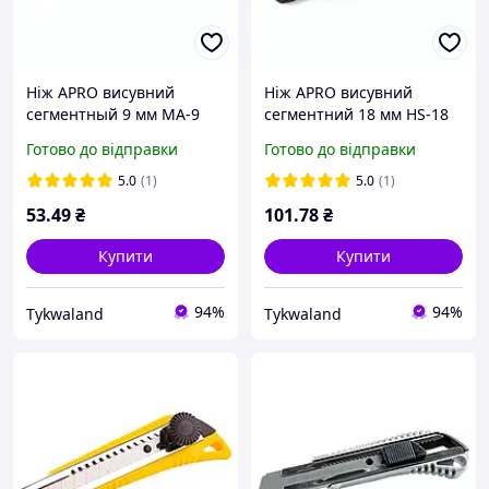
Ніж APRO висувний
Ніж APRO висувний
сегментный 9 мм МА-9
сегментний 18 мм HS-18
Готово до відправки
Готово до відправки
5.0
(1)
5.0
(1)
53
.49
₴
101
.78
₴
Купити
Купити
94%
94%
Tykwaland
Tykwaland