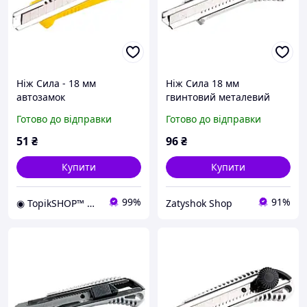
Ніж Сила - 18 мм
Ніж Сила 18 мм
автозамок
гвинтовий металевий
(400228)
Готово до відправки
Готово до відправки
51
₴
96
₴
Купити
Купити
99%
91%
◉ TopikSHOP™ ◉ - онлайн магазин корисних товарів для дому, дачі, саду, майстерні та гаражу
Zatyshok Shop