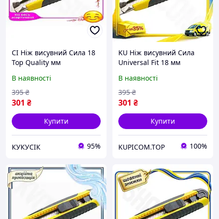
CI Ніж висувний Сила 18
KU Ніж висувний Сила
Top Quality мм
Universal Fit 18 мм
прогумований MultiFlex
прогумований MultiFlex
В наявності
В наявності
для розрізання паперу та
для розрізання паперу та
картону з автоз CI2-888
картону з авт Uni2L_K
395
₴
395
₴
301
₴
301
₴
Купити
Купити
95%
100%
КУКУСІК
KUPICOM.TOP