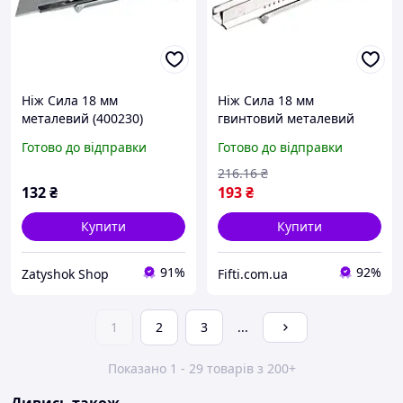
Ніж Сила 18 мм
Ніж Сила 18 мм
металевий (400230)
гвинтовий металевий
Готово до відправки
Готово до відправки
216
.16
₴
132
₴
193
₴
Купити
Купити
91%
92%
Zatyshok Shop
Fifti.com.ua
1
2
3
...
Показано 1 - 29 товарів з 200+