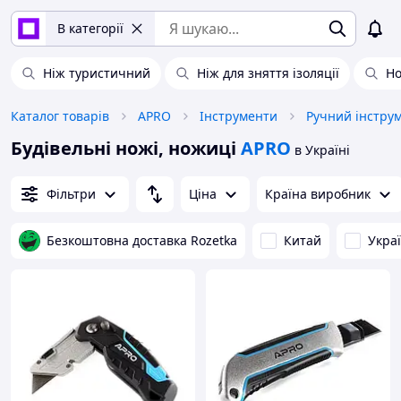
В категорії
Ніж туристичний
Ніж для зняття ізоляції
Но
Каталог товарів
APRO
Інструменти
Ручний інстру
Будівельні ножі, ножиці
APRO
в Україні
Фільтри
Ціна
Країна виробник
Безкоштовна доставка Rozetka
Китай
Укра