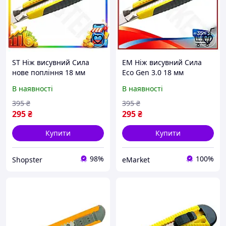
ST Ніж висувний Сила
EM Ніж висувний Сила
нове попління 18 мм
Eco Gen 3.0 18 мм
прогумований MultiFlex
прогумований MultiFlex
В наявності
В наявності
для розрізання паперу та
для розрізання паперу та
картону з авт OST|ER
картону з автоз MAR_K
395
₴
395
₴
295
₴
295
₴
Купити
Купити
98%
100%
Shopster
eMarket