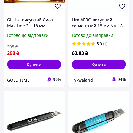
GL Ніж висувний Сила
Ніж APRO висувний
Max Line 3.1 18 мм
сегментний 18 мм NA-18
прогумований MultiFlex
Готово до відправки
Готово до відправки
для розрізання паперу та
картону з авто LO31\PR
5.0
(1)
395
₴
298
₴
63
.83
₴
Купити
Купити
99%
94%
GOLD TIME
Tykwaland