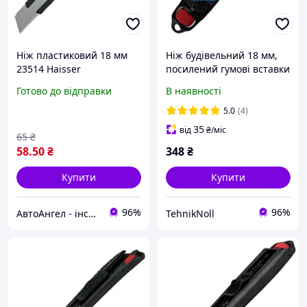
Ніж пластиковий 18 мм
Ніж будівельний 18 мм,
23514 Haisser
посилений гумові вставки
Haisser ніж
Готово до відправки
В наявності
канцелярський
універсальний (23503)
5.0
(4)
35
від
₴
/міс
65
₴
58
.50
₴
348
₴
Купити
Купити
96%
96%
АвтоАнгел - інструменти та обладнання для СТО, витратні матеріали, товари для дому та саду
TehnikNoll