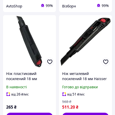
99%
99%
AvtoShop
Візборн
Ніж пластиковий
Ніж металевий
посилений 18 мм
посилений 18 мм Haisser
сегментне лезо, гумові
23504
В наявності
Готово до відправки
вставки, навантаження
60 кг HAISSER
26
51
від
₴
/міс
від
₴
/міс
568
₴
265
₴
511
.20
₴