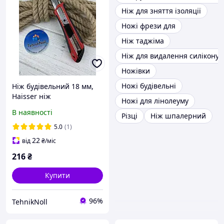
Ніж для зняття ізоляції
Ножі фрези для
Ніж таджіма
Ніж для видалення силікону
Ножівки
Ножі будівельні
Ніж будівельний 18 мм,
Haisser ніж
Ножі для лінолеуму
канцелярський
В наявності
Різці
Ніж шпалерний
універсальний (23501)
5.0
(1)
22
від
₴
/міс
216
₴
Купити
96%
TehnikNoll