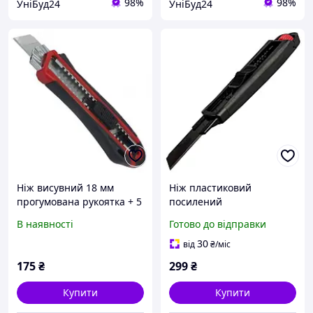
98%
98%
УніБуд24
УніБуд24
Ніж висувний 18 мм
Ніж пластиковий
прогумована рукоятка + 5
посилений
лез HAISSER 23502
універсальний 18 мм
В наявності
Готово до відправки
Haisser для різання
паперу, гуми та шкіри
30
від
₴
/міс
будівельний
175
₴
299
₴
Купити
Купити