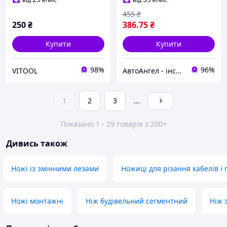
455
₴
250
₴
386
.75
₴
Купити
Купити
98%
96%
VITOOL
АвтоАнгел - інструменти та обладнання для СТО, витратні матеріали, товари для дому та саду
1
2
3
...
Показано 1 - 29 товарів з 200+
Дивись також
Ножі із змінними лезами
Ножиці для різання кабелів і 
Ножі монтажні
Ніж будівельний сегментний
Ніж 