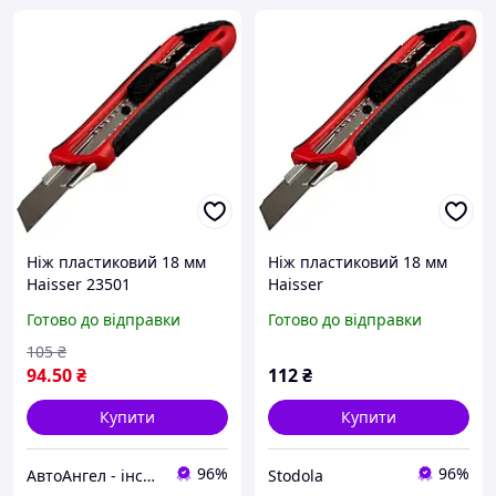
Ніж пластиковий 18 мм
Ніж пластиковий 18 мм
Haisser 23501
Haisser
Готово до відправки
Готово до відправки
105
₴
94
.50
₴
112
₴
Купити
Купити
96%
96%
АвтоАнгел - інструменти та обладнання для СТО, витратні матеріали, товари для дому та саду
Stodola