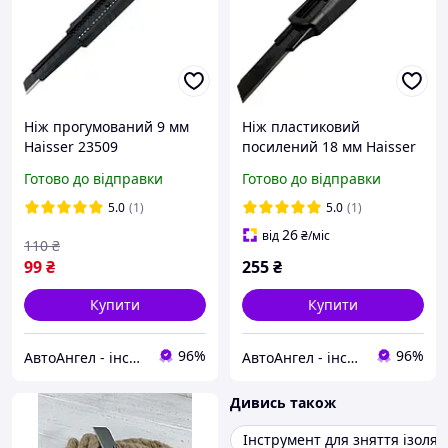
Ніж прогумований 9 мм
Ніж пластиковий
Haisser 23509
посилений 18 мм Haisser
23503
Готово до відправки
Готово до відправки
5.0
(1)
5.0
(1)
26
від
₴
/міс
110
₴
99
₴
255
₴
Купити
Купити
96%
96%
АвтоАнгел - інструменти та обладнання для СТО, витратні матеріали, товари для дому та саду
АвтоАнгел - інструменти та обладнання для СТО, витратні матеріали, товари для дому та саду
Дивись також
Інструмент для зняття ізоляці