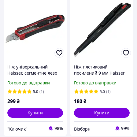
Ніж універсальний
Ніж плстиковий
Haisser, сегментне лезо
посилений 9 мм Haisser
18 мм, з автоматичною
Готово до відправки
Готово до відправки
заміною леза 88466
(23502)
5.0
(1)
5.0
(1)
299
₴
180
₴
Купити
Купити
98%
99%
"Ключик"
Візборн