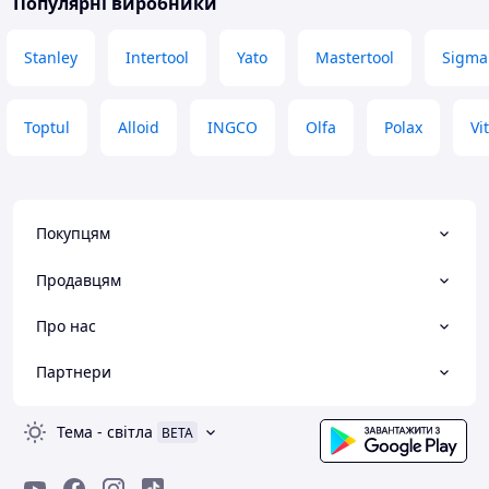
Популярні виробники
Stanley
Intertool
Yato
Mastertool
Sigma
Toptul
Alloid
INGCO
Olfa
Polax
Vi
Покупцям
Продавцям
Про нас
Партнери
Тема
-
світла
BETA