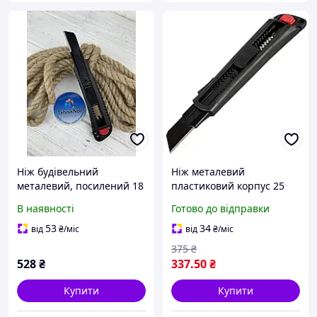
Ніж будівельний
Ніж металевий
металевий, посилений 18
пластиковий корпус 25
мм, Haisser (23504) ніж
мм Haisser 23506
В наявності
Готово до відправки
універсальний
канцелярський
53
34
від
₴
/міс
від
₴
/міс
375
₴
528
₴
337
.50
₴
Купити
Купити