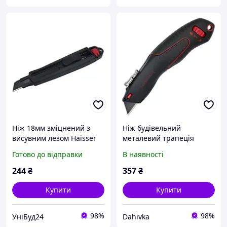
Ніж 18мм зміцнений з
Ніж будівельний
висувним лезом Haisser
металевий трапеція
23503
Haisser SK2
Готово до відправки
В наявності
244
₴
357
₴
Купити
Купити
98%
98%
УніБуд24
Dahivka