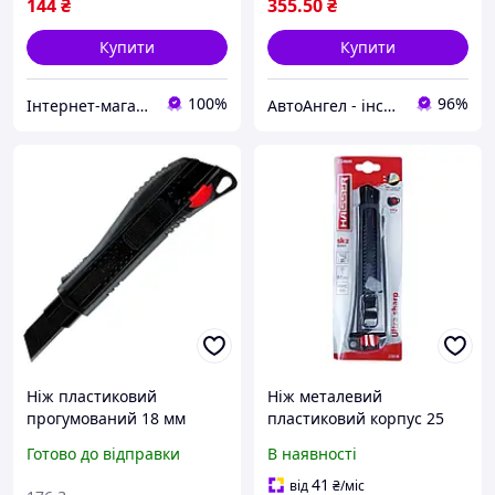
144
₴
355
.50
₴
Купити
Купити
100%
96%
Інтернет-магазин інструментів "R-Tools"
АвтоАнгел - інструменти та обладнання для СТО, витратні матеріали, товари для дому та саду
Ніж пластиковий
Ніж металевий
прогумований 18 мм
пластиковий корпус 25
Haisser 23508
мм Haisser 23506
Готово до відправки
В наявності
41
від
₴
/міс