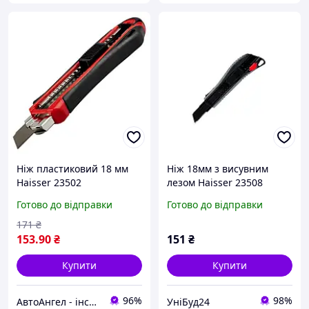
Ніж пластиковий 18 мм
Ніж 18мм з висувним
Haisser 23502
лезом Haisser 23508
Готово до відправки
Готово до відправки
171
₴
153
.90
₴
151
₴
Купити
Купити
96%
98%
АвтоАнгел - інструменти та обладнання для СТО, витратні матеріали, товари для дому та саду
УніБуд24