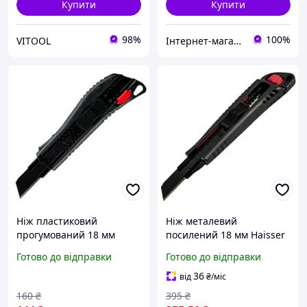
Купити
Купити
98%
100%
VITOOL
Інтернет-магазин інструментів "R-Tools"
Ніж пластиковий
Ніж металевий
прогумований 18 мм
посилений 18 мм Haisser
Haisser 23508
23504
Готово до відправки
Готово до відправки
36
від
₴
/міс
160
₴
395
₴