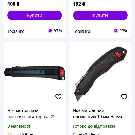
408
₴
192
₴
Купити
Купити
97%
97%
ToolsBro
ToolsBro
Ніж металевий
Ніж металевий
пластиковий корпус 25
посилений 19 мм Haisser
мм Haisser
23511
В наявності
Готово до відправки
25
39
від
₴
/міс
від
₴
/міс