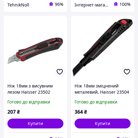
96%
100%
TehnikNoll
Інтернет-магазин інструментів "R-Tools"
Ніж 18мм з висувним
Ніж 18мм зміцнений
лезом Haisser 23502
металевий, Haisser 23504
Готово до відправки
Готово до відправки
207
₴
364
₴
Купити
Купити