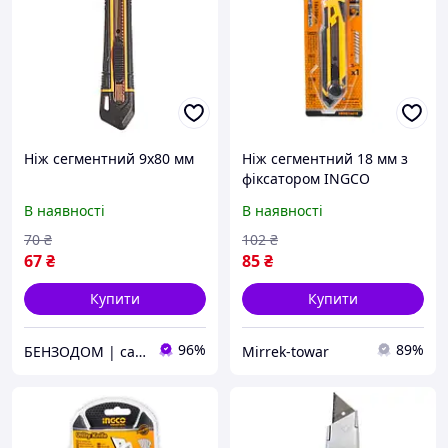
Ніж сегментний 9х80 мм
Ніж сегментний 18 мм з
фіксатором INGCO
В наявності
В наявності
70
₴
102
₴
67
₴
85
₴
Купити
Купити
96%
89%
БЕНЗОДОМ | садова техніка та електроінструмент
Mirrek-towar