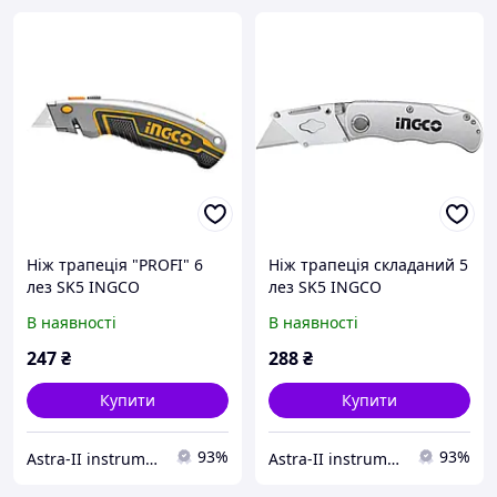
Ніж трапеція "PROFI" 6
Ніж трапеція складаний 5
лез SK5 INGCO
лез SK5 INGCO
INDUSTRIAL
В наявності
В наявності
247
₴
288
₴
Купити
Купити
93%
93%
Astra-II instrument-opt
Astra-II instrument-opt