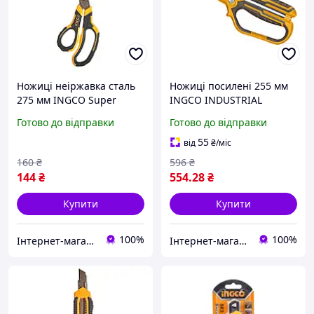
Ножиці неіржавка сталь
Ножиці посилені 255 мм
275 мм INGCO Super
INGCO INDUSTRIAL
Select HSCRS812801
HSCRS832558
Готово до відправки
Готово до відправки
55
від
₴
/міс
160
₴
596
₴
144
₴
554
.28
₴
Купити
Купити
100%
100%
Інтернет-магазин інструментів "R-Tools"
Інтернет-магазин інструментів "R-Tools"