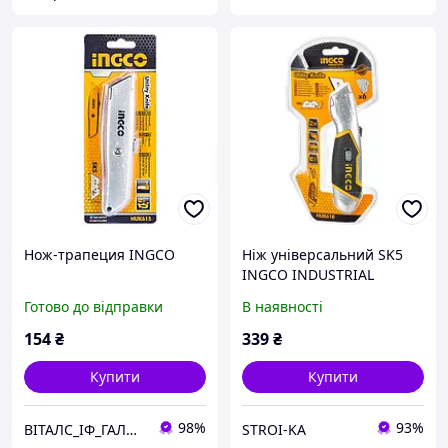
Нож-трапеция INGCO
Ніж універсальний SK5
INGCO INDUSTRIAL
Готово до відправки
В наявності
154
₴
339
₴
Купити
Купити
98%
93%
ВІТАЛС_ІФ_ГАЛИЦЬКА
STROI-KA