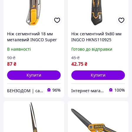
Ніж сегментний 18 мм
Ніж сегментний 9х80 мм
металевий INGCO Super
INGCO HKNS110925
Select
В наявності
Готово до відправки
90
₴
45
₴
87
₴
42
.75
₴
Купити
Купити
96%
100%
БЕНЗОДОМ | садова техніка та електроінструмент
Інтернет-магазин інструментів "R-Tools"