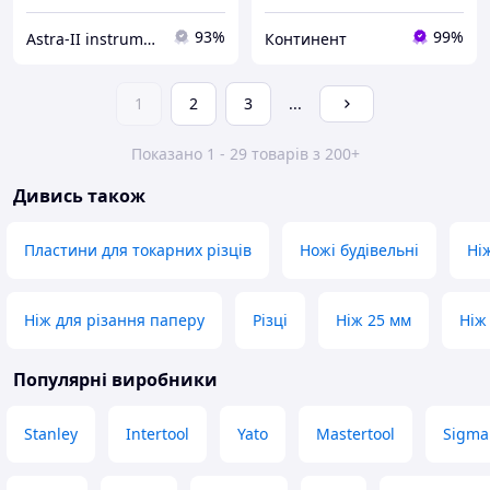
93%
99%
Astra-II instrument-opt
Континент
1
2
3
...
Показано 1 - 29 товарів з 200+
Дивись також
Пластини для токарних різців
Ножі будівельні
Ні
Ніж для різання паперу
Різці
Ніж 25 мм
Ніж
Популярні виробники
Stanley
Intertool
Yato
Mastertool
Sigma