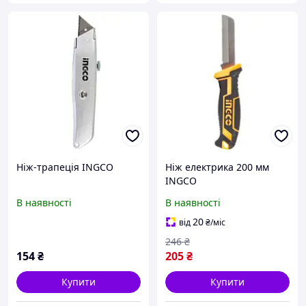
Ніж-трапеція INGCO
Ніж електрика 200 мм
INGCO
В наявності
В наявності
20
від
₴
/міс
246
₴
154
₴
205
₴
Купити
Купити