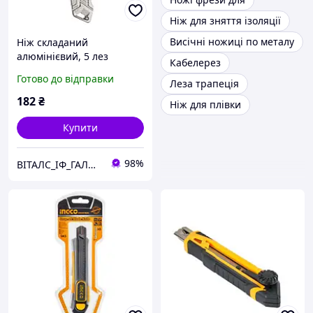
Ніж для зняття ізоляції
Висічні ножиці по металу
Ніж складаний
алюмінієвий, 5 лез
Кабелерез
трапеція SK5 INGCO
Готово до відправки
Леза трапеція
182
₴
Ніж для плівки
Купити
98%
ВІТАЛС_ІФ_ГАЛИЦЬКА