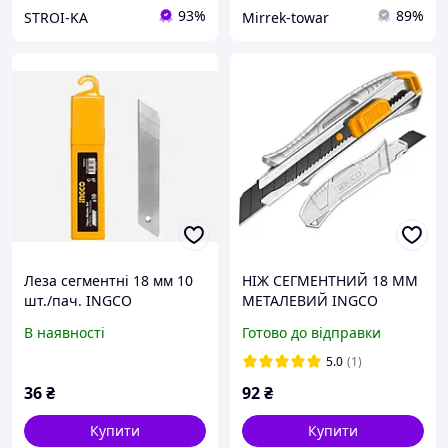
93%
89%
STROI-KA
Mirrek-towar
Леза сегментні 18 мм 10
НІЖ СЕГМЕНТНИЙ 18 ММ
шт./пач. INGCO
МЕТАЛЕВИЙ INGCO
SUPER SELECT HKNS11807
В наявності
Готово до відправки
5.0
(1)
36
₴
92
₴
Купити
Купити