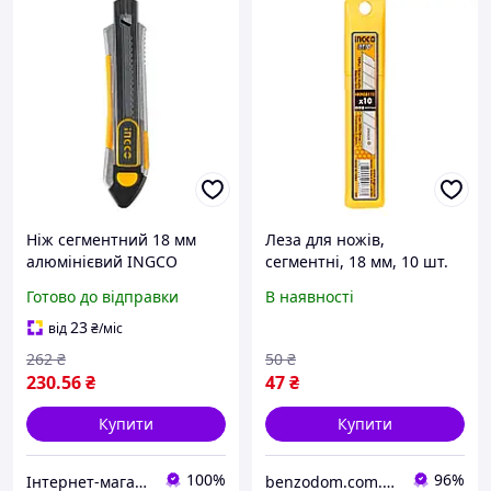
Ніж сегментний 18 мм
Леза для ножів,
алюмінієвий INGCO
сегментні, 18 мм, 10 шт.
INDUSTRIAL HKNS1808
INGCO Super Select
Готово до відправки
В наявності
23
від
₴
/міс
262
₴
50
₴
230
.56
₴
47
₴
Купити
Купити
100%
96%
Інтернет-магазин інструментів "R-Tools"
benzodom.com.ua