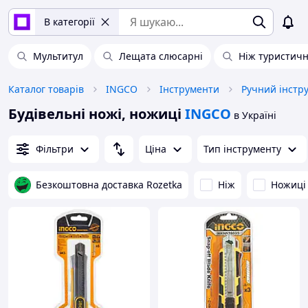
В категорії
Мультитул
Лещата слюсарні
Ніж туристич
Каталог товарів
INGCO
Інструменти
Ручний інстр
Будівельні ножі, ножиці
INGCO
в Україні
Фільтри
Ціна
Тип інструменту
Безкоштовна доставка Rozetka
Ніж
Ножиці