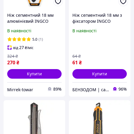
Ніж сегментний 18 мм
Ніж сегментний 18 мм з
алюмінієвий INGCO
фіксатором INGCO
INDUSTRIAL
В наявності
В наявності
5.0
(1)
27
від
₴
/міс
324
₴
64
₴
270
₴
61
₴
Купити
Купити
89%
96%
Mirrek-towar
БЕНЗОДОМ | садова техніка та електроінструмент