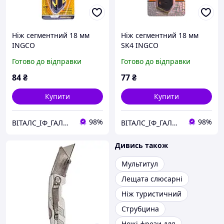
Ніж сегментний 18 мм
Ніж сегментний 18 мм
INGCO
SK4 INGCO
Готово до відправки
Готово до відправки
84
₴
77
₴
Купити
Купити
98%
98%
ВІТАЛС_ІФ_ГАЛИЦЬКА
ВІТАЛС_ІФ_ГАЛИЦЬКА
Дивись також
Мультитул
Лещата слюсарні
Ніж туристичний
Струбцина
Ножі фрези для