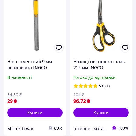
Ніж сегментний 9 мм
Ножиці неіржавка сталь
нержавійка INGCO
215 мм INGCO
HSCRS812001
В наявності
Готово до відправки
5.0
(1)
34
.80
₴
104
₴
29
₴
96
.72
₴
Купити
Купити
89%
100%
Mirrek-towar
Інтернет-магазин інструментів "R-Tools"