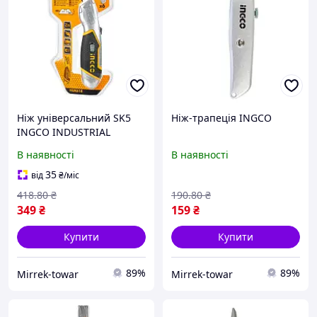
Ніж універсальний SK5
Ніж-трапеція INGCO
INGCO INDUSTRIAL
В наявності
В наявності
35
від
₴
/міс
418
.80
₴
190
.80
₴
349
₴
159
₴
Купити
Купити
89%
89%
Mirrek-towar
Mirrek-towar