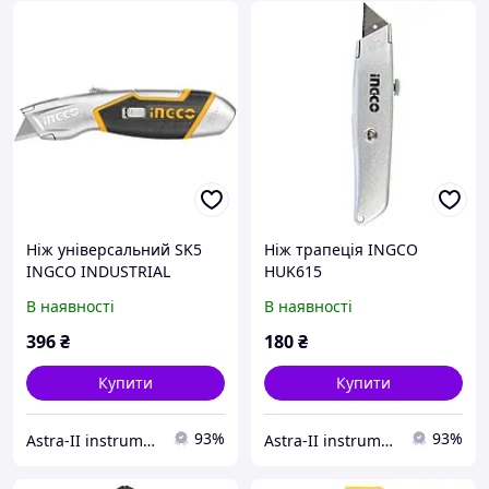
Ніж універсальний SK5
Ніж трапеція INGCO
INGCO INDUSTRIAL
HUK615
В наявності
В наявності
396
₴
180
₴
Купити
Купити
93%
93%
Astra-II instrument-opt
Astra-II instrument-opt