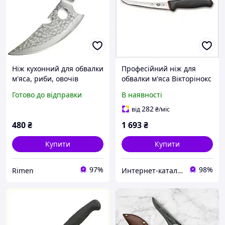
Ніж кухонний для обвалки
Професійний ніж для
м'яса, риби, овочів
обвалки м'яса Вікторінокс
(нержавіюча сталь 7CR17)
чорний, B8889X8T29
Готово до відправки
В наявності
282
від
₴
/міс
480
₴
1 693
₴
Купити
Купити
97%
98%
Rimen
Интерн​ет-кат​а​л​ог ск​​и​до​к "GALANTI"