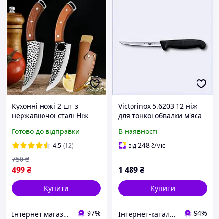
Кухонні ножі 2 шт з
Victorinox 5.6203.12 ніж
нержавіючої сталі Ніж
для тонкої обвалки м'яса
для чищення фруктів Ніж
нержавіючий,
Готово до відправки
В наявності
для м'яса Ніж для обвалки
1C70H913A1
Ножі для чищення овочів
248
4.5
(12)
від
₴
/міс
750
₴
499
₴
1 489
₴
Купити
Купити
97%
94%
Інтернет магазин товарів для риболовлі Fishermen
Інтернет-каталог знижок "MODNO"