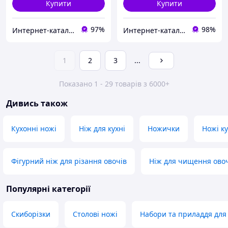
Купити
Купити
97%
98%
Интернет-катал​ог ск​​​​ид​​ок "OBNOVKA"
Интерн​ет-кат​а​л​ог ск​​и​до​к "GALANTI"
1
2
3
...
Показано 1 - 29 товарів з 6000+
Дивись також
Кухонні ножі
Ніж для кухні
Ножички
Ножі к
Фігурний ніж для різання овочів
Ніж для чищення ово
Популярні категорії
Скиборізки
Столові ножі
Набори та приладдя для