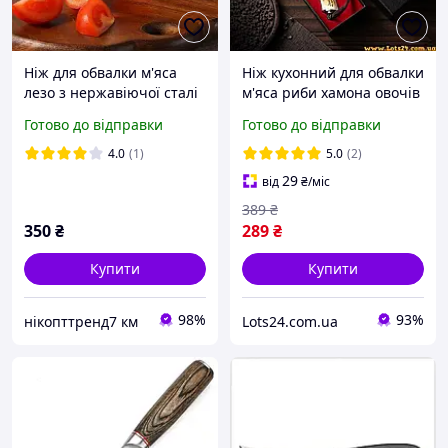
Ніж для обвалки м'яса
Ніж кухонний для обвалки
лезо з нержавіючої сталі
м'яса риби хамона овочів
з дерев'яною ручкою
фруктів Damascus
Готово до відправки
Готово до відправки
шкіряний чохол у
текстура гостре вигнуте
комплекті
лезо нержавіюча сталь
4.0
(1)
5.0
(2)
56HRC
29
від
₴
/міс
389
₴
350
₴
289
₴
Купити
Купити
98%
93%
нікопттренд7 км
Lots24.com.ua