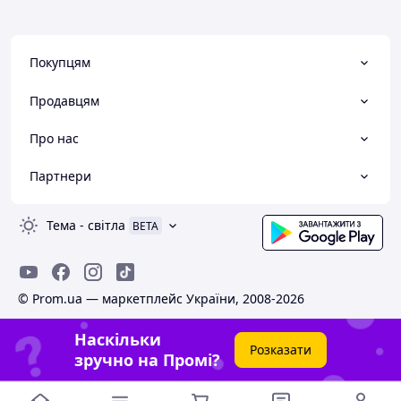
Покупцям
Продавцям
Про нас
Партнери
Тема
-
світла
BETA
© Prom.ua — маркетплейс України, 2008-2026
Наскільки
Розказати
зручно на Промі?