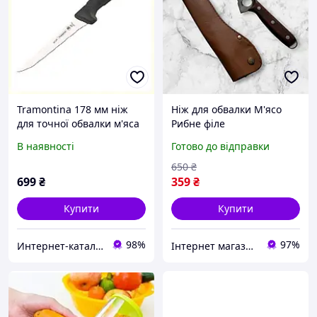
Tramontina 178 мм ніж
Ніж для обвалки М'ясо
для точної обвалки м'яса
Рибне філе
на кістці, 1ET86M2531
В наявності
Готово до відправки
650
₴
699
₴
359
₴
Купити
Купити
98%
97%
Интерн​ет-кат​а​л​ог ск​​и​до​к "GALANTI"
Інтернет магазин товарів для риболовлі Fishermen