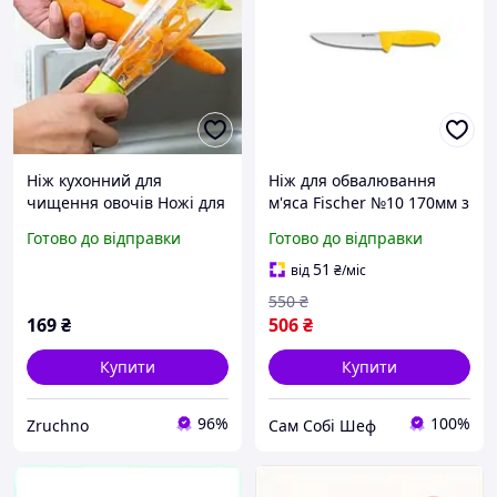
Ніж кухонний для
Ніж для обвалювання
чищення овочів Ножі для
м'яса Fischer №10 170мм з
обвалювання м'яса
жовтою ручкою
Готово до відправки
Готово до відправки
Німеччина Оздобливий
ніж
51
від
₴
/міс
550
₴
169
₴
506
₴
Купити
Купити
96%
100%
Zruchno
Сам Собі Шеф