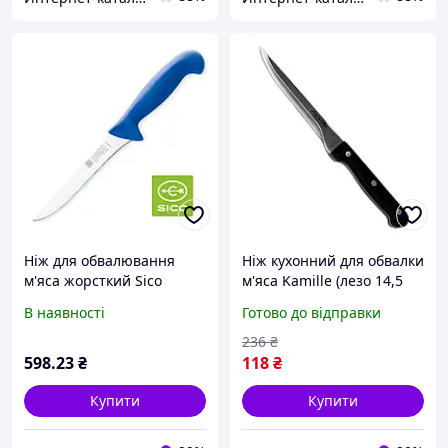
Ніж для обвалювання
Ніж кухонний для обвалки
м'яса жорсткий Sico
м'яса Kamille (лезо 14,5
Ergoline, 13 см
см; ручка 12 см)
В наявності
Готово до відправки
236
₴
598
.23
₴
118
₴
Купити
Купити