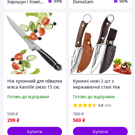
99%
90%
Хорошун і Компанія
DomaSam
Ніж кухонний для обвалки
Кухонні ножі 2 шт з
м'яса Kamille (лезо 15 см;
нержавіючої сталі Ніж
ручка 13 см) з
для чищення фруктів Ніж
Готово до відправки
Готово до відправки
нержавіючої сталі
для м'яса Ніж для обвалки
Ножі для чищення овочів
4.8
(40)
Кухо
598
₴
780
₴
299
₴
569
₴
Купити
Купити