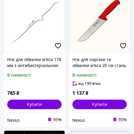
Ніж для обвалки м'яса 178
Ніж для нарізки та
мм з антибактеріальною
обвалки м'яса 20 см сталь
ручкою, E55B34857
Sanelli, C167P66P07
В наявності
В наявності
190
від
₴
/міс
785
₴
1 137
₴
Купити
Купити
95%
95%
Nexus
Nexus