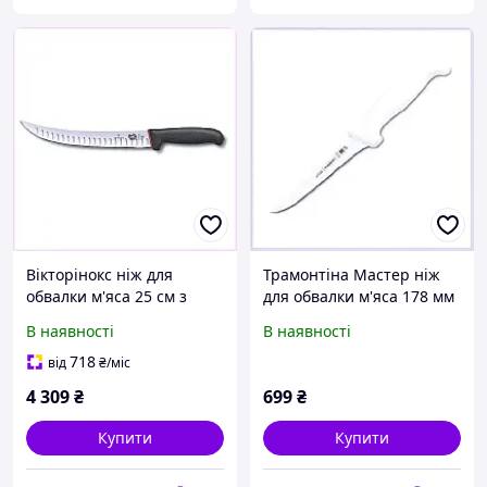
Вікторінокс ніж для
Трамонтіна Мастер ніж
обвалки м'яса 25 см з
для обвалки м'яса 178 мм
серії Dual Grip
1X86A2144B
В наявності
В наявності
170C91T52H
718
від
₴
/міс
4 309
₴
699
₴
Купити
Купити