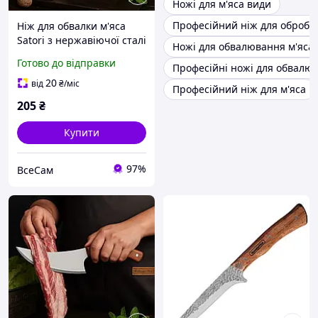
Ножі для м'яса види
Професійний ніж для обробл
Ніж для обвалки м'яса
Satori з нержавіючої сталі
Ножі для обвалювання м'яса
з дерев'яною рукояткою
Готово до відправки
Професійні ножі для обвалюв
31 см обвалювальний ніж
20
від
₴
/міс
Професійний ніж для м'яса
205
₴
Купити
97%
ВсеСам