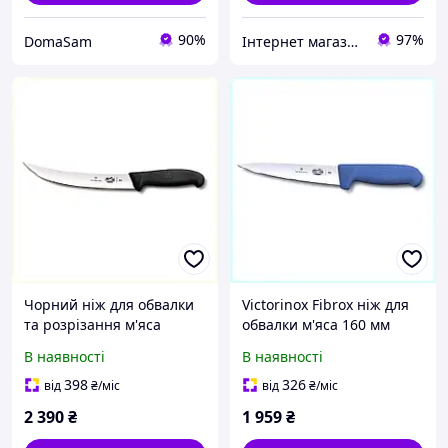
90%
97%
DomaSam
Інтернет магазин товарів для риболовлі Fishermen
Чорний ніж для обвалки
Victorinox Fibrox ніж для
та розрізання м'яса
обвалки м'яса 160 мм
Victorinox, T1H70K9147
синій, 1C709B120
В наявності
В наявності
398
326
від
₴
/міс
від
₴
/міс
2 390
₴
1 959
₴