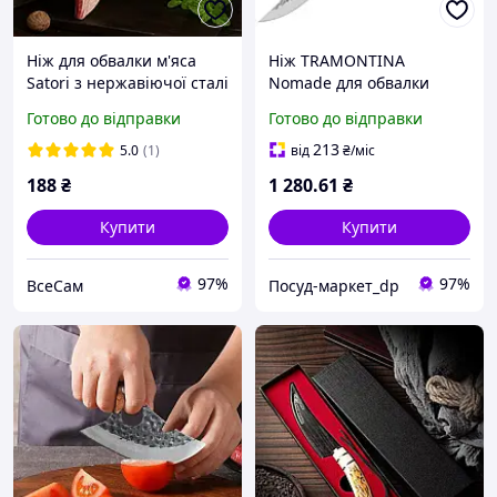
Ніж для обвалки м'яса
Ніж TRAMONTINA
Satori з нержавіючої сталі
Nomade для обвалки
з дерев'яною рукояткою
м'яса 14,6 см (22867/106)
Готово до відправки
Готово до відправки
28.5 см обвалювальний
ніж
213
5.0
(1)
від
₴
/міс
188
₴
1 280
.61
₴
Купити
Купити
97%
97%
ВсеСам
Посуд-маркет_dp