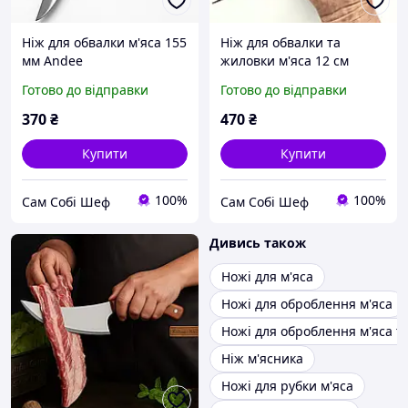
Ніж для обвалки м'яса 155
Ніж для обвалки та
мм Andee
жиловки м'яса 12 см
Ringen_K напівгнучкий
Готово до відправки
Готово до відправки
професійний
370
₴
470
₴
Купити
Купити
100%
100%
Сам Собі Шеф
Сам Собі Шеф
Дивись також
Ножі для м'яса
Ножі для оброблення м'яса
Ножі для оброблення м'яса та
Ніж м'ясника
Ножі для рубки м'яса