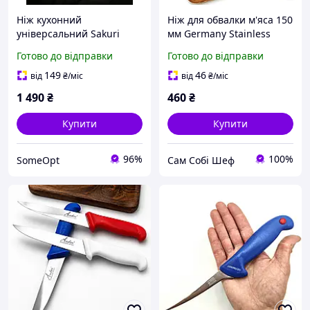
Ніж кухонний
Ніж для обвалки м'яса 150
універсальний Sakuri
мм Germany Stainless
Gladiator 28,5 см
Steel
Готово до відправки
Готово до відправки
потужний ніж для м яса,
обвалки та важких задач
149
46
від
₴
/міс
від
₴
/міс
1 490
₴
460
₴
Купити
Купити
96%
100%
SomeOpt
Сам Собі Шеф