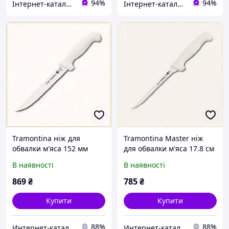
94%
94%
Інтернет-каталог знижок "MODNO"
Інтернет-каталог знижок "MODNO"
Tramontina ніж для
Tramontina Master ніж
обвалки м'яса 152 мм
для обвалки м'яса 17.8 см
білий 1862C5A35
сталь DIN 1.4110,
В наявності
В наявності
5E5C34857
869
₴
785
₴
Купити
Купити
88%
88%
Интер​н​ет-ка​талог ​с​​ки​док "iBag.ua"
Интер​н​ет-ка​талог ​с​​ки​док "iBag.ua"