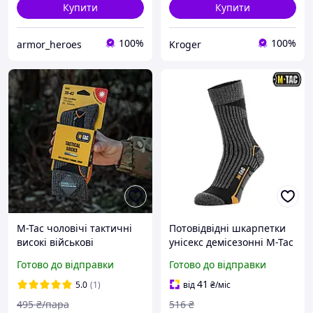
Купити
Купити
100%
100%
armor_heroes
Kroger
M-Tac чоловічі тактичні
Потовідвідні шкарпетки
високі військові
унісекс демісезонні M-Tac
шкарпетки Coolmax 75%
Coolmax 75%, трекінгові
Готово до відправки
Готово до відправки
Black
чорні, розмір 39-42, для
активного
41
5.0
(1)
від
₴
/міс
495
₴/пара
516
₴