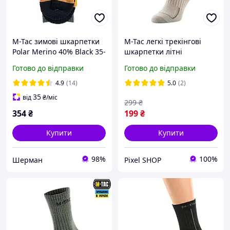
M-Tac зимові шкарпетки
M-Tac легкі трекінгові
Polar Merino 40% Black 35-
шкарпетки літні
38
армійські світло-сірі Mk.3
Готово до відправки
Готово до відправки
Light Grey, літні тактичні
шкарпетки, літні
4.9
(14)
5.0
(2)
шкарпетки військові
35
від
₴
/міс
299
₴
354
₴
199
₴
Купити
Купити
98%
100%
Шерман
Pixel SHOP