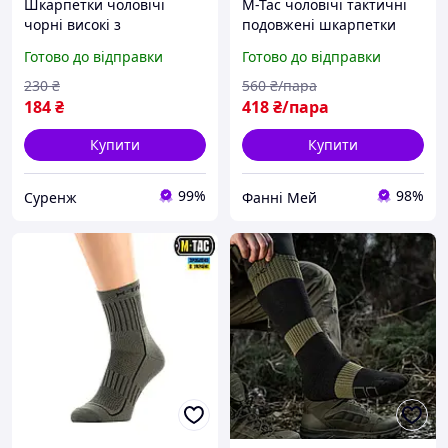
Шкарпетки чоловічі
M-Tac чоловічі тактичні
чорні високі з
подовжені шкарпетки
текстурними
зручні високі військові
Готово до відправки
Готово до відправки
термозонами M-Tac MK.2
шкарпетки під берці
розмір 44-46, демісезонні,
Coolmax 75% Long Black
230
₴
560
₴/пара
75% бавовна
184
₴
418
₴/пара
Купити
Купити
99%
98%
Суренж
Фанні Мей