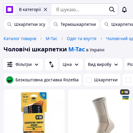
В категорії
Шкарпетки зсу
Термошкарпетки
Шкарпетки
Каталог товарів
M-Tac
Одяг та взуття
Чоловічий о
Чоловічі шкарпетки
M-Tac
в Україні
Фільтри
Ціна
Вид виробу
Ро
Безкоштовна доставка Rozetka
Шкарпетки