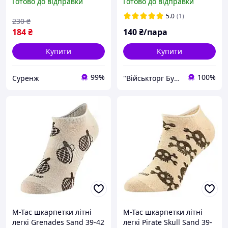
Готово до відправки
Готово до відправки
термозонами M-Tac MK.2
розмір 41-43, демісезонні
5.0
(1)
230
₴
184
₴
140
₴/пара
Купити
Купити
99%
100%
Суренж
"Військторг Бумеранг" Інтернет-магазин
M-Tac шкарпетки літні
M-Tac шкарпетки літні
легкі Grenades Sand 39-42
легкі Pirate Skull Sand 39-