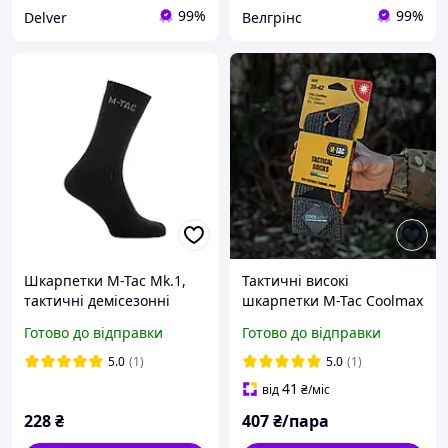
99%
99%
Delver
Велгрінс
Шкарпетки M-Tac Mk.1,
Тактичні високі
тактичні демісезонні
шкарпетки M-Tac Coolmax
трекінгові, Black
75% Чорні трекінгові
Готово до відправки
Готово до відправки
шкарпетки
5.0
(1)
5.0
(1)
41
від
₴
/міс
228
₴
407
₴/пара