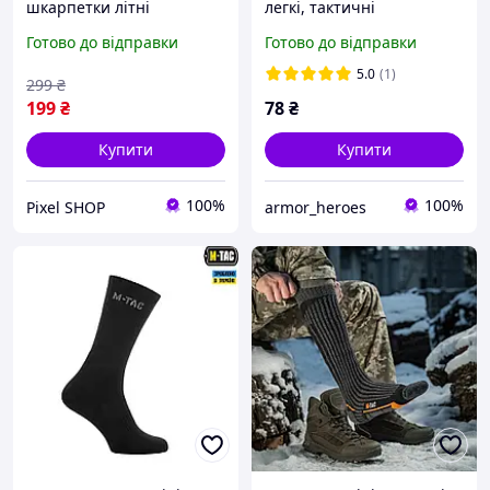
шкарпетки літні
легкі, тактичні
армійські зсу Mk.3 Olive,
потовідвідні для ЗСУ
Готово до відправки
Готово до відправки
літні тактичні шкарпетки,
літні шкарпетки військові
5.0
(1)
299
₴
олива
199
₴
78
₴
Купити
Купити
100%
100%
Pixel SHOP
armor_heroes