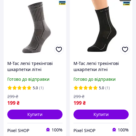
M-Tac легкі трекінгові
M-Tac легкі трекінгові
шкарпетки літні
шкарпетки літні
армійські темно-сірі Mk.3
армійські чорні Mk.3
Готово до відправки
Готово до відправки
Dark Grey, літні тактичні
Black, літні тактичні
шкарпетки, літні
шкарпетки чорні, літні
5.0
(1)
5.0
(1)
шкарпетки військові
шкарпетки військові
299
₴
299
₴
199
₴
199
₴
Купити
Купити
100%
100%
Pixel SHOP
Pixel SHOP