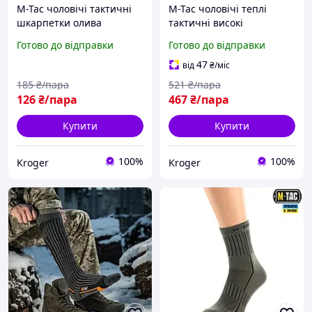
M-Tac чоловічі тактичні
M-Tac чоловічі теплі
шкарпетки олива
тактичні високі
шкарпетки з вовни
Готово до відправки
Готово до відправки
47
від
₴
/міс
185
₴/пара
521
₴/пара
126
₴/пара
467
₴/пара
Купити
Купити
100%
100%
Kroger
Kroger