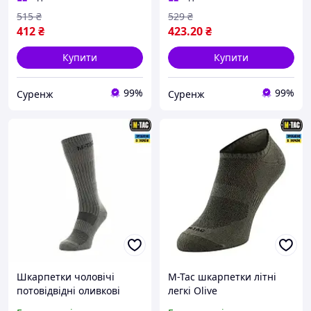
515
₴
529
₴
412
₴
423
.20
₴
Купити
Купити
99%
99%
Суренж
Суренж
Шкарпетки чоловічі
M-Tac шкарпетки літні
потовідвідні оливкові
легкі Olive
високі з текстурними