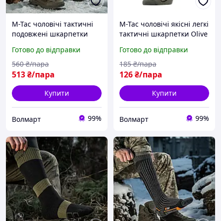
M-Tac чоловічі тактичні
M-Tac чоловічі якісні легкі
подовжені шкарпетки
тактичні шкарпетки Olive
зручні високі військові
Готово до відправки
Готово до відправки
шкарпетки під берці
Coolmax 75% Long Black
560
₴/пара
185
₴/пара
513
₴/пара
126
₴/пара
Купити
Купити
99%
99%
Волмарт
Волмарт