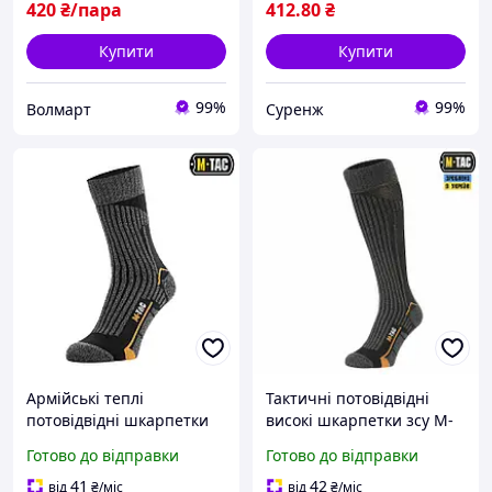
420
₴/пара
412
.80
₴
Купити
Купити
99%
99%
Волмарт
Суренж
Армійські теплі
Тактичні потовідвідні
потовідвідні шкарпетки
високі шкарпетки зсу M-
високі чоловічі M-Tac
Tac Coolmax 75% Long
Готово до відправки
Готово до відправки
Coolmax 75%, трекінгові
трекінгові чорні, розмір
чорні, розмір 43-46, для
39-42, унісекс,
41
42
від
₴
/міс
від
₴
/міс