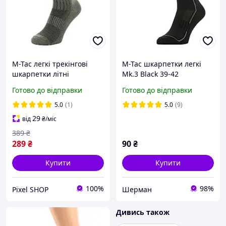
M-Tac легкі трекінгові
M-Tac шкарпетки легкі
шкарпетки літні
Mk.3 Black 39-42
армійські зсу Mk.2 Olive,
Готово до відправки
Готово до відправки
літні тактичні шкарпетки
олива, літні шкарпетки
5.0
(1)
5.0
(9)
військові
29
від
₴
/міс
389
₴
289
₴
90
₴
Купити
Купити
100%
98%
Pixel SHOP
Шерман
Дивись також