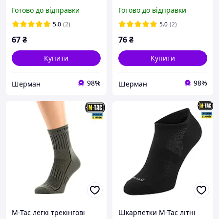
42
Готово до відправки
Готово до відправки
5.0
(2)
5.0
(2)
67
₴
76
₴
Купити
Купити
98%
98%
Шерман
Шерман
M-Tac легкі трекінгові
Шкарпетки M-Tac літні