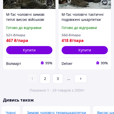
M-Tac чоловічі зимові
M-Tac чоловічі тактичні
теплі високі військові
подовжені шкарпетки
шкарпетки з вовни
зручні високі військові
Готово до відправки
Готово до відправки
шкарпетки під берці
Coolmax 75% Long Black
521
₴/пара
560
₴/пара
467
₴/пара
418
₴/пара
Купити
Купити
99%
99%
Волмарт
Delver
1
2
3
...
Показано 1 - 29 товарів з 2000+
Дивись також
Чорні
Зимові чоловічі термошкарпетки
Високі ш