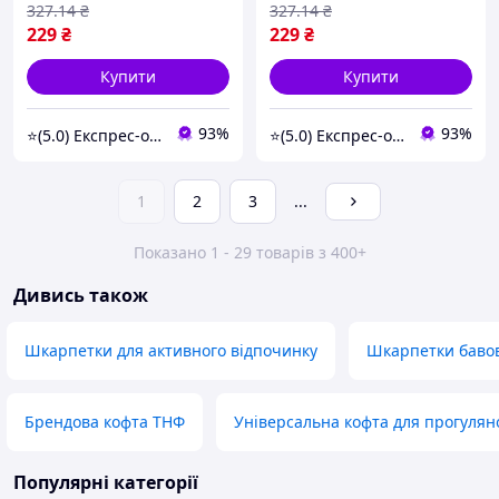
Набір бавовняних
Набір бавовняних
327
.14
₴
327
.14
₴
шкарпеток
шкарпеток
229
₴
229
₴
Купити
Купити
93%
93%
⭐(5.0) Експрес-опт
⭐(5.0) Експрес-опт
1
2
3
...
Показано 1 - 29 товарів з 400+
Дивись також
Шкарпетки для активного відпочинку
Шкарпетки баво
Брендова кофта ТНФ
Універсальна кофта для прогулян
Популярні категорії