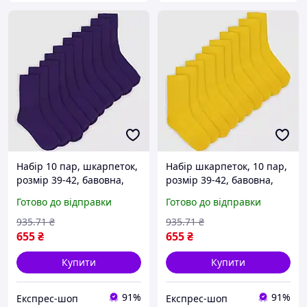
Набір 10 пар, шкарпеток,
Набір шкарпеток, 10 пар,
розмір 39-42, бавовна,
розмір 39-42, бавовна,
Фіолетовий / Шкарпетки
Жовтий / Шкарпетки
Готово до відправки
Готово до відправки
бавовняні / Шкарпетки
бавовняні / Шкарпетки
класичні / Шкарпетки
класичні / Шкарпетки
935
.71
₴
935
.71
₴
демісезонні
демісезонні
655
₴
655
₴
Купити
Купити
91%
91%
Експрес-шоп
Експрес-шоп