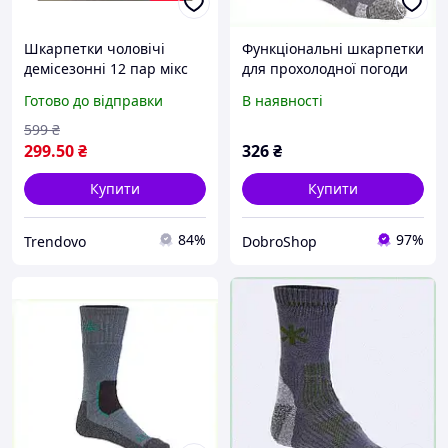
Шкарпетки чоловічі
Функціональні шкарпетки
демісезонні 12 пар мікс
для прохолодної погоди
для комфортного носіння
Норфін 25H979AC68
Готово до відправки
В наявності
в прохолодну погоду
599
₴
299
.50
₴
326
₴
Купити
Купити
84%
97%
Trendovo
DobroShop