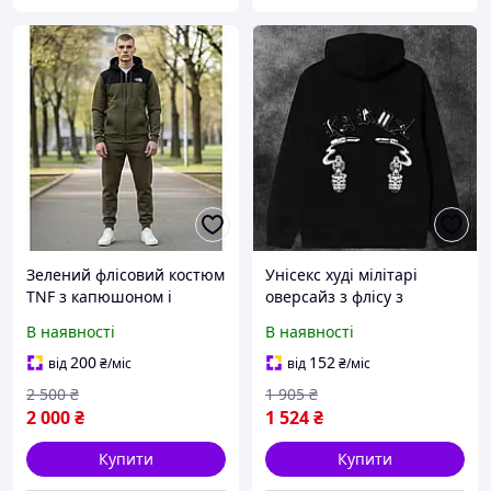
Зелений флісовий костюм
Унісекс худі мілітарі
TNF з капюшоном і
оверсайз з флісу з
кишенями для
принтом для
В наявності
В наявності
комфортного носіння в
комфортного носіння у
прохолодну погоду
прохолодну погоду
200
152
від
₴
/міс
від
₴
/міс
2 500
₴
1 905
₴
2 000
₴
1 524
₴
Купити
Купити