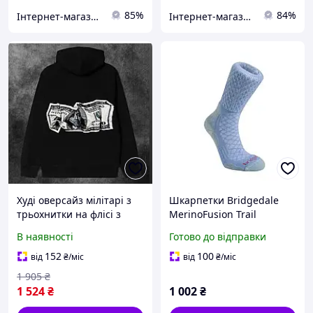
85%
84%
Інтернет-магазин SALE TOOLS
Інтернет-магазин MEGA TOOLS
Худі оверсайз мілітарі з
Шкарпетки Bridgedale
трьохнитки на флісі з
MerinoFusion Trail
принтом для
Women's (Пудровий синій
В наявності
Готово до відправки
комфортного носіння в
L) висота халяви - Бут
прохолодну погоду
анатомічний дизайн
152
100
від
₴
/міс
від
₴
/міс
Coolmax
1 905
₴
1 524
₴
1 002
₴