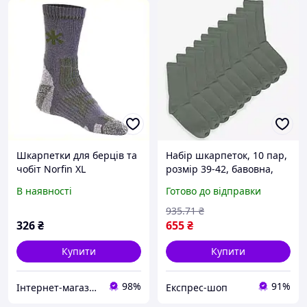
Шкарпетки для берців та
Набір шкарпеток, 10 пар,
чобіт Norfin XL
розмір 39-42, бавовна,
прохолодна погода,
Хакі / Шкарпетки
В наявності
Готово до відправки
2597K9X66
бавовняні / Шкарпетки
класичні / Шкарпетки
935
.71
₴
демісезонні
326
₴
655
₴
Купити
Купити
98%
91%
Інтернет-магазин NeonLemon
Експрес-шоп