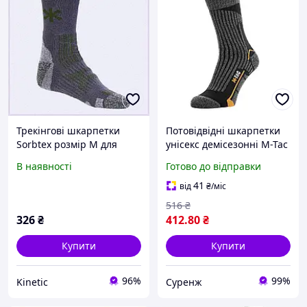
Трекінгові шкарпетки
Потовідвідні шкарпетки
Sorbtex розмір M для
унісекс демісезонні M-Tac
прохолодної погоди
Coolmax 75%, трекінгові
В наявності
Готово до відправки
T2E597968
чорні, розмір 39-42, для
активного
41
від
₴
/міс
516
₴
326
₴
412
.80
₴
Купити
Купити
96%
99%
Kinetic
Суренж