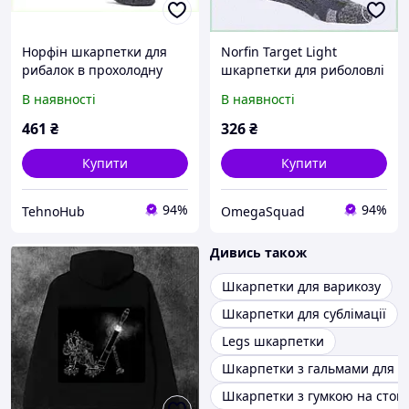
Норфін шкарпетки для
Norfin Target Light
рибалок в прохолодну
шкарпетки для риболовлі
погоду, 25979B98A
та походів PA2597968
В наявності
В наявності
461
₴
326
₴
Купити
Купити
94%
94%
TehnoHub
OmegaSquad
Дивись також
Шкарпетки для варикозу
Шкарпетки для сублімації
Legs шкарпетки
Шкарпетки з гальмами для с
Шкарпетки з гумкою на стопі