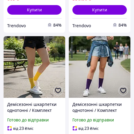
Купити
Купити
84%
84%
Trendovo
Trendovo
Демісезонні шкарпетки
Демісезонні шкарпетки
однотонні / Комплект
однотонні / Комплект
шкарпеток, 3 пари, 43-
шкарпеток, 3 пари, 43-
Готово до відправки
Готово до відправки
46р, Червоний,
46р, Фіолетовий,
Помаранчевий, Жовтий /
Блакитний, Чорний /
23
23
від
₴
/міс
від
₴
/міс