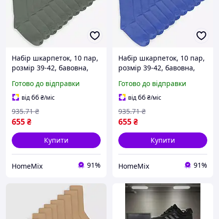
Набір шкарпеток, 10 пар,
Набір шкарпеток, 10 пар,
розмір 39-42, бавовна,
розмір 39-42, бавовна,
Хакі / Шкарпетки
Синій / Шкарпетки
Готово до відправки
Готово до відправки
бавовняні / Шкарпетки
бавовняні / Шкарпетки
класичні / Шкарпетки
класичні / Шкарпетки
66
66
від
₴
/міс
від
₴
/міс
демісезонні
демісезонні
935
.71
₴
935
.71
₴
655
₴
655
₴
Купити
Купити
91%
91%
HomeMix
HomeMix