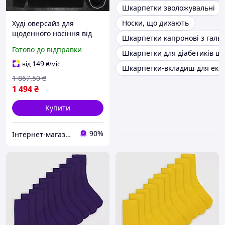
Шкарпетки зволожувальні
Носки, що дихають
Худі оверсайз для
щоденного носіння від
Шкарпетки капронові з галь
бренду Military з
Готово до відправки
Шкарпетки для діабетиків ш
трьохнитки на флісі для
прохолодної погоди
149
від
₴
/міс
Шкарпетки-вкладиш для екст
1 867
.50
₴
1 494
₴
Купити
90%
Інтернет-магазин Look 100 Clothes