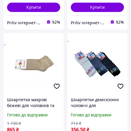
Купити
Купити
92%
92%
Priliv інтернет-магазин
Priliv інтернет-магазин
Шкарпетки махрові
Шкарпетки демісезонні
бежеві для чоловіків та
чоловічі для
жінок теплі 12 пар для
повсякденного носіння
Готово до відправки
Готово до відправки
комфорту в холодну
теплі комфортні 12 пар
погоду
ТМ ДУКАТ
1 730
₴
713
₴
865
₴
356
.50
₴