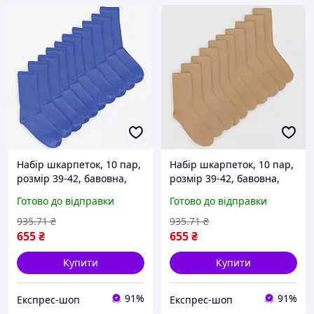
Набір шкарпеток, 10 пар,
Набір шкарпеток, 10 пар,
розмір 39-42, бавовна,
розмір 39-42, бавовна,
Синій / Шкарпетки
Бежевий / Шкарпетки
Готово до відправки
Готово до відправки
бавовняні / Шкарпетки
бавовняні / Шкарпетки
класичні / Шкарпетки
класичні / Шкарпетки
935
.71
₴
935
.71
₴
демісезонні
демісезонні
655
₴
655
₴
Купити
Купити
91%
91%
Експрес-шоп
Експрес-шоп