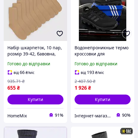
Набір шкарпеток, 10 пар,
Водонепроникные термо
розмір 39-42, бавовна,
кроссовки для
Бежевий / Шкарпетки
прохладной погоды
Готово до відправки
Готово до відправки
бавовняні / Шкарпетки
Adidas Terrex Voyager с
класичні / Шкарпетки
мембраной и защитным
66
193
від
₴
/міс
від
₴
/міс
демісезонні
носком
935
.71
₴
2 407
.50
₴
655
₴
1 926
₴
Купити
Купити
91%
90%
HomeMix
Інтернет-магазин Look 100 Clothes