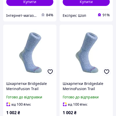
Купити
Купити
84%
91%
Інтернет-магазин MEGA TOOLS
Експрес Шоп
Шкарпетки Bridgedale
Шкарпетки Bridgedale
MerinoFusion Trail
MerinoFusion Trail
Women's L висота
Women's Boot Powder
Готово до відправки
Готово до відправки
голенища Boot 53%
blue S 53% Coolmax легкі
Coolmax 27% Nylon 19%
дихаючі для активного
100
100
від
₴
/міс
від
₴
/міс
Merino 1% Lycra
використання
1 002
₴
1 002
₴