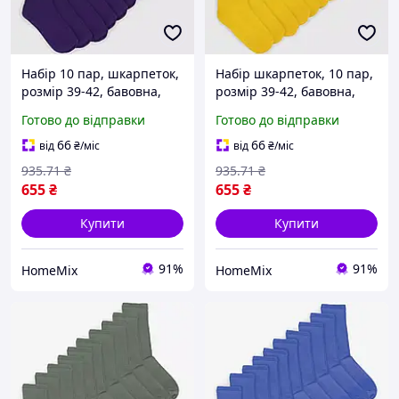
Набір 10 пар, шкарпеток,
Набір шкарпеток, 10 пар,
розмір 39-42, бавовна,
розмір 39-42, бавовна,
Фіолетовий / Шкарпетки
Жовтий / Шкарпетки
Готово до відправки
Готово до відправки
бавовняні / Шкарпетки
бавовняні / Шкарпетки
класичні / Шкарпетки
класичні / Шкарпетки
66
66
від
₴
/міс
від
₴
/міс
демісезонні
демісезонні
935
.71
₴
935
.71
₴
655
₴
655
₴
Купити
Купити
91%
91%
HomeMix
HomeMix