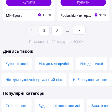
Купити
Купити
100%
91%
MK-Sport
Podushki - інтернет-магазин Подушки
1
2
3
...
Показано 1 - 29 товарів з 3000+
Дивись також
Кухонні ножі
Ніж до м'ясорубці
Ніж для кухні
Ніж для кухні універсальний ніж
Набір кухонних ножів
Популярні категорії
Столові ножі
Будівельні ножі, ножиці
Закаточне 