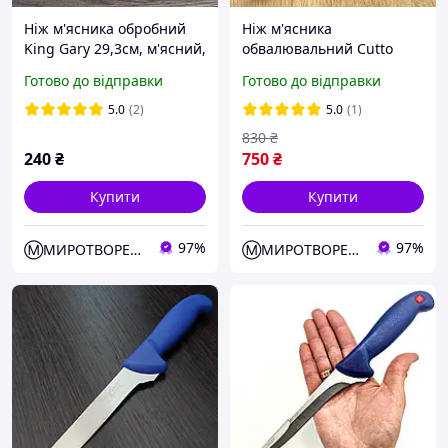
Ніж м'ясника обробний
Ніж м'ясника
King Gary 29,3см, м'ясний,
обвалювальний Cutto
C301, 27.5 см, обробний
Готово до відправки
Готово до відправки
м'ясник, синій
5.0
(2)
5.0
(1)
830
₴
240
₴
750
₴
Купити
Купити
97%
97%
Ⓜ️МИРОТВОРЕЦЬ
Ⓜ️МИРОТВОРЕЦЬ