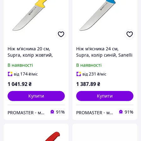
Ніж м'ясника 20 см,
Ніж м'ясника 24 см,
Supra, колір жовтий,
Supra, колір синій, Sanelli
Sanelli Ambrogio
Ambrogio
В наявності
В наявності
174
231
від
₴
/міс
від
₴
/міс
1 041
.92
₴
1 387
.89
₴
Купити
Купити
91%
91%
PROMASTER - магазин ресторанного та професійного кухонного обладнання, інвентарю та посуду
PROMASTER - магазин ресторанного та професійного кухонного обладнання, інвентарю та посуду