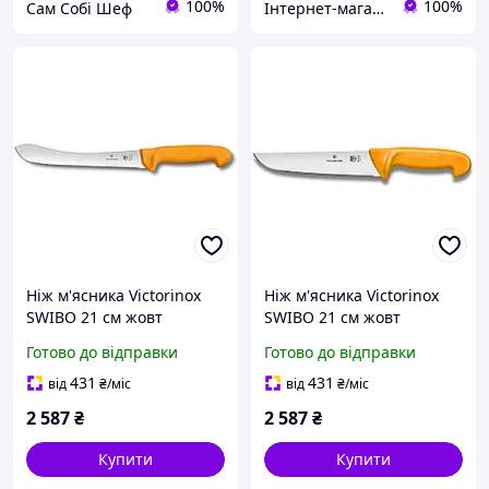
100%
100%
Сам Собі Шеф
Інтернет-магазин Ніж та Смак
Ніж м'ясника Victorinox
Ніж м'ясника Victorinox
SWIBO 21 см жовт
SWIBO 21 см жовт
5.8426.21
5.8431.21
Готово до відправки
Готово до відправки
431
431
від
₴
/міс
від
₴
/міс
2 587
₴
2 587
₴
Купити
Купити