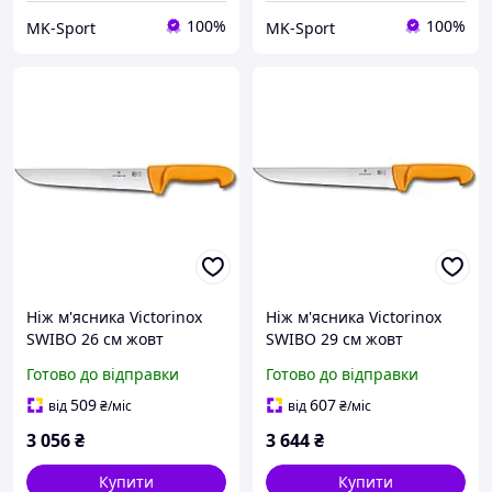
100%
100%
MK-Sport
MK-Sport
Ніж м'ясника Victorinox
Ніж м'ясника Victorinox
SWIBO 26 см жовт
SWIBO 29 см жовт
5.8431.26
5.8431.29
Готово до відправки
Готово до відправки
509
607
від
₴
/міс
від
₴
/міс
3 056
₴
3 644
₴
Купити
Купити