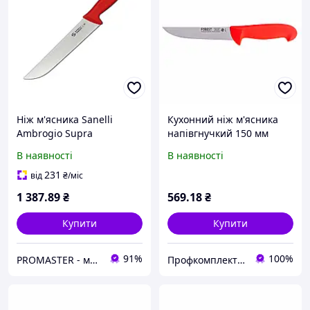
Ніж м'ясника Sanelli
Кухонний ніж м'ясника
Ambrogio Supra
напівгнучкий 150 мм
червоний 24 см
червоний
В наявності
В наявності
Червоний (77582) D1-2026
231
від
₴
/міс
1 387
.89
₴
569
.18
₴
Купити
Купити
91%
100%
PROMASTER - магазин ресторанного та професійного кухонного обладнання, інвентарю та посуду
Профкомплект - Сервіс