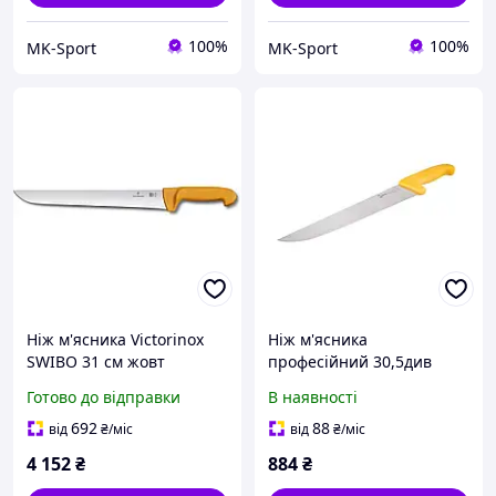
100%
100%
MK-Sport
MK-Sport
Ніж м'ясника Victorinox
Ніж м'ясника
SWIBO 31 см жовт
професійний 30,5див
5.8431.31
Europrofessional IVO
Готово до відправки
В наявності
41061.30.03 жовтий
692
88
від
₴
/міс
від
₴
/міс
4 152
₴
884
₴