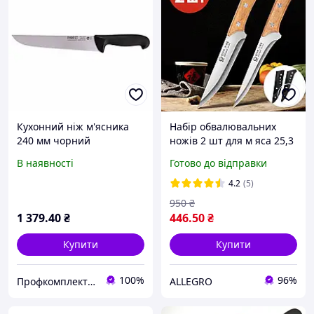
Кухонний ніж м'ясника
Набір обвалювальних
240 мм чорний
ножів 2 шт для м яса 25,3
см | Професійний
В наявності
Готово до відправки
кухонний ніж м ясника |
Ніж для обробки м яса,
4.2
(5)
птиці та риби 40Cr13
950
₴
1 379
.40
₴
446
.50
₴
Купити
Купити
100%
96%
Профкомплект - Сервіс
ALLEGRO