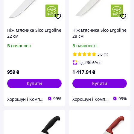
Ніж м'ясника Sico Ergoline
Ніж м'ясника Sico Ergoline
22 см
28 см
В наявності
В наявності
5.0
(1)
236
від
₴
/міс
959
₴
1 417
.94
₴
Купити
Купити
99%
99%
Хорошун і Компанія
Хорошун і Компанія