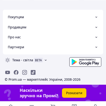
Покупцям
Продавцям
Про нас
Партнери
Тема
-
світла
BETA
© Prom.ua — маркетплейс України, 2008-2026
Наскільки
Розказати
зручно на Промі?