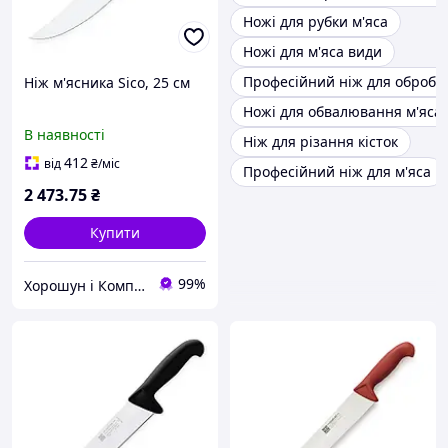
Ножі для рубки м'яса
Ножі для м'яса види
Професійний ніж для обробл
Ніж м'ясника Sico, 25 см
Ножі для обвалювання м'яса
В наявності
Ніж для різання кісток
412
від
₴
/міс
Професійний ніж для м'яса
2 473
.75
₴
Купити
99%
Хорошун і Компанія