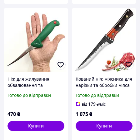
Ніж для жилування,
Кований ніж м'ясника для
обвалювання та
нарізки та обробки м'яса
філетування Ringen_K 12
15.5 см ручної роботи з
Готово до відправки
Готово до відправки
см напівгнучкий |
дерев'яною рукояттю
Професійний ніж
(FBKC-37)
179
від
₴
/міс
м'ясника з нержавіючої
470
₴
1 075
₴
сталі
Купити
Купити