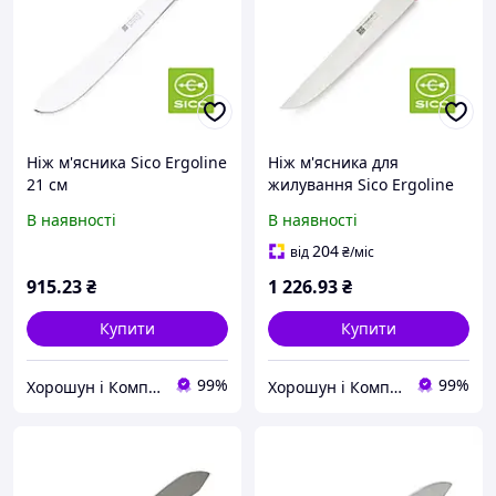
Ніж м'ясника Sico Ergoline
Ніж м'ясника для
21 см
жилування Sico Ergoline
26 см
В наявності
В наявності
204
від
₴
/міс
915
.23
₴
1 226
.93
₴
Купити
Купити
99%
99%
Хорошун і Компанія
Хорошун і Компанія