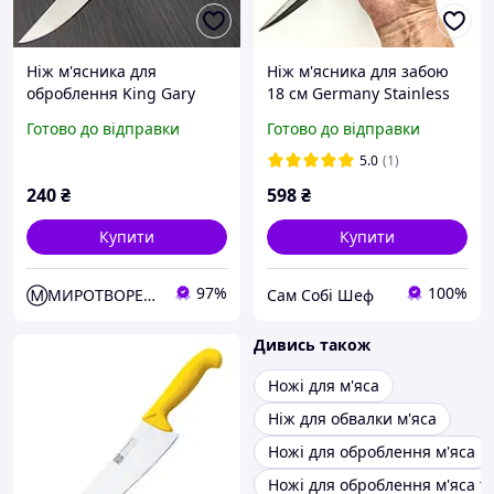
Ніж м'ясника для
Ніж м'ясника для забою
оброблення King Gary
18 см Germany Stainless
(м'ясний ніж) 29,5 см
Steel
Готово до відправки
Готово до відправки
5.0
(1)
240
₴
598
₴
Купити
Купити
97%
100%
Ⓜ️МИРОТВОРЕЦЬ
Сам Собі Шеф
Дивись також
Ножі для м'яса
Ніж для обвалки м'яса
Ножі для оброблення м'яса
Ножі для оброблення м'яса та