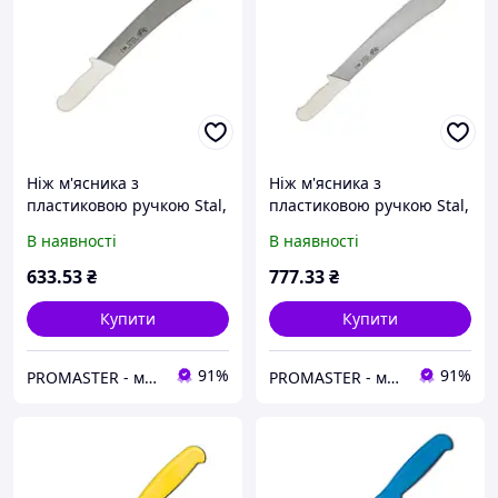
Ніж м'ясника з
Ніж м'ясника з
пластиковою ручкою Stal,
пластиковою ручкою Stal,
25 см, колір білий
30 см, колір білий
В наявності
В наявності
633
.53
₴
777
.33
₴
Купити
Купити
91%
91%
PROMASTER - магазин ресторанного та професійного кухонного обладнання, інвентарю та посуду
PROMASTER - магазин ресторанного та професійного кухонного обладнання, інвентарю та посуду