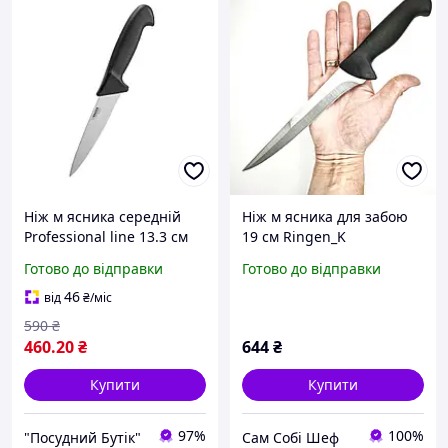
Ніж м ясника середній
Ніж м ясника для забою
Professional line 13.3 см
19 см Ringen_K
(50262)
Готово до відправки
Готово до відправки
46
від
₴
/міс
590
₴
460
.20
₴
644
₴
Купити
Купити
97%
100%
"Посудний Бутік"
Сам Собі Шеф