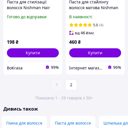
Паста для стилізації
Паста для стайлінгу
волосся Nishman Hair
волосся матова Nishman
Styling Matte Paste M7
Hair Defining Paste Argan
Готово до відправки
В наявності
Gold One, 30 мл (Аромат
M1
парфумів One Million)
5.0
(4)
46
від
₴
/міс
198
₴
460
₴
Купити
Купити
99%
96%
BoKrasa
Інтернет магазин професійної косметики для волосся і обладнання Brand Master
1
2
Показано 1 - 29 товарів з 50+
Дивись також
Глина для волосся
Паста для волосся
Шпилька для