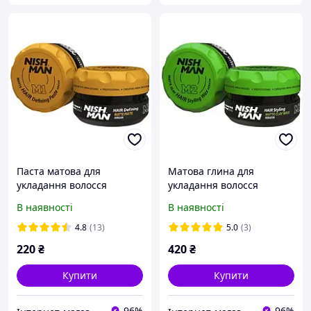
Паста матова для
Матова глина для
укладання волосся
укладання волосся
Nishman Matte Hair
Nishman Matte Clay Hair
В наявності
В наявності
Defining Pastе М1 30 мл
Styling Wax M2 100 мл
4.8
(13)
5.0
(3)
220
₴
420
₴
Купити
Купити
96%
96%