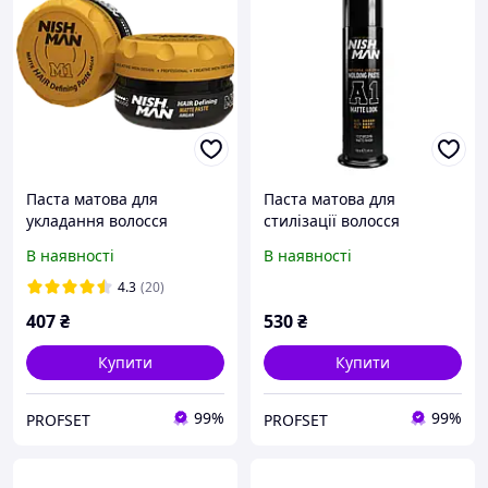
Паста матова для
Паста матова для
укладання волосся
стилізації волосся
NISHMAN MATTE PASTE
NISHMAN HAIR STYLING
В наявності
В наявності
М1 100 мл
MOLDING PASTE MATTE
LOOK A1 100 мл
4.3
(20)
407
₴
530
₴
Купити
Купити
99%
99%
PROFSET
PROFSET