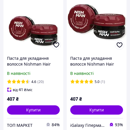
Паста для укладання
Паста для укладання
волосся Nishman Hair
волосся Nishman Hair
Styling Matte Paste M3 100
Styling Matte Paste M3 100
В наявності
В наявності
ml
мл 8682035081050
4.6
(20)
5.0
(1)
41
від
₴
/міс
407
₴
407
₴
Купити
Купити
84%
93%
ТОП МАРКЕТ
iGalaxy Гіпермаркет подарунків