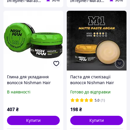
Інтернет-магазин Manclub
Інтернет-магазин Manclub
Глина для укладання
Паста для стилізації
волосся Nishman Hair
волосся Nishman Hair
Matte Clay M2 100 мл
Styling Paste Matte M1, 30
В наявності
Готово до відправки
8682035081067
мл (Матовий ефект)
5.0
(1)
407
₴
198
₴
Купити
Купити