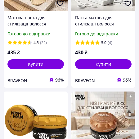
Матова паста для
Паста матова для
стилізації волосся
стилізації волосся
Nishman Hair Defining
Nishman Fibre Hair
Готово до відправки
Готово до відправки
Matte Paste M1 100 мл
Sculpting Matte Paste M5
(NMN-100-M1)
100 мл (NMN-100-M5)
4.5
(22)
5.0
(4)
435
₴
430
₴
Купити
Купити
96%
96%
BRAVEON
BRAVEON