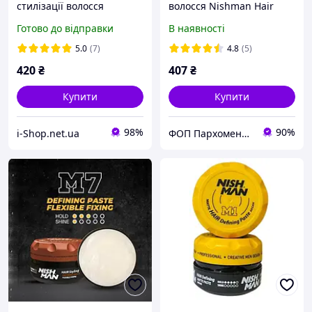
стилізації волосся
волосся Nishman Hair
Nishman Matte Finish Hair
Styling Matte Paste M3 100
Готово до відправки
В наявності
Styling Wax M4 100 мл
ml
5.0
(7)
4.8
(5)
420
₴
407
₴
Купити
Купити
98%
90%
i-Shop.net.ua
ФОП Пархоменко А.В