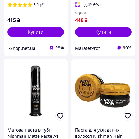
45
5.0
(6)
від
₴
/міс
509
₴
415
₴
448
₴
Купити
Купити
98%
90%
i-Shop.net.ua
MarafetProf
Матова паста в тубі
Паста для укладання
Nishman Matte Paste A1
волосся Nishman Hair