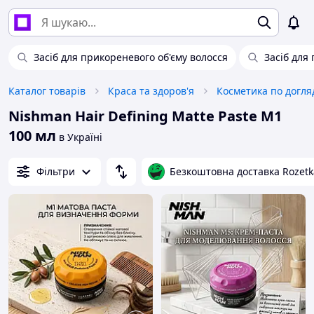
Засіб для прикореневого об'єму волосся
Засіб для 
Каталог товарів
Краса та здоров'я
Косметика по догля
Nishman Hair Defining Matte Paste M1
100 мл
в Україні
Фільтри
Безкоштовна доставка Rozetk