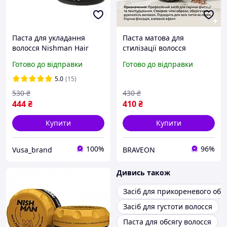
Паста для укладання
Паста матова для
волосся Nishman Hair
стилізації волосся
Defining Matte Paste M1
Nishman Defining Paste
Готово до відправки
Готово до відправки
100 мл
M7 100 мл (NMN-126-M7)
5.0
(15)
530
₴
430
₴
444
₴
410
₴
Купити
Купити
100%
96%
Vusa_brand
BRAVEON
Дивись також
Засіб для прикореневого об'є
Засіб для густоти волосся
Паста для обсягу волосся