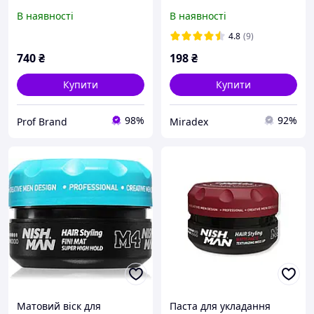
100 мл
Defining Matte Paste M1
В наявності
В наявності
30мл
4.8
(9)
740
₴
198
₴
Купити
Купити
98%
92%
Prof Brand
Miradex
Матовий віск для
Паста для укладання