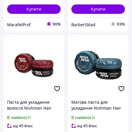
Купити
Купити
90%
93%
MarafetProf
BarberSklad
Паста для укладання
Матова паста для
волосся Nishman Hair
укладання Nishman Hair
Styling Matte Paste M3 100
Styling Matte Paste M9 100
В наявності
В наявності
ml
ml
45
45
від
₴
/міс
від
₴
/міс