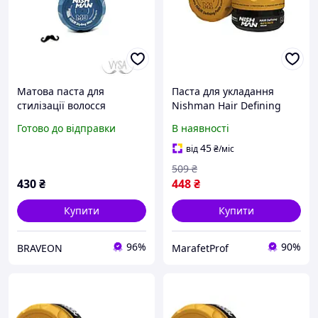
Матова паста для
Паста для укладання
стилізації волосся
Nishman Hair Defining
Nishman Hair Styling Wax
Matte Paste M1 100 мл
Готово до відправки
В наявності
Fibre Matte M9 100 мл
45
від
₴
/міс
509
₴
430
₴
448
₴
Купити
Купити
96%
90%
BRAVEON
MarafetProf