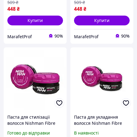
509
₴
509
₴
448
₴
448
₴
Купити
Купити
90%
90%
MarafetProf
MarafetProf
Паста для стилізації
Паста для укладання
волосся Nishman Fibre
волосся Nishman Fibre
Hair Sculpting Matte Paste
Paste Matte Look M5 100
Готово до відправки
В наявності
M5 100 мл
мл