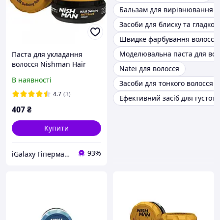
Бальзам для вирівнювання с
Засоби для блиску та гладкос
Швидке фарбування волосся
Моделювальна паста для вол
Паста для укладання
волосся Nishman Hair
Natei для волосся
Defining Matte Paste M1
В наявності
Засоби для тонкого волосся
100 мл 8682035081074
4.7
(3)
Ефективний засіб для густоти
407
₴
Купити
93%
iGalaxy Гіпермаркет подарунків