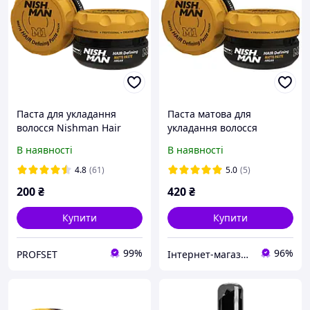
Паста для укладання
Паста матова для
волосся Nishman Hair
укладання волосся
Defining Matte Paste M1
Nishman Matte Hair
В наявності
В наявності
30мл
Defining Pastе М1 100 мл
4.8
(61)
5.0
(5)
200
₴
420
₴
Купити
Купити
99%
96%
PROFSET
Інтернет-магазин Manclub